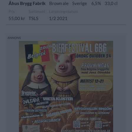
Åhus Brygg Fabrik
Brown ale
Sverige
6,5%
33,0 cl
Pris
Sortiment
Lanseringsdatum
55,00 kr
TSLS
1/2 2021