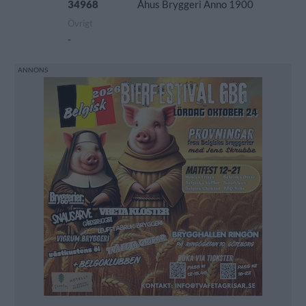
34968
Åhus Bryggeri Anno 1900
Övrigt
-