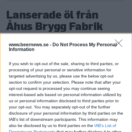
Lanserade öl från
Åhus Brygg Fabrik
www.beernews.se -
Do Not Process My Personal
Här är alla öl samlade från lanseringar av Åhus Brygg
Information
Fabrik som vi har publicerat.
If you wish to opt-out of the sale, sharing to third parties, or
Åhus Bryggeri Lazy Dayz Session Red
IPA
processing of your personal or sensitive information for
targeted advertising by us, please use the below opt-out
Producent
Öltyp
Ursprung
ABV
section to confirm your selection. Please note that after your
Åhus Brygg Fabrik
Session IPA
Sverige
4,8%
opt-out request is processed you may continue seeing
Volym
Pris
Sortiment
Lanseringsdatum
interest-based ads based on personal information utilized by
33,0 cl
27,90 kr
TSLS
6/7 2026
us or personal information disclosed to third parties prior to
your opt-out. You may separately opt-out of the further
Åhus Bryggeri Aos Bier 1149
disclosure of your personal information by third parties on the
IAB’s list of downstream participants. This information may
Producent
also be disclosed by us to third parties on the
IAB’s List of
Åhus Brygg Fabrik
Downstream Participants
that may further disclose it to other