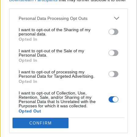
Öltyp
Ursprung
third parties.
Lager modern stil/India Pale Lager
Sverige
Personal Data Processing Opt Outs
ABV
Volym
Pris
Sortiment
5,0%
50,0 cl
29,90 kr
TSLS
I want to opt-out of the Sharing of my
personal data.
Lanseringsdatum
Opted In
4/5 2026
I want to opt-out of the Sale of my
Åhus Flora
Personal Data.
Opted In
Producent
Öltyp
Ursprung
Åhus Brygg Fabrik
Golden/Blond ale
Sverige
I want to opt-out of processing my
Personal Data for Targeted Advertising.
ABV
Volym
Pris
Sortiment
Opted In
4,5%
33,0 cl
23,90 kr
TSV
I want to opt-out of Collection, Use,
Lanseringsdatum
Retention, Sale, and/or Sharing of my
6/3 2026
Personal Data that Is Unrelated with the
Purposes for which it was collected.
Opted Out
Åhus Imperial Stout
CONFIRM
Producent
Öltyp
Åhus Brygg Fabrik
Imperial porter och stout