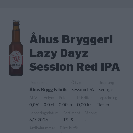
Åhus Bryggeri
Lazy Dayz
Session Red IPA
Producent
Öltyp
Ursprung
Åhus Brygg Fabrik
Session IPA
Sverige
ABV
Volym
Pris
Pris/liter
Förpackning
0,0%
0,0 cl
0,00 kr
0,00 kr
Flaska
Lanseringsdatum
Sortiment
Säsong
6/7 2026
TSLS
-
Artikelnummer
Distributör