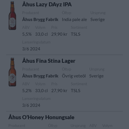
Åhus Lazy DAyz IPA
Producent
Öltyp
Ursprung
Åhus Brygg Fabrik
India pale ale
Sverige
ABV
Volym
Pris
Sortiment
5,5%
33,0 cl
29,90 kr
TSLS
Lanseringsdatum
3/6 2024
Åhus Fina Stina Lager
Producent
Öltyp
Ursprung
Åhus Brygg Fabrik
Övrig veteöl
Sverige
ABV
Volym
Pris
Sortiment
5,2%
33,0 cl
27,90 kr
TSLS
Lanseringsdatum
3/6 2024
Åhus O’Honey Honungsale
Producent
Öltyp
Ursprung
ABV
Volym