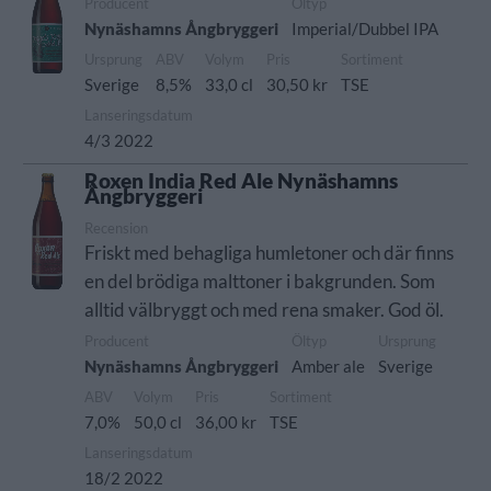
Producent
Öltyp
Nynäshamns Ångbryggeri
Imperial/Dubbel IPA
Ursprung
ABV
Volym
Pris
Sortiment
Sverige
8,5%
33,0 cl
30,50 kr
TSE
Lanseringsdatum
4/3 2022
Roxen India Red Ale Nynäshamns
Ångbryggeri
Recension
Friskt med behagliga humletoner och där finns
en del brödiga malttoner i bakgrunden. Som
alltid välbryggt och med rena smaker. God öl.
Producent
Öltyp
Ursprung
Nynäshamns Ångbryggeri
Amber ale
Sverige
ABV
Volym
Pris
Sortiment
7,0%
50,0 cl
36,00 kr
TSE
Lanseringsdatum
18/2 2022