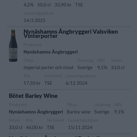
4,2%
50,0 cl
33,90 kr
TSE
Lanseringsdatum
14/3 2025
Nynäshamns Ångbryggeri Valsviken
Vinterporter
Producent
Nynäshamns Ångbryggeri
Öltyp
Ursprung
ABV
Volym
Imperial porter och stout
Sverige
9,1%
33,0 cl
Pris
Sortiment
Lanseringsdatum
57,50 kr
TSE
6/12 2024
Bötet Barley Wine
Producent
Öltyp
Ursprung
ABV
Nynäshamns Ångbryggeri
Barley wine
Sverige
9,1%
Volym
Pris
Sortiment
Lanseringsdatum
33,0 cl
46,00 kr
TSE
15/11 2024