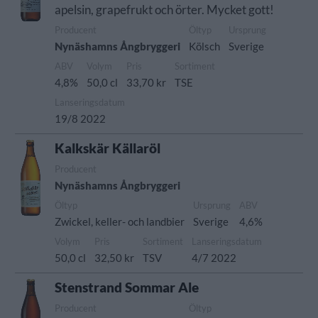
apelsin, grapefrukt och örter. Mycket gott!
Producent
Öltyp
Ursprung
Nynäshamns Ångbryggeri
Kölsch
Sverige
ABV
Volym
Pris
Sortiment
4,8%
50,0 cl
33,70 kr
TSE
Lanseringsdatum
19/8 2022
Kalkskär Källaröl
Producent
Nynäshamns Ångbryggeri
Öltyp
Ursprung
ABV
Zwickel, keller- och landbier
Sverige
4,6%
Volym
Pris
Sortiment
Lanseringsdatum
50,0 cl
32,50 kr
TSV
4/7 2022
Stenstrand Sommar Ale
Producent
Öltyp