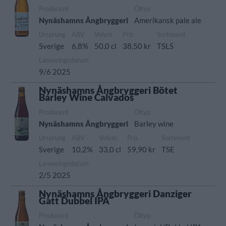
Producent
Öltyp
Nynäshamns Ångbryggeri
Amerikansk pale ale
Ursprung
ABV
Volym
Pris
Sortiment
Sverige
6,8%
50,0 cl
38,50 kr
TSLS
Lanseringsdatum
9/6 2025
Nynäshamns Ångbryggeri Bötet
Barley Wine Calvados
Producent
Öltyp
Nynäshamns Ångbryggeri
Barley wine
Ursprung
ABV
Volym
Pris
Sortiment
Sverige
10,2%
33,0 cl
59,90 kr
TSE
Lanseringsdatum
2/5 2025
Nynäshamns Ångbryggeri Danziger
Gatt Dubbel IPA
Producent
Öltyp