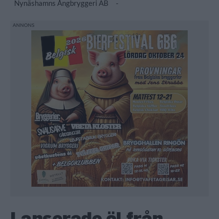
Nynäshamns Ångbryggeri AB
-
Lanserade öl från