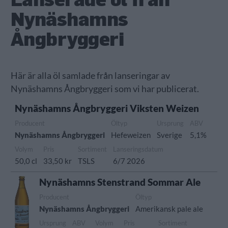
Nynäshamns
Ångbryggeri
Här är alla öl samlade från lanseringar av
Nynäshamns Ångbryggeri som vi har publicerat.
Nynäshamns Ångbryggeri Viksten Weizen
Producent
Öltyp
Ursprung
ABV
Nynäshamns Ångbryggeri
Hefeweizen
Sverige
5,1%
Volym
Pris
Sortiment
Lanseringsdatum
50,0 cl
33,50 kr
TSLS
6/7 2026
Nynäshamns Stenstrand Sommar Ale
Producent
Öltyp
Nynäshamns Ångbryggeri
Amerikansk pale ale
Ursprung
ABV
Volym
Pris
Sortiment