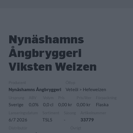
Nynäshamns
Ångbryggeri
Viksten Weizen
Producent
Öltyp
Nynäshamns Ångbryggeri
Veteöl > Hefeweizen
Ursprung
ABV
Volym
Pris
Pris/liter
Förpackning
Sverige
0,0%
0,0 cl
0,00 kr
0,00 kr
Flaska
Lanseringsdatum
Sortiment
Säsong
Artikelnummer
6/7 2026
TSLS
-
33779
Distributör
Övrigt