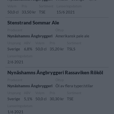
Volym
Pris
Sortiment
Lanseringsdatum
50,0 cl
33,50 kr
TSE
15/6 2021
Stenstrand Sommar Ale
Producent
Öltyp
Nynäshamns Ångbryggeri
Amerikansk pale ale
Ursprung
ABV
Volym
Pris
Sortiment
Sverige
6,8%
50,0 cl
35,20 kr
TSLS
Lanseringsdatum
2/6 2021
Nynäshamns Ångbryggeri Rassaviken Rököl
Producent
Öltyp
Nynäshamns Ångbryggeri
Öl av flera typer/stilar
Ursprung
ABV
Volym
Pris
Sortiment
Sverige
5,1%
50,0 cl
30,30 kr
TSE
Lanseringsdatum
1/6 2021