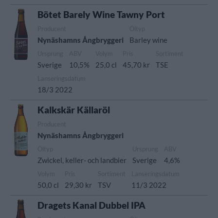
Bötet Barely Wine Tawny Port
Producent
Öltyp
Nynäshamns Ångbryggeri
Barley wine
Ursprung
ABV
Volym
Pris
Sortiment
Sverige
10,5%
25,0 cl
45,70 kr
TSE
Lanseringsdatum
18/3 2022
Kalkskär Källaröl
Producent
Nynäshamns Ångbryggeri
Öltyp
Ursprung
ABV
Zwickel, keller- och landbier
Sverige
4,6%
Volym
Pris
Sortiment
Lanseringsdatum
50,0 cl
29,30 kr
TSV
11/3 2022
Dragets Kanal Dubbel IPA