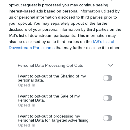
Nynäshamns Ångbryggeri
Old ale
Sverige
opt-out request is processed you may continue seeing
ABV
Volym
Pris
Sortiment
interest-based ads based on personal information utilized by
13,0%
33,0 cl
45,50 kr
TSE
us or personal information disclosed to third parties prior to
your opt-out. You may separately opt-out of the further
Lanseringsdatum
disclosure of your personal information by third parties on the
9/12 2022
IAB’s list of downstream participants. This information may
also be disclosed by us to third parties on the
IAB’s List of
Valsviken Vinterporter
Downstream Participants
that may further disclose it to other
Recension
third parties.
Mjukt och balanserat med brända toner, samt
Personal Data Processing Opt Outs
kakao, espressokaffe, kavring, soja, lakrits och
russin. Klart gott!
I want to opt-out of the Sharing of my
personal data.
Producent
Opted In
Nynäshamns Ångbryggeri
I want to opt-out of the Sale of my
Öltyp
Ursprung
ABV
Volym
Personal Data.
Imperial porter och stout
Sverige
9,1%
25,0 cl
Opted In
Pris
Sortiment
Lanseringsdatum
I want to opt-out of processing my
43,30 kr
TSE
25/11 2022
Personal Data for Targeted Advertising.
Opted In