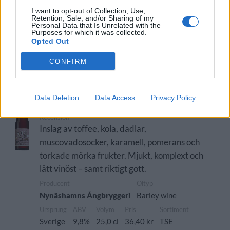
Mysingen Midvinterbrygd
I want to opt-out of Collection, Use,
Producent
Öltyp
Retention, Sale, and/or Sharing of my
Personal Data that Is Unrelated with the
Nynäshamns Ångbryggeri
Smaksatt/kryddad öl
Purposes for which it was collected.
Opted Out
Ursprung
ABV
Volym
Pris
Sortiment
Sverige
6,0%
50,0 cl
34,00 kr
TSS
CONFIRM
Lanseringsdatum
1/11 2022
Data Deletion
Data Access
Privacy Policy
Bötet Barley Wine
Recension
Inslag av toffee, kola, dadlar,
muscovadosocker, karamell, pomerans och
torkade mörka frukter. Mjukt, komplext och
lätt vinöst – samt riktigt gott.
Producent
Öltyp
Nynäshamns Ångbryggeri
Barley wine
Ursprung
ABV
Volym
Pris
Sortiment
Sverige
9,8%
25,0 cl
36,40 kr
TSE