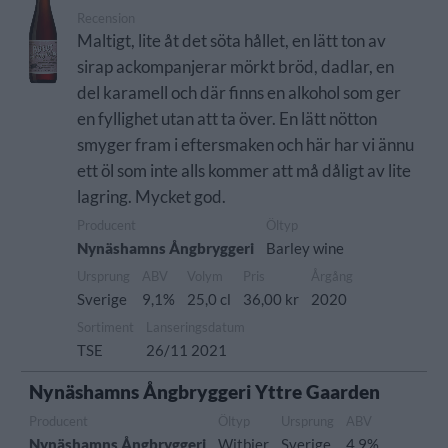
Recension
Maltigt, lite åt det söta hållet, en lätt ton av
sirap ackompanjerar mörkt bröd, dadlar, en
del karamell och där finns en alkohol som ger
en fyllighet utan att ta över. En lätt nötton
smyger fram i eftersmaken och här har vi ännu
ett öl som inte alls kommer att må dåligt av lite
lagring. Mycket god.
Producent
Öltyp
Nynäshamns Ångbryggeri
Barley wine
Ursprung
ABV
Volym
Pris
Årgång
Sverige
9,1%
25,0 cl
36,00 kr
2020
Sortiment
Lanseringsdatum
TSE
26/11 2021
Nynäshamns Ångbryggeri Yttre Gaarden
Producent
Öltyp
Ursprung
ABV
Nynäshamns Ångbryggeri
Witbier
Sverige
4,9%