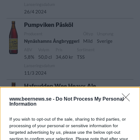
Lanseringsdatum
26/4 2024
Pumpviken Påsköl
Producent
Öltyp
Ursprung
Nynäshamns Ångbryggeri
Mild
Sverige
ABV
Volym
Pris
Sortiment
5,8%
50,0 cl
34,60 kr
TSS
Lanseringsdatum
11/3 2024
Hafsudden Wee Heavy Ale
Recension
www.beernews.se -
Do Not Process My Personal
Komplext och välbalanserat med smaker av
Information
romrussin, knäck, torkade mörka frukter,
kakao, apelsinmarmelad, muscovadosocker,
If you wish to opt-out of the sale, sharing to third parties, or
processing of your personal or sensitive information for
portvin och plommon. Världsklass!
targeted advertising by us, please use the below opt-out
Producent
Öltyp
Ursprung
section to confirm your selection. Please note that after your