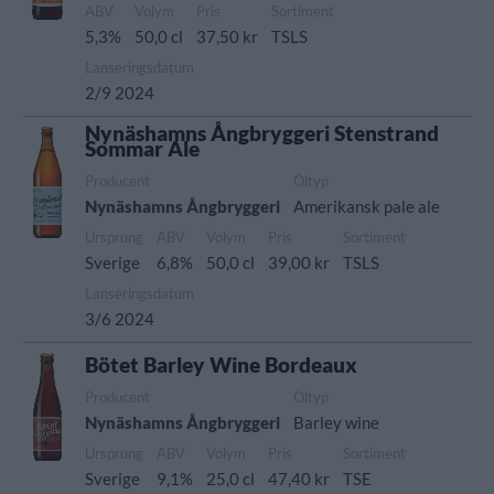
ABV
Volym
Pris
Sortiment
5,3%
50,0 cl
37,50 kr
TSLS
Lanseringsdatum
2/9 2024
Nynäshamns Ångbryggeri Stenstrand
Sommar Ale
Producent
Öltyp
Nynäshamns Ångbryggeri
Amerikansk pale ale
Ursprung
ABV
Volym
Pris
Sortiment
Sverige
6,8%
50,0 cl
39,00 kr
TSLS
Lanseringsdatum
3/6 2024
Bötet Barley Wine Bordeaux
Producent
Öltyp
Nynäshamns Ångbryggeri
Barley wine
Ursprung
ABV
Volym
Pris
Sortiment
Sverige
9,1%
25,0 cl
47,40 kr
TSE