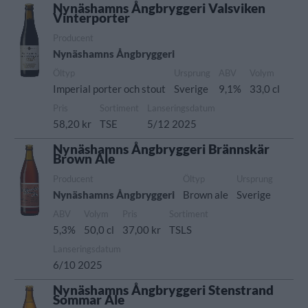
Nynäshamns Ångbryggeri Valsviken
Vinterporter
Producent
Nynäshamns Ångbryggeri
Öltyp
Ursprung
ABV
Volym
Imperial porter och stout
Sverige
9,1%
33,0 cl
Pris
Sortiment
Lanseringsdatum
58,20 kr
TSE
5/12 2025
Nynäshamns Ångbryggeri Brännskär
Brown Ale
Producent
Öltyp
Ursprung
Nynäshamns Ångbryggeri
Brown ale
Sverige
ABV
Volym
Pris
Sortiment
5,3%
50,0 cl
37,00 kr
TSLS
Lanseringsdatum
6/10 2025
Nynäshamns Ångbryggeri Stenstrand
Sommar Ale