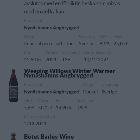
avslutas med en försiktig beska som mixas
med en del kakao.
Producent
Nynäshamns Ångbryggeri
Öltyp
Ursprung
ABV
Volym
Imperial porter och stout
Sverige
9,1%
25,0 cl
Pris
Årgång
Sortiment
Lanseringsdatum
42,90 kr
2021
TSE
10/12 2021
Weeping Willows Winter Warmer
Nynäshamns Ångbryggeri
Producent
Öltyp
Ursprung
Nynäshamns Ångbryggeri
Dunkel
Sverige
ABV
Volym
Pris
Sortiment
5,6%
50,0 cl
34,90 kr
TSLS
Lanseringsdatum
2/12 2021
Bötet Barley Wine