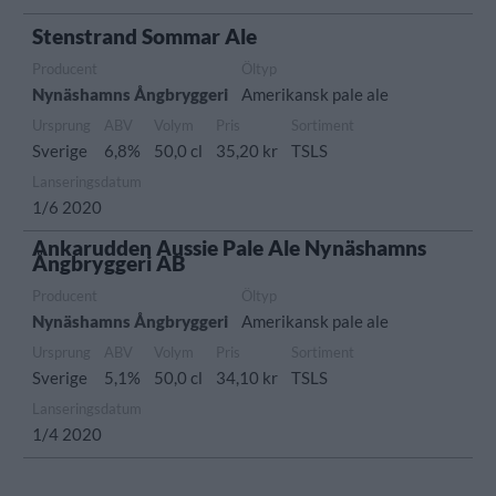
Stenstrand Sommar Ale
Producent
Öltyp
Nynäshamns Ångbryggeri
Amerikansk pale ale
Ursprung
ABV
Volym
Pris
Sortiment
Sverige
6,8%
50,0 cl
35,20 kr
TSLS
Lanseringsdatum
1/6 2020
Ankarudden Aussie Pale Ale Nynäshamns
Ångbryggeri AB
Producent
Öltyp
Nynäshamns Ångbryggeri
Amerikansk pale ale
Ursprung
ABV
Volym
Pris
Sortiment
Sverige
5,1%
50,0 cl
34,10 kr
TSLS
Lanseringsdatum
1/4 2020