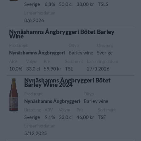
Sverige
6,8%
50,0 cl
38,00 kr
TSLS
Lanseringsdatum
8/6 2026
Nynäshamns Ångbryggeri Bötet Barley
Wine
Producent
Öltyp
Ursprung
Nynäshamns Ångbryggeri
Barley wine
Sverige
ABV
Volym
Pris
Sortiment
Lanseringsdatum
10,0%
33,0 cl
59,90 kr
TSE
27/3 2026
Nynäshamns Ångbryggeri Bötet
Barley Wine 2024
Producent
Öltyp
Nynäshamns Ångbryggeri
Barley wine
Ursprung
ABV
Volym
Pris
Sortiment
Sverige
9,1%
33,0 cl
46,00 kr
TSE
Lanseringsdatum
5/12 2025