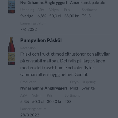
Nynäshamns Ångbryggeri
Amerikansk pale ale
Ursprung
ABV
Volym
Pris
Sortiment
Sverige
6,8%
50,0 cl
38,00 kr
TSLS
Lanseringsdatum
7/6 2022
Pumpviken Påsköl
Recension
Friskt och fruktigt med citrustoner och allt vilar
på en stabil maltbas. Det fylls på längs vägen
med en del fräsch humle och ölet flyter
samman till en snygg helhet. God öl.
Producent
Öltyp
Ursprung
Nynäshamns Ångbryggeri
Mild
Sverige
ABV
Volym
Pris
Sortiment
5,8%
50,0 cl
30,50 kr
TSS
Lanseringsdatum
28/3 2022