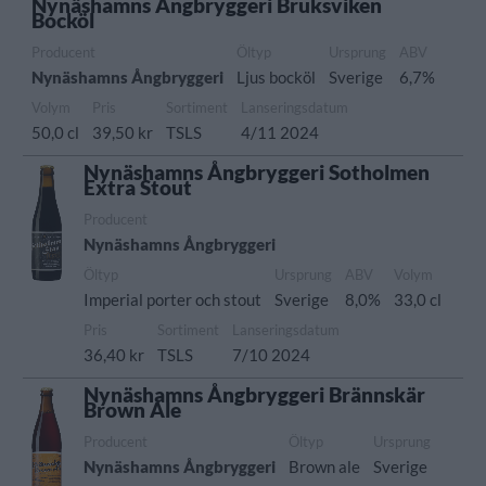
Nynäshamns Ångbryggeri Bruksviken
Bocköl
Producent
Öltyp
Ursprung
ABV
Nynäshamns Ångbryggeri
Ljus bocköl
Sverige
6,7%
Volym
Pris
Sortiment
Lanseringsdatum
50,0 cl
39,50 kr
TSLS
4/11 2024
Nynäshamns Ångbryggeri Sotholmen
Extra Stout
Producent
Nynäshamns Ångbryggeri
Öltyp
Ursprung
ABV
Volym
Imperial porter och stout
Sverige
8,0%
33,0 cl
Pris
Sortiment
Lanseringsdatum
36,40 kr
TSLS
7/10 2024
Nynäshamns Ångbryggeri Brännskär
Brown Ale
Producent
Öltyp
Ursprung
Nynäshamns Ångbryggeri
Brown ale
Sverige