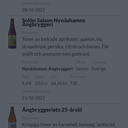
Lanseringsdatum
28/10 2022
Solön Saison Nynäshamns
Ångbryggeri
Recension
Toner av torkade aprikoser, apelsin, hö,
sirapslimpa, persika, citron och banan. För
snällt och anonymt men godkänt.
Producent
Öltyp
Ursprung
Nynäshamns Ångbryggeri
Saison
Sverige
ABV
Volym
Pris
Sortiment
6,4%
33,0 cl
34,10 kr
TSE
Lanseringsdatum
21/10 2022
Ångbryggeriets 25-årsöl
Recension
Krispiga toner av karamell, honung, lantbröd,