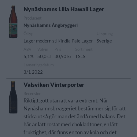
Nynäshamns Lilla Hawaii Lager
Producent
Nynäshamns Ångbryggeri
Öltyp
Ursprung
Lager modern stil/India Pale Lager
Sverige
ABV
Volym
Pris
Sortiment
5,1%
50,0 cl
30,90 kr
TSLS
Lanseringsdatum
3/1 2022
Valsviken Vinterporter
Recension
Riktigt gott utan att vara extremt. När
Nynäshamnsbryggeriet bestämmer sig för att
sticka ut så gör man det ändå med balans. Det
här är lätt rostat med chokladtoner, en lätt
fruktighet, där finns en ton av kola och det