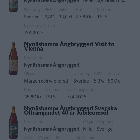
Nynäshamns Ångbryggeri
Imperial/Dubbel IPA
Ursprung
ABV
Volym
Pris
Sortiment
Sverige
9,3%
33,0 cl
37,80 kr
TSLS
Lanseringsdatum
7/4 2025
Nynäshamns Ångbryggeri Visit to
Vienna
Producent
Nynäshamns Ångbryggeri
Öltyp
Ursprung
ABV
Volym
Märzen och wienerstil
Sverige
5,3%
50,0 cl
Pris
Sortiment
Lanseringsdatum
35,90 kr
TSLS
7/4 2025
Nynäshamns Ångbryggeri Svenska
Ölfrämjandet 40 år Jubileumsöl
Producent
Öltyp
Ursprung
Nynäshamns Ångbryggeri
Mild
Sverige
ABV
Volym
Pris
Sortiment