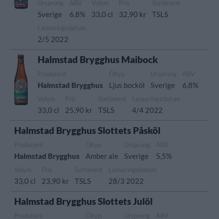
Ursprung
ABV
Volym
Pris
Sortiment
Sverige
6,8%
33,0 cl
32,90 kr
TSLS
Lanseringsdatum
2/5 2022
Halmstad Brygghus Maibock
Producent
Öltyp
Ursprung
ABV
Halmstad Brygghus
Ljus bocköl
Sverige
6,8%
Volym
Pris
Sortiment
Lanseringsdatum
33,0 cl
25,90 kr
TSLS
4/4 2022
Halmstad Brygghus Slottets Påsköl
Producent
Öltyp
Ursprung
ABV
Halmstad Brygghus
Amber ale
Sverige
5,5%
Volym
Pris
Sortiment
Lanseringsdatum
33,0 cl
23,90 kr
TSLS
28/3 2022
Halmstad Brygghus Slottets Julöl
Producent
Öltyp
Ursprung
ABV