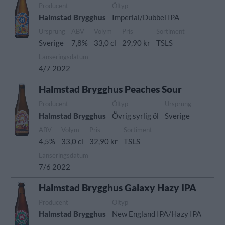
Producent
Öltyp
Halmstad Brygghus
Imperial/Dubbel IPA
Ursprung
ABV
Volym
Pris
Sortiment
Sverige
7,8%
33,0 cl
29,90 kr
TSLS
Lanseringsdatum
4/7 2022
Halmstad Brygghus Peaches Sour
Producent
Öltyp
Ursprung
Halmstad Brygghus
Övrig syrlig öl
Sverige
ABV
Volym
Pris
Sortiment
4,5%
33,0 cl
32,90 kr
TSLS
Lanseringsdatum
7/6 2022
Halmstad Brygghus Galaxy Hazy IPA
Producent
Öltyp
Halmstad Brygghus
New England IPA/Hazy IPA