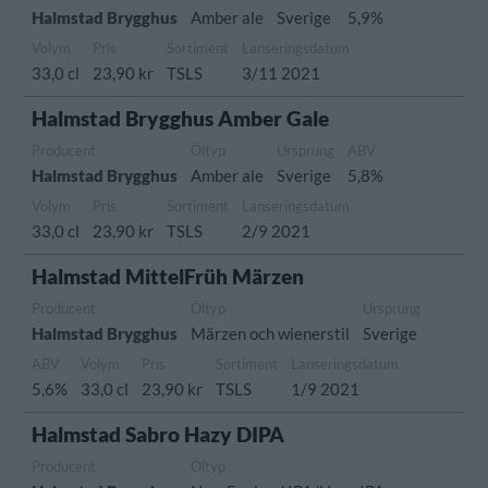
Halmstad Brygghus
Amber ale
Sverige
5,9%
Volym
Pris
Sortiment
Lanseringsdatum
33,0 cl
23,90 kr
TSLS
3/11 2021
Halmstad Brygghus Amber Gale
Producent
Öltyp
Ursprung
ABV
Halmstad Brygghus
Amber ale
Sverige
5,8%
Volym
Pris
Sortiment
Lanseringsdatum
33,0 cl
23,90 kr
TSLS
2/9 2021
Halmstad MittelFrüh Märzen
Producent
Öltyp
Ursprung
Halmstad Brygghus
Märzen och wienerstil
Sverige
ABV
Volym
Pris
Sortiment
Lanseringsdatum
5,6%
33,0 cl
23,90 kr
TSLS
1/9 2021
Halmstad Sabro Hazy DIPA
Producent
Öltyp