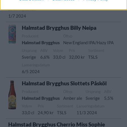
Sverige
4,8%
33,0 cl
26,60 kr
TSLS
Lanseringsdatum
1/7 2024
Halmstad Brygghus Billy Neipa
Producent
Öltyp
Halmstad Brygghus
New England IPA/Hazy IPA
Ursprung
ABV
Volym
Pris
Sortiment
Sverige
6,6%
33,0 cl
32,00 kr
TSLS
Lanseringsdatum
6/5 2024
Halmstad Brygghus Slottets Påsköl
Producent
Öltyp
Ursprung
ABV
Halmstad Brygghus
Amber ale
Sverige
5,5%
Volym
Pris
Sortiment
Lanseringsdatum
33,0 cl
24,90 kr
TSLS
11/3 2024
Halmstad Brygghus Cherrio Miss Sophie