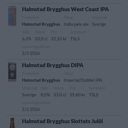
Halmstad Brygghus West Coast IPA
Producent
Öltyp
Ursprung
Halmstad Brygghus
India pale ale
Sverige
ABV
Volym
Pris
Sortiment
6,3%
33,0 cl
32,10 kr
TSLS
Lanseringsdatum
2/3 2026
Halmstad Brygghus DIPA
Producent
Öltyp
Halmstad Brygghus
Imperial/Dubbel IPA
Ursprung
ABV
Volym
Pris
Sortiment
Sverige
8,0%
33,0 cl
39,60 kr
TSLS
Lanseringsdatum
2/2 2026
Halmstad Brygghus Slottets Julöl