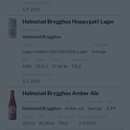
Lanseringsdatum
5/5 2025
Halmstad Brygghus Hoppygatt Lager
Producent
Halmstad Brygghus
Öltyp
Ursprung
Lager modern stil/India Pale Lager
Sverige
ABV
Volym
Pris
Sortiment
4,8%
33,0 cl
27,60 kr
TSLS
Lanseringsdatum
5/5 2025
Halmstad Brygghus Amber Ale
Producent
Öltyp
Ursprung
ABV
Halmstad Brygghus
Amber ale
Sverige
5,9%
Volym
Pris
Sortiment
Lanseringsdatum
33,0 cl
26,90 kr
TSLS
7/4 2025