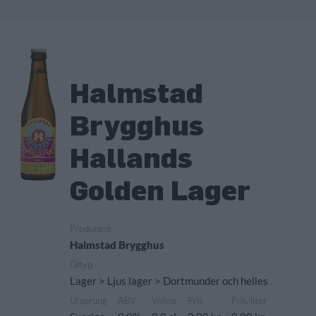
Halmstad
Brygghus
Hallands
Golden Lager
Producent
Halmstad Brygghus
Öltyp
Lager > Ljus lager > Dortmunder och helles
Ursprung
ABV
Volym
Pris
Pris/liter