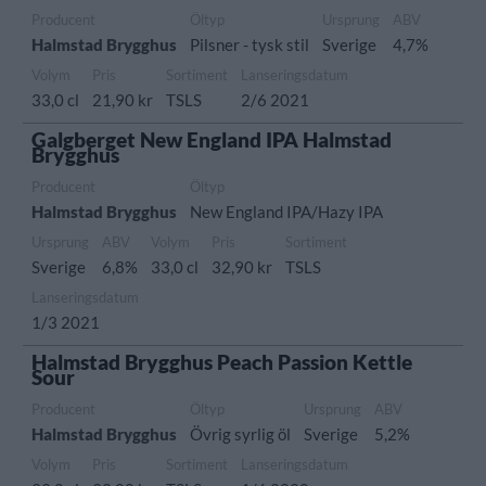
Producent
Öltyp
Ursprung
ABV
Halmstad Brygghus
Pilsner - tysk stil
Sverige
4,7%
Volym
Pris
Sortiment
Lanseringsdatum
33,0 cl
21,90 kr
TSLS
2/6 2021
Galgberget New England IPA Halmstad
Brygghus
Producent
Öltyp
Halmstad Brygghus
New England IPA/Hazy IPA
Ursprung
ABV
Volym
Pris
Sortiment
Sverige
6,8%
33,0 cl
32,90 kr
TSLS
Lanseringsdatum
1/3 2021
Halmstad Brygghus Peach Passion Kettle
Sour
Producent
Öltyp
Ursprung
ABV
Halmstad Brygghus
Övrig syrlig öl
Sverige
5,2%
Volym
Pris
Sortiment
Lanseringsdatum