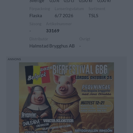
Sverige
0,0%
0,0 cl
0,00 kr
0,00 kr
Förpackning
Lanseringsdatum
Sortiment
Flaska
6/7 2026
TSLS
Säsong
Artikelnummer
-
33169
Distributör
Övrigt
Halmstad Brygghus AB
-