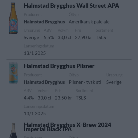
Halmstad Brygghus Wall Street APA
Producent
Öltyp
Halmstad Brygghus
Amerikansk pale ale
Ursprung
ABV
Volym
Pris
Sortiment
Sverige
5,5%
33,0 cl
27,90 kr
TSLS
Lanseringsdatum
13/1 2025
Halmstad Brygghus Pilsner
Producent
Öltyp
Ursprung
Halmstad Brygghus
Pilsner - tysk stil
Sverige
ABV
Volym
Pris
Sortiment
4,4%
33,0 cl
23,50 kr
TSLS
Lanseringsdatum
13/1 2025
Halmstad Brygghus X-Brew 2024
Imperial Black IPA