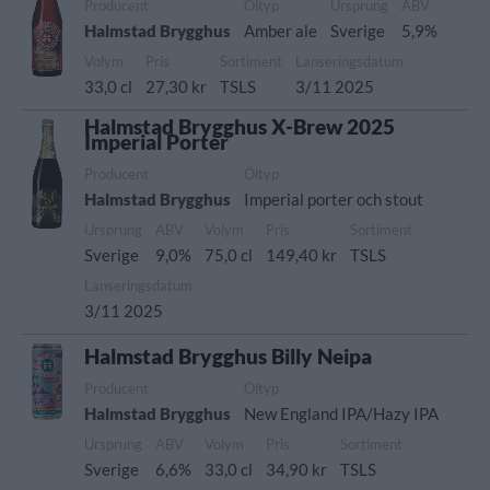
Producent
Öltyp
Ursprung
ABV
Halmstad Brygghus
Amber ale
Sverige
5,9%
Volym
Pris
Sortiment
Lanseringsdatum
33,0 cl
27,30 kr
TSLS
3/11 2025
Halmstad Brygghus X-Brew 2025
Imperial Porter
Producent
Öltyp
Halmstad Brygghus
Imperial porter och stout
Ursprung
ABV
Volym
Pris
Sortiment
Sverige
9,0%
75,0 cl
149,40 kr
TSLS
Lanseringsdatum
3/11 2025
Halmstad Brygghus Billy Neipa
Producent
Öltyp
Halmstad Brygghus
New England IPA/Hazy IPA
Ursprung
ABV
Volym
Pris
Sortiment
Sverige
6,6%
33,0 cl
34,90 kr
TSLS