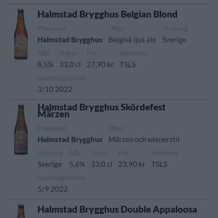
Halmstad Brygghus Belgian Blond
Producent
Öltyp
Ursprung
Halmstad Brygghus
Belgisk ljus ale
Sverige
ABV
Volym
Pris
Sortiment
8,5%
33,0 cl
27,90 kr
TSLS
Lanseringsdatum
3/10 2022
Halmstad Brygghus Skördefest
Märzen
Producent
Öltyp
Halmstad Brygghus
Märzen och wienerstil
Ursprung
ABV
Volym
Pris
Sortiment
Sverige
5,6%
33,0 cl
23,90 kr
TSLS
Lanseringsdatum
5/9 2022
Halmstad Brygghus Double Appaloosa