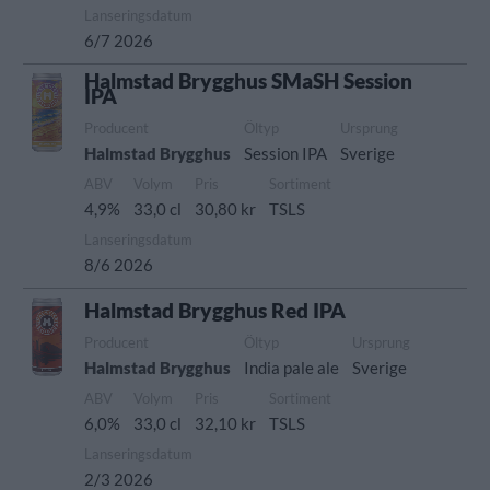
Lanseringsdatum
6/7 2026
Halmstad Brygghus SMaSH Session
IPA
Producent
Öltyp
Ursprung
Halmstad Brygghus
Session IPA
Sverige
ABV
Volym
Pris
Sortiment
4,9%
33,0 cl
30,80 kr
TSLS
Lanseringsdatum
8/6 2026
Halmstad Brygghus Red IPA
Producent
Öltyp
Ursprung
Halmstad Brygghus
India pale ale
Sverige
ABV
Volym
Pris
Sortiment
6,0%
33,0 cl
32,10 kr
TSLS
Lanseringsdatum
2/3 2026