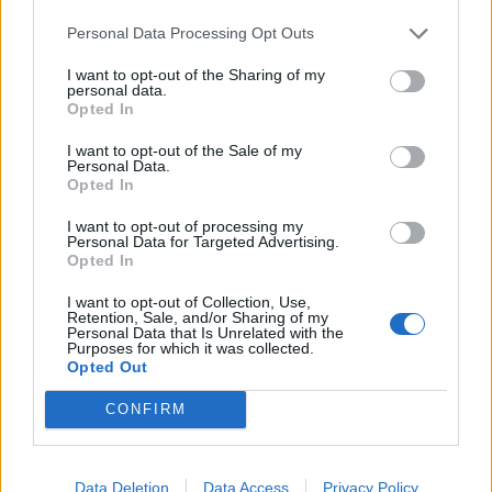
Halmstad Brygghus West Coast IPA
Personal Data Processing Opt Outs
Producent
Öltyp
Ursprung
ABV
Halmstad Brygghus
India pale ale
Sverige
7,1%
I want to opt-out of the Sharing of my
personal data.
Volym
Pris
Sortiment
Lanseringsdatum
Opted In
33,0 cl
29,90 kr
TSLS
1/7 2024
I want to opt-out of the Sale of my
Halmstad Brygghus Golden Lager
Personal Data.
Opted In
Producent
Öltyp
Halmstad Brygghus
Dortmunder och helles
I want to opt-out of processing my
Personal Data for Targeted Advertising.
Ursprung
ABV
Volym
Pris
Sortiment
Opted In
Sverige
4,5%
33,0 cl
23,90 kr
TSLS
I want to opt-out of Collection, Use,
Lanseringsdatum
Retention, Sale, and/or Sharing of my
Personal Data that Is Unrelated with the
1/7 2024
Purposes for which it was collected.
Opted Out
Halmstad Brygghus Hoppygatt Lager
CONFIRM
Producent
Öltyp
Halmstad Brygghus
Lager modern stil/India Pale Lager
Ursprung
ABV
Volym
Pris
Sortiment
Data Deletion
Data Access
Privacy Policy