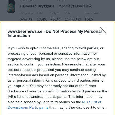
Producent
Öltyp
Halmstad Brygghus
Imperial/Dubbel IPA
Ursprung
ABV
Volym
Pris
Sortiment
Sverige
10,4%
75,0 cl
159,00 kr
TSLS
Lanseringsdatum
www.beernews.se -
Do Not Process My Personal
2/12 2024
Information
Halmstad Brygghus Dunkel Haus
If you wish to opt-out of the sale, sharing to third parties, or
Producent
Öltyp
Ursprung
ABV
processing of your personal or sensitive information for
Halmstad Brygghus
Dunkel
Sverige
4,8%
targeted advertising by us, please use the below opt-out
Volym
Pris
Sortiment
Lanseringsdatum
section to confirm your selection. Please note that after your
33,0 cl
26,20 kr
TSLS
2/12 2024
opt-out request is processed you may continue seeing
interest-based ads based on personal information utilized by
Halmstad Brygghus Slottets Julöl
us or personal information disclosed to third parties prior to
your opt-out. You may separately opt-out of the further
Producent
Öltyp
Ursprung
ABV
disclosure of your personal information by third parties on the
Halmstad Brygghus
Amber ale
Sverige
5,9%
IAB’s list of downstream participants. This information may
Volym
Pris
Sortiment
Lanseringsdatum
also be disclosed by us to third parties on the
IAB’s List of
33,0 cl
26,90 kr
TSLS
4/11 2024
Downstream Participants
that may further disclose it to other
third parties.