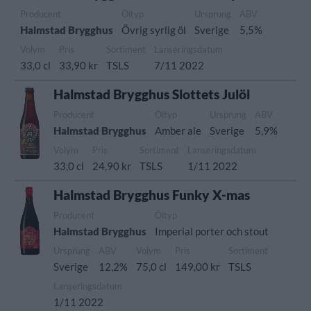
Producent
Öltyp
Ursprung
ABV
Halmstad Brygghus
Övrig syrlig öl
Sverige
5,5%
Volym
Pris
Sortiment
Lanseringsdatum
33,0 cl
33,90 kr
TSLS
7/11 2022
Halmstad Brygghus Slottets Julöl
Producent
Öltyp
Ursprung
ABV
Halmstad Brygghus
Amber ale
Sverige
5,9%
Volym
Pris
Sortiment
Lanseringsdatum
33,0 cl
24,90 kr
TSLS
1/11 2022
Halmstad Brygghus Funky X-mas
Producent
Öltyp
Halmstad Brygghus
Imperial porter och stout
Ursprung
ABV
Volym
Pris
Sortiment
Sverige
12,2%
75,0 cl
149,00 kr
TSLS
Lanseringsdatum
1/11 2022