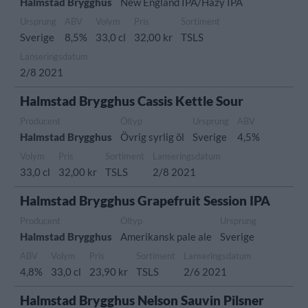
Halmstad Brygghus
New England IPA/Hazy IPA
Ursprung
ABV
Volym
Pris
Sortiment
Sverige
8,5%
33,0 cl
32,00 kr
TSLS
Lanseringsdatum
2/8 2021
Halmstad Brygghus Cassis Kettle Sour
Producent
Öltyp
Ursprung
ABV
Halmstad Brygghus
Övrig syrlig öl
Sverige
4,5%
Volym
Pris
Sortiment
Lanseringsdatum
33,0 cl
32,00 kr
TSLS
2/8 2021
Halmstad Brygghus Grapefruit Session IPA
Producent
Öltyp
Ursprung
Halmstad Brygghus
Amerikansk pale ale
Sverige
ABV
Volym
Pris
Sortiment
Lanseringsdatum
4,8%
33,0 cl
23,90 kr
TSLS
2/6 2021
Halmstad Brygghus Nelson Sauvin Pilsner