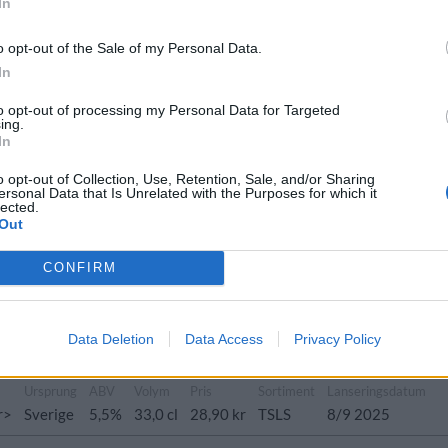
In
rung
ABV
Volym
Pris
Sortiment
Lanseringsdatum
ige
8,0%
33,0 cl
69,90 kr
TSLS
12/1 2026
o opt-out of the Sale of my Personal Data.
In
sprung
ABV
Volym
Pris
Sortiment
Lanseringsdatum
to opt-out of processing my Personal Data for Targeted
ing.
erige
5,0%
33,0 cl
35,40 kr
TSLS
8/12 2025
In
o opt-out of Collection, Use, Retention, Sale, and/or Sharing
ersonal Data that Is Unrelated with the Purposes for which it
prung
ABV
Volym
Pris
Sortiment
Lanseringsdatum
lected.
Out
rige
5,5%
33,0 cl
29,20 kr
TSLS
3/11 2025
bier
CONFIRM
V
Volym
Pris
Sortiment
Lanseringsdatum
5%
33,0 cl
27,80 kr
TSLS
6/10 2025
Data Deletion
Data Access
Privacy Policy
itter
Ursprung
ABV
Volym
Pris
Sortiment
Lanseringsdatum
r>
Sverige
5,5%
33,0 cl
28,90 kr
TSLS
8/9 2025