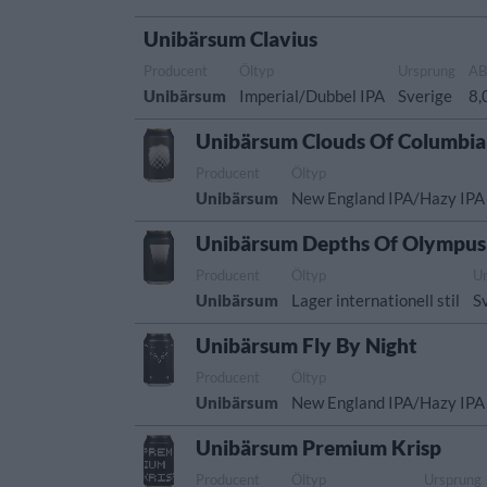
Unibärsum Clavius
Producent
Öltyp
Ursprung
A
Unibärsum
Imperial/Dubbel IPA
Sverige
8,
Unibärsum Clouds Of Columbia
Producent
Öltyp
Unibärsum
New England IPA/Hazy IPA
Unibärsum Depths Of Olympus
Producent
Öltyp
U
Unibärsum
Lager internationell stil
S
Unibärsum Fly By Night
Producent
Öltyp
Unibärsum
New England IPA/Hazy IPA
Unibärsum Premium Krisp
Producent
Öltyp
Ursprung