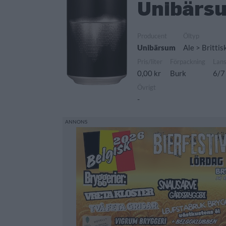
Unibärs
Producent
Öltyp
Unibärsum
Ale > Brittis
Pris/liter
Förpackning
Lan
0,00 kr
Burk
6/7
Övrigt
-