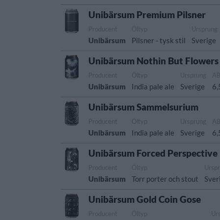
Unibärsum Premium Pilsner
Producent
Öltyp
Ursprung
Unibärsum
Pilsner - tysk stil
Sverige
Unibärsum Nothin But Flowers
Producent
Öltyp
Ursprung
A
Unibärsum
India pale ale
Sverige
6
Unibärsum Sammelsurium
Producent
Öltyp
Ursprung
A
Unibärsum
India pale ale
Sverige
6
Unibärsum Forced Perspective
Producent
Öltyp
Ursp
Unibärsum
Torr porter och stout
Sver
Unibärsum Gold Coin Gose
Producent
Öltyp
Ur