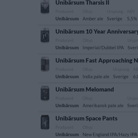
Unibärsum Tharsis II
Producent
Öltyp
Ursprung
ABV
Unibärsum
Amber ale
Sverige
5,5%
Unibärsum 10 Year Anniversar
Producent
Öltyp
Urspr
Unibärsum
Imperial/Dubbel IPA
Sver
Unibärsum Fast Approaching 
Producent
Öltyp
Ursprung
A
Unibärsum
India pale ale
Sverige
6
Unibärsum Melomand
Producent
Öltyp
Urspr
Unibärsum
Amerikansk pale ale
Sver
Unibärsum Space Pants
Producent
Öltyp
Unibärsum
New England IPA/Hazy IPA