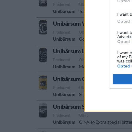
Opted 
Producent
Öltyp
Ursp
Unibärsum
Torr porter och stout
Sver
I want t
Opted 
Unibärsum White Peach
Producent
Öltyp
Ur
I want 
Advertis
Unibärsum
Gose och lichtenhainer
Sv
Opted 
Unibärsum Lunar Phase
I want t
of my P
Producent
Öltyp
Urs
was col
Opted 
Unibärsum
Märzen och wienerstil
Sve
Unibärsum Oberoende Schwarz
Producent
Öltyp
Ursprung
AB
Unibärsum
Schwarzbier
Sverige
5,
Unibärsum Skarpnäck Special B
Producent
Öltyp
Unibärsum
Öl>Ale>Extra special bitte