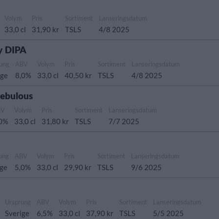
Volym
Pris
Sortiment
Lanseringsdatum
33,0 cl
31,90 kr
TSLS
4/8 2025
y DIPA
ung
ABV
Volym
Pris
Sortiment
Lanseringsdatum
ige
8,0%
33,0 cl
40,50 kr
TSLS
4/8 2025
Nebulous
BV
Volym
Pris
Sortiment
Lanseringsdatum
,0%
33,0 cl
31,80 kr
TSLS
7/7 2025
ung
ABV
Volym
Pris
Sortiment
Lanseringsdatum
ige
5,0%
33,0 cl
29,90 kr
TSLS
9/6 2025
Ursprung
ABV
Volym
Pris
Sortiment
Lanseringsdatum
Sverige
6,5%
33,0 cl
37,90 kr
TSLS
5/5 2025