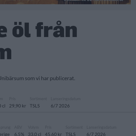
 öl från
m
 Unibärsum som vi har publicerat.
ym
Pris
Sortiment
Lanseringsdatum
 cl
29,90 kr
TSLS
6/7 2026
sprung
ABV
Volym
Pris
Sortiment
Lanseringsdatum
erige
6,5%
33,0 cl
45,60 kr
TSLS
6/7 2026