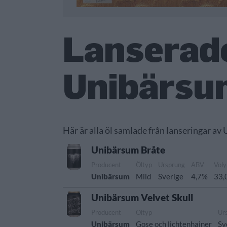
Lanserade
Unibärsu
Här är alla öl samlade från lanseringar av
Unibärsum Bråte
Producent
Öltyp
Ursprung
ABV
Vol
Unibärsum
Mild
Sverige
4,7%
33,0
Unibärsum Velvet Skull
Producent
Öltyp
Ur
Unibärsum
Gose och lichtenhainer
Sv