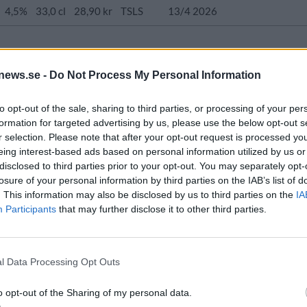
4,5%
33,0 cl
28,90 kr
TSLS
13/4 2026
ung
ABV
Volym
Pris
Sortiment
Lanseringsdatum
news.se -
Do Not Process My Personal Information
ige
4,5%
33,0 cl
30,30 kr
TSLS
2/3 2026
to opt-out of the sale, sharing to third parties, or processing of your per
formation for targeted advertising by us, please use the below opt-out s
BV
Volym
Pris
Sortiment
Lanseringsdatum
r selection. Please note that after your opt-out request is processed y
,5%
33,0 cl
40,00 kr
TSLS
2/3 2026
eing interest-based ads based on personal information utilized by us or
disclosed to third parties prior to your opt-out. You may separately opt-
losure of your personal information by third parties on the IAB’s list of
Volym
Pris
Sortiment
Lanseringsdatum
. This information may also be disclosed by us to third parties on the
IA
33,0 cl
44,10 kr
TSLS
2/3 2026
Participants
that may further disclose it to other third parties.
Ursprung
ABV
Volym
Pris
Sortiment
Lanseringsdatum
l Data Processing Opt Outs
Sverige
6,5%
33,0 cl
38,30 kr
TSLS
12/1 2026
o opt-out of the Sharing of my personal data.