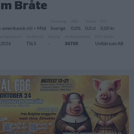
um Bråte
Ursprung
ABV
Volym
Pris
k-amerikansk stil > Mild
Sverige
0,0%
0,0 cl
0,00 kr
seringsdatum
Sortiment
Säsong
Artikelnummer
Distributör
 2026
TSLS
-
34750
Unibärsum AB