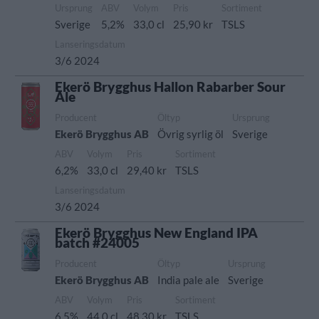
Ursprung
ABV
Volym
Pris
Sortiment
Sverige
5,2%
33,0 cl
25,90 kr
TSLS
Lanseringsdatum
3/6 2024
Ekerö Brygghus Hallon Rabarber Sour
Ale
Producent
Öltyp
Ursprung
Ekerö Brygghus AB
Övrig syrlig öl
Sverige
ABV
Volym
Pris
Sortiment
6,2%
33,0 cl
29,40 kr
TSLS
Lanseringsdatum
3/6 2024
Ekerö Brygghus New England IPA
batch #24005
Producent
Öltyp
Ursprung
Ekerö Brygghus AB
India pale ale
Sverige
ABV
Volym
Pris
Sortiment
6,5%
44,0 cl
48,30 kr
TSLS