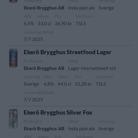
Producent
Öltyp
Ursprung
Ekerö Brygghus AB
India pale ale
Sverige
ABV
Volym
Pris
Sortiment
6,5%
33,0 cl
36,90 kr
TSLS
Lanseringsdatum
7/7 2025
Ekerö Brygghus Streetfood Lager
Producent
Öltyp
Ekerö Brygghus AB
Lager internationell stil
Ursprung
ABV
Volym
Pris
Sortiment
Sverige
4,8%
44,0 cl
31,20 kr
TSLS
Lanseringsdatum
7/7 2025
Ekerö Brygghus Silver Fox
Producent
Öltyp
Ursprung
Ekerö Brygghus AB
India pale ale
Sverige
ABV
Volym
Pris
Sortiment