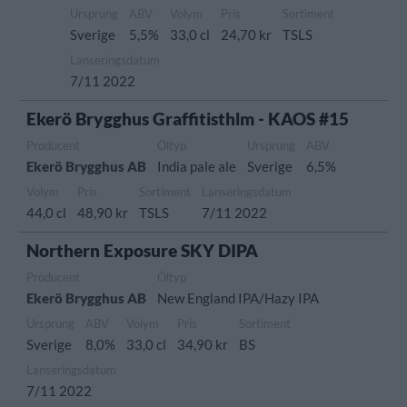
Ursprung
ABV
Volym
Pris
Sortiment
Sverige
5,5%
33,0 cl
24,70 kr
TSLS
Lanseringsdatum
7/11 2022
Ekerö Brygghus Graffitisthlm - KAOS #15
Producent
Öltyp
Ursprung
ABV
Ekerö Brygghus AB
India pale ale
Sverige
6,5%
Volym
Pris
Sortiment
Lanseringsdatum
44,0 cl
48,90 kr
TSLS
7/11 2022
Northern Exposure SKY DIPA
Producent
Öltyp
Ekerö Brygghus AB
New England IPA/Hazy IPA
Ursprung
ABV
Volym
Pris
Sortiment
Sverige
8,0%
33,0 cl
34,90 kr
BS
Lanseringsdatum
7/11 2022