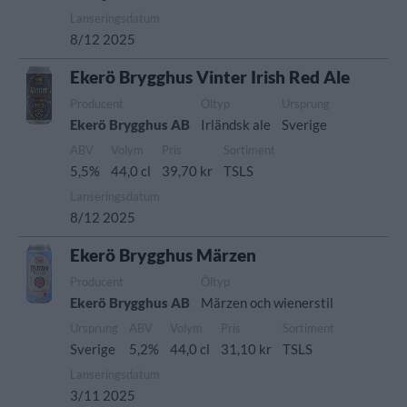
Lanseringsdatum
8/12 2025
Ekerö Brygghus Vinter Irish Red Ale
Producent
Öltyp
Ursprung
Ekerö Brygghus AB
Irländsk ale
Sverige
ABV
Volym
Pris
Sortiment
5,5%
44,0 cl
39,70 kr
TSLS
Lanseringsdatum
8/12 2025
Ekerö Brygghus Märzen
Producent
Öltyp
Ekerö Brygghus AB
Märzen och wienerstil
Ursprung
ABV
Volym
Pris
Sortiment
Sverige
5,2%
44,0 cl
31,10 kr
TSLS
Lanseringsdatum
3/11 2025