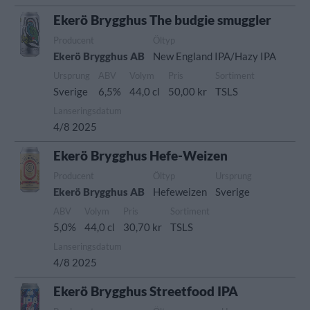
Ekerö Brygghus The budgie smuggler
Producent
Öltyp
Ekerö Brygghus AB
New England IPA/Hazy IPA
Ursprung
ABV
Volym
Pris
Sortiment
Sverige
6,5%
44,0 cl
50,00 kr
TSLS
Lanseringsdatum
4/8 2025
Ekerö Brygghus Hefe-Weizen
Producent
Öltyp
Ursprung
Ekerö Brygghus AB
Hefeweizen
Sverige
ABV
Volym
Pris
Sortiment
5,0%
44,0 cl
30,70 kr
TSLS
Lanseringsdatum
4/8 2025
Ekerö Brygghus Streetfood IPA