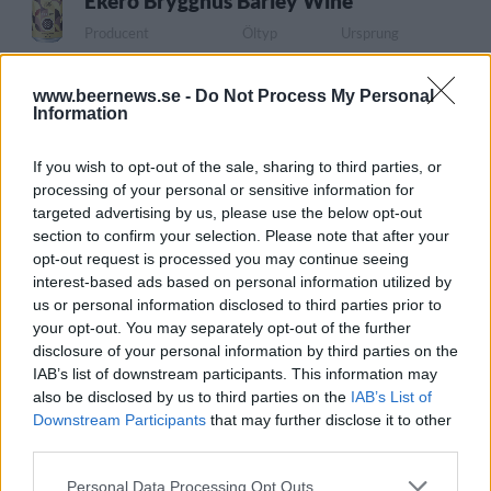
Ekerö Brygghus Barley Wine
Producent
Öltyp
Ursprung
Ekerö Brygghus AB
Barley wine
Sverige
ABV
Volym
Pris
Sortiment
www.beernews.se -
Do Not Process My Personal
Information
15,5%
33,0 cl
84,00 kr
TSLS
Lanseringsdatum
If you wish to opt-out of the sale, sharing to third parties, or
7/4 2025
processing of your personal or sensitive information for
Ekerö Bryggeri Hi-Fi IPA
targeted advertising by us, please use the below opt-out
section to confirm your selection. Please note that after your
Producent
Öltyp
Ursprung
opt-out request is processed you may continue seeing
Ekerö Brygghus AB
India pale ale
Sverige
interest-based ads based on personal information utilized by
ABV
Volym
Pris
Sortiment
us or personal information disclosed to third parties prior to
your opt-out. You may separately opt-out of the further
5,5%
33,0 cl
31,60 kr
TSLS
disclosure of your personal information by third parties on the
Lanseringsdatum
IAB’s list of downstream participants. This information may
7/4 2025
also be disclosed by us to third parties on the
IAB’s List of
Downstream Participants
that may further disclose it to other
Ekerö Brygghus The Phantom
third parties.
Producent
Öltyp
Ursprung
Personal Data Processing Opt Outs
Ekerö Brygghus AB
India pale ale
Sverige