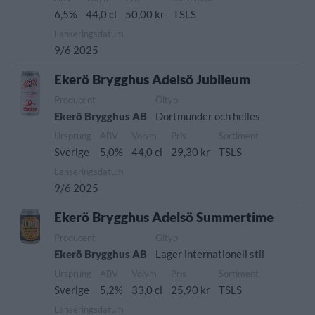
6,5%
44,0 cl
50,00 kr
TSLS
Lanseringsdatum
9/6 2025
Ekerö Brygghus Adelsö Jubileum
Producent
Öltyp
Ekerö Brygghus AB
Dortmunder och helles
Ursprung
ABV
Volym
Pris
Sortiment
Sverige
5,0%
44,0 cl
29,30 kr
TSLS
Lanseringsdatum
9/6 2025
Ekerö Brygghus Adelsö Summertime
Producent
Öltyp
Ekerö Brygghus AB
Lager internationell stil
Ursprung
ABV
Volym
Pris
Sortiment
Sverige
5,2%
33,0 cl
25,90 kr
TSLS
Lanseringsdatum