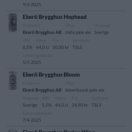
9/6 2025
Ekerö Brygghus Hophead
Producent
Öltyp
Ursprung
Ekerö Brygghus AB
India pale ale
Sverige
ABV
Volym
Pris
Sortiment
6,5%
44,0 cl
50,00 kr
TSLS
Lanseringsdatum
5/5 2025
Ekerö Brygghus Bloom
Producent
Öltyp
Ekerö Brygghus AB
Amerikansk pale ale
Ursprung
ABV
Volym
Pris
Sortiment
Sverige
5,5%
44,0 cl
34,90 kr
TSLS
Lanseringsdatum
7/4 2025