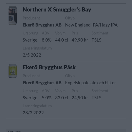
Northern X Smuggler's Bay
Producent
Öltyp
Ekerö Brygghus AB
New England IPA/Hazy IPA
Ursprung
ABV
Volym
Pris
Sortiment
Sverige
8,0%
44,0 cl
49,90 kr
TSLS
Lanseringsdatum
2/5 2022
Ekerö Brygghus Påsk
Producent
Öltyp
Ekerö Brygghus AB
Engelsk pale ale och bitter
Ursprung
ABV
Volym
Pris
Sortiment
Sverige
5,0%
33,0 cl
24,90 kr
TSLS
Lanseringsdatum
28/3 2022