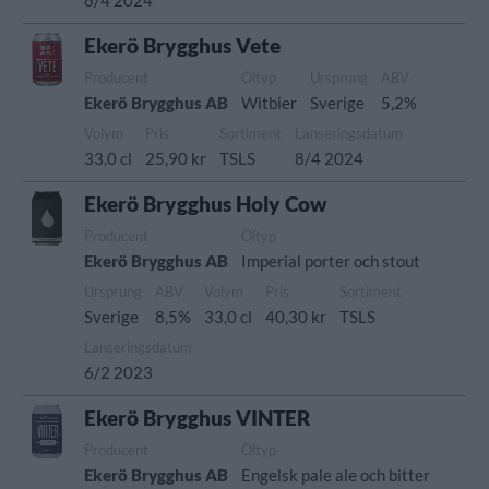
8/4 2024
Ekerö Brygghus Vete
Producent
Öltyp
Ursprung
ABV
Ekerö Brygghus AB
Witbier
Sverige
5,2%
Volym
Pris
Sortiment
Lanseringsdatum
33,0 cl
25,90 kr
TSLS
8/4 2024
Ekerö Brygghus Holy Cow
Producent
Öltyp
Ekerö Brygghus AB
Imperial porter och stout
Ursprung
ABV
Volym
Pris
Sortiment
Sverige
8,5%
33,0 cl
40,30 kr
TSLS
Lanseringsdatum
6/2 2023
Ekerö Brygghus VINTER
Producent
Öltyp
Ekerö Brygghus AB
Engelsk pale ale och bitter