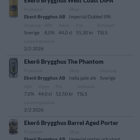
Ekerö Brygghus West Coast DIPA
Producent
Öltyp
Ekerö Brygghus AB
Imperial/Dubbel IPA
Ursprung
ABV
Volym
Pris
Sortiment
Sverige
8,0%
44,0 cl
55,30 kr
TSLS
Lanseringsdatum
2/2 2026
Ekerö Brygghus The Phantom
Producent
Öltyp
Ursprung
Ekerö Brygghus AB
India pale ale
Sverige
ABV
Volym
Pris
Sortiment
7,0%
44,0 cl
52,50 kr
TSLS
Lanseringsdatum
2/2 2026
Ekerö Brygghus Barrel Aged Porter
Producent
Öltyp
Ekerö Brygghus AB
Imperial porter och stout