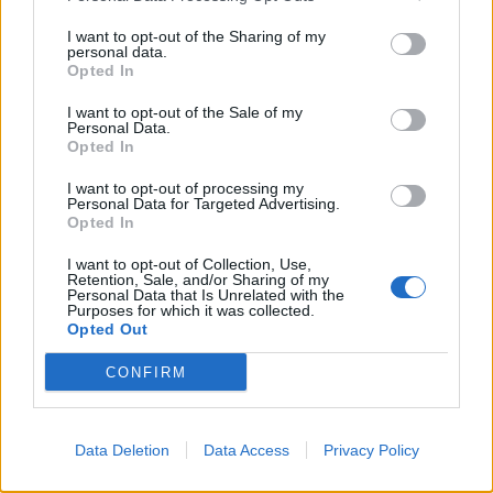
ABV
Volym
Pris
Sortiment
I want to opt-out of the Sharing of my
personal data.
7,0%
44,0 cl
49,90 kr
TSLS
Opted In
Lanseringsdatum
7/4 2025
I want to opt-out of the Sale of my
Personal Data.
Opted In
Ekerö Brygghus Adelsö Blonde Ale
Producent
I want to opt-out of processing my
Personal Data for Targeted Advertising.
Ekerö Brygghus AB
Opted In
Öltyp
Ursprung
ABV
I want to opt-out of Collection, Use,
Öl>Ale>Belgisk ljus ale/Blonde>
Sverige
6,2%
Retention, Sale, and/or Sharing of my
Personal Data that Is Unrelated with the
Volym
Pris
Sortiment
Lanseringsdatum
Purposes for which it was collected.
33,0 cl
29,80 kr
TSLS
7/4 2025
Opted Out
Ekerö Brygghus Jungfrusund svensk
CONFIRM
kellerbier
Producent
Öltyp
Ekerö Brygghus AB
Zwickel, keller- och landbier
Data Deletion
Data Access
Privacy Policy
Ursprung
ABV
Volym
Pris
Sortiment