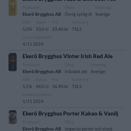
Producent
Öltyp
Ursprung
Ekerö Brygghus AB
Övrig syrlig öl
Sverige
ABV
Volym
Pris
Sortiment
5,0%
33,0 cl
29,40 kr
TSLS
Lanseringsdatum
4/11 2024
Ekerö Brygghus Vinter Irish Red Ale
Producent
Öltyp
Ursprung
Ekerö Brygghus AB
Irländsk ale
Sverige
ABV
Volym
Pris
Sortiment
5,5%
44,0 cl
36,90 kr
TSLS
Lanseringsdatum
1/11 2024
Ekerö Brygghus Porter Kakao & Vanilj
Producent
Öltyp
Ekerö Brygghus AB
Imperial porter och stout