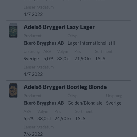
Lanseringsdatum
4/7 2022
Adelsö Bryggeri Lazy Lager
Producent
Öltyp
Ekerö Brygghus AB
Lager internationell stil
Ursprung
ABV
Volym
Pris
Sortiment
Sverige
5,0%
33,0 cl
21,90 kr
TSLS
Lanseringsdatum
4/7 2022
Adelsö Bryggeri Bootleg Blonde
Producent
Öltyp
Ursprung
Ekerö Brygghus AB
Golden/Blond ale
Sverige
ABV
Volym
Pris
Sortiment
5,5%
33,0 cl
24,90 kr
TSLS
Lanseringsdatum
7/6 2022