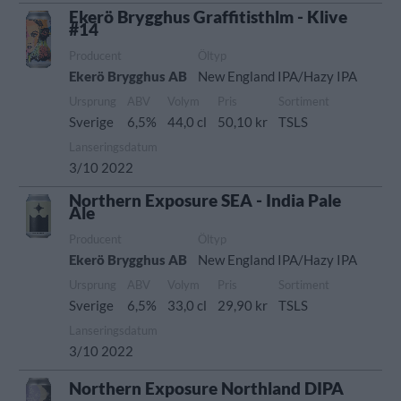
Ekerö Brygghus Graffitisthlm - Klive
#14
Producent
Öltyp
Ekerö Brygghus AB
New England IPA/Hazy IPA
Ursprung
ABV
Volym
Pris
Sortiment
Sverige
6,5%
44,0 cl
50,10 kr
TSLS
Lanseringsdatum
3/10 2022
Northern Exposure SEA - India Pale
Ale
Producent
Öltyp
Ekerö Brygghus AB
New England IPA/Hazy IPA
Ursprung
ABV
Volym
Pris
Sortiment
Sverige
6,5%
33,0 cl
29,90 kr
TSLS
Lanseringsdatum
3/10 2022
Northern Exposure Northland DIPA