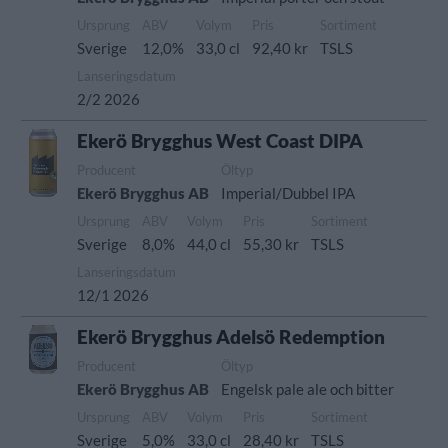
Ursprung
ABV
Volym
Pris
Sortiment
Sverige
12,0%
33,0 cl
92,40 kr
TSLS
Lanseringsdatum
2/2 2026
Ekerö Brygghus West Coast DIPA
Producent
Öltyp
Ekerö Brygghus AB
Imperial/Dubbel IPA
Ursprung
ABV
Volym
Pris
Sortiment
Sverige
8,0%
44,0 cl
55,30 kr
TSLS
Lanseringsdatum
12/1 2026
Ekerö Brygghus Adelsö Redemption
Producent
Öltyp
Ekerö Brygghus AB
Engelsk pale ale och bitter
Ursprung
ABV
Volym
Pris
Sortiment
Sverige
5,0%
33,0 cl
28,40 kr
TSLS