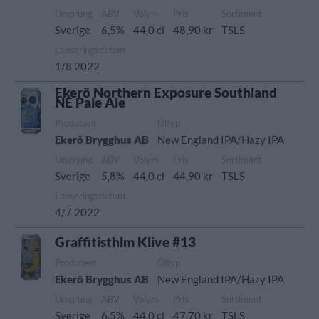
Ursprung
ABV
Volym
Pris
Sortiment
Sverige
6,5%
44,0 cl
48,90 kr
TSLS
Lanseringsdatum
1/8 2022
Ekerö Northern Exposure Southland
NE Pale Ale
Producent
Öltyp
Ekerö Brygghus AB
New England IPA/Hazy IPA
Ursprung
ABV
Volym
Pris
Sortiment
Sverige
5,8%
44,0 cl
44,90 kr
TSLS
Lanseringsdatum
4/7 2022
Graffitisthlm Klive #13
Producent
Öltyp
Ekerö Brygghus AB
New England IPA/Hazy IPA
Ursprung
ABV
Volym
Pris
Sortiment
Sverige
6,5%
44,0 cl
47,70 kr
TSLS