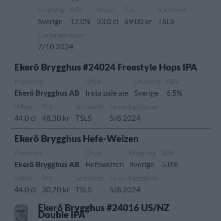
Ursprung
ABV
Volym
Pris
Sortiment
Sverige
12,0%
33,0 cl
69,00 kr
TSLS
Lanseringsdatum
7/10 2024
Ekerö Brygghus #24024 Freestyle Hops IPA
Producent
Öltyp
Ursprung
ABV
Ekerö Brygghus AB
India pale ale
Sverige
6,5%
Volym
Pris
Sortiment
Lanseringsdatum
44,0 cl
48,30 kr
TSLS
5/8 2024
Ekerö Brygghus Hefe-Weizen
Producent
Öltyp
Ursprung
ABV
Ekerö Brygghus AB
Hefeweizen
Sverige
5,0%
Volym
Pris
Sortiment
Lanseringsdatum
44,0 cl
30,70 kr
TSLS
5/8 2024
Ekerö Brygghus #24016 US/NZ
Double IPA