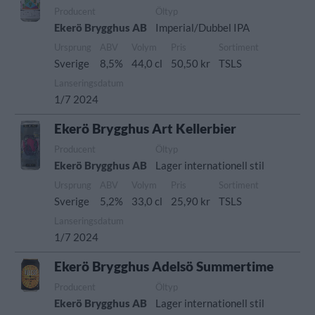
Producent
Öltyp
Ekerö Brygghus AB
Imperial/Dubbel IPA
Ursprung
ABV
Volym
Pris
Sortiment
Sverige
8,5%
44,0 cl
50,50 kr
TSLS
Lanseringsdatum
1/7 2024
Ekerö Brygghus Art Kellerbier
Producent
Öltyp
Ekerö Brygghus AB
Lager internationell stil
Ursprung
ABV
Volym
Pris
Sortiment
Sverige
5,2%
33,0 cl
25,90 kr
TSLS
Lanseringsdatum
1/7 2024
Ekerö Brygghus Adelsö Summertime
Producent
Öltyp
Ekerö Brygghus AB
Lager internationell stil