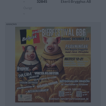
-
32845
Ekerö Brygghus AB
Övrigt
-