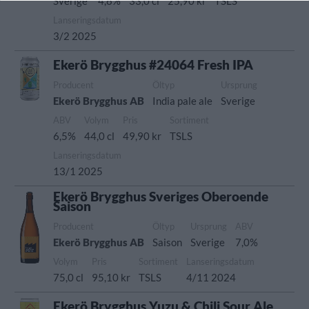
Sverige
4,8%
33,0 cl
25,90 kr
TSLS
Lanseringsdatum
3/2 2025
Ekerö Brygghus #24064 Fresh IPA
Producent
Öltyp
Ursprung
Ekerö Brygghus AB
India pale ale
Sverige
ABV
Volym
Pris
Sortiment
6,5%
44,0 cl
49,90 kr
TSLS
Lanseringsdatum
13/1 2025
Ekerö Brygghus Sveriges Oberoende
Saison
Producent
Öltyp
Ursprung
ABV
Ekerö Brygghus AB
Saison
Sverige
7,0%
Volym
Pris
Sortiment
Lanseringsdatum
75,0 cl
95,10 kr
TSLS
4/11 2024
Ekerö Brygghus Yuzu & Chili Sour Ale