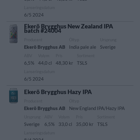
Lanseringsdatum
6/5 2024
Ekerö Brygghus New Zealand IPA
batch #24004
Producent
Öltyp
Ursprung
Ekerö Brygghus AB
India pale ale
Sverige
ABV
Volym
Pris
Sortiment
6,5%
44,0 cl
48,30 kr
TSLS
Lanseringsdatum
6/5 2024
Ekerö Brygghus Hazy IPA
Producent
Öltyp
Ekerö Brygghus AB
New England IPA/Hazy IPA
Ursprung
ABV
Volym
Pris
Sortiment
Sverige
6,5%
33,0 cl
35,00 kr
TSLS
Lanseringsdatum