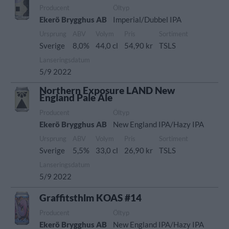
Producent
Öltyp
Ekerö Brygghus AB
Imperial/Dubbel IPA
Ursprung
ABV
Volym
Pris
Sortiment
Sverige
8,0%
44,0 cl
54,90 kr
TSLS
Lanseringsdatum
5/9 2022
Northern Exposure LAND New
England Pale Ale
Producent
Öltyp
Ekerö Brygghus AB
New England IPA/Hazy IPA
Ursprung
ABV
Volym
Pris
Sortiment
Sverige
5,5%
33,0 cl
26,90 kr
TSLS
Lanseringsdatum
5/9 2022
Graffitsthlm KOAS #14
Producent
Öltyp
Ekerö Brygghus AB
New England IPA/Hazy IPA