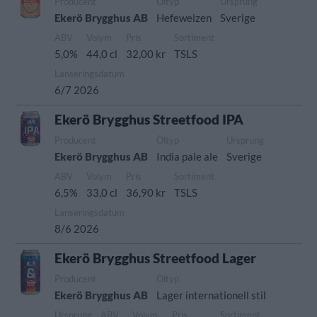
Producent
Öltyp
Ursprung
Ekerö Brygghus AB
Hefeweizen
Sverige
ABV
Volym
Pris
Sortiment
5,0%
44,0 cl
32,00 kr
TSLS
Lanseringsdatum
6/7 2026
Ekerö Brygghus Streetfood IPA
Producent
Öltyp
Ursprung
Ekerö Brygghus AB
India pale ale
Sverige
ABV
Volym
Pris
Sortiment
6,5%
33,0 cl
36,90 kr
TSLS
Lanseringsdatum
8/6 2026
Ekerö Brygghus Streetfood Lager
Producent
Öltyp
Ekerö Brygghus AB
Lager internationell stil
Ursprung
ABV
Volym
Pris
Sortiment