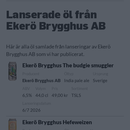
Lanserade öl från
Ekerö Brygghus AB
Här är alla öl samlade från lanseringar av Ekerö
Brygghus AB som vi har publicerat.
Ekerö Brygghus The budgie smuggler
Producent
Öltyp
Ursprung
Ekerö Brygghus AB
India pale ale
Sverige
ABV
Volym
Pris
Sortiment
6,5%
44,0 cl
49,00 kr
TSLS
Lanseringsdatum
6/7 2026
Ekerö Brygghus Hefeweizen