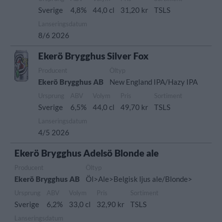
Sverige
4,8%
44,0 cl
31,20 kr
TSLS
Lanseringsdatum
8/6 2026
Ekerö Brygghus Silver Fox
Producent
Öltyp
Ekerö Brygghus AB
New England IPA/Hazy IPA
Ursprung
ABV
Volym
Pris
Sortiment
Sverige
6,5%
44,0 cl
49,70 kr
TSLS
Lanseringsdatum
4/5 2026
Ekerö Brygghus Adelsö Blonde ale
Producent
Öltyp
Ekerö Brygghus AB
Öl>Ale>Belgisk ljus ale/Blonde>
Ursprung
ABV
Volym
Pris
Sortiment
Sverige
6,2%
33,0 cl
32,90 kr
TSLS
Lanseringsdatum