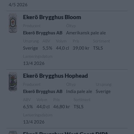
4/5 2026
Ekerö Brygghus Bloom
Producent
Öltyp
Ekerö Brygghus AB
Amerikansk pale ale
Ursprung
ABV
Volym
Pris
Sortiment
Sverige
5,5%
44,0 cl
39,00 kr
TSLS
Lanseringsdatum
13/4 2026
Ekerö Brygghus Hophead
Producent
Öltyp
Ursprung
Ekerö Brygghus AB
India pale ale
Sverige
ABV
Volym
Pris
Sortiment
6,5%
44,0 cl
46,80 kr
TSLS
Lanseringsdatum
13/4 2026