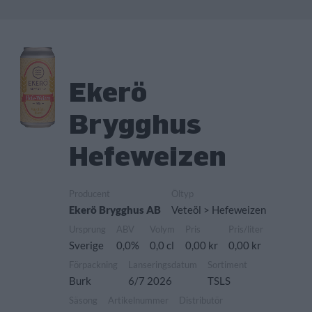
Ekerö
Brygghus
Hefeweizen
Producent
Öltyp
Ekerö Brygghus AB
Veteöl > Hefeweizen
Ursprung
ABV
Volym
Pris
Pris/liter
Sverige
0,0%
0,0 cl
0,00 kr
0,00 kr
Förpackning
Lanseringsdatum
Sortiment
Burk
6/7 2026
TSLS
Säsong
Artikelnummer
Distributör