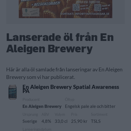
Lanserade öl från En
Aleigen Brewery
Här är alla öl samlade från lanseringar av En Aleigen
Brewery som vi har publicerat.
En Aleigen Brewery Spatial Awareness
PA
Producent
Öltyp
En Aleigen Brewery
Engelsk pale ale och bitter
Ursprung
ABV
Volym
Pris
Sortiment
Sverige
4,8%
33,0 cl
25,90 kr
TSLS
Lanseringsdatum