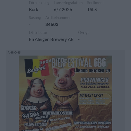
Förpackning
Lanseringsdatum
Sortiment
Burk
6/7 2026
TSLS
Säsong
Artikelnummer
-
34603
Distributör
Övrigt
En Aleigen Brewery AB
-