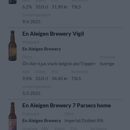
ABV
Volym
Pris
Sortiment
6,2%
33,0 cl
31,90 kr
TSLS
Lanseringsdatum
9/6 2025
En Aleigen Brewery Vigil
Producent
En Aleigen Brewery
Öltyp
Ursprung
Öl>Ale>Ljus stark belgisk ale/Trippel>
Sverige
ABV
Volym
Pris
Sortiment
9,0%
33,0 cl
34,40 kr
TSLS
Lanseringsdatum
5/5 2025
En Aleigen Brewery 7 Parsecs home
Producent
Öltyp
En Aleigen Brewery
Imperial/Dubbel IPA
Ursprung
ABV
Volym
Pris
Sortiment