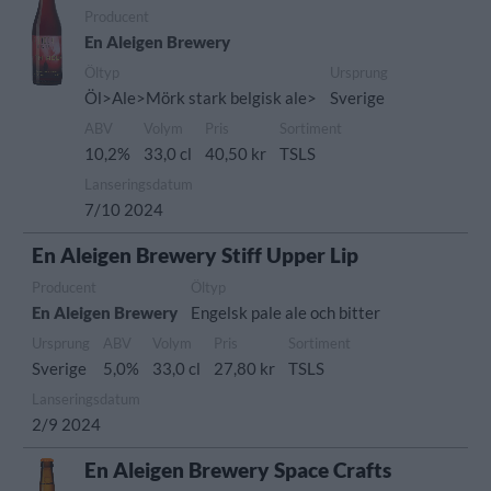
Producent
En Aleigen Brewery
Öltyp
Ursprung
Öl>Ale>Mörk stark belgisk ale>
Sverige
ABV
Volym
Pris
Sortiment
10,2%
33,0 cl
40,50 kr
TSLS
Lanseringsdatum
7/10 2024
En Aleigen Brewery Stiff Upper Lip
Producent
Öltyp
En Aleigen Brewery
Engelsk pale ale och bitter
Ursprung
ABV
Volym
Pris
Sortiment
Sverige
5,0%
33,0 cl
27,80 kr
TSLS
Lanseringsdatum
2/9 2024
En Aleigen Brewery Space Crafts