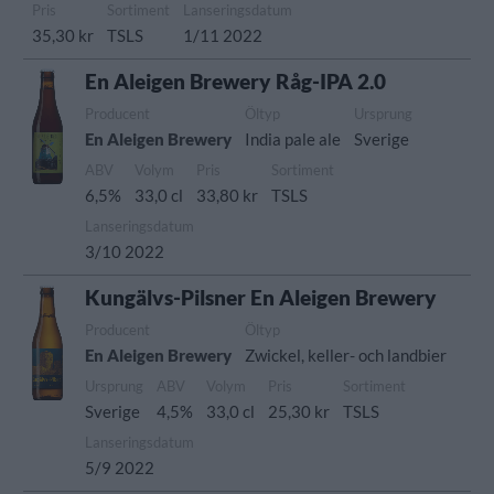
Pris
Sortiment
Lanseringsdatum
35,30 kr
TSLS
1/11 2022
En Aleigen Brewery Råg-IPA 2.0
Producent
Öltyp
Ursprung
En Aleigen Brewery
India pale ale
Sverige
ABV
Volym
Pris
Sortiment
6,5%
33,0 cl
33,80 kr
TSLS
Lanseringsdatum
3/10 2022
Kungälvs-Pilsner En Aleigen Brewery
Producent
Öltyp
En Aleigen Brewery
Zwickel, keller- och landbier
Ursprung
ABV
Volym
Pris
Sortiment
Sverige
4,5%
33,0 cl
25,30 kr
TSLS
Lanseringsdatum
5/9 2022