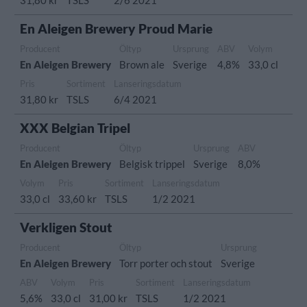
31,80 kr
TSLS
2/6 2021
En Aleigen Brewery Proud Marie
Producent
Öltyp
Ursprung
ABV
Volym
En Aleigen Brewery
Brown ale
Sverige
4,8%
33,0 cl
Pris
Sortiment
Lanseringsdatum
31,80 kr
TSLS
6/4 2021
XXX Belgian Tripel
Producent
Öltyp
Ursprung
ABV
En Aleigen Brewery
Belgisk trippel
Sverige
8,0%
Volym
Pris
Sortiment
Lanseringsdatum
33,0 cl
33,60 kr
TSLS
1/2 2021
Verkligen Stout
Producent
Öltyp
Ursprung
En Aleigen Brewery
Torr porter och stout
Sverige
ABV
Volym
Pris
Sortiment
Lanseringsdatum
5,6%
33,0 cl
31,00 kr
TSLS
1/2 2021