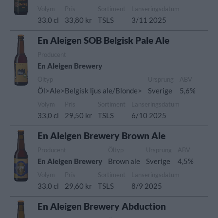
Volym
Pris
Sortiment
Lanseringsdatum
33,0 cl
33,80 kr
TSLS
3/11 2025
En Aleigen SOB Belgisk Pale Ale
Producent
En Aleigen Brewery
Öltyp
Ursprung
ABV
Öl>Ale>Belgisk ljus ale/Blonde>
Sverige
5,6%
Volym
Pris
Sortiment
Lanseringsdatum
33,0 cl
29,50 kr
TSLS
6/10 2025
En Aleigen Brewery Brown Ale
Producent
Öltyp
Ursprung
ABV
En Aleigen Brewery
Brown ale
Sverige
4,5%
Volym
Pris
Sortiment
Lanseringsdatum
33,0 cl
29,60 kr
TSLS
8/9 2025
En Aleigen Brewery Abduction