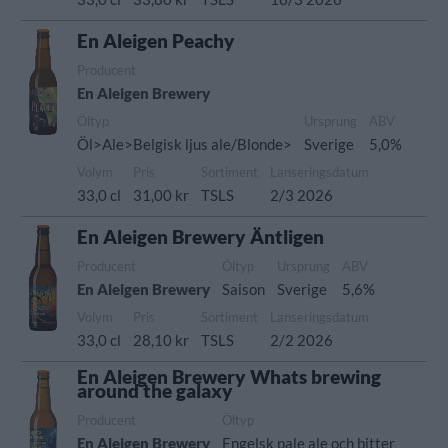
En Aleigen Peachy
Producent
En Aleigen Brewery
Öltyp
Ursprung
ABV
Öl>Ale>Belgisk ljus ale/Blonde>
Sverige
5,0%
Volym
Pris
Sortiment
Lanseringsdatum
33,0 cl
31,00 kr
TSLS
2/3 2026
En Aleigen Brewery Äntligen
Producent
Öltyp
Ursprung
ABV
En Aleigen Brewery
Saison
Sverige
5,6%
Volym
Pris
Sortiment
Lanseringsdatum
33,0 cl
28,10 kr
TSLS
2/2 2026
En Aleigen Brewery Whats brewing
around the galaxy
Producent
Öltyp
En Aleigen Brewery
Engelsk pale ale och bitter