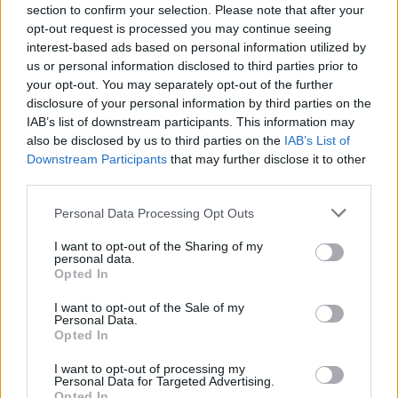
section to confirm your selection. Please note that after your
3/2 2025
opt-out request is processed you may continue seeing
En Aleigen Brewery In Orbit
interest-based ads based on personal information utilized by
us or personal information disclosed to third parties prior to
Producent
Öltyp
your opt-out. You may separately opt-out of the further
En Aleigen Brewery
Pilsner - tjeckisk stil
disclosure of your personal information by third parties on the
Ursprung
ABV
Volym
Pris
Sortiment
IAB’s list of downstream participants. This information may
Sverige
5,3%
33,0 cl
27,70 kr
TSLS
also be disclosed by us to third parties on the
IAB’s List of
Downstream Participants
that may further disclose it to other
Lanseringsdatum
third parties.
2/12 2024
Personal Data Processing Opt Outs
En Aleigen Brewery Dark Mild
I want to opt-out of the Sharing of my
Producent
Öltyp
Ursprung
ABV
personal data.
En Aleigen Brewery
Mild
Sverige
4,4%
Opted In
Volym
Pris
Sortiment
Lanseringsdatum
I want to opt-out of the Sale of my
33,0 cl
30,70 kr
TSLS
4/11 2024
Personal Data.
Opted In
En Aleigen Brewery Winter Ale
I want to opt-out of processing my
Producent
Öltyp
Ursprung
ABV
Personal Data for Targeted Advertising.
Opted In