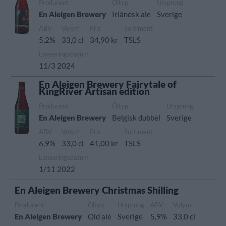
Producent
Öltyp
Ursprung
En Aleigen Brewery
Irländsk ale
Sverige
ABV
Volym
Pris
Sortiment
5,2%
33,0 cl
34,90 kr
TSLS
Lanseringsdatum
11/3 2024
En Aleigen Brewery Fairytale of
KingRiver Artisan edition
Producent
Öltyp
Ursprung
En Aleigen Brewery
Belgisk dubbel
Sverige
ABV
Volym
Pris
Sortiment
6,9%
33,0 cl
41,00 kr
TSLS
Lanseringsdatum
1/11 2022
En Aleigen Brewery Christmas Shilling
Producent
Öltyp
Ursprung
ABV
Volym
En Aleigen Brewery
Old ale
Sverige
5,9%
33,0 cl