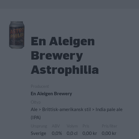
En Aleigen
Brewery
Astrophilia
Producent
En Aleigen Brewery
Öltyp
Ale > Brittisk-amerikansk stil > India pale ale
(IPA)
Ursprung
ABV
Volym
Pris
Pris/liter
Sverige
0,0%
0,0 cl
0,00 kr
0,00 kr