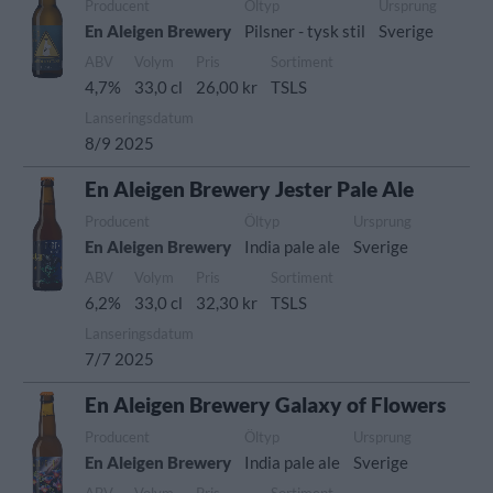
Producent
Öltyp
Ursprung
En Aleigen Brewery
Pilsner - tysk stil
Sverige
ABV
Volym
Pris
Sortiment
4,7%
33,0 cl
26,00 kr
TSLS
Lanseringsdatum
8/9 2025
En Aleigen Brewery Jester Pale Ale
Producent
Öltyp
Ursprung
En Aleigen Brewery
India pale ale
Sverige
ABV
Volym
Pris
Sortiment
6,2%
33,0 cl
32,30 kr
TSLS
Lanseringsdatum
7/7 2025
En Aleigen Brewery Galaxy of Flowers
Producent
Öltyp
Ursprung
En Aleigen Brewery
India pale ale
Sverige