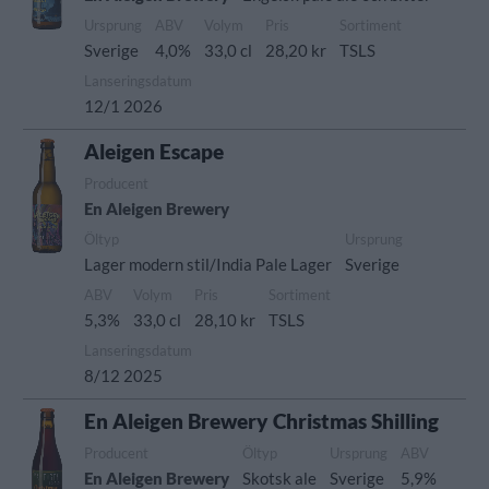
Ursprung
ABV
Volym
Pris
Sortiment
Sverige
4,0%
33,0 cl
28,20 kr
TSLS
Lanseringsdatum
12/1 2026
Aleigen Escape
Producent
En Aleigen Brewery
Öltyp
Ursprung
Lager modern stil/India Pale Lager
Sverige
ABV
Volym
Pris
Sortiment
5,3%
33,0 cl
28,10 kr
TSLS
Lanseringsdatum
8/12 2025
En Aleigen Brewery Christmas Shilling
Producent
Öltyp
Ursprung
ABV
En Aleigen Brewery
Skotsk ale
Sverige
5,9%