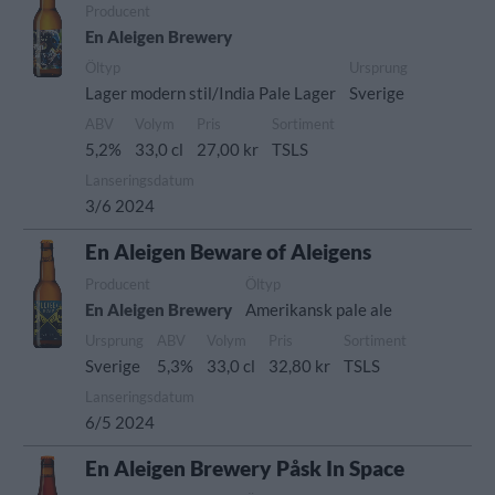
Producent
En Aleigen Brewery
Öltyp
Ursprung
Lager modern stil/India Pale Lager
Sverige
ABV
Volym
Pris
Sortiment
5,2%
33,0 cl
27,00 kr
TSLS
Lanseringsdatum
3/6 2024
En Aleigen Beware of Aleigens
Producent
Öltyp
En Aleigen Brewery
Amerikansk pale ale
Ursprung
ABV
Volym
Pris
Sortiment
Sverige
5,3%
33,0 cl
32,80 kr
TSLS
Lanseringsdatum
6/5 2024
En Aleigen Brewery Påsk In Space