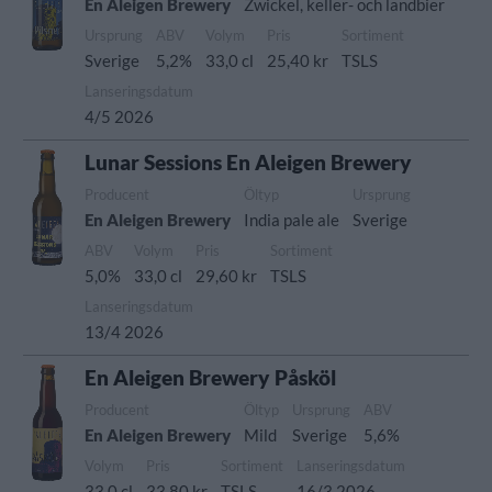
En Aleigen Brewery
Zwickel, keller- och landbier
Ursprung
ABV
Volym
Pris
Sortiment
Sverige
5,2%
33,0 cl
25,40 kr
TSLS
Lanseringsdatum
4/5 2026
Lunar Sessions En Aleigen Brewery
Producent
Öltyp
Ursprung
En Aleigen Brewery
India pale ale
Sverige
ABV
Volym
Pris
Sortiment
5,0%
33,0 cl
29,60 kr
TSLS
Lanseringsdatum
13/4 2026
En Aleigen Brewery Påsköl
Producent
Öltyp
Ursprung
ABV
En Aleigen Brewery
Mild
Sverige
5,6%
Volym
Pris
Sortiment
Lanseringsdatum
33,0 cl
33,80 kr
TSLS
16/3 2026