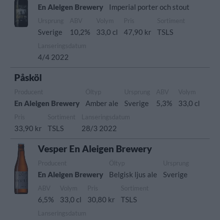
En Aleigen Brewery
Imperial porter och stout
Ursprung
ABV
Volym
Pris
Sortiment
Sverige
10,2%
33,0 cl
47,90 kr
TSLS
Lanseringsdatum
4/4 2022
Påsköl
Producent
Öltyp
Ursprung
ABV
Volym
En Aleigen Brewery
Amber ale
Sverige
5,3%
33,0 cl
Pris
Sortiment
Lanseringsdatum
33,90 kr
TSLS
28/3 2022
Vesper En Aleigen Brewery
Producent
Öltyp
Ursprung
En Aleigen Brewery
Belgisk ljus ale
Sverige
ABV
Volym
Pris
Sortiment
6,5%
33,0 cl
30,80 kr
TSLS
Lanseringsdatum