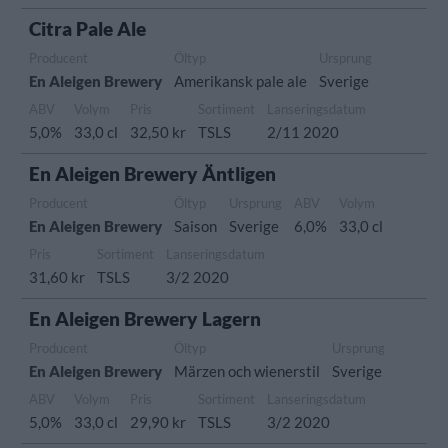
Citra Pale Ale
Producent
Öltyp
Ursprung
En Aleigen Brewery
Amerikansk pale ale
Sverige
ABV
Volym
Pris
Sortiment
Lanseringsdatum
5,0%
33,0 cl
32,50 kr
TSLS
2/11 2020
En Aleigen Brewery Äntligen
Producent
Öltyp
Ursprung
ABV
Volym
En Aleigen Brewery
Saison
Sverige
6,0%
33,0 cl
Pris
Sortiment
Lanseringsdatum
31,60 kr
TSLS
3/2 2020
En Aleigen Brewery Lagern
Producent
Öltyp
Ursprung
En Aleigen Brewery
Märzen och wienerstil
Sverige
ABV
Volym
Pris
Sortiment
Lanseringsdatum
5,0%
33,0 cl
29,90 kr
TSLS
3/2 2020