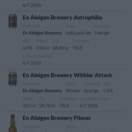
6/7 2026
En Aleigen Brewery Astrophilia
Producent
Öltyp
Ursprung
En Aleigen Brewery
India pale ale
Sverige
ABV
Volym
Pris
Sortiment
6,5%
33,0 cl
28,60 kr
TSLS
Lanseringsdatum
6/7 2026
En Aleigen Brewery Witbier Attack
Producent
Öltyp
Ursprung
ABV
En Aleigen Brewery
Witbier
Sverige
5,0%
Volym
Pris
Sortiment
Lanseringsdatum
33,0 cl
28,70 kr
TSLS
6/7 2026
En Aleigen Brewery Pilsner
Producent
Öltyp