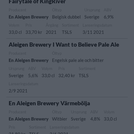
Fairytale of KingRiver
Producent
Öltyp
Ursprung
ABV
En Aleigen Brewery
Belgisk dubbel
Sverige
6,9%
Volym
Pris
Årgång
Sortiment
Lanseringsdatum
33,0 cl
33,70 kr
2021
TSLS
3/11 2021
Aleigen Brewery I Want to Believe Pale Ale
Producent
Öltyp
En Aleigen Brewery
Engelsk pale ale och bitter
Ursprung
ABV
Volym
Pris
Sortiment
Sverige
5,6%
33,0 cl
32,40 kr
TSLS
Lanseringsdatum
2/9 2021
En Aleigen Brewery Värmebölja
Producent
Öltyp
Ursprung
ABV
Volym
En Aleigen Brewery
Witbier
Sverige
4,8%
33,0 cl
Pris
Sortiment
Lanseringsdatum