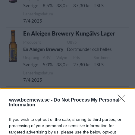
Sverige
8,5%
33,0 cl
37,30 kr
TSLS
Lanseringsdatum
7/4 2025
En Aleigen Brewery Kungälvs Lager
Producent
Öltyp
En Aleigen Brewery
Dortmunder och helles
Ursprung
ABV
Volym
Pris
Sortiment
Sverige
5,0%
33,0 cl
27,80 kr
TSLS
Lanseringsdatum
7/4 2025
En Aleigen Brewery Citra Session IPA
www.beernews.se -
Do Not Process My Personal
Producent
Öltyp
Ursprung
Information
En Aleigen Brewery
Session IPA
Sverige
ABV
Volym
Pris
Sortiment
If you wish to opt-out of the sale, sharing to third parties, or
4,6%
33,0 cl
32,10 kr
TSLS
processing of your personal or sensitive information for
targeted advertising by us, please use the below opt-out
Lanseringsdatum