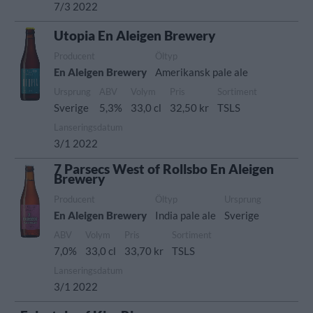
7/3 2022
Utopia En Aleigen Brewery
Producent
Öltyp
En Aleigen Brewery
Amerikansk pale ale
Ursprung
ABV
Volym
Pris
Sortiment
Sverige
5,3%
33,0 cl
32,50 kr
TSLS
Lanseringsdatum
3/1 2022
7 Parsecs West of Rollsbo En Aleigen
Brewery
Producent
Öltyp
Ursprung
En Aleigen Brewery
India pale ale
Sverige
ABV
Volym
Pris
Sortiment
7,0%
33,0 cl
33,70 kr
TSLS
Lanseringsdatum
3/1 2022