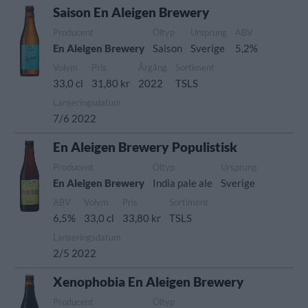
Saison En Aleigen Brewery
Producent
Öltyp
Ursprung
ABV
En Aleigen Brewery
Saison
Sverige
5,2%
Volym
Pris
Årgång
Sortiment
33,0 cl
31,80 kr
2022
TSLS
Lanseringsdatum
7/6 2022
En Aleigen Brewery Populistisk
Producent
Öltyp
Ursprung
En Aleigen Brewery
India pale ale
Sverige
ABV
Volym
Pris
Sortiment
6,5%
33,0 cl
33,80 kr
TSLS
Lanseringsdatum
2/5 2022
Xenophobia En Aleigen Brewery
Producent
Öltyp