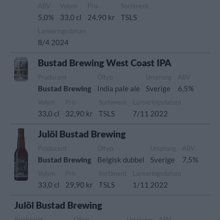
ABV
Volym
Pris
Sortiment
5,0%
33,0 cl
24,90 kr
TSLS
Lanseringsdatum
8/4 2024
Bustad Brewing West Coast IPA
Producent
Öltyp
Ursprung
ABV
Bustad Brewing
India pale ale
Sverige
6,5%
Volym
Pris
Sortiment
Lanseringsdatum
33,0 cl
32,90 kr
TSLS
7/11 2022
Julöl Bustad Brewing
Producent
Öltyp
Ursprung
ABV
Bustad Brewing
Belgisk dubbel
Sverige
7,5%
Volym
Pris
Sortiment
Lanseringsdatum
33,0 cl
29,90 kr
TSLS
1/11 2022
Julöl Bustad Brewing
Producent
Öltyp
Ursprung
ABV