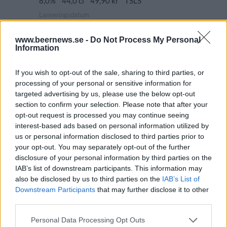
8,0%
44,0 cl
49,90 kr
TSLS
Lanseringsdatum
5/5 2025
www.beernews.se -
Do Not Process My Personal
Bustad Brewing Eternal Paths
Information
Producent
Öltyp
Ursprung
ABV
If you wish to opt-out of the sale, sharing to third parties, or
Bustad Brewing
India pale ale
Sverige
6,0%
processing of your personal or sensitive information for
Volym
Pris
Sortiment
Lanseringsdatum
targeted advertising by us, please use the below opt-out
44,0 cl
39,90 kr
TSLS
5/5 2025
section to confirm your selection. Please note that after your
opt-out request is processed you may continue seeing
Bustad Brewing Bière de Garde
interest-based ads based on personal information utilized by
Producent
Öltyp
Ursprung
ABV
Volym
us or personal information disclosed to third parties prior to
your opt-out. You may separately opt-out of the further
Bustad Brewing
Saison
Sverige
7,0%
33,0 cl
disclosure of your personal information by third parties on the
Pris
Sortiment
Lanseringsdatum
IAB’s list of downstream participants. This information may
26,90 kr
TSLS
7/4 2025
also be disclosed by us to third parties on the
IAB’s List of
Downstream Participants
that may further disclose it to other
Bustad Brewing Circuitweaver IPA
third parties.
Producent
Öltyp
Personal Data Processing Opt Outs
Bustad Brewing
New England IPA/Hazy IPA