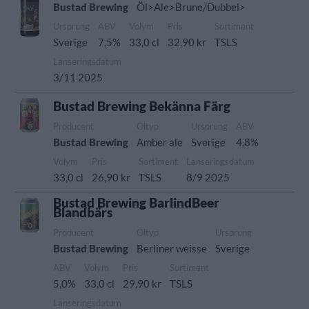
Bustad Brewing
Öl>Ale>Brune/Dubbel>
Ursprung
ABV
Volym
Pris
Sortiment
Sverige
7,5%
33,0 cl
32,90 kr
TSLS
Lanseringsdatum
3/11 2025
Bustad Brewing Bekänna Färg
Producent
Öltyp
Ursprung
ABV
Bustad Brewing
Amber ale
Sverige
4,8%
Volym
Pris
Sortiment
Lanseringsdatum
33,0 cl
26,90 kr
TSLS
8/9 2025
Bustad Brewing BarlindBeer
Blandbärs
Producent
Öltyp
Ursprung
Bustad Brewing
Berliner weisse
Sverige
ABV
Volym
Pris
Sortiment
5,0%
33,0 cl
29,90 kr
TSLS
Lanseringsdatum