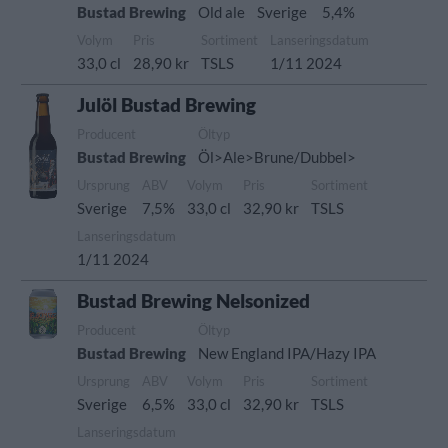
Bustad Brewing
Old ale
Sverige
5,4%
Volym
Pris
Sortiment
Lanseringsdatum
33,0 cl
28,90 kr
TSLS
1/11 2024
Julöl Bustad Brewing
Producent
Öltyp
Bustad Brewing
Öl>Ale>Brune/Dubbel>
Ursprung
ABV
Volym
Pris
Sortiment
Sverige
7,5%
33,0 cl
32,90 kr
TSLS
Lanseringsdatum
1/11 2024
Bustad Brewing Nelsonized
Producent
Öltyp
Bustad Brewing
New England IPA/Hazy IPA
Ursprung
ABV
Volym
Pris
Sortiment
Sverige
6,5%
33,0 cl
32,90 kr
TSLS
Lanseringsdatum