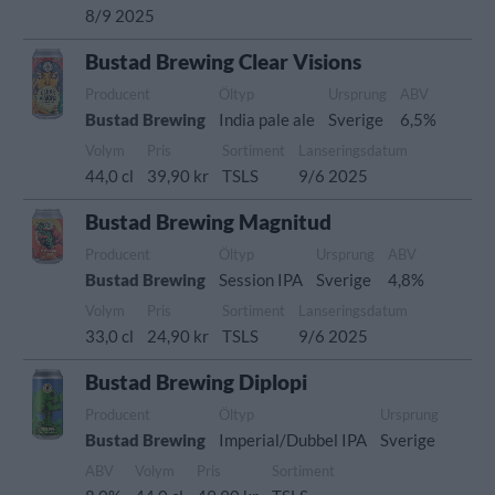
8/9 2025
Bustad Brewing Clear Visions
Producent
Öltyp
Ursprung
ABV
Bustad Brewing
India pale ale
Sverige
6,5%
Volym
Pris
Sortiment
Lanseringsdatum
44,0 cl
39,90 kr
TSLS
9/6 2025
Bustad Brewing Magnitud
Producent
Öltyp
Ursprung
ABV
Bustad Brewing
Session IPA
Sverige
4,8%
Volym
Pris
Sortiment
Lanseringsdatum
33,0 cl
24,90 kr
TSLS
9/6 2025
Bustad Brewing Diplopi
Producent
Öltyp
Ursprung
Bustad Brewing
Imperial/Dubbel IPA
Sverige
ABV
Volym
Pris
Sortiment