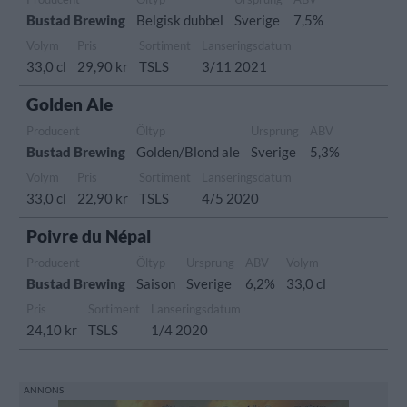
Bustad Brewing
Belgisk dubbel
Sverige
7,5%
Volym
Pris
Sortiment
Lanseringsdatum
33,0 cl
29,90 kr
TSLS
3/11 2021
Golden Ale
Producent
Öltyp
Ursprung
ABV
Bustad Brewing
Golden/Blond ale
Sverige
5,3%
Volym
Pris
Sortiment
Lanseringsdatum
33,0 cl
22,90 kr
TSLS
4/5 2020
Poivre du Népal
Producent
Öltyp
Ursprung
ABV
Volym
Bustad Brewing
Saison
Sverige
6,2%
33,0 cl
Pris
Sortiment
Lanseringsdatum
24,10 kr
TSLS
1/4 2020