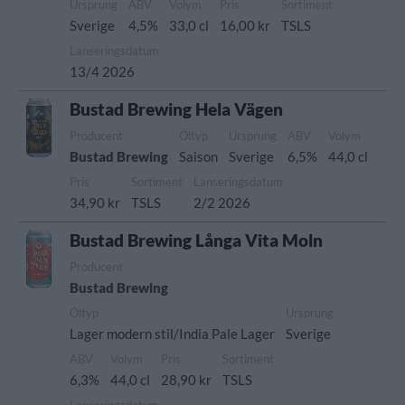
Ursprung
ABV
Volym
Pris
Sortiment
Sverige
4,5%
33,0 cl
16,00 kr
TSLS
Lanseringsdatum
13/4 2026
Bustad Brewing Hela Vägen
Producent
Öltyp
Ursprung
ABV
Volym
Bustad Brewing
Saison
Sverige
6,5%
44,0 cl
Pris
Sortiment
Lanseringsdatum
34,90 kr
TSLS
2/2 2026
Bustad Brewing Långa Vita Moln
Producent
Bustad Brewing
Öltyp
Ursprung
Lager modern stil/India Pale Lager
Sverige
ABV
Volym
Pris
Sortiment
6,3%
44,0 cl
28,90 kr
TSLS