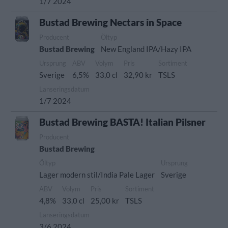
1/7 2024
Bustad Brewing Nectars in Space
Producent
Öltyp
Bustad Brewing
New England IPA/Hazy IPA
Ursprung
ABV
Volym
Pris
Sortiment
Sverige
6,5%
33,0 cl
32,90 kr
TSLS
Lanseringsdatum
1/7 2024
Bustad Brewing BASTA! Italian Pilsner
Producent
Bustad Brewing
Öltyp
Ursprung
Lager modern stil/India Pale Lager
Sverige
ABV
Volym
Pris
Sortiment
4,8%
33,0 cl
25,00 kr
TSLS
Lanseringsdatum
3/6 2024