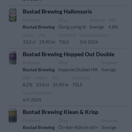
Bustad Brewing Hallonsuris
Producent
Öltyp
Ursprung
ABV
Bustad Brewing
Övrig syrlig öl
Sverige
4,8%
Volym
Pris
Sortiment
Lanseringsdatum
33,0 cl
29,90 kr
TSLS
3/6 2024
Bustad Brewing Hopped Out Double
Producent
Öltyp
Ursprung
Bustad Brewing
Imperial/Dubbel IPA
Sverige
ABV
Volym
Pris
Sortiment
8,2%
33,0 cl
35,90 kr
TSLS
Lanseringsdatum
6/5 2024
Bustad Brewing Klean & Krisp
Producent
Öltyp
Ursprung
Bustad Brewing
Öl>Ale>Kölsch-stil>
Sverige