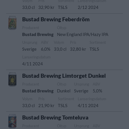
Volym
Pris
Sortiment
Lanseringsdatum
33,0 cl
32,90 kr
TSLS
2/12 2024
Bustad Brewing Feberdröm
Producent
Öltyp
Bustad Brewing
New England IPA/Hazy IPA
Ursprung
ABV
Volym
Pris
Sortiment
Sverige
6,0%
33,0 cl
32,80 kr
TSLS
Lanseringsdatum
4/11 2024
Bustad Brewing Limtorget Dunkel
Producent
Öltyp
Ursprung
ABV
Bustad Brewing
Dunkel
Sverige
5,0%
Volym
Pris
Sortiment
Lanseringsdatum
33,0 cl
21,90 kr
TSLS
4/11 2024
Bustad Brewing Tomteluva
Producent
Öltyp
Ursprung
ABV