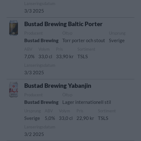
Lanseringsdatum
3/3 2025
Bustad Brewing Baltic Porter
Producent
Öltyp
Ursprung
Bustad Brewing
Torr porter och stout
Sverige
ABV
Volym
Pris
Sortiment
7,0%
33,0 cl
33,90 kr
TSLS
Lanseringsdatum
3/3 2025
Bustad Brewing Yabanjin
Producent
Öltyp
Bustad Brewing
Lager internationell stil
Ursprung
ABV
Volym
Pris
Sortiment
Sverige
5,0%
33,0 cl
22,90 kr
TSLS
Lanseringsdatum
3/2 2025