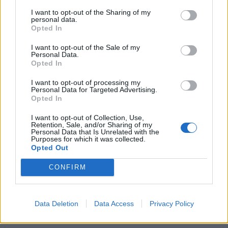
Ursprung
ABV
Volym
Pris
Sortiment
I want to opt-out of the Sharing of my
personal data.
Sverige
6,0%
33,0 cl
32,80 kr
TSLS
Opted In
Lanseringsdatum
3/3 2025
I want to opt-out of the Sale of my
Personal Data.
Opted In
Bustad Brewing Circuitweaver IPA
Producent
Öltyp
I want to opt-out of processing my
Personal Data for Targeted Advertising.
Bustad Brewing
New England IPA/Hazy IPA
Opted In
Ursprung
ABV
Volym
Pris
Sortiment
I want to opt-out of Collection, Use,
Sverige
6,0%
33,0 cl
32,80 kr
TSLS
Retention, Sale, and/or Sharing of my
Personal Data that Is Unrelated with the
Lanseringsdatum
Purposes for which it was collected.
3/3 2025
Opted Out
Bustad Brewing Baltic Porter
CONFIRM
Producent
Öltyp
Ursprung
Bustad Brewing
Torr porter och stout
Sverige
Data Deletion
Data Access
Privacy Policy
ABV
Volym
Pris
Sortiment
7,0%
33,0 cl
33,90 kr
TSLS