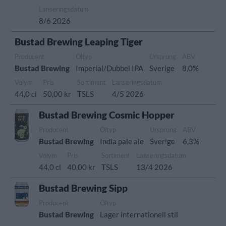
Lanseringsdatum
8/6 2026
Bustad Brewing Leaping Tiger
Producent
Öltyp
Ursprung
ABV
Bustad Brewing
Imperial/Dubbel IPA
Sverige
8,0%
Volym
Pris
Sortiment
Lanseringsdatum
44,0 cl
50,00 kr
TSLS
4/5 2026
Bustad Brewing Cosmic Hopper
Producent
Öltyp
Ursprung
ABV
Bustad Brewing
India pale ale
Sverige
6,3%
Volym
Pris
Sortiment
Lanseringsdatum
44,0 cl
40,00 kr
TSLS
13/4 2026
Bustad Brewing Sipp
Producent
Öltyp
Bustad Brewing
Lager internationell stil