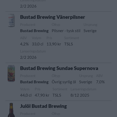
Lanseringsdatum
2/2 2026
Bustad Brewing Vänerpilsner
Producent
Öltyp
Ursprung
Bustad Brewing
Pilsner - tysk stil
Sverige
ABV
Volym
Pris
Sortiment
4,2%
33,0 cl
13,90 kr
TSLS
Lanseringsdatum
2/2 2026
Bustad Brewing Sundae Supernova
Producent
Öltyp
Ursprung
ABV
Bustad Brewing
Övrig syrlig öl
Sverige
7,0%
Volym
Pris
Sortiment
Lanseringsdatum
44,0 cl
47,90 kr
TSLS
8/12 2025
Julöl Bustad Brewing
Producent
Öltyp