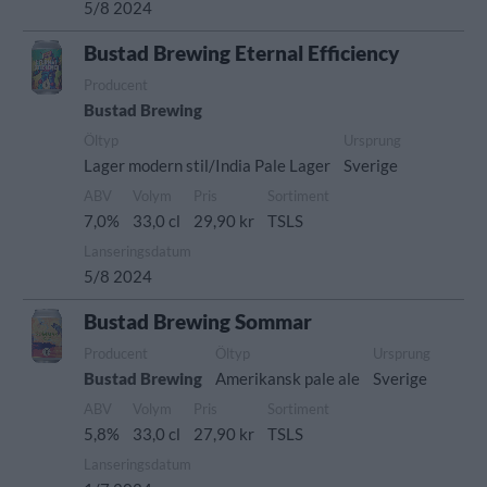
5/8 2024
Bustad Brewing Eternal Efficiency
Producent
Bustad Brewing
Öltyp
Ursprung
Lager modern stil/India Pale Lager
Sverige
ABV
Volym
Pris
Sortiment
7,0%
33,0 cl
29,90 kr
TSLS
Lanseringsdatum
5/8 2024
Bustad Brewing Sommar
Producent
Öltyp
Ursprung
Bustad Brewing
Amerikansk pale ale
Sverige
ABV
Volym
Pris
Sortiment
5,8%
33,0 cl
27,90 kr
TSLS
Lanseringsdatum