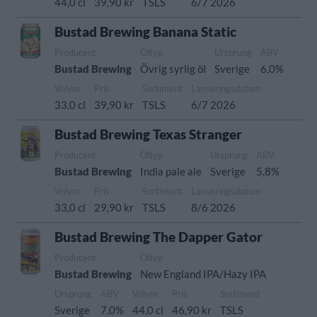
44,0 cl
39,90 kr
TSLS
6/7 2026
Bustad Brewing Banana Static
Producent
Öltyp
Ursprung
ABV
Bustad Brewing
Övrig syrlig öl
Sverige
6,0%
Volym
Pris
Sortiment
Lanseringsdatum
33,0 cl
39,90 kr
TSLS
6/7 2026
Bustad Brewing Texas Stranger
Producent
Öltyp
Ursprung
ABV
Bustad Brewing
India pale ale
Sverige
5,8%
Volym
Pris
Sortiment
Lanseringsdatum
33,0 cl
29,90 kr
TSLS
8/6 2026
Bustad Brewing The Dapper Gator
Producent
Öltyp
Bustad Brewing
New England IPA/Hazy IPA
Ursprung
ABV
Volym
Pris
Sortiment
Sverige
7,0%
44,0 cl
46,90 kr
TSLS