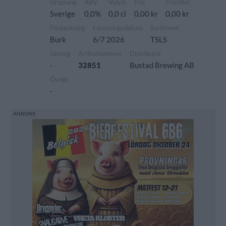
Ursprung
ABV
Volym
Pris
Pris/liter
Sverige
0,0%
0,0 cl
0,00 kr
0,00 kr
Förpackning
Lanseringsdatum
Sortiment
Burk
6/7 2026
TSLS
Säsong
Artikelnummer
Distributör
-
32851
Bustad Brewing AB
Övrigt
-