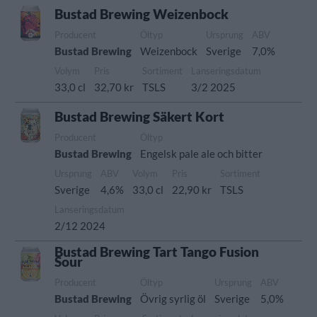
Bustad Brewing Weizenbock
Producent
Öltyp
Ursprung
ABV
Bustad Brewing
Weizenbock
Sverige
7,0%
Volym
Pris
Sortiment
Lanseringsdatum
33,0 cl
32,70 kr
TSLS
3/2 2025
Bustad Brewing Säkert Kort
Producent
Öltyp
Bustad Brewing
Engelsk pale ale och bitter
Ursprung
ABV
Volym
Pris
Sortiment
Sverige
4,6%
33,0 cl
22,90 kr
TSLS
Lanseringsdatum
2/12 2024
Bustad Brewing Tart Tango Fusion
Sour
Producent
Öltyp
Ursprung
ABV
Bustad Brewing
Övrig syrlig öl
Sverige
5,0%