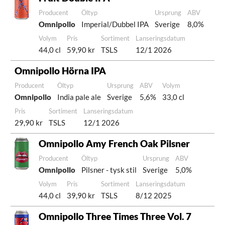
Producent
Öltyp
Ursprung
ABV
Omnipollo
Imperial/Dubbel IPA
Sverige
8,0%
Volym
Pris
Sortiment
Lanseringsdatum
44,0 cl
59,90 kr
TSLS
12/1 2026
Omnipollo Hörna IPA
Producent
Öltyp
Ursprung
ABV
Volym
Omnipollo
India pale ale
Sverige
5,6%
33,0 cl
Pris
Sortiment
Lanseringsdatum
29,90 kr
TSLS
12/1 2026
Omnipollo Amy French Oak Pilsner
Producent
Öltyp
Ursprung
ABV
Omnipollo
Pilsner - tysk stil
Sverige
5,0%
Volym
Pris
Sortiment
Lanseringsdatum
44,0 cl
39,90 kr
TSLS
8/12 2025
Omnipollo Three Times Three Vol. 7