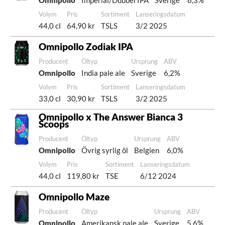
Omnipollo
Imperial/Dubbel IPA
Sverige
8,3%
Volym
Pris
Sortiment
Lanseringsdatum
44,0 cl
64,90 kr
TSLS
3/2 2025
Omnipollo Zodiak IPA
Producent
Öltyp
Ursprung
ABV
Omnipollo
India pale ale
Sverige
6,2%
Volym
Pris
Sortiment
Lanseringsdatum
33,0 cl
30,90 kr
TSLS
3/2 2025
Omnipollo x The Answer Bianca 3
Scoops
Producent
Öltyp
Ursprung
ABV
Omnipollo
Övrig syrlig öl
Belgien
6,0%
Volym
Pris
Sortiment
Lanseringsdatum
44,0 cl
119,80 kr
TSE
6/12 2024
Omnipollo Maze
Producent
Öltyp
Ursprung
ABV
Omnipollo
Amerikansk pale ale
Sverige
5,6%