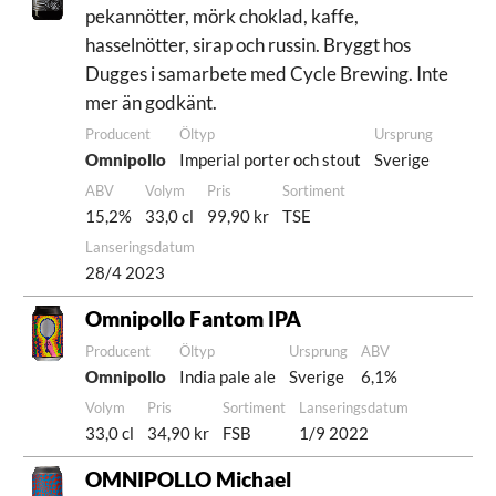
pekannötter, mörk choklad, kaffe,
hasselnötter, sirap och russin. Bryggt hos
Dugges i samarbete med Cycle Brewing. Inte
mer än godkänt.
Producent
Öltyp
Ursprung
Omnipollo
Imperial porter och stout
Sverige
ABV
Volym
Pris
Sortiment
15,2%
33,0 cl
99,90 kr
TSE
Lanseringsdatum
28/4 2023
Omnipollo Fantom IPA
Producent
Öltyp
Ursprung
ABV
Omnipollo
India pale ale
Sverige
6,1%
Volym
Pris
Sortiment
Lanseringsdatum
33,0 cl
34,90 kr
FSB
1/9 2022
OMNIPOLLO Michael