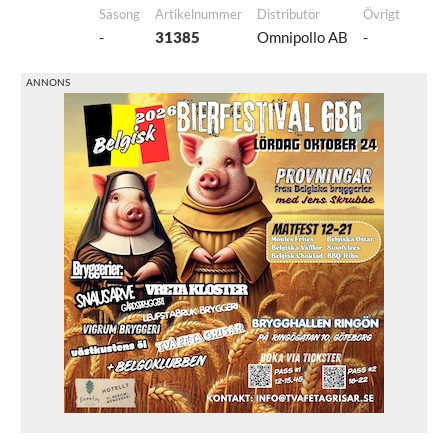
Säsong
Artikelnummer
Distributör
Övrigt
-
31385
Omnipollo AB
-