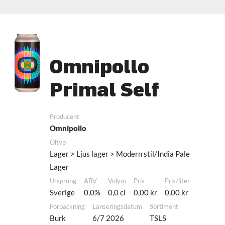
Omnipollo
Primal Self
Producent
Omnipollo
Öltyp
Lager > Ljus lager > Modern stil/India Pale
Lager
Ursprung
ABV
Volym
Pris
Pris/liter
Sverige
0,0%
0,0 cl
0,00 kr
0,00 kr
Förpackning
Lanseringsdatum
Sortiment
Burk
6/7 2026
TSLS