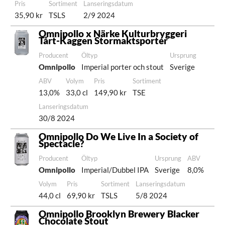
Pris
Sortiment
Lanseringsdatum
35,90 kr
TSLS
2/9 2024
Omnipollo x Närke Kulturbryggeri
Tårt-Kaggen Stormaktsporter
Producent
Öltyp
Ursprung
Omnipollo
Imperial porter och stout
Sverige
ABV
Volym
Pris
Sortiment
13,0%
33,0 cl
149,90 kr
TSE
Lanseringsdatum
30/8 2024
Omnipollo Do We Live In a Society of
Spectacle?
Producent
Öltyp
Ursprung
ABV
Omnipollo
Imperial/Dubbel IPA
Sverige
8,0%
Volym
Pris
Sortiment
Lanseringsdatum
44,0 cl
69,90 kr
TSLS
5/8 2024
Omnipollo Brooklyn Brewery Blacker
Chocolate Stout