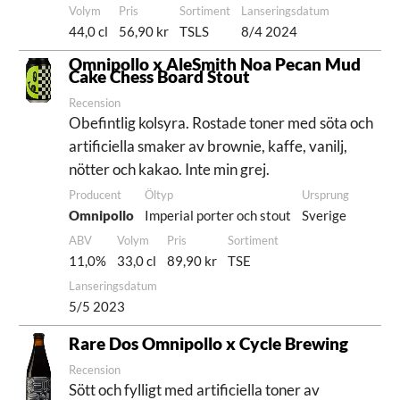
Volym
Pris
Sortiment
Lanseringsdatum
44,0 cl
56,90 kr
TSLS
8/4 2024
Omnipollo x AleSmith Noa Pecan Mud
Cake Chess Board Stout
Recension
Obefintlig kolsyra. Rostade toner med söta och
artificiella smaker av brownie, kaffe, vanilj,
nötter och kakao. Inte min grej.
Producent
Öltyp
Ursprung
Omnipollo
Imperial porter och stout
Sverige
ABV
Volym
Pris
Sortiment
11,0%
33,0 cl
89,90 kr
TSE
Lanseringsdatum
5/5 2023
Rare Dos Omnipollo x Cycle Brewing
Recension
Sött och fylligt med artificiella toner av