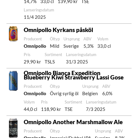
14,7%
33,0 cl
139,90 kr
TSE
Lanseringsdatum
11/4 2025
Omnipollo Kyrkans påsköl
Producent
Öltyp
Ursprung
ABV
Volym
Omnipollo
Mild
Sverige
5,3%
33,0 cl
Pris
Sortiment
Lanseringsdatum
29,90 kr
TSLS
31/3 2025
Omnipollo Bianca Expedition
Blueberry Kiwi Strawberry Lassi Gose
Producent
Öltyp
Ursprung
ABV
Omnipollo
Övrig syrlig öl
Belgien
6,0%
Volym
Pris
Sortiment
Lanseringsdatum
44,0 cl
118,90 kr
TSE
7/3 2025
Omnipollo Another Marshmallow Ale
Producent
Öltyp
Ursprung
ABV