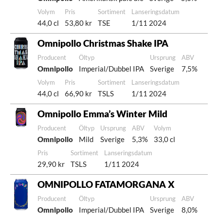
Volym
Pris
Sortiment
Lanseringsdatum
44,0 cl
53,80 kr
TSE
1/11 2024
Omnipollo Christmas Shake IPA
Producent
Öltyp
Ursprung
ABV
Omnipollo
Imperial/Dubbel IPA
Sverige
7,5%
Volym
Pris
Sortiment
Lanseringsdatum
44,0 cl
66,90 kr
TSLS
1/11 2024
Omnipollo Emma’s Winter Mild
Producent
Öltyp
Ursprung
ABV
Volym
Omnipollo
Mild
Sverige
5,3%
33,0 cl
Pris
Sortiment
Lanseringsdatum
29,90 kr
TSLS
1/11 2024
OMNIPOLLO FATAMORGANA X
Producent
Öltyp
Ursprung
ABV
Omnipollo
Imperial/Dubbel IPA
Sverige
8,0%