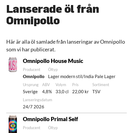
Lanserade öl från
Omnipollo
Här är alla öl samlade från lanseringar av Omnipollo
som vi har publicerat.
Omnipollo House Music
Producent
Öltyp
Omnipollo
Lager modern stil/India Pale Lager
Ursprung
ABV
Volym
Pris
Sortiment
Sverige
4,8%
33,0 cl
22,00 kr
TSV
Lanseringsdatum
24/7 2026
Omnipollo Primal Self
Producent
Öltyp