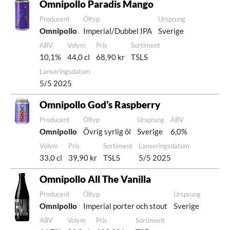
Omnipollo Paradis Mango
Producent
Öltyp
Ursprung
Omnipollo
Imperial/Dubbel IPA
Sverige
ABV
Volym
Pris
Sortiment
10,1%
44,0 cl
68,90 kr
TSLS
Lanseringsdatum
5/5 2025
Omnipollo God’s Raspberry
Producent
Öltyp
Ursprung
ABV
Omnipollo
Övrig syrlig öl
Sverige
6,0%
Volym
Pris
Sortiment
Lanseringsdatum
33,0 cl
39,90 kr
TSLS
5/5 2025
Omnipollo All The Vanilla
Producent
Öltyp
Ursprung
Omnipollo
Imperial porter och stout
Sverige
ABV
Volym
Pris
Sortiment