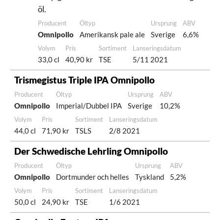
öl.
Producent
Öltyp
Ursprung
ABV
Omnipollo
Amerikansk pale ale
Sverige
6,6%
Volym
Pris
Sortiment
Lanseringsdatum
33,0 cl
40,90 kr
TSE
5/11 2021
Trismegistus Triple IPA Omnipollo
Producent
Öltyp
Ursprung
ABV
Omnipollo
Imperial/Dubbel IPA
Sverige
10,2%
Volym
Pris
Sortiment
Lanseringsdatum
44,0 cl
71,90 kr
TSLS
2/8 2021
Der Schwedische Lehrling Omnipollo
Producent
Öltyp
Ursprung
ABV
Omnipollo
Dortmunder och helles
Tyskland
5,2%
Volym
Pris
Sortiment
Lanseringsdatum
50,0 cl
24,90 kr
TSE
1/6 2021