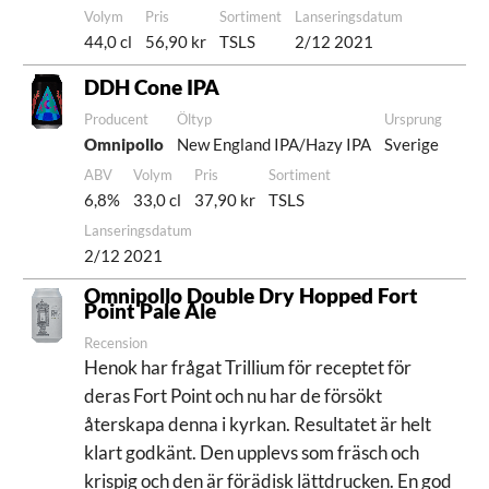
Volym
Pris
Sortiment
Lanseringsdatum
44,0 cl
56,90 kr
TSLS
2/12 2021
DDH Cone IPA
Producent
Öltyp
Ursprung
Omnipollo
New England IPA/Hazy IPA
Sverige
ABV
Volym
Pris
Sortiment
6,8%
33,0 cl
37,90 kr
TSLS
Lanseringsdatum
2/12 2021
Omnipollo Double Dry Hopped Fort
Point Pale Ale
Recension
Henok har frågat Trillium för receptet för
deras Fort Point och nu har de försökt
återskapa denna i kyrkan. Resultatet är helt
klart godkänt. Den upplevs som fräsch och
krispig och den är förädisk lättdrucken. En god