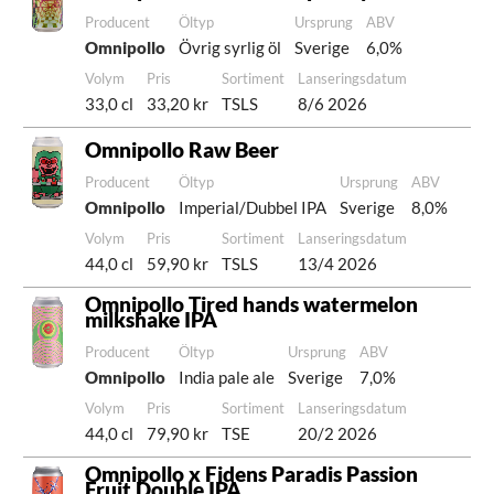
Producent
Öltyp
Ursprung
ABV
Omnipollo
Övrig syrlig öl
Sverige
6,0%
Volym
Pris
Sortiment
Lanseringsdatum
33,0 cl
33,20 kr
TSLS
8/6 2026
Omnipollo Raw Beer
Producent
Öltyp
Ursprung
ABV
Omnipollo
Imperial/Dubbel IPA
Sverige
8,0%
Volym
Pris
Sortiment
Lanseringsdatum
44,0 cl
59,90 kr
TSLS
13/4 2026
Omnipollo Tired hands watermelon
milkshake IPA
Producent
Öltyp
Ursprung
ABV
Omnipollo
India pale ale
Sverige
7,0%
Volym
Pris
Sortiment
Lanseringsdatum
44,0 cl
79,90 kr
TSE
20/2 2026
Omnipollo x Fidens Paradis Passion
Fruit Double IPA