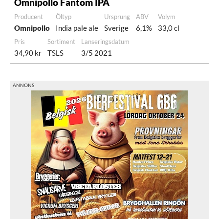
Omnipollo Fantom IPA
Producent
Öltyp
Ursprung
ABV
Volym
Omnipollo
India pale ale
Sverige
6,1%
33,0 cl
Pris
Sortiment
Lanseringsdatum
34,90 kr
TSLS
3/5 2021