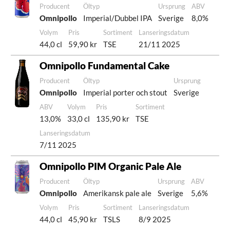
Producent
Öltyp
Ursprung
ABV
Omnipollo
Imperial/Dubbel IPA
Sverige
8,0%
Volym
Pris
Sortiment
Lanseringsdatum
44,0 cl
59,90 kr
TSE
21/11 2025
Omnipollo Fundamental Cake
Producent
Öltyp
Ursprung
Omnipollo
Imperial porter och stout
Sverige
ABV
Volym
Pris
Sortiment
13,0%
33,0 cl
135,90 kr
TSE
Lanseringsdatum
7/11 2025
Omnipollo PIM Organic Pale Ale
Producent
Öltyp
Ursprung
ABV
Omnipollo
Amerikansk pale ale
Sverige
5,6%
Volym
Pris
Sortiment
Lanseringsdatum
44,0 cl
45,90 kr
TSLS
8/9 2025