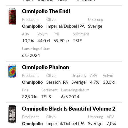
Omnipollo The End!
Producent
Öltyp
Ursprung
Omnipollo
Imperial/Dubbel IPA
Sverige
ABV
Volym
Pris
Sortiment
10,2%
44,0 cl
69,90 kr
TSLS
Lanseringsdatum
6/5 2024
Omnipollo Phainon
Producent
Öltyp
Ursprung
ABV
Volym
Omnipollo
Session IPA
Sverige
4,7%
33,0 cl
Pris
Sortiment
Lanseringsdatum
32,90 kr
TSLS
6/5 2024
Omnipollo Black Is Beautiful Volume 2
Producent
Öltyp
Ursprung
ABV
Omnipollo
Imperial/Dubbel IPA
Sverige
7,0%