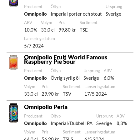
Producent
Öltyp
Ursprung
Omnipollo
Imperial porter och stout
Sverige
ABV
Volym
Pris
Sortiment
10,0%
33,0 cl
99,80 kr
TSE
Lanseringsdatum
5/7 2024
Omnipollo Fruit World Famous
Raspberry Pie Sour
Producent
Öltyp
Ursprung
ABV
Omnipollo
Övrig syrlig öl
Sverige
6,0%
Volym
Pris
Sortiment
Lanseringsdatum
33,0 cl
29,90 kr
TSV
17/5 2024
Omnipollo Perla
Producent
Öltyp
Ursprung
ABV
Omnipollo
Imperial/Dubbel IPA
Sverige
8,3%
Volym
Pris
Sortiment
Lanseringsdatum
44,0 cl
56,90 kr
TSLS
6/5 2024