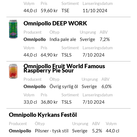
Volym
Pris
Sortiment
Lanseringsdatum
44,0 cl
59,60 kr
TSE
11/10 2024
Omnipollo DEEP WORK
Producent
Öltyp
Ursprung
ABV
Omnipollo
India pale ale
Sverige
7,2%
Volym
Pris
Sortiment
Lanseringsdatum
44,0 cl
64,90 kr
TSLS
7/10 2024
Omnipollo Fruit World Famous
Raspberry Pie Sour
Producent
Öltyp
Ursprung
ABV
Omnipollo
Övrig syrlig öl
Sverige
6,0%
Volym
Pris
Sortiment
Lanseringsdatum
33,0 cl
36,80 kr
TSLS
7/10 2024
Omnipollo Kyrkans Festöl
Producent
Öltyp
Ursprung
ABV
Volym
Omnipollo
Pilsner - tysk stil
Sverige
5,2%
44,0 cl