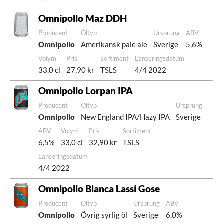
Omnipollo Maz DDH
Producent
Öltyp
Ursprung
ABV
Omnipollo
Amerikansk pale ale
Sverige
5,6%
Volym
Pris
Sortiment
Lanseringsdatum
33,0 cl
27,90 kr
TSLS
4/4 2022
Omnipollo Lorpan IPA
Producent
Öltyp
Ursprung
Omnipollo
New England IPA/Hazy IPA
Sverige
ABV
Volym
Pris
Sortiment
6,5%
33,0 cl
32,90 kr
TSLS
Lanseringsdatum
4/4 2022
Omnipollo Bianca Lassi Gose
Producent
Öltyp
Ursprung
ABV
Omnipollo
Övrig syrlig öl
Sverige
6,0%