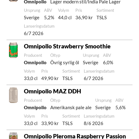
Omnipollo
Lager modern stil/India Pale Lager
Ursprung
ABV
Volym
Pris
Sortiment
Sverige
5,2%
44,0 cl
36,90 kr
TSLS
Lanseringsdatum
6/7 2026
Omnipollo Strawberry Smoothie
Producent
Öltyp
Ursprung
ABV
Omnipollo
Övrig syrlig öl
Sverige
6,0%
Volym
Pris
Sortiment
Lanseringsdatum
33,0 cl
49,90 kr
TSLS
6/7 2026
Omnipollo MAZ DDH
Producent
Öltyp
Ursprung
ABV
Omnipollo
Amerikansk pale ale
Sverige
5,6%
Volym
Pris
Sortiment
Lanseringsdatum
33,0 cl
33,90 kr
TSLS
8/6 2026
Omnipollo Pleroma Raspberry Passion