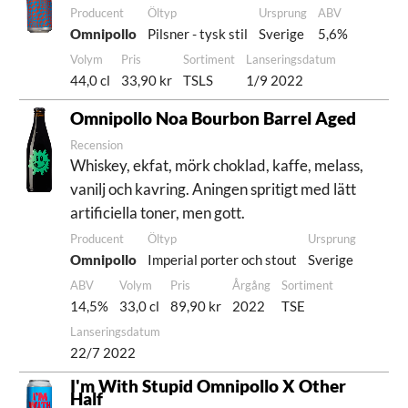
Producent
Öltyp
Ursprung
ABV
Omnipollo
Pilsner - tysk stil
Sverige
5,6%
Volym
Pris
Sortiment
Lanseringsdatum
44,0 cl
33,90 kr
TSLS
1/9 2022
Omnipollo Noa Bourbon Barrel Aged
Recension
Whiskey, ekfat, mörk choklad, kaffe, melass,
vanilj och kavring. Aningen spritigt med lätt
artificiella toner, men gott.
Producent
Öltyp
Ursprung
Omnipollo
Imperial porter och stout
Sverige
ABV
Volym
Pris
Årgång
Sortiment
14,5%
33,0 cl
89,90 kr
2022
TSE
Lanseringsdatum
22/7 2022
I'm With Stupid Omnipollo X Other
Half