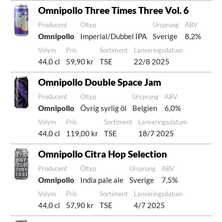
Omnipollo Three Times Three Vol. 6
Producent
Öltyp
Ursprung
ABV
Omnipollo
Imperial/Dubbel IPA
Sverige
8,2%
Volym
Pris
Sortiment
Lanseringsdatum
44,0 cl
59,90 kr
TSE
22/8 2025
Omnipollo Double Space Jam
Producent
Öltyp
Ursprung
ABV
Omnipollo
Övrig syrlig öl
Belgien
6,0%
Volym
Pris
Sortiment
Lanseringsdatum
44,0 cl
119,00 kr
TSE
18/7 2025
Omnipollo Citra Hop Selection
Producent
Öltyp
Ursprung
ABV
Omnipollo
India pale ale
Sverige
7,5%
Volym
Pris
Sortiment
Lanseringsdatum
44,0 cl
57,90 kr
TSE
4/7 2025