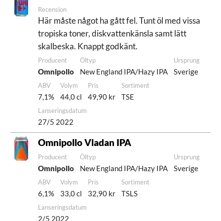
Recension
Här måste något ha gått fel. Tunt öl med vissa
tropiska toner, diskvattenkänsla samt lätt
skalbeska. Knappt godkänt.
Producent
Öltyp
Ursprung
Omnipollo
New England IPA/Hazy IPA
Sverige
ABV
Volym
Pris
Sortiment
7,1%
44,0 cl
49,90 kr
TSE
Lanseringsdatum
27/5 2022
Omnipollo Vladan IPA
Producent
Öltyp
Ursprung
Omnipollo
New England IPA/Hazy IPA
Sverige
ABV
Volym
Pris
Sortiment
6,1%
33,0 cl
32,90 kr
TSLS
Lanseringsdatum
2/5 2022