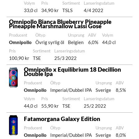
Volym
Pris
Sortiment
Lanseringsdatum
33,0 cl
34,90 kr
TSLS
4/4 2022
Omnipollo Bianca Blueberry Pineapple
Pineapple Marshmallow Lassi Gose
Producent
Öltyp
Ursprung
ABV
Volym
Omnipollo
Övrig syrlig öl
Belgien
6,0%
44,0 cl
Pris
Sortiment
Lanseringsdatum
100,90 kr
TSE
25/3 2022
Omnipollo x Equilibrium 18 Decillion
Double Ipa
Producent
Öltyp
Ursprung
ABV
Omnipollo
Imperial/Dubbel IPA
Sverige
8,5%
Volym
Pris
Sortiment
Lanseringsdatum
44,0 cl
55,90 kr
TSE
25/2 2022
Fatamorgana Galaxy Edition
Producent
Öltyp
Ursprung
ABV
Omnipollo
Imperial/Dubbel IPA
Sverige
8,0%