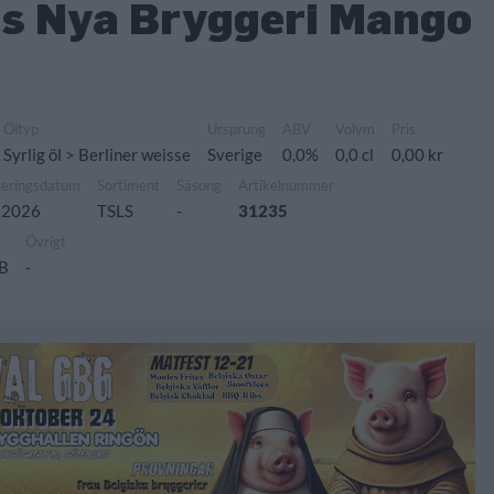
s Nya Bryggeri Mango
Öltyp
Ursprung
ABV
Volym
Pris
Syrlig öl > Berliner weisse
Sverige
0,0%
0,0 cl
0,00 kr
seringsdatum
Sortiment
Säsong
Artikelnummer
 2026
TSLS
-
31235
Övrigt
AB
-