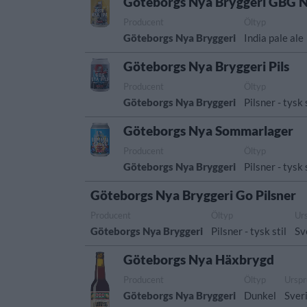
Göteborgs Nya Bryggeri GBG N
Producent
Öltyp
Göteborgs Nya Bryggeri
India pale ale
Göteborgs Nya Bryggeri Pils
Producent
Öltyp
Göteborgs Nya Bryggeri
Pilsner - tysk 
Göteborgs Nya Sommarlager
Producent
Öltyp
Göteborgs Nya Bryggeri
Pilsner - tysk 
Göteborgs Nya Bryggeri Go Pilsner
Producent
Öltyp
Ur
Göteborgs Nya Bryggeri
Pilsner - tysk stil
Sv
Göteborgs Nya Häxbrygd
Producent
Öltyp
Ursp
Göteborgs Nya Bryggeri
Dunkel
Sver