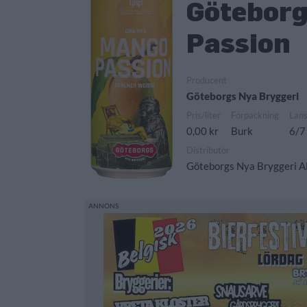
Göteborg
Passion
Producent
Göteborgs Nya Bryggeri
Pris/liter
Förpackning
Lan
0,00 kr
Burk
6/7
Distributör
Göteborgs Nya Bryggeri 