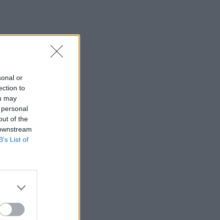
sonal or
ection to
ou may
 personal
out of the
 downstream
B’s List of