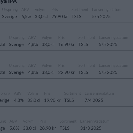
ya IPA
Ursprung
ABV
Volym
Pris
Sortiment
Lanseringsdatum
Sverige
6,5%
33,0 cl
29,90 kr
TSLS
5/5 2025
Ursprung
ABV
Volym
Pris
Sortiment
Lanseringsdatum
stil
Sverige
4,8%
33,0 cl
16,90 kr
TSLS
5/5 2025
Ursprung
ABV
Volym
Pris
Sortiment
Lanseringsdatum
stil
Sverige
4,8%
33,0 cl
22,90 kr
TSLS
5/5 2025
sprung
ABV
Volym
Pris
Sortiment
Lanseringsdatum
erige
4,8%
33,0 cl
19,90 kr
TSLS
7/4 2025
rung
ABV
Volym
Pris
Sortiment
Lanseringsdatum
ige
5,8%
33,0 cl
28,90 kr
TSLS
31/3 2025