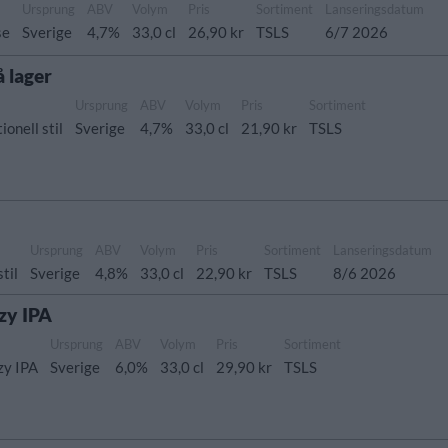
Ursprung
ABV
Volym
Pris
Sortiment
Lanseringsdatum
se
Sverige
4,7%
33,0 cl
26,90 kr
TSLS
6/7 2026
 lager
Ursprung
ABV
Volym
Pris
Sortiment
ionell stil
Sverige
4,7%
33,0 cl
21,90 kr
TSLS
Ursprung
ABV
Volym
Pris
Sortiment
Lanseringsdatum
stil
Sverige
4,8%
33,0 cl
22,90 kr
TSLS
8/6 2026
zy IPA
Ursprung
ABV
Volym
Pris
Sortiment
zy IPA
Sverige
6,0%
33,0 cl
29,90 kr
TSLS