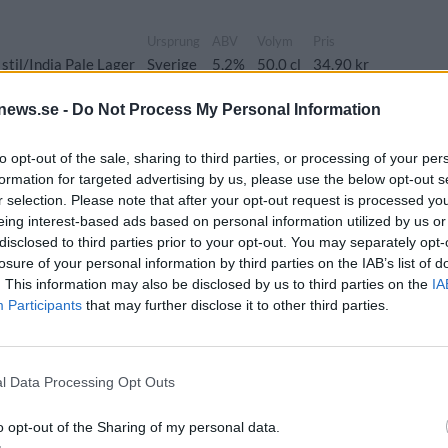
Ursprung
ABV
Volym
Pris
stil/India Pale Lager
Sverige
5,2%
50,0 cl
34,90 kr
news.se -
Do Not Process My Personal Information
jus
to opt-out of the sale, sharing to third parties, or processing of your per
formation for targeted advertising by us, please use the below opt-out s
Ursprung
ABV
Volym
Pris
Sortiment
r selection. Please note that after your opt-out request is processed y
ionell stil
Sverige
4,7%
33,0 cl
16,90 kr
TSLS
eing interest-based ads based on personal information utilized by us or
disclosed to third parties prior to your opt-out. You may separately opt-
losure of your personal information by third parties on the IAB’s list of
. This information may also be disclosed by us to third parties on the
IA
Participants
that may further disclose it to other third parties.
Ursprung
ABV
Volym
Pris
Sortiment
le och bitter
Sverige
4,5%
50,0 cl
32,90 kr
TSV
l Data Processing Opt Outs
o opt-out of the Sharing of my personal data.