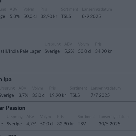
l
rung
ABV
Volym
Pris
Sortiment
Lanseringsdatum
ige
5,8%
50,0 cl
32,90 kr
TSLS
8/9 2025
Ursprung
ABV
Volym
Pris
stil/India Pale Lager
Sverige
5,2%
50,0 cl
34,90 kr
n Ipa
Ursprung
ABV
Volym
Pris
Sortiment
Lanseringsdatum
Sverige
3,7%
33,0 cl
19,90 kr
TSLS
7/7 2025
r Passion
Ursprung
ABV
Volym
Pris
Sortiment
Lanseringsdatum
se
Sverige
4,7%
50,0 cl
32,90 kr
TSV
30/5 2025