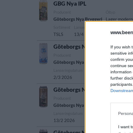
GBG Nya IPL
Producent
Öltyp
Göteborgs Nya Bryggeri
Lager modern 
Sortiment
Lanseringsdatum
www.beer
TSLS
13/4 2026
Göteborgs Nya Bryggeri GBG L
If you wish 
sensitive in
Producent
Öltyp
confirm you
Göteborgs Nya Bryggeri
Lager internat
continue se
Lanseringsdatum
information 
2/3 2026
further disc
participants
Göteborgs Nya Bryggeri Bitter
Downstream 
Producent
Öltyp
Göteborgs Nya Bryggeri
Engelsk pale a
Lanseringsdatum
Persona
13/2 2026
I want t
Göteborgs Nya Imperial Stout