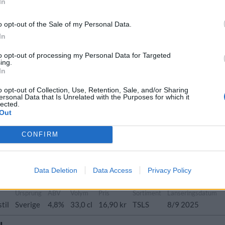
In
Ursprung
ABV
Volym
Pris
Sortiment
o opt-out of the Sale of my Personal Data.
er och stout
Sverige
9,0%
33,0 cl
39,90 kr
TSLS
In
to opt-out of processing my Personal Data for Targeted
ing.
In
rung
ABV
Volym
Pris
Sortiment
Lanseringsdatum
o opt-out of Collection, Use, Retention, Sale, and/or Sharing
ersonal Data that Is Unrelated with the Purposes for which it
ige
5,8%
50,0 cl
34,90 kr
TSLS
3/11 2025
lected.
Out
Passion
CONFIRM
Ursprung
ABV
Volym
Pris
Sortiment
Lanseringsdatum
se
Sverige
4,7%
50,0 cl
29,80 kr
TSLS
3/11 2025
Data Deletion
Data Access
Privacy Policy
ogpilsner
Ursprung
ABV
Volym
Pris
Sortiment
Lanseringsdatum
stil
Sverige
4,8%
33,0 cl
16,90 kr
TSLS
8/9 2025