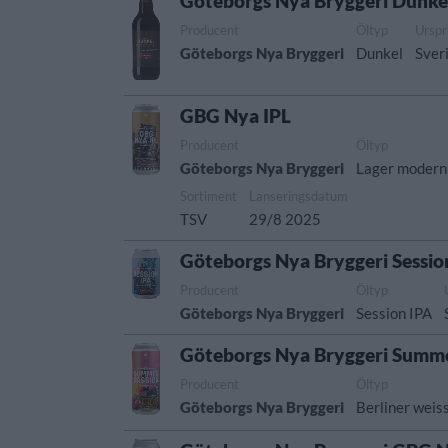
Göteborgs Nya Bryggeri Dunke
Producent
Öltyp
Ursp
Göteborgs Nya Bryggeri
Dunkel
Sver
GBG Nya IPL
Producent
Öltyp
Göteborgs Nya Bryggeri
Lager modern 
Sortiment
Lanseringsdatum
TSV
29/8 2025
Göteborgs Nya Bryggeri Sessio
Producent
Öltyp
Göteborgs Nya Bryggeri
Session IPA
Göteborgs Nya Bryggeri Summe
Producent
Öltyp
Göteborgs Nya Bryggeri
Berliner weis