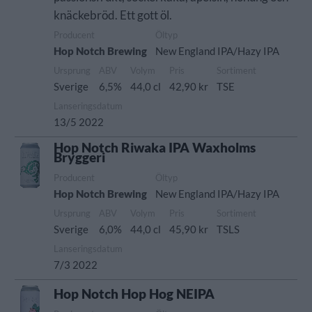
knäckebröd. Ett gott öl.
Producent
Öltyp
Hop Notch Brewing
New England IPA/Hazy IPA
Ursprung
ABV
Volym
Pris
Sortiment
Sverige
6,5%
44,0 cl
42,90 kr
TSE
Lanseringsdatum
13/5 2022
Hop Notch Riwaka IPA Waxholms
Bryggeri
Producent
Öltyp
Hop Notch Brewing
New England IPA/Hazy IPA
Ursprung
ABV
Volym
Pris
Sortiment
Sverige
6,0%
44,0 cl
45,90 kr
TSLS
Lanseringsdatum
7/3 2022
Hop Notch Hop Hog NEIPA