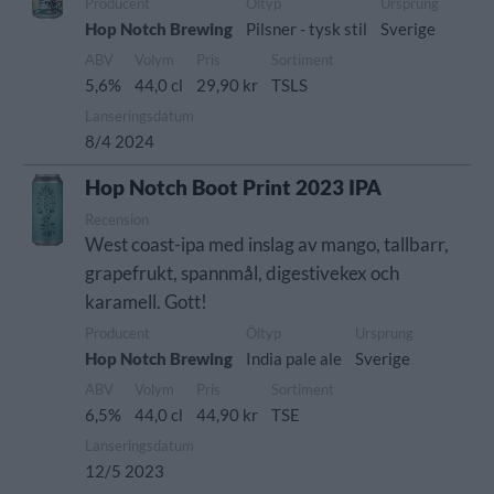
Producent
Öltyp
Ursprung
Hop Notch Brewing
Pilsner - tysk stil
Sverige
ABV
Volym
Pris
Sortiment
5,6%
44,0 cl
29,90 kr
TSLS
Lanseringsdatum
8/4 2024
Hop Notch Boot Print 2023 IPA
Recension
West coast-ipa med inslag av mango, tallbarr,
grapefrukt, spannmål, digestivekex och
karamell. Gott!
Producent
Öltyp
Ursprung
Hop Notch Brewing
India pale ale
Sverige
ABV
Volym
Pris
Sortiment
6,5%
44,0 cl
44,90 kr
TSE
Lanseringsdatum
12/5 2023