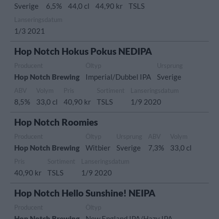
Sverige
6,5%
44,0 cl
44,90 kr
TSLS
Lanseringsdatum
1/3 2021
Hop Notch Hokus Pokus NEDIPA
Producent
Öltyp
Ursprung
Hop Notch Brewing
Imperial/Dubbel IPA
Sverige
ABV
Volym
Pris
Sortiment
Lanseringsdatum
8,5%
33,0 cl
40,90 kr
TSLS
1/9 2020
Hop Notch Roomies
Producent
Öltyp
Ursprung
ABV
Volym
Hop Notch Brewing
Witbier
Sverige
7,3%
33,0 cl
Pris
Sortiment
Lanseringsdatum
40,90 kr
TSLS
1/9 2020
Hop Notch Hello Sunshine! NEIPA
Producent
Öltyp
Hop Notch Brewing
New England IPA/Hazy IPA