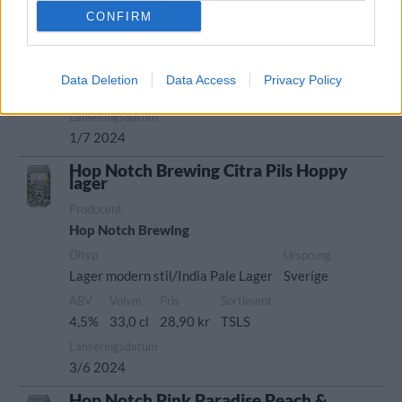
CONFIRM
Producent
Öltyp
Hop Notch Brewing
New England IPA/Hazy IPA
Ursprung
ABV
Volym
Pris
Sortiment
Data Deletion
Data Access
Privacy Policy
Sverige
4,8%
33,0 cl
29,90 kr
TSLS
Lanseringsdatum
1/7 2024
Hop Notch Brewing Citra Pils Hoppy
lager
Producent
Hop Notch Brewing
Öltyp
Ursprung
Lager modern stil/India Pale Lager
Sverige
ABV
Volym
Pris
Sortiment
4,5%
33,0 cl
28,90 kr
TSLS
Lanseringsdatum
3/6 2024
Hop Notch Pink Paradise Peach &