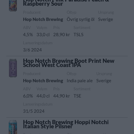
Raspberry Sour
Producent
Öltyp
Ursprung
Hop Notch Brewing
Övrig syrlig öl
Sverige
ABV
Volym
Pris
Sortiment
4,5%
33,0 cl
28,90 kr
TSLS
Lanseringsdatum
3/6 2024
Hop Notch Brewing Boot Print New
School West Coast IPA
Producent
Öltyp
Ursprung
Hop Notch Brewing
India pale ale
Sverige
ABV
Volym
Pris
Sortiment
6,0%
44,0 cl
44,90 kr
TSE
Lanseringsdatum
31/5 2024
Hop Notch Brewing Hoppi Notchi
Italian Style Pilsner