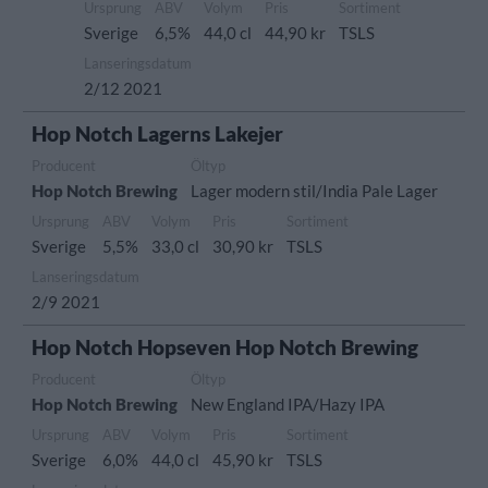
Ursprung
ABV
Volym
Pris
Sortiment
Sverige
6,5%
44,0 cl
44,90 kr
TSLS
Lanseringsdatum
2/12 2021
Hop Notch Lagerns Lakejer
Producent
Öltyp
Hop Notch Brewing
Lager modern stil/India Pale Lager
Ursprung
ABV
Volym
Pris
Sortiment
Sverige
5,5%
33,0 cl
30,90 kr
TSLS
Lanseringsdatum
2/9 2021
Hop Notch Hopseven Hop Notch Brewing
Producent
Öltyp
Hop Notch Brewing
New England IPA/Hazy IPA
Ursprung
ABV
Volym
Pris
Sortiment
Sverige
6,0%
44,0 cl
45,90 kr
TSLS