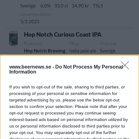
Sverige
6,0%
33,0 cl
34,90 kr
TSLS
Lanseringsdatum
3/3 2025
Hop Notch Curious Coast IPA
Producent
Öltyp
Ursprung
Hop Notch Brewing
India pale ale
Sverige
ABV
Volym
Pris
Sortiment
6,0%
33,0 cl
34,90 kr
TSLS
www.beernews.se -
Do Not Process My Personal
Information
Lanseringsdatum
13/1 2025
If you wish to opt-out of the sale, sharing to third parties, or
processing of your personal or sensitive information for
Hop Notch Santa’s Secret Sauce
targeted advertising by us, please use the below opt-out
Producent
Öltyp
section to confirm your selection. Please note that after your
Hop Notch Brewing
Imperial porter och stout
opt-out request is processed you may continue seeing
interest-based ads based on personal information utilized by
Ursprung
ABV
Volym
Pris
Sortiment
us or personal information disclosed to third parties prior to
Sverige
11,0%
33,0 cl
59,50 kr
TSLS
your opt-out. You may separately opt-out of the further
Lanseringsdatum