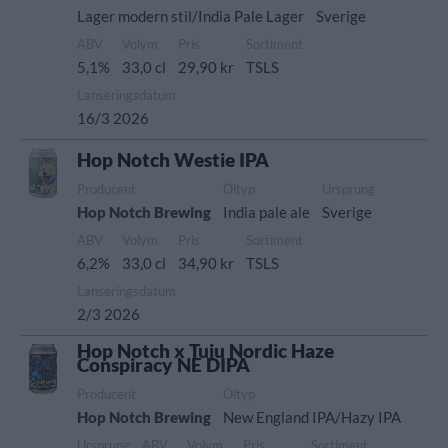
Lager modern stil/India Pale Lager
Sverige
ABV
Volym
Pris
Sortiment
5,1%
33,0 cl
29,90 kr
TSLS
Lanseringsdatum
16/3 2026
Hop Notch Westie IPA
Producent
Öltyp
Ursprung
Hop Notch Brewing
India pale ale
Sverige
ABV
Volym
Pris
Sortiment
6,2%
33,0 cl
34,90 kr
TSLS
Lanseringsdatum
2/3 2026
Hop Notch x Tuju Nordic Haze
Conspiracy NE DIPA
Producent
Öltyp
Hop Notch Brewing
New England IPA/Hazy IPA
Ursprung
ABV
Volym
Pris
Sortiment