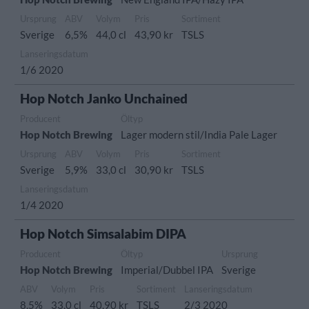
Ursprung
ABV
Volym
Pris
Sortiment
Sverige
6,5%
44,0 cl
43,90 kr
TSLS
Lanseringsdatum
1/6 2020
Hop Notch Janko Unchained
Producent
Öltyp
Hop Notch Brewing
Lager modern stil/India Pale Lager
Ursprung
ABV
Volym
Pris
Sortiment
Sverige
5,9%
33,0 cl
30,90 kr
TSLS
Lanseringsdatum
1/4 2020
Hop Notch Simsalabim DIPA
Producent
Öltyp
Ursprung
Hop Notch Brewing
Imperial/Dubbel IPA
Sverige
ABV
Volym
Pris
Sortiment
Lanseringsdatum
8,5%
33,0 cl
40,90 kr
TSLS
2/3 2020