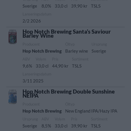
Sverige
8,0%
33,0 cl
39,90 kr
TSLS
Lanseringsdatum
2/2 2026
Hop Notch Brewing Santa’s Saviour
Barley Wine
Producent
Öltyp
Ursprung
Hop Notch Brewing
Barley wine
Sverige
ABV
Volym
Pris
Sortiment
9,6%
33,0 cl
44,90 kr
TSLS
Lanseringsdatum
3/11 2025
Hop Notch Brewing Double Sunshine
NEIPA
Producent
Öltyp
Hop Notch Brewing
New England IPA/Hazy IPA
Ursprung
ABV
Volym
Pris
Sortiment
Sverige
8,5%
33,0 cl
39,90 kr
TSLS