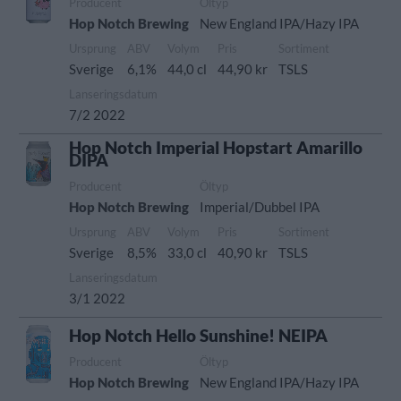
Producent
Öltyp
Hop Notch Brewing
New England IPA/Hazy IPA
Ursprung
ABV
Volym
Pris
Sortiment
Sverige
6,1%
44,0 cl
44,90 kr
TSLS
Lanseringsdatum
7/2 2022
Hop Notch Imperial Hopstart Amarillo
DIPA
Producent
Öltyp
Hop Notch Brewing
Imperial/Dubbel IPA
Ursprung
ABV
Volym
Pris
Sortiment
Sverige
8,5%
33,0 cl
40,90 kr
TSLS
Lanseringsdatum
3/1 2022
Hop Notch Hello Sunshine! NEIPA
Producent
Öltyp
Hop Notch Brewing
New England IPA/Hazy IPA