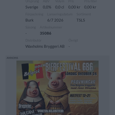
Ursprung
ABV
Volym
Pris
Pris/liter
Sverige
0,0%
0,0 cl
0,00 kr
0,00 kr
Förpackning
Lanseringsdatum
Sortiment
Burk
6/7 2026
TSLS
Säsong
Artikelnummer
-
35086
Distributör
Övrigt
Waxholms Bryggeri AB
-