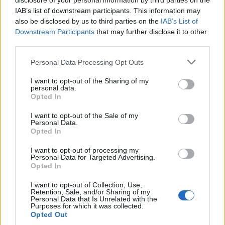
disclosure of your personal information by third parties on the
1/11 2024
IAB’s list of downstream participants. This information may
also be disclosed by us to third parties on the
IAB’s List of
Hop Notch Brewing NewZacc NEIPA
Downstream Participants
that may further disclose it to other
third parties.
Producent
Öltyp
Hop Notch Brewing
New England IPA/Hazy IPA
Personal Data Processing Opt Outs
Ursprung
ABV
Volym
Pris
Sortiment
Sverige
6,0%
33,0 cl
34,90 kr
TSLS
I want to opt-out of the Sharing of my
personal data.
Lanseringsdatum
Opted In
7/10 2024
I want to opt-out of the Sale of my
Personal Data.
Hop Notch Golden Hoppies IPA
Opted In
Producent
Öltyp
Ursprung
I want to opt-out of processing my
Hop Notch Brewing
India pale ale
Sverige
Personal Data for Targeted Advertising.
Opted In
ABV
Volym
Pris
Sortiment
5,8%
44,0 cl
39,90 kr
TSLS
I want to opt-out of Collection, Use,
Retention, Sale, and/or Sharing of my
Lanseringsdatum
Personal Data that Is Unrelated with the
5/8 2024
Purposes for which it was collected.
Opted Out
Hop Notch Hoppy Otter