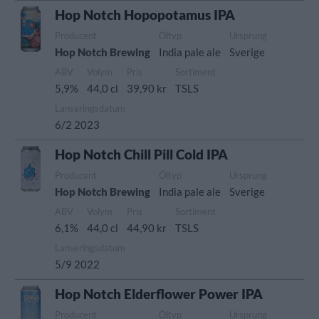
Hop Notch Hopopotamus IPA
Producent
Öltyp
Ursprung
Hop Notch Brewing
India pale ale
Sverige
ABV
Volym
Pris
Sortiment
5,9%
44,0 cl
39,90 kr
TSLS
Lanseringsdatum
6/2 2023
Hop Notch Chill Pill Cold IPA
Producent
Öltyp
Ursprung
Hop Notch Brewing
India pale ale
Sverige
ABV
Volym
Pris
Sortiment
6,1%
44,0 cl
44,90 kr
TSLS
Lanseringsdatum
5/9 2022
Hop Notch Elderflower Power IPA
Producent
Öltyp
Ursprung