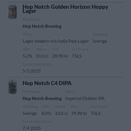
Hop Notch Golden Horizon Hoppy
Lager
Producent
Hop Notch Brewing
Öltyp
Ursprung
Lager modern stil/India Pale Lager
Sverige
ABV
Volym
Pris
Sortiment
5,2%
33,0 cl
28,90 kr
TSLS
Lanseringsdatum
5/5 2025
Hop Notch C4 DIPA
Producent
Öltyp
Hop Notch Brewing
Imperial/Dubbel IPA
Ursprung
ABV
Volym
Pris
Sortiment
Sverige
8,0%
33,0 cl
39,90 kr
TSLS
Lanseringsdatum
7/4 2025