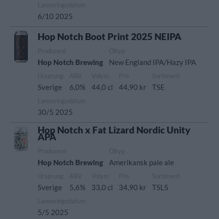
Lanseringsdatum
6/10 2025
Hop Notch Boot Print 2025 NEIPA
Producent
Öltyp
Hop Notch Brewing
New England IPA/Hazy IPA
Ursprung
ABV
Volym
Pris
Sortiment
Sverige
6,0%
44,0 cl
44,90 kr
TSE
Lanseringsdatum
30/5 2025
Hop Notch x Fat Lizard Nordic Unity
APA
Producent
Öltyp
Hop Notch Brewing
Amerikansk pale ale
Ursprung
ABV
Volym
Pris
Sortiment
Sverige
5,6%
33,0 cl
34,90 kr
TSLS
Lanseringsdatum
5/5 2025