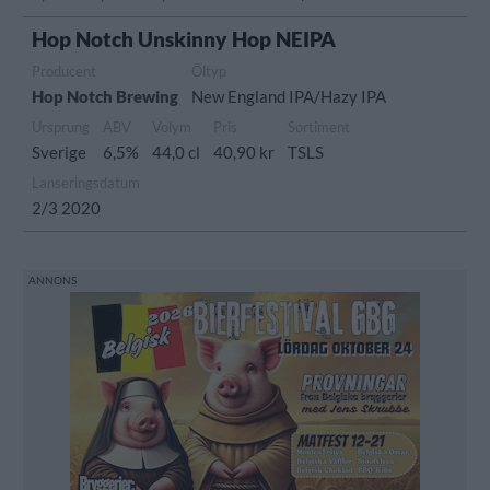
Hop Notch Unskinny Hop NEIPA
Producent
Öltyp
Hop Notch Brewing
New England IPA/Hazy IPA
Ursprung
ABV
Volym
Pris
Sortiment
Sverige
6,5%
44,0 cl
40,90 kr
TSLS
Lanseringsdatum
2/3 2020