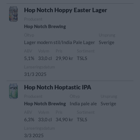
Hop Notch Hoppy Easter Lager
Producent
Hop Notch Brewing
Öltyp
Ursprung
Lager modern stil/India Pale Lager
Sverige
ABV
Volym
Pris
Sortiment
5,1%
33,0 cl
29,90 kr
TSLS
Lanseringsdatum
31/3 2025
Hop Notch Hoptastic IPA
Producent
Öltyp
Ursprung
Hop Notch Brewing
India pale ale
Sverige
ABV
Volym
Pris
Sortiment
6,3%
33,0 cl
34,90 kr
TSLS
Lanseringsdatum
3/3 2025