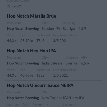
Lanseringsdatum
2/8 2021
Hop Notch Måttlig Brüe
Producent
Öltyp
Ursprung
ABV
Hop Notch Brewing
Session IPA
Sverige
4,5%
Volym
Pris
Sortiment
Lanseringsdatum
44,0 cl
35,90 kr
TSLS
3/5 2021
Hop Notch Hey Hop IPA
Producent
Öltyp
Ursprung
ABV
Hop Notch Brewing
India pale ale
Sverige
6,5%
Volym
Pris
Sortiment
Lanseringsdatum
44,0 cl
40,90 kr
TSLS
1/3 2021
Hop Notch Unicorn Sauce NEIPA
Producent
Öltyp
Hop Notch Brewing
New England IPA/Hazy IPA
Ursprung
ABV
Volym
Pris
Sortiment