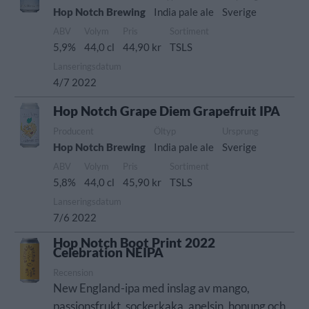
Hop Notch Brewing
India pale ale
Sverige
ABV
Volym
Pris
Sortiment
5,9%
44,0 cl
44,90 kr
TSLS
Lanseringsdatum
4/7 2022
Hop Notch Grape Diem Grapefruit IPA
Producent
Öltyp
Ursprung
Hop Notch Brewing
India pale ale
Sverige
ABV
Volym
Pris
Sortiment
5,8%
44,0 cl
45,90 kr
TSLS
Lanseringsdatum
7/6 2022
Hop Notch Boot Print 2022
Celebration NEIPA
Recension
New England-ipa med inslag av mango,
passionsfrukt, sockerkaka, apelsin, honung och