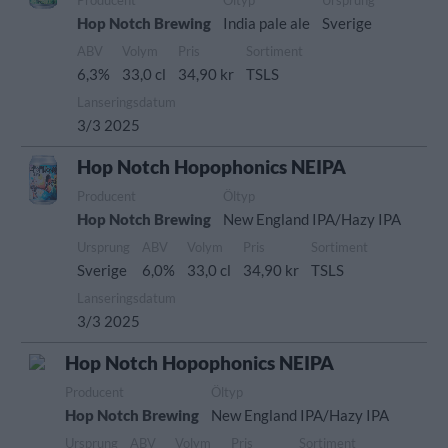
Producent
Öltyp
Ursprung
Hop Notch Brewing
India pale ale
Sverige
ABV
Volym
Pris
Sortiment
6,3%
33,0 cl
34,90 kr
TSLS
Lanseringsdatum
3/3 2025
Hop Notch Hopophonics NEIPA
Producent
Öltyp
Hop Notch Brewing
New England IPA/Hazy IPA
Ursprung
ABV
Volym
Pris
Sortiment
Sverige
6,0%
33,0 cl
34,90 kr
TSLS
Lanseringsdatum
3/3 2025
Hop Notch Hopophonics NEIPA
Producent
Öltyp
Hop Notch Brewing
New England IPA/Hazy IPA
Ursprung
ABV
Volym
Pris
Sortiment