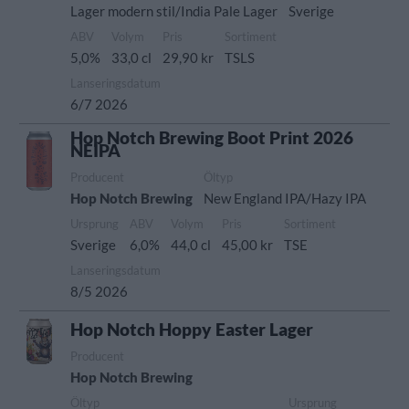
Lager modern stil/India Pale Lager
Sverige
ABV
Volym
Pris
Sortiment
5,0%
33,0 cl
29,90 kr
TSLS
Lanseringsdatum
6/7 2026
Hop Notch Brewing Boot Print 2026
NEIPA
Producent
Öltyp
Hop Notch Brewing
New England IPA/Hazy IPA
Ursprung
ABV
Volym
Pris
Sortiment
Sverige
6,0%
44,0 cl
45,00 kr
TSE
Lanseringsdatum
8/5 2026
Hop Notch Hoppy Easter Lager
Producent
Hop Notch Brewing
Öltyp
Ursprung