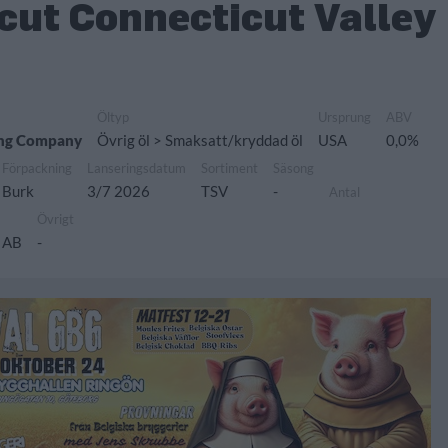
cut Connecticut Valley
Öltyp
Ursprung
ABV
ing Company
Övrig öl > Smaksatt/kryddad öl
USA
0,0%
Förpackning
Lanseringsdatum
Sortiment
Säsong
Burk
3/7 2026
TSV
-
Antal
Övrigt
 AB
-