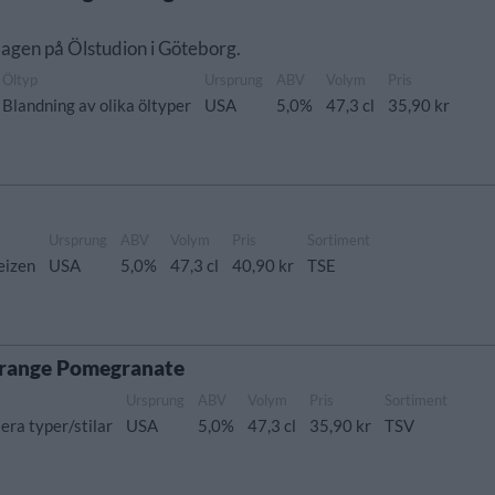
edagen på Ölstudion i Göteborg.
Öltyp
Ursprung
ABV
Volym
Pris
Blandning av olika öltyper
USA
5,0%
47,3 cl
35,90 kr
Ursprung
ABV
Volym
Pris
Sortiment
eizen
USA
5,0%
47,3 cl
40,90 kr
TSE
 Orange Pomegranate
Ursprung
ABV
Volym
Pris
Sortiment
lera typer/stilar
USA
5,0%
47,3 cl
35,90 kr
TSV