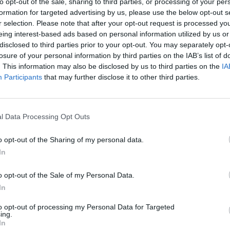
to opt-out of the sale, sharing to third parties, or processing of your per
Imperial porter och stout
USA
11,0%
35,5 cl
59,90 kr
formation for targeted advertising by us, please use the below opt-out s
r selection. Please note that after your opt-out request is processed y
eing interest-based ads based on personal information utilized by us or
disclosed to third parties prior to your opt-out. You may separately opt-
Blackberry Lemonade
losure of your personal information by third parties on the IAB’s list of
Öltyp
Ursprung
ABV
Volym
Pris
. This information may also be disclosed by us to third parties on the
IA
Participants
that may further disclose it to other third parties.
Smaksatt/kryddad öl
USA
5,0%
35,5 cl
29,90 kr
l Data Processing Opt Outs
Strawberry Lemonade
o opt-out of the Sharing of my personal data.
Öltyp
Ursprung
ABV
Volym
Pris
Smaksatt/kryddad öl
USA
5,0%
35,5 cl
24,90 kr
In
o opt-out of the Sale of my Personal Data.
In
to opt-out of processing my Personal Data for Targeted
ing.
Ursprung
ABV
Volym
Pris
Sortiment
Lanseringsdatum
In
ale
USA
5,1%
47,3 cl
37,90 kr
TSV
17/1 2025