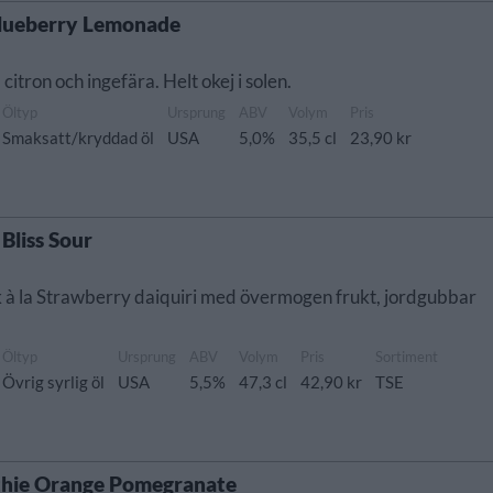
Blueberry Lemonade
itron och ingefära. Helt okej i solen.
Öltyp
Ursprung
ABV
Volym
Pris
Smaksatt/kryddad öl
USA
5,0%
35,5 cl
23,90 kr
Bliss Sour
nk à la Strawberry daiquiri med övermogen frukt, jordgubbar
Öltyp
Ursprung
ABV
Volym
Pris
Sortiment
Övrig syrlig öl
USA
5,5%
47,3 cl
42,90 kr
TSE
othie Orange Pomegranate