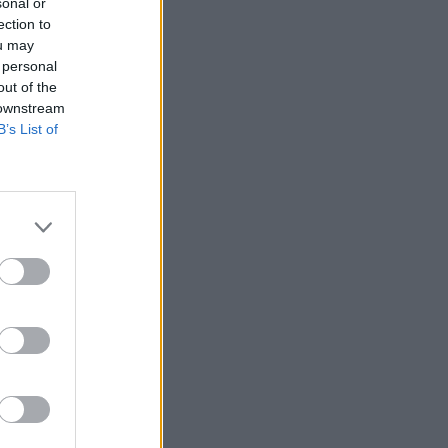
sonal or
ection to
ou may
 personal
out of the
 downstream
B’s List of