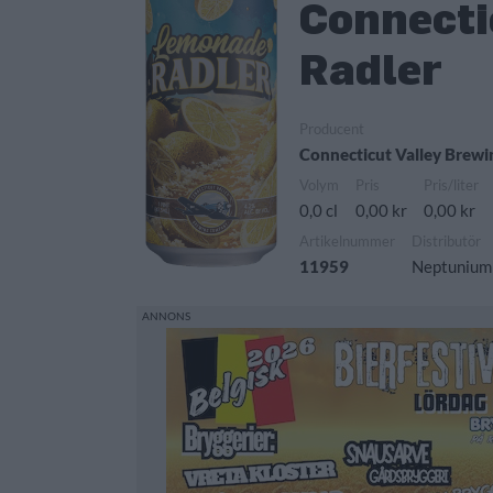
Connecti
Radler
Producent
Connecticut Valley Brew
Volym
Pris
Pris/liter
0,0 cl
0,00 kr
0,00 kr
Artikelnummer
Distributör
11959
Neptunium