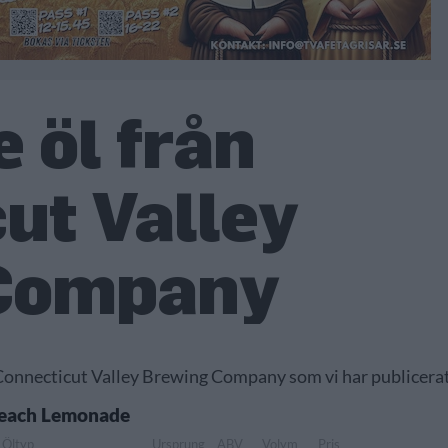
 öl från
ut Valley
Company
v Connecticut Valley Brewing Company som vi har publicerat
Peach Lemonade
Öltyp
Ursprung
ABV
Volym
Pris