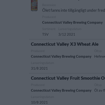
Recension
Ölet fanns inte tillgängligt under fr
Producent
Connecticut Valley Brewing Company
Sortiment
Lanseringsdatum
TSV
3/12 2021
Connecticut Valley X3 Wheat Ale
Producent
Öltyp
Connecticut Valley Brewing Company
Hefew
Lanseringsdatum
31/8 2021
Connecticut Valley Fruit Smoothie
Producent
Öltyp
Connecticut Valley Brewing Company
Öl av f
Lanseringsdatum
10/8 2021