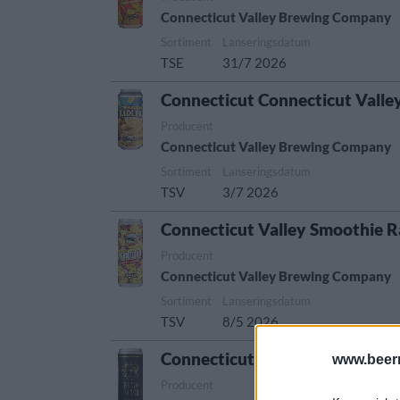
Connecticut Valley Brewing Company
Sortiment
Lanseringsdatum
TSE
31/7 2026
Connecticut Connecticut Valle
Producent
Connecticut Valley Brewing Company
Sortiment
Lanseringsdatum
TSV
3/7 2026
Connecticut Valley Smoothie 
Producent
Connecticut Valley Brewing Company
Sortiment
Lanseringsdatum
TSV
8/5 2026
Connecticut Valley Bravo Tang
www.beer
Producent