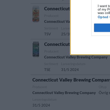
I want t
Connecticut Valley Pumpkin Pa
of my P
was col
Producent
Opted 
Connecticut Valley Brewing Company
Sortiment
Lanseringsdatum
TSV
25/10 2024
Connecticut Valley Brewing C
Producent
Connecticut Valley Brewing Company
Sortiment
Lanseringsdatum
TSE
31/5 2024
Connecticut Valley Brewing Company
Producent
Öltyp
Connecticut Valley Brewing Company
Övrig s
Lanseringsdatum
31/5 2024