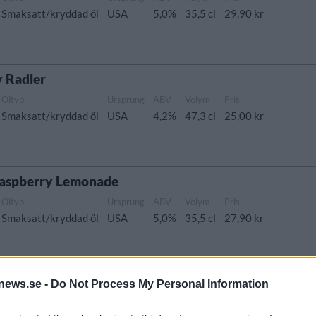
Smaksatt/kryddad öl
USA
5,0%
35,5 cl
29,90 kr
y Radler
Öltyp
Ursprung
ABV
Volym
Pris
Smaksatt/kryddad öl
USA
4,2%
47,3 cl
25,00 kr
Raspberry Lemonade
Öltyp
Ursprung
ABV
Volym
Pris
Smaksatt/kryddad öl
USA
5,0%
35,5 cl
27,90 kr
o
news.se -
Do Not Process My Personal Information
Öltyp
Ursprung
ABV
Volym
Pris