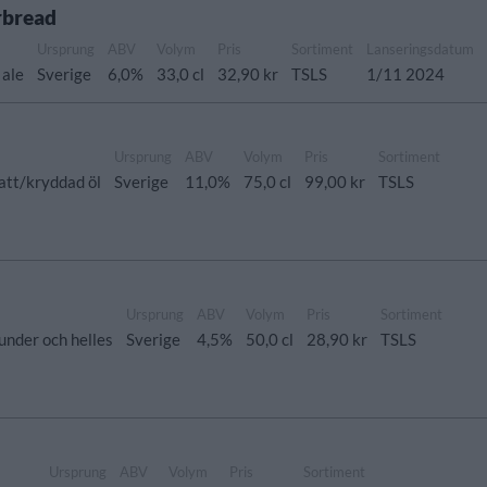
rbread
Ursprung
ABV
Volym
Pris
Sortiment
Lanseringsdatum
 ale
Sverige
6,0%
33,0 cl
32,90 kr
TSLS
1/11 2024
Ursprung
ABV
Volym
Pris
Sortiment
tt/kryddad öl
Sverige
11,0%
75,0 cl
99,00 kr
TSLS
Ursprung
ABV
Volym
Pris
Sortiment
nder och helles
Sverige
4,5%
50,0 cl
28,90 kr
TSLS
Ursprung
ABV
Volym
Pris
Sortiment