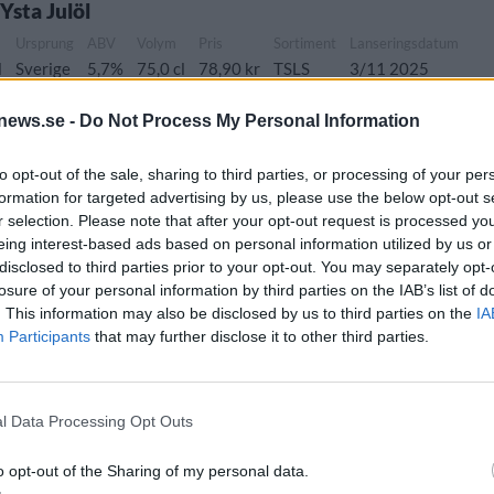
sta Julöl
Ursprung
ABV
Volym
Pris
Sortiment
Lanseringsdatum
l
Sverige
5,7%
75,0 cl
78,90 kr
TSLS
3/11 2025
news.se -
Do Not Process My Personal Information
to opt-out of the sale, sharing to third parties, or processing of your per
Ursprung
ABV
Volym
Pris
Sortiment
formation for targeted advertising by us, please use the below opt-out s
tt/kryddad öl
Sverige
11,0%
75,0 cl
109,00 kr
TSLS
r selection. Please note that after your opt-out request is processed y
eing interest-based ads based on personal information utilized by us or
disclosed to third parties prior to your opt-out. You may separately opt-
losure of your personal information by third parties on the IAB’s list of
. This information may also be disclosed by us to third parties on the
IA
Participants
that may further disclose it to other third parties.
ng
ABV
Volym
Pris
Sortiment
Lanseringsdatum
ge
5,6%
50,0 cl
32,90 kr
TSLS
4/8 2025
l Data Processing Opt Outs
Ursprung
ABV
Volym
Pris
o opt-out of the Sharing of my personal data.
modern stil/India Pale Lager
Sverige
5,0%
33,0 cl
25,30 kr