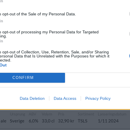
In
o opt-out of the Sale of my Personal Data.
In
Ursprung
ABV
Volym
Pris
Sortiment
to opt-out of processing my Personal Data for Targeted
ing.
re lager
Sverige
6,5%
33,0 cl
30,40 kr
TSLS
In
o opt-out of Collection, Use, Retention, Sale, and/or Sharing
ersonal Data that Is Unrelated with the Purposes for which it
lected.
Out
Ursprung
ABV
Volym
Pris
Sortiment
CONFIRM
ocköl
Sverige
6,5%
33,0 cl
29,90 kr
TSLS
Data Deletion
Data Access
Privacy Policy
rbread
Ursprung
ABV
Volym
Pris
Sortiment
Lanseringsdatum
 ale
Sverige
6,0%
33,0 cl
32,90 kr
TSLS
1/11 2024