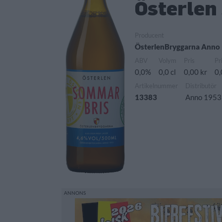
Österlen
Producent
ÖsterlenBryggarna Anno
ABV
Volym
Pris
Pr
0,0%
0,0 cl
0,00 kr
0,
Artikelnummer
Distributör
13383
Anno 1953