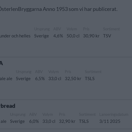
v ÖsterlenBryggarna Anno 1953 som vi har publicerat.
Ursprung
ABV
Volym
Pris
Sortiment
nder och helles
Sverige
4,6%
50,0 cl
30,90 kr
TSV
PA
Ursprung
ABV
Volym
Pris
Sortiment
ale ale
Sverige
6,5%
33,0 cl
32,50 kr
TSLS
rbread
Ursprung
ABV
Volym
Pris
Sortiment
Lanseringsdatum
 ale
Sverige
6,0%
33,0 cl
32,90 kr
TSLS
3/11 2025