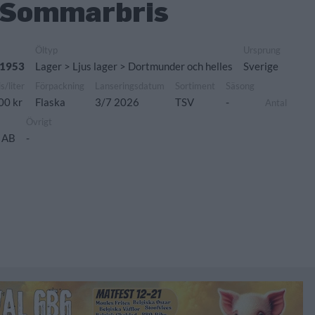
 Sommarbris
Öltyp
Ursprung
 1953
Lager > Ljus lager > Dortmunder och helles
Sverige
is/liter
Förpackning
Lanseringsdatum
Sortiment
Säsong
00 kr
Flaska
3/7 2026
TSV
-
Antal
Övrigt
 AB
-