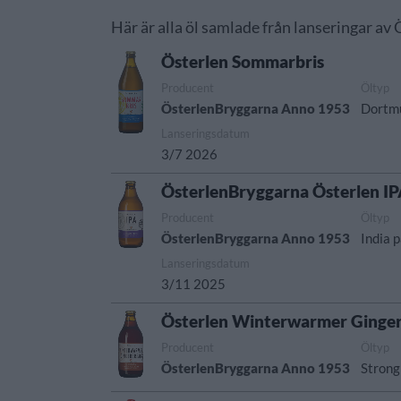
Här är alla öl samlade från lanseringar a
Österlen Sommarbris
Producent
Öltyp
ÖsterlenBryggarna Anno 1953
Dortmu
Lanseringsdatum
3/7 2026
ÖsterlenBryggarna Österlen I
Producent
Öltyp
ÖsterlenBryggarna Anno 1953
India p
Lanseringsdatum
3/11 2025
Österlen Winterwarmer Ginge
Producent
Öltyp
ÖsterlenBryggarna Anno 1953
Strong