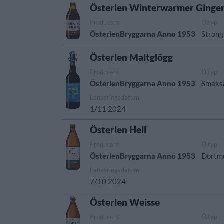
Österlen Winterwarmer Ginge
Producent
Öltyp
ÖsterlenBryggarna Anno 1953
Strong
Österlen Maltglögg
Producent
Öltyp
ÖsterlenBryggarna Anno 1953
Smaksa
Lanseringsdatum
1/11 2024
Österlen Hell
Producent
Öltyp
ÖsterlenBryggarna Anno 1953
Dortmu
Lanseringsdatum
7/10 2024
Österlen Weisse
Producent
Öltyp