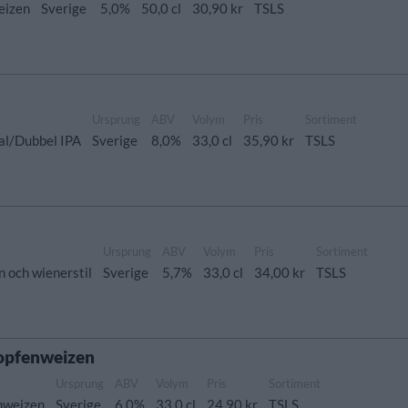
eizen
Sverige
5,0%
50,0 cl
30,90 kr
TSLS
Ursprung
ABV
Volym
Pris
Sortiment
al/Dubbel IPA
Sverige
8,0%
33,0 cl
35,90 kr
TSLS
Ursprung
ABV
Volym
Pris
Sortiment
 och wienerstil
Sverige
5,7%
33,0 cl
34,00 kr
TSLS
opfenweizen
Ursprung
ABV
Volym
Pris
Sortiment
nweizen
Sverige
6,0%
33,0 cl
24,90 kr
TSLS