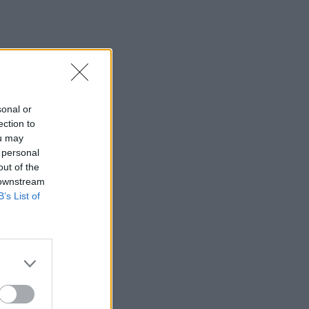
sonal or
ection to
ou may
 personal
out of the
 downstream
B’s List of