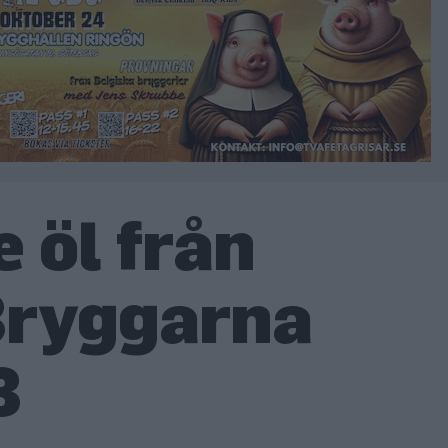
 öl från
Bryggarna
3