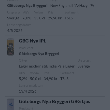
Göteborgs Nya Bryggeri
New England IPA/Hazy IPA
Ursprung
ABV
Volym
Pris
Sortiment
Sverige
6,0%
33,0 cl
29,90 kr
TSLS
Lanseringsdatum
4/5 2026
GBG Nya IPL
Producent
Göteborgs Nya Bryggeri
Öltyp
Ursprung
Lager modern stil/India Pale Lager
Sverige
ABV
Volym
Pris
Sortiment
5,2%
50,0 cl
34,90 kr
TSLS
Lanseringsdatum
13/4 2026
Göteborgs Nya Bryggeri GBG Ljus
Producent