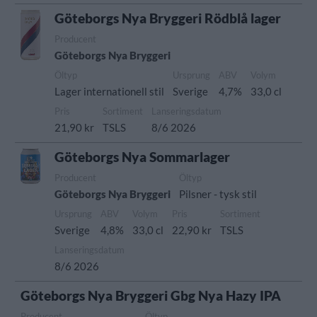
Göteborgs Nya Bryggeri Rödblå lager
Producent
Göteborgs Nya Bryggeri
Öltyp
Ursprung
ABV
Volym
Lager internationell stil
Sverige
4,7%
33,0 cl
Pris
Sortiment
Lanseringsdatum
21,90 kr
TSLS
8/6 2026
Göteborgs Nya Sommarlager
Producent
Öltyp
Göteborgs Nya Bryggeri
Pilsner - tysk stil
Ursprung
ABV
Volym
Pris
Sortiment
Sverige
4,8%
33,0 cl
22,90 kr
TSLS
Lanseringsdatum
8/6 2026
Göteborgs Nya Bryggeri Gbg Nya Hazy IPA
Producent
Öltyp