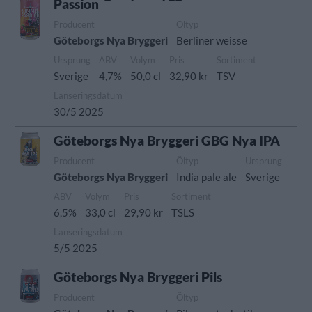
Passion
Producent
Öltyp
Göteborgs Nya Bryggeri
Berliner weisse
Ursprung
ABV
Volym
Pris
Sortiment
Sverige
4,7%
50,0 cl
32,90 kr
TSV
Lanseringsdatum
30/5 2025
Göteborgs Nya Bryggeri GBG Nya IPA
Producent
Öltyp
Ursprung
Göteborgs Nya Bryggeri
India pale ale
Sverige
ABV
Volym
Pris
Sortiment
6,5%
33,0 cl
29,90 kr
TSLS
Lanseringsdatum
5/5 2025
Göteborgs Nya Bryggeri Pils
Producent
Öltyp