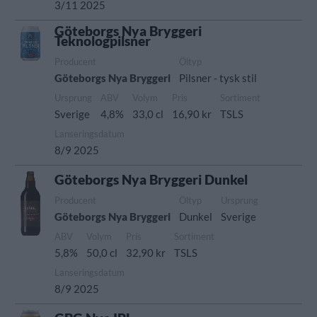
3/11 2025
Göteborgs Nya Bryggeri
Teknologpilsner
Producent
Öltyp
Göteborgs Nya Bryggeri
Pilsner - tysk stil
Ursprung
ABV
Volym
Pris
Sortiment
Sverige
4,8%
33,0 cl
16,90 kr
TSLS
Lanseringsdatum
8/9 2025
Göteborgs Nya Bryggeri Dunkel
Producent
Öltyp
Ursprung
Göteborgs Nya Bryggeri
Dunkel
Sverige
ABV
Volym
Pris
Sortiment
5,8%
50,0 cl
32,90 kr
TSLS
Lanseringsdatum
8/9 2025