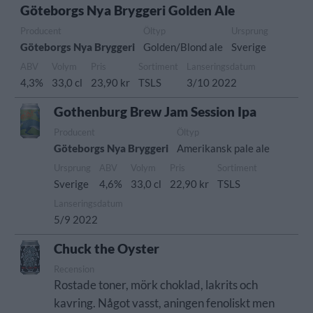
Göteborgs Nya Bryggeri Golden Ale
Producent
Öltyp
Ursprung
Göteborgs Nya Bryggeri
Golden/Blond ale
Sverige
ABV
Volym
Pris
Sortiment
Lanseringsdatum
4,3%
33,0 cl
23,90 kr
TSLS
3/10 2022
Gothenburg Brew Jam Session Ipa
Producent
Öltyp
Göteborgs Nya Bryggeri
Amerikansk pale ale
Ursprung
ABV
Volym
Pris
Sortiment
Sverige
4,6%
33,0 cl
22,90 kr
TSLS
Lanseringsdatum
5/9 2022
Chuck the Oyster
Recension
Rostade toner, mörk choklad, lakrits och
kavring. Något vasst, aningen fenoliskt men