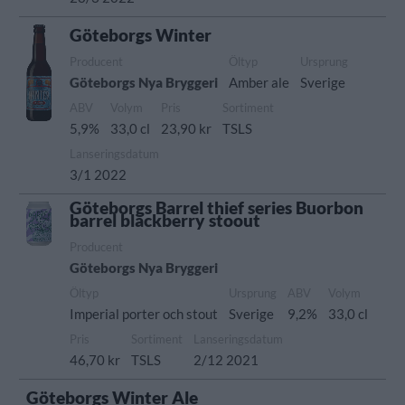
Göteborgs Winter
Producent
Öltyp
Ursprung
Göteborgs Nya Bryggeri
Amber ale
Sverige
ABV
Volym
Pris
Sortiment
5,9%
33,0 cl
23,90 kr
TSLS
Lanseringsdatum
3/1 2022
Göteborgs Barrel thief series Buorbon
barrel blackberry stoout
Producent
Göteborgs Nya Bryggeri
Öltyp
Ursprung
ABV
Volym
Imperial porter och stout
Sverige
9,2%
33,0 cl
Pris
Sortiment
Lanseringsdatum
46,70 kr
TSLS
2/12 2021
Göteborgs Winter Ale