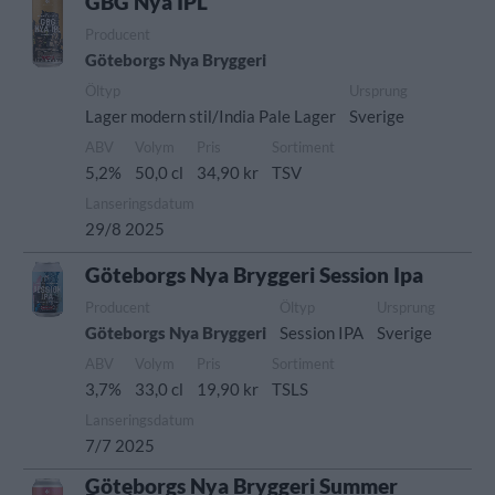
GBG Nya IPL
Producent
Göteborgs Nya Bryggeri
Öltyp
Ursprung
Lager modern stil/India Pale Lager
Sverige
ABV
Volym
Pris
Sortiment
5,2%
50,0 cl
34,90 kr
TSV
Lanseringsdatum
29/8 2025
Göteborgs Nya Bryggeri Session Ipa
Producent
Öltyp
Ursprung
Göteborgs Nya Bryggeri
Session IPA
Sverige
ABV
Volym
Pris
Sortiment
3,7%
33,0 cl
19,90 kr
TSLS
Lanseringsdatum
7/7 2025
Göteborgs Nya Bryggeri Summer