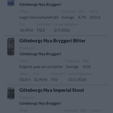
Göteborgs Nya Bryggeri
Öltyp
Ursprung
ABV
Volym
Lager internationell stil
Sverige
4,7%
33,0 cl
Pris
Sortiment
Lanseringsdatum
16,90 kr
TSLS
2/3 2026
Göteborgs Nya Bryggeri Bitter
Producent
Göteborgs Nya Bryggeri
Öltyp
Ursprung
ABV
Engelsk pale ale och bitter
Sverige
4,5%
Volym
Pris
Sortiment
Lanseringsdatum
50,0 cl
32,90 kr
TSV
13/2 2026
Göteborgs Nya Imperial Stout
Producent
Göteborgs Nya Bryggeri
Öltyp
Ursprung
ABV
Volym