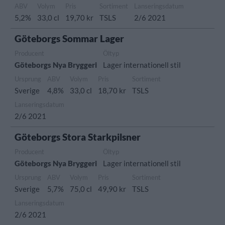
ABV
Volym
Pris
Sortiment
Lanseringsdatum
5,2%
33,0 cl
19,70 kr
TSLS
2/6 2021
Göteborgs Sommar Lager
Producent
Öltyp
Göteborgs Nya Bryggeri
Lager internationell stil
Ursprung
ABV
Volym
Pris
Sortiment
Sverige
4,8%
33,0 cl
18,70 kr
TSLS
Lanseringsdatum
2/6 2021
Göteborgs Stora Starkpilsner
Producent
Öltyp
Göteborgs Nya Bryggeri
Lager internationell stil
Ursprung
ABV
Volym
Pris
Sortiment
Sverige
5,7%
75,0 cl
49,90 kr
TSLS
Lanseringsdatum
2/6 2021