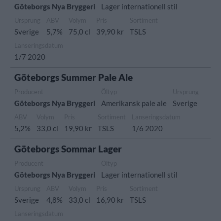
Göteborgs Nya Bryggeri
Lager internationell stil
Ursprung
ABV
Volym
Pris
Sortiment
Sverige
5,7%
75,0 cl
39,90 kr
TSLS
Lanseringsdatum
1/7 2020
Göteborgs Summer Pale Ale
Producent
Öltyp
Ursprung
Göteborgs Nya Bryggeri
Amerikansk pale ale
Sverige
ABV
Volym
Pris
Sortiment
Lanseringsdatum
5,2%
33,0 cl
19,90 kr
TSLS
1/6 2020
Göteborgs Sommar Lager
Producent
Öltyp
Göteborgs Nya Bryggeri
Lager internationell stil
Ursprung
ABV
Volym
Pris
Sortiment
Sverige
4,8%
33,0 cl
16,90 kr
TSLS
Lanseringsdatum