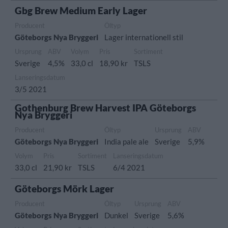
Gbg Brew Medium Early Lager
Producent
Öltyp
Göteborgs Nya Bryggeri
Lager internationell stil
Ursprung
ABV
Volym
Pris
Sortiment
Sverige
4,5%
33,0 cl
18,90 kr
TSLS
Lanseringsdatum
3/5 2021
Gothenburg Brew Harvest IPA Göteborgs
Nya Bryggeri
Producent
Öltyp
Ursprung
ABV
Göteborgs Nya Bryggeri
India pale ale
Sverige
5,9%
Volym
Pris
Sortiment
Lanseringsdatum
33,0 cl
21,90 kr
TSLS
6/4 2021
Göteborgs Mörk Lager
Producent
Öltyp
Ursprung
ABV
Göteborgs Nya Bryggeri
Dunkel
Sverige
5,6%