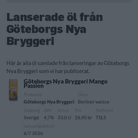
Lanserade öl från
Göteborgs Nya
Bryggeri
Här är alla öl samlade från lanseringar av Göteborgs
Nya Bryggeri som vi har publicerat.
Göteborgs Nya Bryggeri Mango
Passion
Producent
Öltyp
Göteborgs Nya Bryggeri
Berliner weisse
Ursprung
ABV
Volym
Pris
Sortiment
Sverige
4,7%
33,0 cl
26,90 kr
TSLS
Lanseringsdatum
6/7 2026