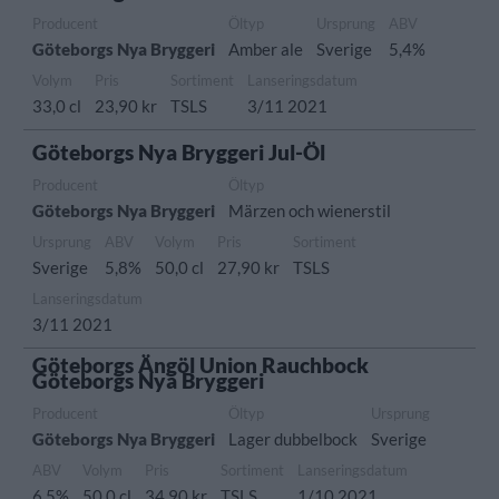
Producent
Öltyp
Ursprung
ABV
Göteborgs Nya Bryggeri
Amber ale
Sverige
5,4%
Volym
Pris
Sortiment
Lanseringsdatum
33,0 cl
23,90 kr
TSLS
3/11 2021
Göteborgs Nya Bryggeri Jul-Öl
Producent
Öltyp
Göteborgs Nya Bryggeri
Märzen och wienerstil
Ursprung
ABV
Volym
Pris
Sortiment
Sverige
5,8%
50,0 cl
27,90 kr
TSLS
Lanseringsdatum
3/11 2021
Göteborgs Ängöl Union Rauchbock
Göteborgs Nya Bryggeri
Producent
Öltyp
Ursprung
Göteborgs Nya Bryggeri
Lager dubbelbock
Sverige
ABV
Volym
Pris
Sortiment
Lanseringsdatum
6,5%
50,0 cl
34,90 kr
TSLS
1/10 2021