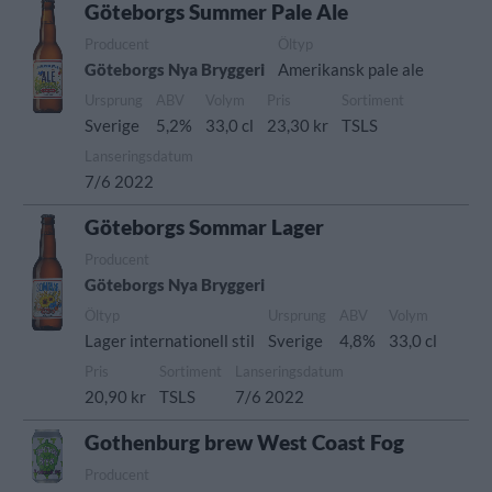
Göteborgs Summer Pale Ale
Producent
Öltyp
Göteborgs Nya Bryggeri
Amerikansk pale ale
Ursprung
ABV
Volym
Pris
Sortiment
Sverige
5,2%
33,0 cl
23,30 kr
TSLS
Lanseringsdatum
7/6 2022
Göteborgs Sommar Lager
Producent
Göteborgs Nya Bryggeri
Öltyp
Ursprung
ABV
Volym
Lager internationell stil
Sverige
4,8%
33,0 cl
Pris
Sortiment
Lanseringsdatum
20,90 kr
TSLS
7/6 2022
Gothenburg brew West Coast Fog
Producent