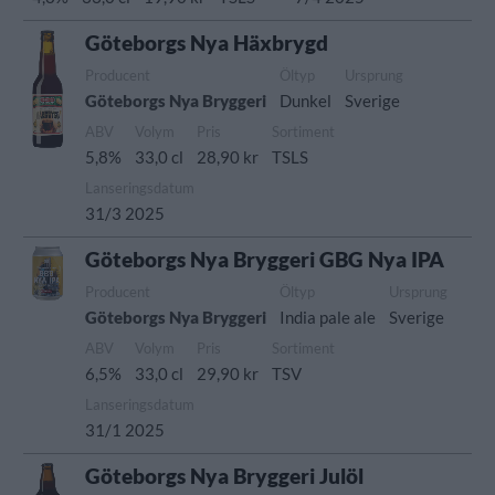
Göteborgs Nya Häxbrygd
Producent
Öltyp
Ursprung
Göteborgs Nya Bryggeri
Dunkel
Sverige
ABV
Volym
Pris
Sortiment
5,8%
33,0 cl
28,90 kr
TSLS
Lanseringsdatum
31/3 2025
Göteborgs Nya Bryggeri GBG Nya IPA
Producent
Öltyp
Ursprung
Göteborgs Nya Bryggeri
India pale ale
Sverige
ABV
Volym
Pris
Sortiment
6,5%
33,0 cl
29,90 kr
TSV
Lanseringsdatum
31/1 2025
Göteborgs Nya Bryggeri Julöl