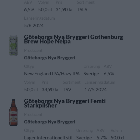
ABV
Volym
Pris
Sortiment
6,5%
50,0 cl
31,90 kr
TSLS
Lanseringsdatum
5/8 2024
Göteborgs Nya Bryggeri Gothenburg
Brew Hope Neipa
Producent
Göteborgs Nya Bryggeri
Öltyp
Ursprung
ABV
New England IPA/Hazy IPA
Sverige
6,5%
Volym
Pris
Sortiment
Lanseringsdatum
50,0 cl
38,90 kr
TSV
17/5 2024
Göteborgs Nya Bryggeri Femti
Starkpilsner
Producent
Göteborgs Nya Bryggeri
Öltyp
Ursprung
ABV
Volym
Lager internationell stil
Sverige
5,7%
50,0 cl