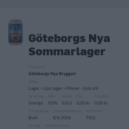
Göteborgs Nya
Sommarlager
Producent
Göteborgs Nya Bryggeri
Öltyp
Lager > Ljus lager > Pilsner - tysk stil
Ursprung
ABV
Volym
Pris
Pris/liter
Sverige
0,0%
0,0 cl
0,00 kr
0,00 kr
Förpackning
Lanseringsdatum
Sortiment
Burk
8/6 2026
TSLS
Säsong
Artikelnummer