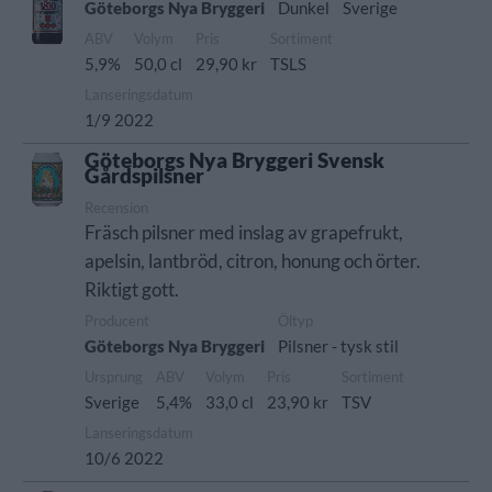
Göteborgs Nya Bryggeri
Dunkel
Sverige
ABV
Volym
Pris
Sortiment
5,9%
50,0 cl
29,90 kr
TSLS
Lanseringsdatum
1/9 2022
Göteborgs Nya Bryggeri Svensk
Gårdspilsner
Recension
Fräsch pilsner med inslag av grapefrukt,
apelsin, lantbröd, citron, honung och örter.
Riktigt gott.
Producent
Öltyp
Göteborgs Nya Bryggeri
Pilsner - tysk stil
Ursprung
ABV
Volym
Pris
Sortiment
Sverige
5,4%
33,0 cl
23,90 kr
TSV
Lanseringsdatum
10/6 2022