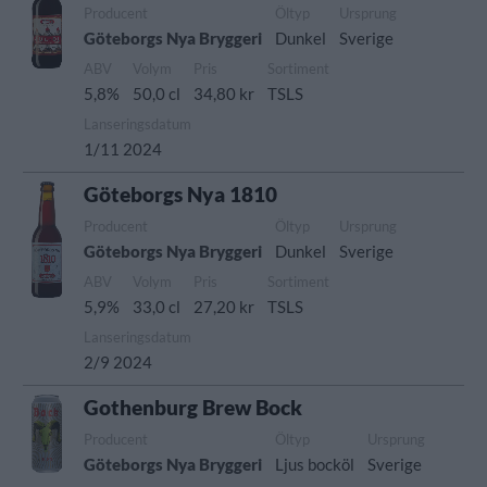
Producent
Öltyp
Ursprung
Göteborgs Nya Bryggeri
Dunkel
Sverige
ABV
Volym
Pris
Sortiment
5,8%
50,0 cl
34,80 kr
TSLS
Lanseringsdatum
1/11 2024
Göteborgs Nya 1810
Producent
Öltyp
Ursprung
Göteborgs Nya Bryggeri
Dunkel
Sverige
ABV
Volym
Pris
Sortiment
5,9%
33,0 cl
27,20 kr
TSLS
Lanseringsdatum
2/9 2024
Gothenburg Brew Bock
Producent
Öltyp
Ursprung
Göteborgs Nya Bryggeri
Ljus bocköl
Sverige