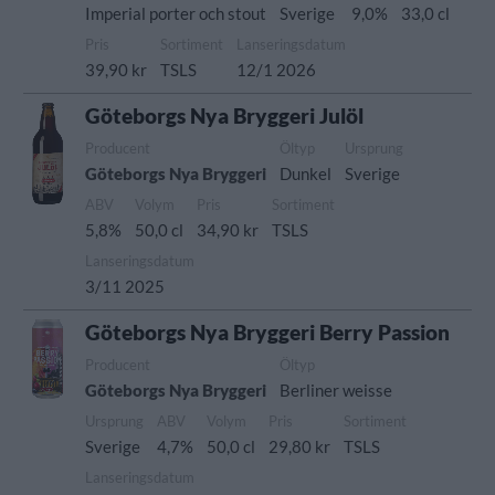
Imperial porter och stout
Sverige
9,0%
33,0 cl
Pris
Sortiment
Lanseringsdatum
39,90 kr
TSLS
12/1 2026
Göteborgs Nya Bryggeri Julöl
Producent
Öltyp
Ursprung
Göteborgs Nya Bryggeri
Dunkel
Sverige
ABV
Volym
Pris
Sortiment
5,8%
50,0 cl
34,90 kr
TSLS
Lanseringsdatum
3/11 2025
Göteborgs Nya Bryggeri Berry Passion
Producent
Öltyp
Göteborgs Nya Bryggeri
Berliner weisse
Ursprung
ABV
Volym
Pris
Sortiment
Sverige
4,7%
50,0 cl
29,80 kr
TSLS
Lanseringsdatum