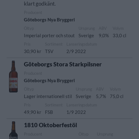
klart godkänt.
Producent
Göteborgs Nya Bryggeri
Öltyp
Ursprung
ABV
Volym
Imperial porter och stout
Sverige
9,0%
33,0 cl
Pris
Sortiment
Lanseringsdatum
30,90 kr
TSV
2/9 2022
Göteborgs Stora Starkpilsner
Producent
Göteborgs Nya Bryggeri
Öltyp
Ursprung
ABV
Volym
Lager internationell stil
Sverige
5,7%
75,0 cl
Pris
Sortiment
Lanseringsdatum
49,90 kr
FSB
1/9 2022
1810 Oktoberfestöl
Producent
Öltyp
Ursprung