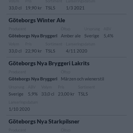
Volym
Pris
Sortiment
Lanseringsdatum
33,0 cl
19,90 kr
TSLS
1/3 2021
Göteborgs Winter Ale
Producent
Öltyp
Ursprung
ABV
Göteborgs Nya Bryggeri
Amber ale
Sverige
5,4%
Volym
Pris
Sortiment
Lanseringsdatum
33,0 cl
22,90 kr
TSLS
4/11 2020
Göteborgs Nya Bryggeri Lakrits
Producent
Öltyp
Göteborgs Nya Bryggeri
Märzen och wienerstil
Ursprung
ABV
Volym
Pris
Sortiment
Sverige
5,9%
33,0 cl
23,00 kr
TSLS
Lanseringsdatum
1/10 2020
Göteborgs Nya Starkpilsner
Producent
Öltyp