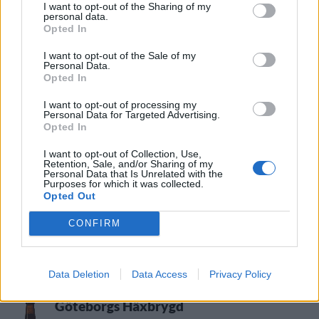
I want to opt-out of the Sharing of my
personal data.
Göteborgs Nya Bryggeri Easter Ale
Opted In
Producent
Öltyp
I want to opt-out of the Sale of my
Göteborgs Nya Bryggeri
Amerikansk pale ale
Personal Data.
Opted In
Ursprung
ABV
Volym
Pris
Sortiment
Sverige
5,4%
33,0 cl
28,90 kr
TSLS
I want to opt-out of processing my
Lanseringsdatum
Personal Data for Targeted Advertising.
Opted In
11/3 2024
I want to opt-out of Collection, Use,
Göteborgs Nya Bryggeri Easter
Retention, Sale, and/or Sharing of my
Session IPA
Personal Data that Is Unrelated with the
Purposes for which it was collected.
Producent
Öltyp
Opted Out
Göteborgs Nya Bryggeri
Amerikansk pale ale
CONFIRM
Ursprung
ABV
Volym
Pris
Sortiment
Sverige
3,7%
33,0 cl
24,90 kr
TSLS
Lanseringsdatum
Data Deletion
Data Access
Privacy Policy
11/3 2024
Göteborgs Häxbrygd