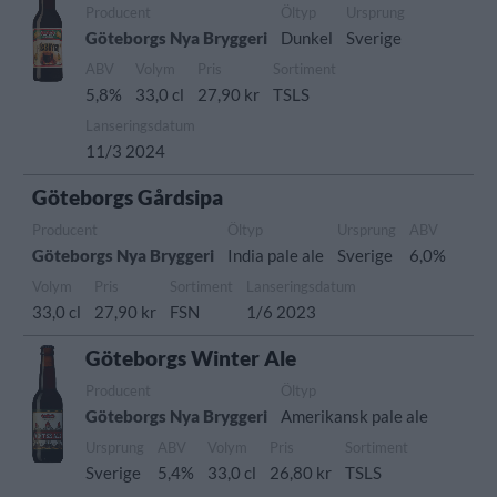
Producent
Öltyp
Ursprung
Göteborgs Nya Bryggeri
Dunkel
Sverige
ABV
Volym
Pris
Sortiment
5,8%
33,0 cl
27,90 kr
TSLS
Lanseringsdatum
11/3 2024
Göteborgs Gårdsipa
Producent
Öltyp
Ursprung
ABV
Göteborgs Nya Bryggeri
India pale ale
Sverige
6,0%
Volym
Pris
Sortiment
Lanseringsdatum
33,0 cl
27,90 kr
FSN
1/6 2023
Göteborgs Winter Ale
Producent
Öltyp
Göteborgs Nya Bryggeri
Amerikansk pale ale
Ursprung
ABV
Volym
Pris
Sortiment
Sverige
5,4%
33,0 cl
26,80 kr
TSLS