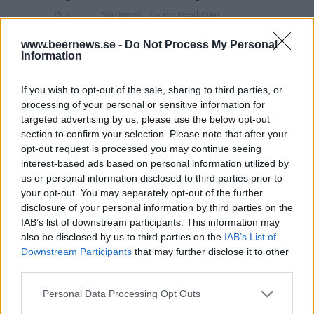
Pris
Sortiment
Lanseringsdatum
32,90 kr
TSLS
6/5 2024
www.beernews.se -
Do Not Process My Personal
Information
Göteborgs Nya Sommarlager
Producent
If you wish to opt-out of the sale, sharing to third parties, or
Göteborgs Nya Bryggeri
processing of your personal or sensitive information for
Öltyp
Ursprung
ABV
Volym
targeted advertising by us, please use the below opt-out
Lager internationell stil
Sverige
4,8%
33,0 cl
section to confirm your selection. Please note that after your
opt-out request is processed you may continue seeing
Pris
Sortiment
Lanseringsdatum
interest-based ads based on personal information utilized by
22,90 kr
TSLS
6/5 2024
us or personal information disclosed to third parties prior to
your opt-out. You may separately opt-out of the further
Gothenburg Brew Springbock
disclosure of your personal information by third parties on the
Producent
Öltyp
Ursprung
IAB’s list of downstream participants. This information may
Göteborgs Nya Bryggeri
Ljus bocköl
Sverige
also be disclosed by us to third parties on the
IAB’s List of
Downstream Participants
that may further disclose it to other
ABV
Volym
Pris
Sortiment
third parties.
6,5%
50,0 cl
31,90 kr
TSV
Lanseringsdatum
Personal Data Processing Opt Outs
15/3 2024