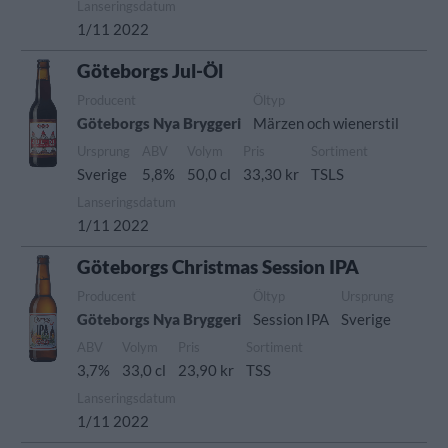
Lanseringsdatum
1/11 2022
Göteborgs Jul-Öl
Producent
Öltyp
Göteborgs Nya Bryggeri
Märzen och wienerstil
Ursprung
ABV
Volym
Pris
Sortiment
Sverige
5,8%
50,0 cl
33,30 kr
TSLS
Lanseringsdatum
1/11 2022
Göteborgs Christmas Session IPA
Producent
Öltyp
Ursprung
Göteborgs Nya Bryggeri
Session IPA
Sverige
ABV
Volym
Pris
Sortiment
3,7%
33,0 cl
23,90 kr
TSS
Lanseringsdatum
1/11 2022