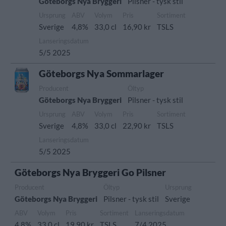
Göteborgs Nya Bryggeri
Pilsner - tysk stil
Ursprung
ABV
Volym
Pris
Sortiment
Sverige
4,8%
33,0 cl
16,90 kr
TSLS
Lanseringsdatum
5/5 2025
Göteborgs Nya Sommarlager
Producent
Öltyp
Göteborgs Nya Bryggeri
Pilsner - tysk stil
Ursprung
ABV
Volym
Pris
Sortiment
Sverige
4,8%
33,0 cl
22,90 kr
TSLS
Lanseringsdatum
5/5 2025
Göteborgs Nya Bryggeri Go Pilsner
Producent
Öltyp
Ursprung
Göteborgs Nya Bryggeri
Pilsner - tysk stil
Sverige
ABV
Volym
Pris
Sortiment
Lanseringsdatum
4,8%
33,0 cl
19,90 kr
TSLS
7/4 2025