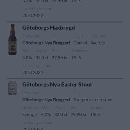
3,7%
33,0 cl
21,90 kr
TSLS
Lanseringsdatum
28/3 2022
Göteborgs Häxbrygd
Producent
Öltyp
Ursprung
Göteborgs Nya Bryggeri
Dunkel
Sverige
ABV
Volym
Pris
Sortiment
5,8%
33,0 cl
22,90 kr
TSLS
Lanseringsdatum
28/3 2022
Göteborgs Nya Easter Stout
Producent
Öltyp
Göteborgs Nya Bryggeri
Torr porter och stout
Ursprung
ABV
Volym
Pris
Sortiment
Sverige
6,0%
33,0 cl
29,90 kr
TSLS
Lanseringsdatum
28/3 2022