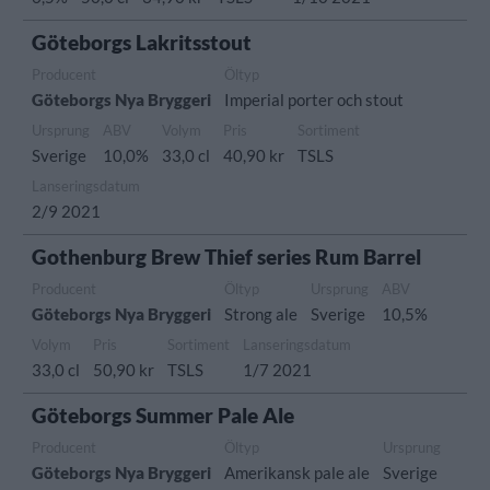
Göteborgs Lakritsstout
Producent
Öltyp
Göteborgs Nya Bryggeri
Imperial porter och stout
Ursprung
ABV
Volym
Pris
Sortiment
Sverige
10,0%
33,0 cl
40,90 kr
TSLS
Lanseringsdatum
2/9 2021
Gothenburg Brew Thief series Rum Barrel
Producent
Öltyp
Ursprung
ABV
Göteborgs Nya Bryggeri
Strong ale
Sverige
10,5%
Volym
Pris
Sortiment
Lanseringsdatum
33,0 cl
50,90 kr
TSLS
1/7 2021
Göteborgs Summer Pale Ale
Producent
Öltyp
Ursprung
Göteborgs Nya Bryggeri
Amerikansk pale ale
Sverige