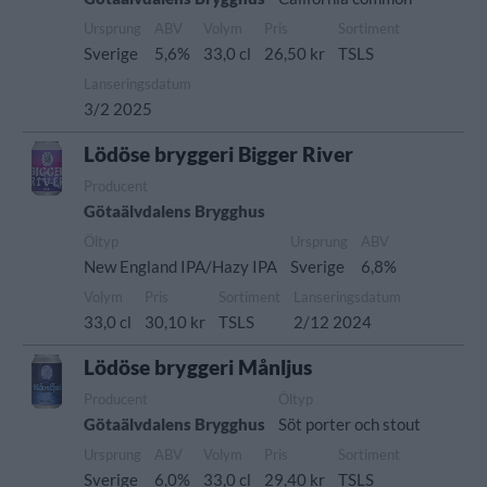
Ursprung
ABV
Volym
Pris
Sortiment
Sverige
5,6%
33,0 cl
26,50 kr
TSLS
Lanseringsdatum
3/2 2025
Lödöse bryggeri Bigger River
Producent
Götaälvdalens Brygghus
Öltyp
Ursprung
ABV
New England IPA/Hazy IPA
Sverige
6,8%
Volym
Pris
Sortiment
Lanseringsdatum
33,0 cl
30,10 kr
TSLS
2/12 2024
Lödöse bryggeri Månljus
Producent
Öltyp
Götaälvdalens Brygghus
Söt porter och stout
Ursprung
ABV
Volym
Pris
Sortiment
Sverige
6,0%
33,0 cl
29,40 kr
TSLS