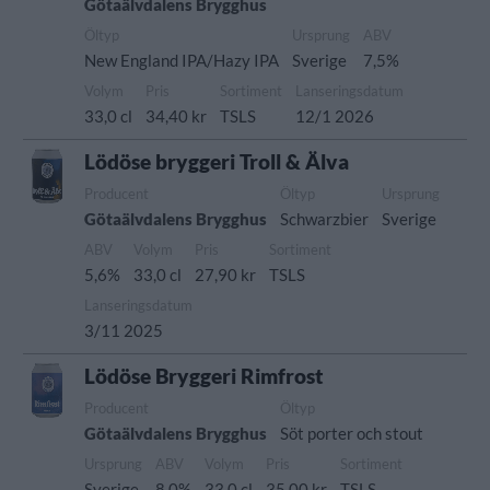
Götaälvdalens Brygghus
Öltyp
Ursprung
ABV
New England IPA/Hazy IPA
Sverige
7,5%
Volym
Pris
Sortiment
Lanseringsdatum
33,0 cl
34,40 kr
TSLS
12/1 2026
Lödöse bryggeri Troll & Älva
Producent
Öltyp
Ursprung
Götaälvdalens Brygghus
Schwarzbier
Sverige
ABV
Volym
Pris
Sortiment
5,6%
33,0 cl
27,90 kr
TSLS
Lanseringsdatum
3/11 2025
Lödöse Bryggeri Rimfrost
Producent
Öltyp
Götaälvdalens Brygghus
Söt porter och stout
Ursprung
ABV
Volym
Pris
Sortiment
Sverige
8,0%
33,0 cl
35,00 kr
TSLS