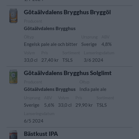
Götaälvdalens Brygghus Bryggöl
Producent
Götaälvdalens Brygghus
Öltyp
Ursprung
ABV
Engelsk pale ale och bitter
Sverige
4,8%
Volym
Pris
Sortiment
Lanseringsdatum
33,0 cl
27,40 kr
TSLS
3/6 2024
Götaälvdalens Brygghus Solglimt
Producent
Öltyp
Götaälvdalens Brygghus
India pale ale
Ursprung
ABV
Volym
Pris
Sortiment
Sverige
5,6%
33,0 cl
29,90 kr
TSLS
Lanseringsdatum
6/5 2024
Bästkust IPA