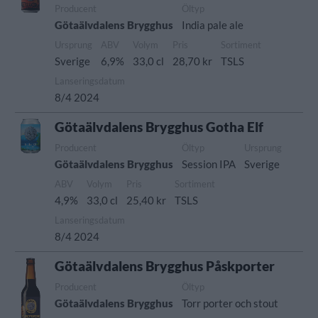
Producent
Öltyp
Götaälvdalens Brygghus
India pale ale
Ursprung
ABV
Volym
Pris
Sortiment
Sverige
6,9%
33,0 cl
28,70 kr
TSLS
Lanseringsdatum
8/4 2024
Götaälvdalens Brygghus Gotha Elf
Producent
Öltyp
Ursprung
Götaälvdalens Brygghus
Session IPA
Sverige
ABV
Volym
Pris
Sortiment
4,9%
33,0 cl
25,40 kr
TSLS
Lanseringsdatum
8/4 2024
Götaälvdalens Brygghus Påskporter
Producent
Öltyp
Götaälvdalens Brygghus
Torr porter och stout