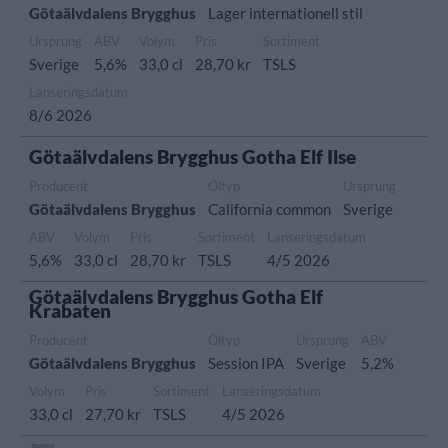
Götaälvdalens Brygghus
Lager internationell stil
Ursprung
ABV
Volym
Pris
Sortiment
Sverige
5,6%
33,0 cl
28,70 kr
TSLS
Lanseringsdatum
8/6 2026
Götaälvdalens Brygghus Gotha Elf Ilse
Producent
Öltyp
Ursprung
Götaälvdalens Brygghus
California common
Sverige
ABV
Volym
Pris
Sortiment
Lanseringsdatum
5,6%
33,0 cl
28,70 kr
TSLS
4/5 2026
Götaälvdalens Brygghus Gotha Elf
Krabaten
Producent
Öltyp
Ursprung
ABV
Götaälvdalens Brygghus
Session IPA
Sverige
5,2%
Volym
Pris
Sortiment
Lanseringsdatum
33,0 cl
27,70 kr
TSLS
4/5 2026