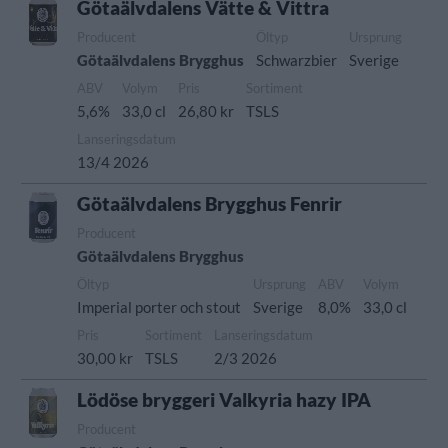
Götaälvdalens Vätte & Vittra
Producent
Öltyp
Ursprung
Götaälvdalens Brygghus
Schwarzbier
Sverige
ABV
Volym
Pris
Sortiment
5,6%
33,0 cl
26,80 kr
TSLS
Lanseringsdatum
13/4 2026
Götaälvdalens Brygghus Fenrir
Producent
Götaälvdalens Brygghus
Öltyp
Ursprung
ABV
Volym
Imperial porter och stout
Sverige
8,0%
33,0 cl
Pris
Sortiment
Lanseringsdatum
30,00 kr
TSLS
2/3 2026
Lödöse bryggeri Valkyria hazy IPA
Producent