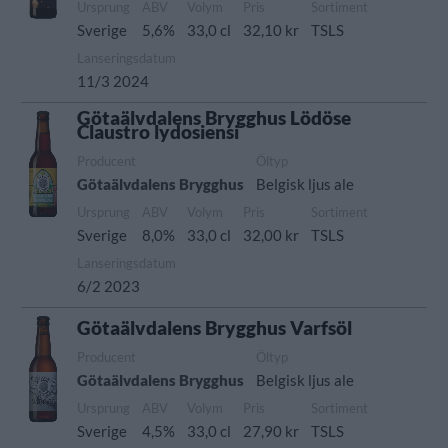
Ursprung
ABV
Volym
Pris
Sortiment
Sverige
5,6%
33,0 cl
32,10 kr
TSLS
Lanseringsdatum
11/3 2024
Götaälvdalens Brygghus Lödöse
Claustro lydosiensi
Producent
Öltyp
Götaälvdalens Brygghus
Belgisk ljus ale
Ursprung
ABV
Volym
Pris
Sortiment
Sverige
8,0%
33,0 cl
32,00 kr
TSLS
Lanseringsdatum
6/2 2023
Götaälvdalens Brygghus Varfsöl
Producent
Öltyp
Götaälvdalens Brygghus
Belgisk ljus ale
Ursprung
ABV
Volym
Pris
Sortiment
Sverige
4,5%
33,0 cl
27,90 kr
TSLS