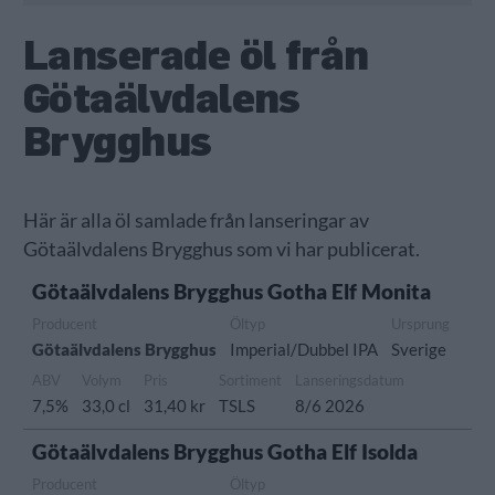
Lanserade öl från
Götaälvdalens
Brygghus
Här är alla öl samlade från lanseringar av
Götaälvdalens Brygghus som vi har publicerat.
Götaälvdalens Brygghus Gotha Elf Monita
Producent
Öltyp
Ursprung
Götaälvdalens Brygghus
Imperial/Dubbel IPA
Sverige
ABV
Volym
Pris
Sortiment
Lanseringsdatum
7,5%
33,0 cl
31,40 kr
TSLS
8/6 2026
Götaälvdalens Brygghus Gotha Elf Isolda
Producent
Öltyp