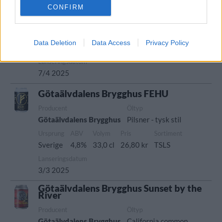
CONFIRM
Producent
Öltyp
Ursprung
Götaälvdalens Brygghus
Witbier
Sverige
ABV
Volym
Pris
Sortiment
Data Deletion
Data Access
Privacy Policy
5,6%
33,0 cl
27,30 kr
TSLS
Lanseringsdatum
7/4 2025
Götaälvdalens Brygghus FEHU
Producent
Öltyp
Götaälvdalens Brygghus
Pilsner - tysk stil
Ursprung
ABV
Volym
Pris
Sortiment
Sverige
4,8%
33,0 cl
26,80 kr
TSLS
Lanseringsdatum
3/3 2025
Götaälvdalens Brygghus Sunset by the
River
Producent
Öltyp
Götaälvdalens Brygghus
California common