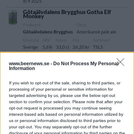
8/9 2025
Götaälvdalens Brygghus Gotha Elf
Monkey
Producent
Öltyp
Götaälvdalens Brygghus
Amerikansk pale ale
Ursprung
ABV
Volym
Pris
Sortiment
Sverige
5,6%
33,0 cl
26,20 kr
TSLS
Lanseringsdatum
4/8 2025
www.beernews.se -
Do Not Process My Personal
Information
Götaälvdalens Brygghus Västerled
If you wish to opt-out of the sale, sharing to third parties, or
Producent
processing of your personal or sensitive information for
Götaälvdalens Brygghus
targeted advertising by us, please use the below opt-out
Öltyp
Ursprung
section to confirm your selection. Please note that after your
Lager modern stil/India Pale Lager
Sverige
opt-out request is processed you may continue seeing
ABV
Volym
Pris
Sortiment
interest-based ads based on personal information utilized by
us or personal information disclosed to third parties prior to
5,6%
33,0 cl
28,30 kr
TSLS
your opt-out. You may separately opt-out of the further
Lanseringsdatum
disclosure of your personal information by third parties on the