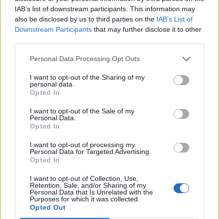
7/7 2025
IAB’s list of downstream participants. This information may
also be disclosed by us to third parties on the
IAB’s List of
Götaälvdalens Brygghus River lager
Downstream Participants
that may further disclose it to other
Producent
third parties.
Götaälvdalens Brygghus
Personal Data Processing Opt Outs
Öltyp
Ursprung
ABV
Volym
Lager internationell stil
Sverige
5,6%
33,0 cl
I want to opt-out of the Sharing of my
personal data.
Pris
Sortiment
Lanseringsdatum
Opted In
21,50 kr
TSLS
9/6 2025
I want to opt-out of the Sale of my
Personal Data.
Götaälvdalens Brygghus Solglimt
Opted In
Producent
Öltyp
I want to opt-out of processing my
Götaälvdalens Brygghus
India pale ale
Personal Data for Targeted Advertising.
Ursprung
ABV
Volym
Pris
Sortiment
Opted In
Sverige
5,6%
33,0 cl
29,90 kr
TSLS
I want to opt-out of Collection, Use,
Lanseringsdatum
Retention, Sale, and/or Sharing of my
Personal Data that Is Unrelated with the
5/5 2025
Purposes for which it was collected.
Opted Out
Götaälvdalens Brygghus River Wheat