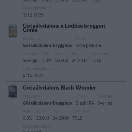
Lanseringsdatum
3/11 2025
Götaälvdalens x Lödöse bryggeri
Gimle
Producent
Öltyp
Götaälvdalens Brygghus
India pale ale
Ursprung
ABV
Volym
Pris
Sortiment
Sverige
7,8%
33,0 cl
34,90 kr
TSLS
Lanseringsdatum
6/10 2025
Götaälvdalens Black Wonder
Producent
Öltyp
Ursprung
Götaälvdalens Brygghus
Black IPA
Sverige
ABV
Volym
Pris
Sortiment
6,3%
33,0 cl
34,30 kr
TSLS
Lanseringsdatum