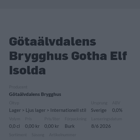
Götaälvdalens
Brygghus Gotha Elf
Isolda
Producent
Götaälvdalens Brygghus
Öltyp
Ursprung
ABV
Lager > Ljus lager > Internationell stil
Sverige
0,0%
Volym
Pris
Pris/liter
Förpackning
Lanseringsdatum
0,0 cl
0,00 kr
0,00 kr
Burk
8/6 2026
Sortiment
Säsong
Artikelnummer