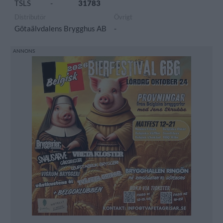
TSLS
-
31783
Distributör
Övrigt
Götaälvdalens Brygghus AB
-