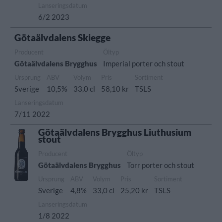
Lanseringsdatum
6/2 2023
Götaälvdalens Skiegge
Producent
Öltyp
Götaälvdalens Brygghus
Imperial porter och stout
Ursprung
ABV
Volym
Pris
Sortiment
Sverige
10,5%
33,0 cl
58,10 kr
TSLS
Lanseringsdatum
7/11 2022
Götaälvdalens Brygghus Liuthusium
stout
Producent
Öltyp
Götaälvdalens Brygghus
Torr porter och stout
Ursprung
ABV
Volym
Pris
Sortiment
Sverige
4,8%
33,0 cl
25,20 kr
TSLS
Lanseringsdatum
1/8 2022