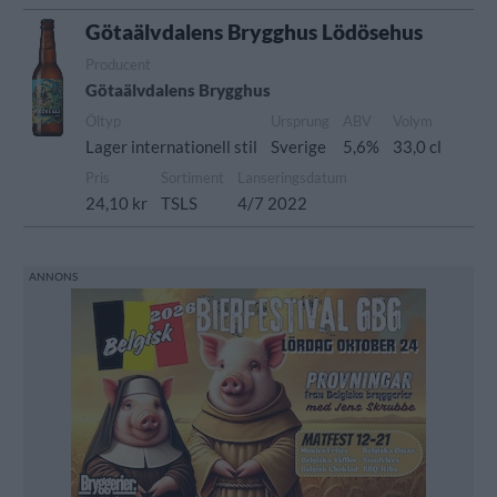
Götaälvdalens Brygghus Lödösehus
Producent
Götaälvdalens Brygghus
Öltyp
Ursprung
ABV
Volym
Lager internationell stil
Sverige
5,6%
33,0 cl
Pris
Sortiment
Lanseringsdatum
24,10 kr
TSLS
4/7 2022