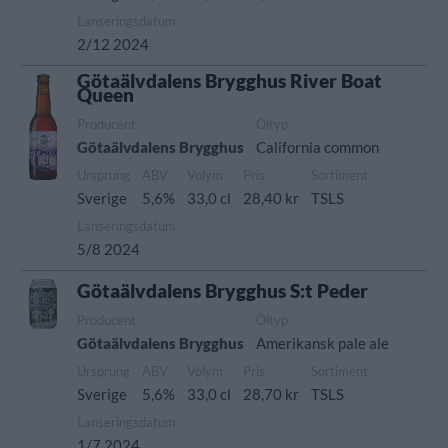
Lanseringsdatum
2/12 2024
Götaälvdalens Brygghus River Boat
Queen
Producent
Öltyp
Götaälvdalens Brygghus
California common
Ursprung
ABV
Volym
Pris
Sortiment
Sverige
5,6%
33,0 cl
28,40 kr
TSLS
Lanseringsdatum
5/8 2024
Götaälvdalens Brygghus S:t Peder
Producent
Öltyp
Götaälvdalens Brygghus
Amerikansk pale ale
Ursprung
ABV
Volym
Pris
Sortiment
Sverige
5,6%
33,0 cl
28,70 kr
TSLS
Lanseringsdatum
1/7 2024