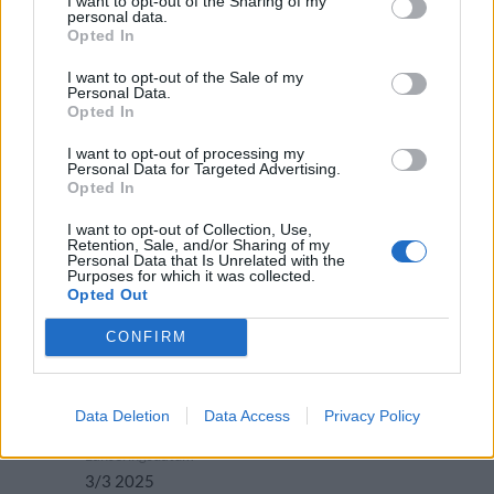
I want to opt-out of the Sharing of my
personal data.
Lanseringsdatum
Opted In
3/3 2025
I want to opt-out of the Sale of my
Bustad Brewing Circuitweaver IPA
Personal Data.
Opted In
Producent
Öltyp
Bustad Brewing
New England IPA/Hazy IPA
I want to opt-out of processing my
Personal Data for Targeted Advertising.
Ursprung
ABV
Volym
Pris
Sortiment
Opted In
Sverige
6,0%
33,0 cl
32,80 kr
TSLS
I want to opt-out of Collection, Use,
Lanseringsdatum
Retention, Sale, and/or Sharing of my
Personal Data that Is Unrelated with the
3/3 2025
Purposes for which it was collected.
Opted Out
Bustad Brewing Baltic Porter
CONFIRM
Producent
Öltyp
Ursprung
Bustad Brewing
Torr porter och stout
Sverige
ABV
Volym
Pris
Sortiment
Data Deletion
Data Access
Privacy Policy
7,0%
33,0 cl
33,90 kr
TSLS
Lanseringsdatum
3/3 2025