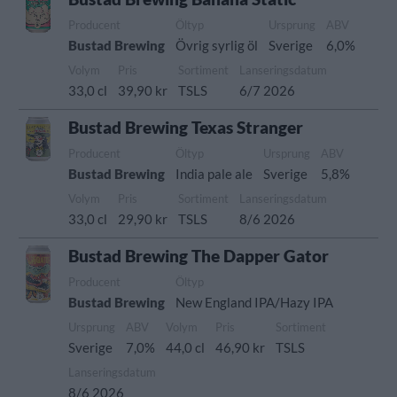
Producent
Öltyp
Ursprung
ABV
Bustad Brewing
Övrig syrlig öl
Sverige
6,0%
Volym
Pris
Sortiment
Lanseringsdatum
33,0 cl
39,90 kr
TSLS
6/7 2026
Bustad Brewing Texas Stranger
Producent
Öltyp
Ursprung
ABV
Bustad Brewing
India pale ale
Sverige
5,8%
Volym
Pris
Sortiment
Lanseringsdatum
33,0 cl
29,90 kr
TSLS
8/6 2026
Bustad Brewing The Dapper Gator
Producent
Öltyp
Bustad Brewing
New England IPA/Hazy IPA
Ursprung
ABV
Volym
Pris
Sortiment
Sverige
7,0%
44,0 cl
46,90 kr
TSLS
Lanseringsdatum
8/6 2026