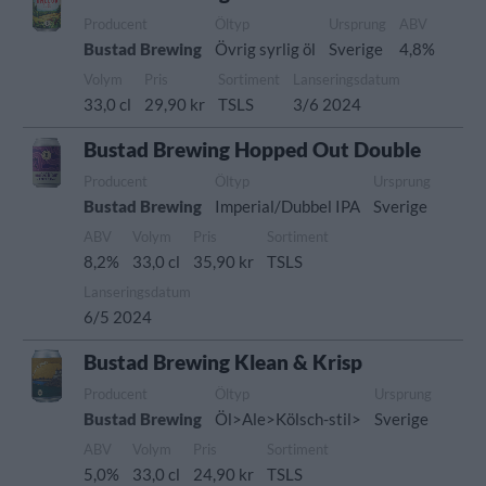
Producent
Öltyp
Ursprung
ABV
Bustad Brewing
Övrig syrlig öl
Sverige
4,8%
Volym
Pris
Sortiment
Lanseringsdatum
33,0 cl
29,90 kr
TSLS
3/6 2024
Bustad Brewing Hopped Out Double
Producent
Öltyp
Ursprung
Bustad Brewing
Imperial/Dubbel IPA
Sverige
ABV
Volym
Pris
Sortiment
8,2%
33,0 cl
35,90 kr
TSLS
Lanseringsdatum
6/5 2024
Bustad Brewing Klean & Krisp
Producent
Öltyp
Ursprung
Bustad Brewing
Öl>Ale>Kölsch-stil>
Sverige
ABV
Volym
Pris
Sortiment
5,0%
33,0 cl
24,90 kr
TSLS