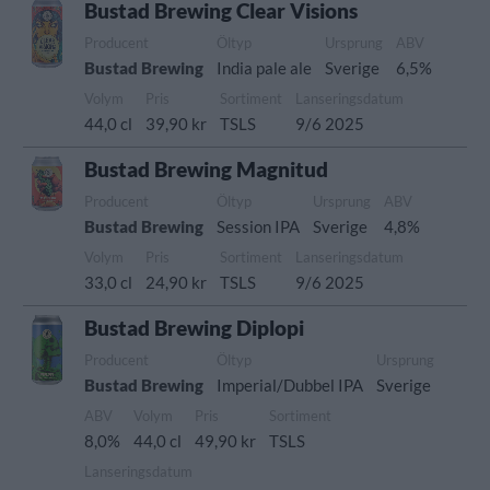
Bustad Brewing Clear Visions
Producent
Öltyp
Ursprung
ABV
Bustad Brewing
India pale ale
Sverige
6,5%
Volym
Pris
Sortiment
Lanseringsdatum
44,0 cl
39,90 kr
TSLS
9/6 2025
Bustad Brewing Magnitud
Producent
Öltyp
Ursprung
ABV
Bustad Brewing
Session IPA
Sverige
4,8%
Volym
Pris
Sortiment
Lanseringsdatum
33,0 cl
24,90 kr
TSLS
9/6 2025
Bustad Brewing Diplopi
Producent
Öltyp
Ursprung
Bustad Brewing
Imperial/Dubbel IPA
Sverige
ABV
Volym
Pris
Sortiment
8,0%
44,0 cl
49,90 kr
TSLS
Lanseringsdatum