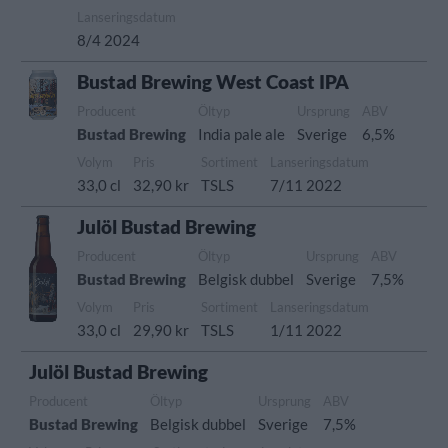
Lanseringsdatum
8/4 2024
Bustad Brewing West Coast IPA
Producent
Öltyp
Ursprung
ABV
Bustad Brewing
India pale ale
Sverige
6,5%
Volym
Pris
Sortiment
Lanseringsdatum
33,0 cl
32,90 kr
TSLS
7/11 2022
Julöl Bustad Brewing
Producent
Öltyp
Ursprung
ABV
Bustad Brewing
Belgisk dubbel
Sverige
7,5%
Volym
Pris
Sortiment
Lanseringsdatum
33,0 cl
29,90 kr
TSLS
1/11 2022
Julöl Bustad Brewing
Producent
Öltyp
Ursprung
ABV
Bustad Brewing
Belgisk dubbel
Sverige
7,5%