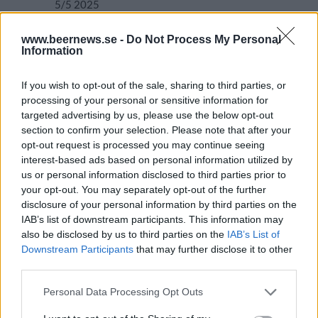
5/5 2025
Bustad Brewing Eternal Paths
www.beernews.se -
Do Not Process My Personal
Information
Producent
Öltyp
Ursprung
ABV
Bustad Brewing
India pale ale
Sverige
6,0%
If you wish to opt-out of the sale, sharing to third parties, or
Volym
Pris
Sortiment
Lanseringsdatum
processing of your personal or sensitive information for
44,0 cl
39,90 kr
TSLS
5/5 2025
targeted advertising by us, please use the below opt-out
section to confirm your selection. Please note that after your
Bustad Brewing Bière de Garde
opt-out request is processed you may continue seeing
Producent
Öltyp
Ursprung
ABV
Volym
interest-based ads based on personal information utilized by
Bustad Brewing
Saison
Sverige
7,0%
33,0 cl
us or personal information disclosed to third parties prior to
your opt-out. You may separately opt-out of the further
Pris
Sortiment
Lanseringsdatum
disclosure of your personal information by third parties on the
26,90 kr
TSLS
7/4 2025
IAB’s list of downstream participants. This information may
also be disclosed by us to third parties on the
IAB’s List of
Bustad Brewing Circuitweaver IPA
Downstream Participants
that may further disclose it to other
Producent
Öltyp
third parties.
Bustad Brewing
New England IPA/Hazy IPA
Personal Data Processing Opt Outs
Ursprung
ABV
Volym
Pris
Sortiment
Sverige
6,0%
33,0 cl
32,80 kr
TSLS