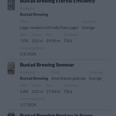
Bustad Brewing Eternal Efficiency
Producent
Bustad Brewing
Öltyp
Ursprung
Lager modern stil/India Pale Lager
Sverige
ABV
Volym
Pris
Sortiment
7,0%
33,0 cl
29,90 kr
TSLS
Lanseringsdatum
5/8 2024
Bustad Brewing Sommar
Producent
Öltyp
Ursprung
Bustad Brewing
Amerikansk pale ale
Sverige
ABV
Volym
Pris
Sortiment
5,8%
33,0 cl
27,90 kr
TSLS
Lanseringsdatum
1/7 2024
Bustad Brewing Nectars in Space