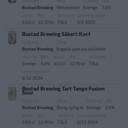
Producent
Öltyp
Ursprung
ABV
Bustad Brewing
Weizenbock
Sverige
7,0%
Volym
Pris
Sortiment
Lanseringsdatum
33,0 cl
32,70 kr
TSLS
3/2 2025
Bustad Brewing Säkert Kort
Producent
Öltyp
Bustad Brewing
Engelsk pale ale och bitter
Ursprung
ABV
Volym
Pris
Sortiment
Sverige
4,6%
33,0 cl
22,90 kr
TSLS
Lanseringsdatum
2/12 2024
Bustad Brewing Tart Tango Fusion
Sour
Producent
Öltyp
Ursprung
ABV
Bustad Brewing
Övrig syrlig öl
Sverige
5,0%
Volym
Pris
Sortiment
Lanseringsdatum
33,0 cl
32,90 kr
TSLS
2/12 2024