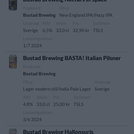
Producent
Öltyp
Bustad Brewing
New England IPA/Hazy IPA
Ursprung
ABV
Volym
Pris
Sortiment
Sverige
6,5%
33,0 cl
32,90 kr
TSLS
Lanseringsdatum
1/7 2024
Bustad Brewing BASTA! Italian Pilsner
Producent
Bustad Brewing
Öltyp
Ursprung
Lager modern stil/India Pale Lager
Sverige
ABV
Volym
Pris
Sortiment
4,8%
33,0 cl
25,00 kr
TSLS
Lanseringsdatum
3/6 2024
Bustad Brewing Hallonsuris