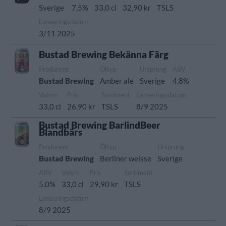
Sverige
7,5%
33,0 cl
32,90 kr
TSLS
Lanseringsdatum
3/11 2025
Bustad Brewing Bekänna Färg
Producent
Öltyp
Ursprung
ABV
Bustad Brewing
Amber ale
Sverige
4,8%
Volym
Pris
Sortiment
Lanseringsdatum
33,0 cl
26,90 kr
TSLS
8/9 2025
Bustad Brewing BarlindBeer
Blandbärs
Producent
Öltyp
Ursprung
Bustad Brewing
Berliner weisse
Sverige
ABV
Volym
Pris
Sortiment
5,0%
33,0 cl
29,90 kr
TSLS
Lanseringsdatum
8/9 2025