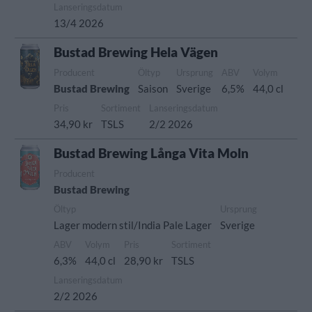
Lanseringsdatum
13/4 2026
Bustad Brewing Hela Vägen
Producent
Öltyp
Ursprung
ABV
Volym
Bustad Brewing
Saison
Sverige
6,5%
44,0 cl
Pris
Sortiment
Lanseringsdatum
34,90 kr
TSLS
2/2 2026
Bustad Brewing Långa Vita Moln
Producent
Bustad Brewing
Öltyp
Ursprung
Lager modern stil/India Pale Lager
Sverige
ABV
Volym
Pris
Sortiment
6,3%
44,0 cl
28,90 kr
TSLS
Lanseringsdatum
2/2 2026