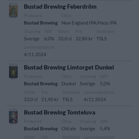
Bustad Brewing Feberdröm
Producent
Öltyp
Bustad Brewing
New England IPA/Hazy IPA
Ursprung
ABV
Volym
Pris
Sortiment
Sverige
6,0%
33,0 cl
32,80 kr
TSLS
Lanseringsdatum
4/11 2024
Bustad Brewing Limtorget Dunkel
Producent
Öltyp
Ursprung
ABV
Bustad Brewing
Dunkel
Sverige
5,0%
Volym
Pris
Sortiment
Lanseringsdatum
33,0 cl
21,90 kr
TSLS
4/11 2024
Bustad Brewing Tomteluva
Producent
Öltyp
Ursprung
ABV
Bustad Brewing
Old ale
Sverige
5,4%
Volym
Pris
Sortiment
Lanseringsdatum