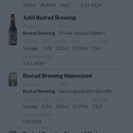
33,0 cl
28,90 kr
TSLS
1/11 2024
Julöl Bustad Brewing
Producent
Öltyp
Bustad Brewing
Öl>Ale>Brune/Dubbel>
Ursprung
ABV
Volym
Pris
Sortiment
Sverige
7,5%
33,0 cl
32,90 kr
TSLS
Lanseringsdatum
1/11 2024
Bustad Brewing Nelsonized
Producent
Öltyp
Bustad Brewing
New England IPA/Hazy IPA
Ursprung
ABV
Volym
Pris
Sortiment
Sverige
6,5%
33,0 cl
32,90 kr
TSLS
Lanseringsdatum
5/8 2024