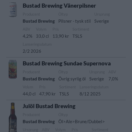
Bustad Brewing Vänerpilsner
Producent
Öltyp
Ursprung
Bustad Brewing
Pilsner - tysk stil
Sverige
ABV
Volym
Pris
Sortiment
4,2%
33,0 cl
13,90 kr
TSLS
Lanseringsdatum
2/2 2026
Bustad Brewing Sundae Supernova
Producent
Öltyp
Ursprung
ABV
Bustad Brewing
Övrig syrlig öl
Sverige
7,0%
Volym
Pris
Sortiment
Lanseringsdatum
44,0 cl
47,90 kr
TSLS
8/12 2025
Julöl Bustad Brewing
Producent
Öltyp
Bustad Brewing
Öl>Ale>Brune/Dubbel>
Ursprung
ABV
Volym
Pris
Sortiment