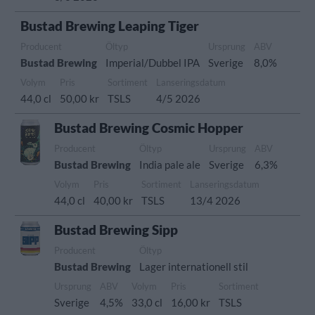
Bustad Brewing Leaping Tiger
Producent
Öltyp
Ursprung
ABV
Bustad Brewing
Imperial/Dubbel IPA
Sverige
8,0%
Volym
Pris
Sortiment
Lanseringsdatum
44,0 cl
50,00 kr
TSLS
4/5 2026
Bustad Brewing Cosmic Hopper
Producent
Öltyp
Ursprung
ABV
Bustad Brewing
India pale ale
Sverige
6,3%
Volym
Pris
Sortiment
Lanseringsdatum
44,0 cl
40,00 kr
TSLS
13/4 2026
Bustad Brewing Sipp
Producent
Öltyp
Bustad Brewing
Lager internationell stil
Ursprung
ABV
Volym
Pris
Sortiment
Sverige
4,5%
33,0 cl
16,00 kr
TSLS