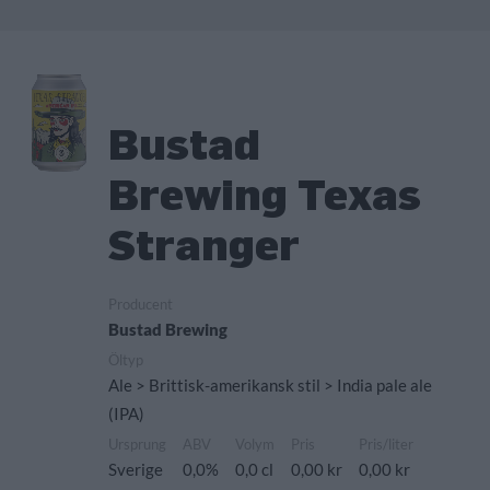
Bustad
Brewing Texas
Stranger
Producent
Bustad Brewing
Öltyp
Ale > Brittisk-amerikansk stil > India pale ale
(IPA)
Ursprung
ABV
Volym
Pris
Pris/liter
Sverige
0,0%
0,0 cl
0,00 kr
0,00 kr