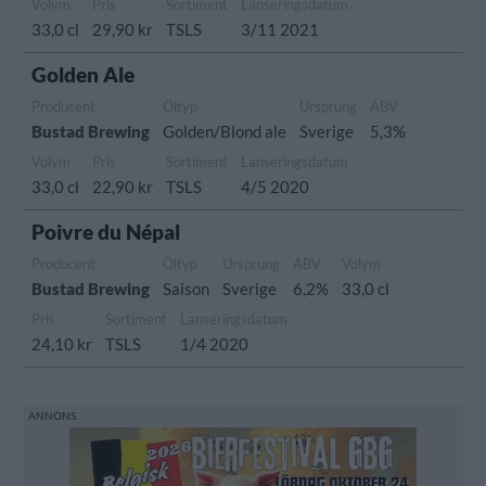
Volym
Pris
Sortiment
Lanseringsdatum
33,0 cl
29,90 kr
TSLS
3/11 2021
Golden Ale
Producent
Öltyp
Ursprung
ABV
Bustad Brewing
Golden/Blond ale
Sverige
5,3%
Volym
Pris
Sortiment
Lanseringsdatum
33,0 cl
22,90 kr
TSLS
4/5 2020
Poivre du Népal
Producent
Öltyp
Ursprung
ABV
Volym
Bustad Brewing
Saison
Sverige
6,2%
33,0 cl
Pris
Sortiment
Lanseringsdatum
24,10 kr
TSLS
1/4 2020