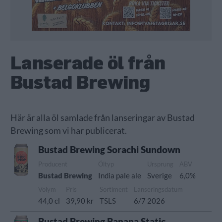
Lanserade öl från
Bustad Brewing
Här är alla öl samlade från lanseringar av Bustad
Brewing som vi har publicerat.
Bustad Brewing Sorachi Sundown
Producent
Öltyp
Ursprung
ABV
Bustad Brewing
India pale ale
Sverige
6,0%
Volym
Pris
Sortiment
Lanseringsdatum
44,0 cl
39,90 kr
TSLS
6/7 2026
Bustad Brewing Banana Static