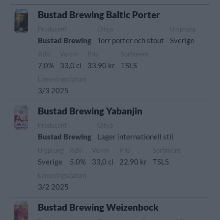
Bustad Brewing Baltic Porter
Producent
Öltyp
Ursprung
Bustad Brewing
Torr porter och stout
Sverige
ABV
Volym
Pris
Sortiment
7,0%
33,0 cl
33,90 kr
TSLS
Lanseringsdatum
3/3 2025
Bustad Brewing Yabanjin
Producent
Öltyp
Bustad Brewing
Lager internationell stil
Ursprung
ABV
Volym
Pris
Sortiment
Sverige
5,0%
33,0 cl
22,90 kr
TSLS
Lanseringsdatum
3/2 2025
Bustad Brewing Weizenbock