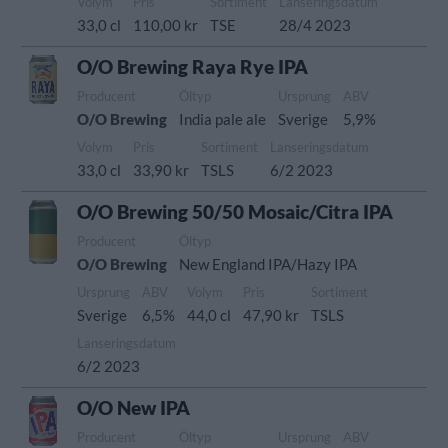
Volym
Pris
Sortiment
Lanseringsdatum
33,0 cl
110,00 kr
TSE
28/4 2023
O/O Brewing Raya Rye IPA
Producent
Öltyp
Ursprung
ABV
O/O Brewing
India pale ale
Sverige
5,9%
Volym
Pris
Sortiment
Lanseringsdatum
33,0 cl
33,90 kr
TSLS
6/2 2023
O/O Brewing 50/50 Mosaic/Citra IPA
Producent
Öltyp
O/O Brewing
New England IPA/Hazy IPA
Ursprung
ABV
Volym
Pris
Sortiment
Sverige
6,5%
44,0 cl
47,90 kr
TSLS
Lanseringsdatum
6/2 2023
O/O New IPA
Producent
Öltyp
Ursprung
ABV