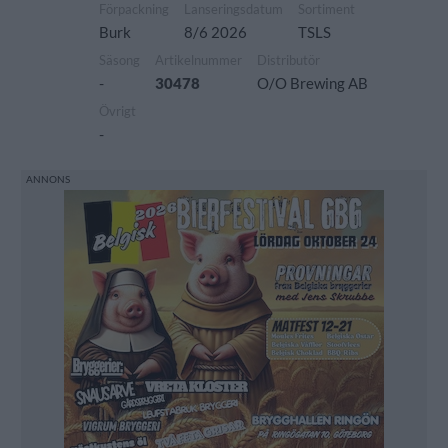
Förpackning
Lanseringsdatum
Sortiment
Burk
8/6 2026
TSLS
Säsong
Artikelnummer
Distributör
-
30478
O/O Brewing AB
Övrigt
-