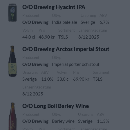
O/O Brewing Hyacint IPA
Producent
Öltyp
Ursprung
ABV
O/O Brewing
India pale ale
Sverige
6,7%
Volym
Pris
Sortiment
Lanseringsdatum
44,0 cl
48,90 kr
TSLS
8/12 2025
O/O Brewing Arctos Imperial Stout
Producent
Öltyp
O/O Brewing
Imperial porter och stout
Ursprung
ABV
Volym
Pris
Sortiment
Sverige
11,0%
33,0 cl
69,90 kr
TSLS
Lanseringsdatum
8/12 2025
O/O Long Boil Barley Wine
Producent
Öltyp
Ursprung
ABV
O/O Brewing
Barley wine
Sverige
11,3%
Volym
Pris
Sortiment
Lanseringsdatum