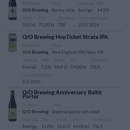
Producent
Öltyp
Ursprung
ABV
O/O Brewing
Barley wine
Sverige
14,5%
Volym
Pris
Sortiment
Lanseringsdatum
33,0 cl
70,00 kr
TSE
20/2 2026
O/O Brewing HopTicket Strata IPA
Producent
Öltyp
O/O Brewing
New England IPA/Hazy IPA
Ursprung
ABV
Volym
Pris
Sortiment
Sverige
7,1%
44,0 cl
59,00 kr
TSLS
Lanseringsdatum
2/2 2026
O/O Brewing Anniversary Baltic
Porter
Producent
Öltyp
O/O Brewing
Imperial porter och stout
Ursprung
ABV
Volym
Pris
Sortiment
Sverige
11,0%
33,0 cl
69,00 kr
TSLS