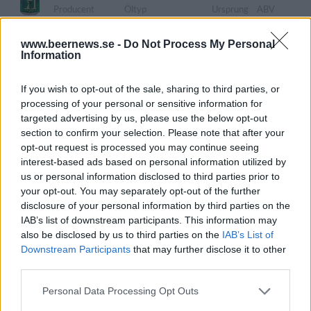
Producent
Öltyp
Ursprung
ABV
O/O Brewing
Golden/Blond ale
Sverige
4,5%
www.beernews.se -
Do Not Process My Personal
Volym
Pris
Sortiment
Lanseringsdatum
Information
33,0 cl
24,90 kr
TSLS
9/6 2025
O/O Brewing Hefeweizen
If you wish to opt-out of the sale, sharing to third parties, or
processing of your personal or sensitive information for
Producent
Öltyp
Ursprung
ABV
targeted advertising by us, please use the below opt-out
O/O Brewing
Hefeweizen
Sverige
5,5%
section to confirm your selection. Please note that after your
Volym
Pris
Sortiment
Lanseringsdatum
opt-out request is processed you may continue seeing
33,0 cl
26,90 kr
TSLS
9/6 2025
interest-based ads based on personal information utilized by
us or personal information disclosed to third parties prior to
O/O Long Boil Barley Wine BBA
your opt-out. You may separately opt-out of the further
disclosure of your personal information by third parties on the
Producent
Öltyp
Ursprung
ABV
IAB’s list of downstream participants. This information may
O/O Brewing
Barley wine
Sverige
12,3%
also be disclosed by us to third parties on the
IAB’s List of
Volym
Pris
Sortiment
Lanseringsdatum
Downstream Participants
that may further disclose it to other
33,0 cl
100,00 kr
TSE
16/5 2025
third parties.
O/O Cichi IPA
Personal Data Processing Opt Outs