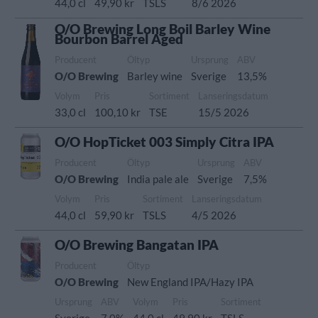
44,0 cl
49,90 kr
TSLS
8/6 2026
O/O Brewing Long Boil Barley Wine
Bourbon Barrel Aged
Producent
Öltyp
Ursprung
ABV
O/O Brewing
Barley wine
Sverige
13,5%
Volym
Pris
Sortiment
Lanseringsdatum
33,0 cl
100,10 kr
TSE
15/5 2026
O/O HopTicket 003 Simply Citra IPA
Producent
Öltyp
Ursprung
ABV
O/O Brewing
India pale ale
Sverige
7,5%
Volym
Pris
Sortiment
Lanseringsdatum
44,0 cl
59,90 kr
TSLS
4/5 2026
O/O Brewing Bangatan IPA
Producent
Öltyp
O/O Brewing
New England IPA/Hazy IPA
Ursprung
ABV
Volym
Pris
Sortiment