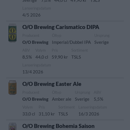
Sverige
7,0%
44,0 cl
49,90 kr
TSLS
Lanseringsdatum
4/5 2026
O/O Brewing Carismatico DIPA
Producent
Öltyp
Ursprung
O/O Brewing
Imperial/Dubbel IPA
Sverige
ABV
Volym
Pris
Sortiment
8,5%
44,0 cl
59,90 kr
TSLS
Lanseringsdatum
13/4 2026
O/O Brewing Easter Ale
Producent
Öltyp
Ursprung
ABV
O/O Brewing
Amber ale
Sverige
5,5%
Volym
Pris
Sortiment
Lanseringsdatum
33,0 cl
31,10 kr
TSLS
16/3 2026
O/O Brewing Bohemia Saison