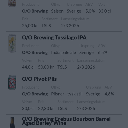
Producent
Öltyp
Ursprung
ABV
Volym
O/O Brewing
Saison
Sverige
5,0%
33,0 cl
Pris
Sortiment
Lanseringsdatum
25,00 kr
TSLS
2/3 2026
O/O Brewing Tussilago IPA
Producent
Öltyp
Ursprung
ABV
O/O Brewing
India pale ale
Sverige
6,5%
Volym
Pris
Sortiment
Lanseringsdatum
44,0 cl
50,00 kr
TSLS
2/3 2026
O/O Pivot Pils
Producent
Öltyp
Ursprung
ABV
O/O Brewing
Pilsner - tysk stil
Sverige
4,6%
Volym
Pris
Sortiment
Lanseringsdatum
33,0 cl
22,30 kr
TSLS
2/3 2026
O/O Brewing Erebus Bourbon Barrel
Aged Barley Wine