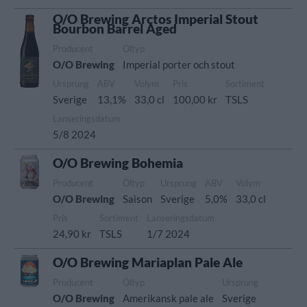
O/O Brewing Arctos Imperial Stout
Bourbon Barrel Aged
Producent
Öltyp
O/O Brewing
Imperial porter och stout
Ursprung
ABV
Volym
Pris
Sortiment
Sverige
13,1%
33,0 cl
100,00 kr
TSLS
Lanseringsdatum
5/8 2024
O/O Brewing Bohemia
Producent
Öltyp
Ursprung
ABV
Volym
O/O Brewing
Saison
Sverige
5,0%
33,0 cl
Pris
Sortiment
Lanseringsdatum
24,90 kr
TSLS
1/7 2024
O/O Brewing Mariaplan Pale Ale
Producent
Öltyp
Ursprung
O/O Brewing
Amerikansk pale ale
Sverige