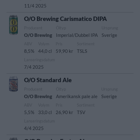
11/4 2025
O/O Brewing Carismatico DIPA
Producent
Öltyp
Ursprung
O/O Brewing
Imperial/Dubbel IPA
Sverige
ABV
Volym
Pris
Sortiment
8,5%
44,0 cl
59,90 kr
TSLS
Lanseringsdatum
7/4 2025
O/O Standard Ale
Producent
Öltyp
Ursprung
O/O Brewing
Amerikansk pale ale
Sverige
ABV
Volym
Pris
Sortiment
5,5%
33,0 cl
26,90 kr
TSV
Lanseringsdatum
4/4 2025