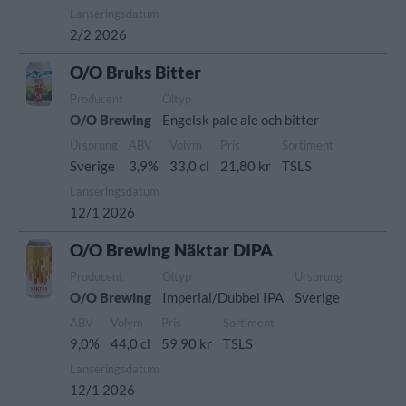
Lanseringsdatum
2/2 2026
O/O Bruks Bitter
Producent
Öltyp
O/O Brewing
Engelsk pale ale och bitter
Ursprung
ABV
Volym
Pris
Sortiment
Sverige
3,9%
33,0 cl
21,80 kr
TSLS
Lanseringsdatum
12/1 2026
O/O Brewing Näktar DIPA
Producent
Öltyp
Ursprung
O/O Brewing
Imperial/Dubbel IPA
Sverige
ABV
Volym
Pris
Sortiment
9,0%
44,0 cl
59,90 kr
TSLS
Lanseringsdatum
12/1 2026