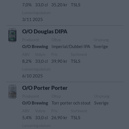
7,0%
33,0 cl
35,20 kr
TSLS
Lanseringsdatum
3/11 2025
O/O Douglas DIPA
Producent
Öltyp
Ursprung
O/O Brewing
Imperial/Dubbel IPA
Sverige
ABV
Volym
Pris
Sortiment
8,2%
33,0 cl
39,90 kr
TSLS
Lanseringsdatum
6/10 2025
O/O Porter Porter
Producent
Öltyp
Ursprung
O/O Brewing
Torr porter och stout
Sverige
ABV
Volym
Pris
Sortiment
5,4%
33,0 cl
26,90 kr
TSLS
Lanseringsdatum