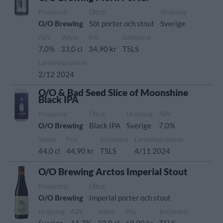
Producent
Öltyp
Ursprung
O/O Brewing
Söt porter och stout
Sverige
ABV
Volym
Pris
Sortiment
7,0%
33,0 cl
34,90 kr
TSLS
Lanseringsdatum
2/12 2024
O/O & Bad Seed Slice of Moonshine
Black IPA
Producent
Öltyp
Ursprung
ABV
O/O Brewing
Black IPA
Sverige
7,0%
Volym
Pris
Sortiment
Lanseringsdatum
44,0 cl
44,90 kr
TSLS
4/11 2024
O/O Brewing Arctos Imperial Stout
Producent
Öltyp
O/O Brewing
Imperial porter och stout
Ursprung
ABV
Volym
Pris
Sortiment