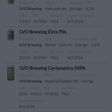
Producent
Öltyp
Ursprung
ABV
O/O Brewing
India pale ale
Sverige
6,7%
Volym
Pris
Sortiment
Lanseringsdatum
33,0 cl
34,90 kr
TSLS
6/5 2024
O/O Brewing Ekta Pils
Producent
Öltyp
Ursprung
ABV
O/O Brewing
Pilsner - tysk stil
Sverige
5,2%
Volym
Pris
Sortiment
Lanseringsdatum
33,0 cl
24,90 kr
TSLS
6/5 2024
O/O Brewing Carismatico DIPA
Producent
Öltyp
Ursprung
O/O Brewing
Imperial/Dubbel IPA
Sverige
ABV
Volym
Pris
Sortiment
8,5%
44,0 cl
49,80 kr
TSLS
Lanseringsdatum
8/4 2024