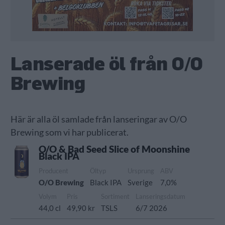
Lanserade öl från O/O
Brewing
Här är alla öl samlade från lanseringar av O/O
Brewing som vi har publicerat.
O/O & Bad Seed Slice of Moonshine
Black IPA
Producent
Öltyp
Ursprung
ABV
O/O Brewing
Black IPA
Sverige
7,0%
Volym
Pris
Sortiment
Lanseringsdatum
44,0 cl
49,90 kr
TSLS
6/7 2026