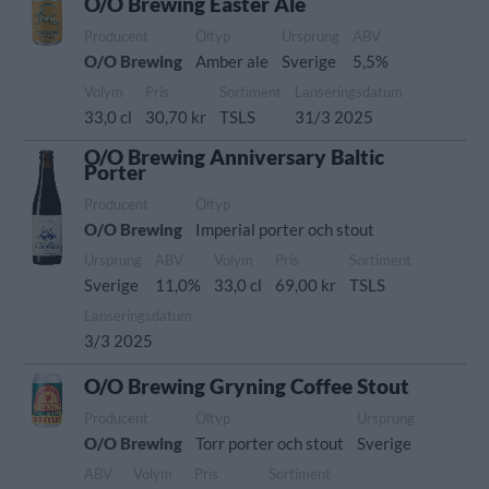
O/O Brewing Easter Ale
Producent
Öltyp
Ursprung
ABV
O/O Brewing
Amber ale
Sverige
5,5%
Volym
Pris
Sortiment
Lanseringsdatum
33,0 cl
30,70 kr
TSLS
31/3 2025
O/O Brewing Anniversary Baltic
Porter
Producent
Öltyp
O/O Brewing
Imperial porter och stout
Ursprung
ABV
Volym
Pris
Sortiment
Sverige
11,0%
33,0 cl
69,00 kr
TSLS
Lanseringsdatum
3/3 2025
O/O Brewing Gryning Coffee Stout
Producent
Öltyp
Ursprung
O/O Brewing
Torr porter och stout
Sverige
ABV
Volym
Pris
Sortiment