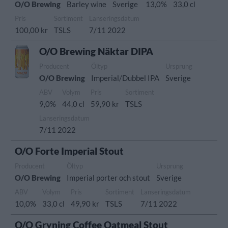
O/O Brewing
Barley wine
Sverige
13,0%
33,0 cl
Pris
Sortiment
Lanseringsdatum
100,00 kr
TSLS
7/11 2022
O/O Brewing Näktar DIPA
Producent
Öltyp
Ursprung
O/O Brewing
Imperial/Dubbel IPA
Sverige
ABV
Volym
Pris
Sortiment
9,0%
44,0 cl
59,90 kr
TSLS
Lanseringsdatum
7/11 2022
O/O Forte Imperial Stout
Producent
Öltyp
Ursprung
O/O Brewing
Imperial porter och stout
Sverige
ABV
Volym
Pris
Sortiment
Lanseringsdatum
10,0%
33,0 cl
49,90 kr
TSLS
7/11 2022
O/O Gryning Coffee Oatmeal Stout