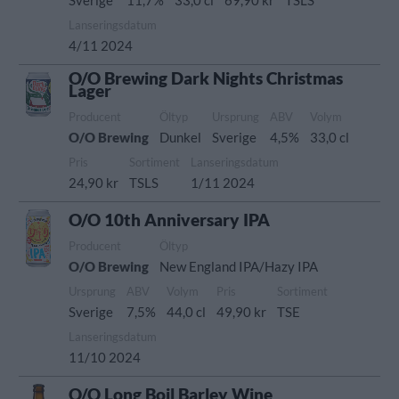
Sverige
11,7%
33,0 cl
69,90 kr
TSLS
Lanseringsdatum
4/11 2024
O/O Brewing Dark Nights Christmas
Lager
Producent
Öltyp
Ursprung
ABV
Volym
O/O Brewing
Dunkel
Sverige
4,5%
33,0 cl
Pris
Sortiment
Lanseringsdatum
24,90 kr
TSLS
1/11 2024
O/O 10th Anniversary IPA
Producent
Öltyp
O/O Brewing
New England IPA/Hazy IPA
Ursprung
ABV
Volym
Pris
Sortiment
Sverige
7,5%
44,0 cl
49,90 kr
TSE
Lanseringsdatum
11/10 2024
O/O Long Boil Barley Wine