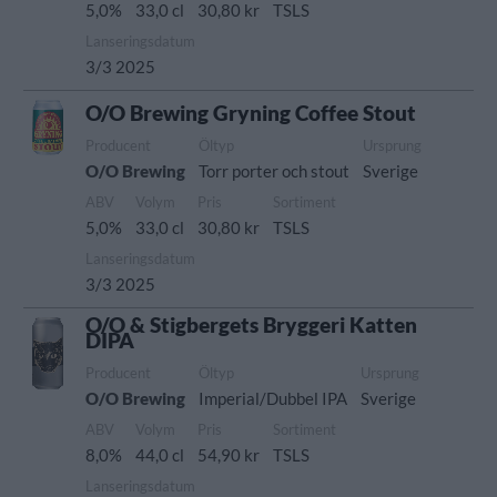
5,0%
33,0 cl
30,80 kr
TSLS
Lanseringsdatum
3/3 2025
O/O Brewing Gryning Coffee Stout
Producent
Öltyp
Ursprung
O/O Brewing
Torr porter och stout
Sverige
ABV
Volym
Pris
Sortiment
5,0%
33,0 cl
30,80 kr
TSLS
Lanseringsdatum
3/3 2025
O/O & Stigbergets Bryggeri Katten
DIPA
Producent
Öltyp
Ursprung
O/O Brewing
Imperial/Dubbel IPA
Sverige
ABV
Volym
Pris
Sortiment
8,0%
44,0 cl
54,90 kr
TSLS
Lanseringsdatum