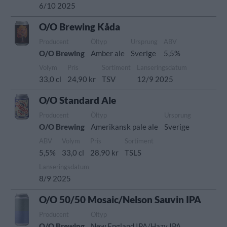
6/10 2025
O/O Brewing Kåda
Producent
Öltyp
Ursprung
ABV
O/O Brewing
Amber ale
Sverige
5,5%
Volym
Pris
Sortiment
Lanseringsdatum
33,0 cl
24,90 kr
TSV
12/9 2025
O/O Standard Ale
Producent
Öltyp
Ursprung
O/O Brewing
Amerikansk pale ale
Sverige
ABV
Volym
Pris
Sortiment
5,5%
33,0 cl
28,90 kr
TSLS
Lanseringsdatum
8/9 2025
O/O 50/50 Mosaic/Nelson Sauvin IPA
Producent
Öltyp
O/O Brewing
New England IPA/Hazy IPA