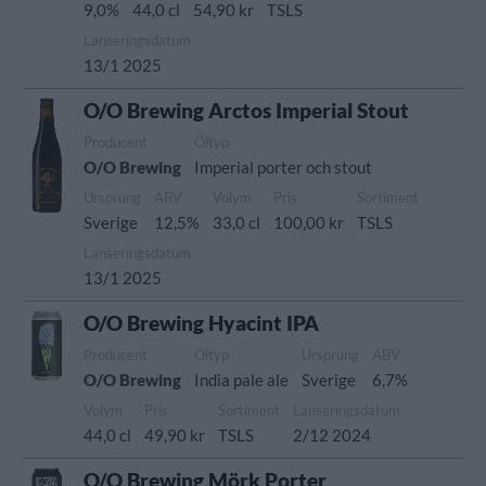
9,0%
44,0 cl
54,90 kr
TSLS
Lanseringsdatum
13/1 2025
O/O Brewing Arctos Imperial Stout
Producent
Öltyp
O/O Brewing
Imperial porter och stout
Ursprung
ABV
Volym
Pris
Sortiment
Sverige
12,5%
33,0 cl
100,00 kr
TSLS
Lanseringsdatum
13/1 2025
O/O Brewing Hyacint IPA
Producent
Öltyp
Ursprung
ABV
O/O Brewing
India pale ale
Sverige
6,7%
Volym
Pris
Sortiment
Lanseringsdatum
44,0 cl
49,90 kr
TSLS
2/12 2024
O/O Brewing Mörk Porter