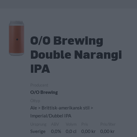
O/O Brewing
Double Narangi
IPA
Producent
O/O Brewing
Öltyp
Ale > Brittisk-amerikansk stil >
Imperial/Dubbel IPA
Ursprung
ABV
Volym
Pris
Pris/liter
Sverige
0,0%
0,0 cl
0,00 kr
0,00 kr