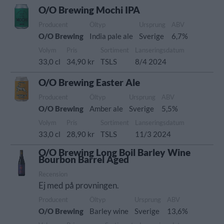
O/O Brewing Mochi IPA
Producent
Öltyp
Ursprung
ABV
O/O Brewing
India pale ale
Sverige
6,7%
Volym
Pris
Sortiment
Lanseringsdatum
33,0 cl
34,90 kr
TSLS
8/4 2024
O/O Brewing Easter Ale
Producent
Öltyp
Ursprung
ABV
O/O Brewing
Amber ale
Sverige
5,5%
Volym
Pris
Sortiment
Lanseringsdatum
33,0 cl
28,90 kr
TSLS
11/3 2024
O/O Brewing Long Boil Barley Wine
Bourbon Barrel Aged
Recension
Ej med på provningen.
Producent
Öltyp
Ursprung
ABV
O/O Brewing
Barley wine
Sverige
13,6%