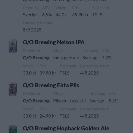
Ursprung
ABV
Volym
Pris
Sortiment
Sverige
6,5%
44,0 cl
49,90 kr
TSLS
Lanseringsdatum
8/9 2025
O/O Brewing Nelson IPA
Producent
Öltyp
Ursprung
ABV
O/O Brewing
India pale ale
Sverige
7,2%
Volym
Pris
Sortiment
Lanseringsdatum
33,0 cl
39,90 kr
TSLS
4/8 2025
O/O Brewing Ekta Pils
Producent
Öltyp
Ursprung
ABV
O/O Brewing
Pilsner - tysk stil
Sverige
5,2%
Volym
Pris
Sortiment
Lanseringsdatum
33,0 cl
24,90 kr
TSLS
4/8 2025
O/O Brewing Hopback Golden Ale