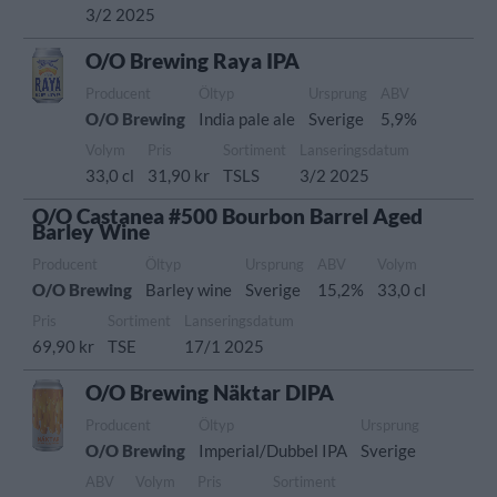
3/2 2025
O/O Brewing Raya IPA
Producent
Öltyp
Ursprung
ABV
O/O Brewing
India pale ale
Sverige
5,9%
Volym
Pris
Sortiment
Lanseringsdatum
33,0 cl
31,90 kr
TSLS
3/2 2025
O/O Castanea #500 Bourbon Barrel Aged
Barley Wine
Producent
Öltyp
Ursprung
ABV
Volym
O/O Brewing
Barley wine
Sverige
15,2%
33,0 cl
Pris
Sortiment
Lanseringsdatum
69,90 kr
TSE
17/1 2025
O/O Brewing Näktar DIPA
Producent
Öltyp
Ursprung
O/O Brewing
Imperial/Dubbel IPA
Sverige
ABV
Volym
Pris
Sortiment