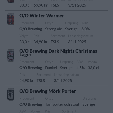
33,0 cl
69,90 kr
TSLS
3/11 2025
O/O Winter Warmer
Producent
Öltyp
Ursprung
ABV
O/O Brewing
Strong ale
Sverige
8,0%
Volym
Pris
Sortiment
Lanseringsdatum
33,0 cl
34,90 kr
TSLS
3/11 2025
O/O Brewing Dark Nights Christmas
Lager
Producent
Öltyp
Ursprung
ABV
Volym
O/O Brewing
Dunkel
Sverige
4,5%
33,0 cl
Pris
Sortiment
Lanseringsdatum
24,90 kr
TSLS
3/11 2025
O/O Brewing Mörk Porter
Producent
Öltyp
Ursprung
O/O Brewing
Torr porter och stout
Sverige
ABV
Volym
Pris
Sortiment