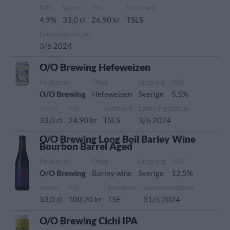
ABV
Volym
Pris
Sortiment
4,9%
33,0 cl
26,90 kr
TSLS
Lanseringsdatum
3/6 2024
O/O Brewing Hefeweizen
Producent
Öltyp
Ursprung
ABV
O/O Brewing
Hefeweizen
Sverige
5,5%
Volym
Pris
Sortiment
Lanseringsdatum
33,0 cl
24,90 kr
TSLS
3/6 2024
O/O Brewing Long Boil Barley Wine
Bourbon Barrel Aged
Producent
Öltyp
Ursprung
ABV
O/O Brewing
Barley wine
Sverige
12,5%
Volym
Pris
Sortiment
Lanseringsdatum
33,0 cl
100,20 kr
TSE
31/5 2024
O/O Brewing Cichi IPA