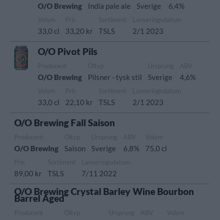
O/O Brewing
India pale ale
Sverige
6,4%
Volym
Pris
Sortiment
Lanseringsdatum
33,0 cl
33,20 kr
TSLS
2/1 2023
O/O Pivot Pils
Producent
Öltyp
Ursprung
ABV
O/O Brewing
Pilsner - tysk stil
Sverige
4,6%
Volym
Pris
Sortiment
Lanseringsdatum
33,0 cl
22,10 kr
TSLS
2/1 2023
O/O Brewing Fall Saison
Producent
Öltyp
Ursprung
ABV
Volym
O/O Brewing
Saison
Sverige
6,8%
75,0 cl
Pris
Sortiment
Lanseringsdatum
89,00 kr
TSLS
7/11 2022
O/O Brewing Crystal Barley Wine Bourbon
Barrel Aged
Producent
Öltyp
Ursprung
ABV
Volym