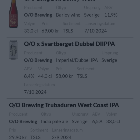
Producent
Öltyp
Ursprung
ABV
O/O Brewing
Barley wine
Sverige
11,9%
Volym
Pris
Sortiment
Lanseringsdatum
33,0 cl
69,00 kr
TSLS
7/10 2024
O/O x Svartberget Dubbel DIIPPA
Producent
Öltyp
Ursprung
O/O Brewing
Imperial/Dubbel IPA
Sverige
ABV
Volym
Pris
Sortiment
8,4%
44,0 cl
58,00 kr
TSLS
Lanseringsdatum
7/10 2024
O/O Brewing Trubaduren West Coast IPA
Producent
Öltyp
Ursprung
ABV
Volym
O/O Brewing
India pale ale
Sverige
6,5%
33,0 cl
Pris
Sortiment
Lanseringsdatum
29,90 kr
TSLS
2/9 2024