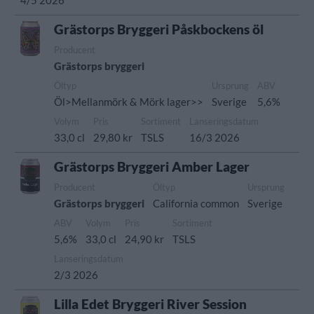
4/5 2026
Grästorps Bryggeri Påskbockens öl
Producent
Grästorps bryggeri
Öltyp
Ursprung
ABV
Öl>Mellanmörk & Mörk lager>>
Sverige
5,6%
Volym
Pris
Sortiment
Lanseringsdatum
33,0 cl
29,80 kr
TSLS
16/3 2026
Grästorps Bryggeri Amber Lager
Producent
Öltyp
Ursprung
Grästorps bryggeri
California common
Sverige
ABV
Volym
Pris
Sortiment
5,6%
33,0 cl
24,90 kr
TSLS
Lanseringsdatum
2/3 2026
Lilla Edet Bryggeri River Session