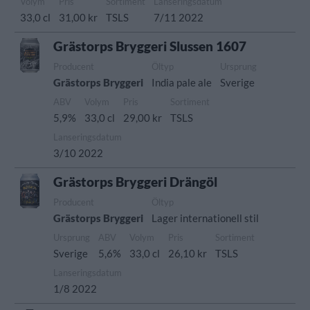
Volym
Pris
Sortiment
Lanseringsdatum
33,0 cl
31,00 kr
TSLS
7/11 2022
Grästorps Bryggeri Slussen 1607
Producent
Öltyp
Ursprung
Grästorps Bryggeri
India pale ale
Sverige
ABV
Volym
Pris
Sortiment
5,9%
33,0 cl
29,00 kr
TSLS
Lanseringsdatum
3/10 2022
Grästorps Bryggeri Drängöl
Producent
Öltyp
Grästorps Bryggeri
Lager internationell stil
Ursprung
ABV
Volym
Pris
Sortiment
Sverige
5,6%
33,0 cl
26,10 kr
TSLS
Lanseringsdatum
1/8 2022