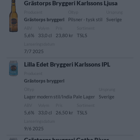
Grästorps Bryggeri Karlssons Ljusa
Producent
Öltyp
Ursprung
Grästorps bryggeri
Pilsner - tysk stil
Sverige
ABV
Volym
Pris
Sortiment
5,6%
33,0 cl
23,80 kr
TSLS
Lanseringsdatum
7/7 2025
Lilla Edet Bryggeri Karlssons IPL
Producent
Grästorps bryggeri
Öltyp
Ursprung
Lager modern stil/India Pale Lager
Sverige
ABV
Volym
Pris
Sortiment
5,6%
33,0 cl
26,50 kr
TSLS
Lanseringsdatum
9/6 2025
Grästorps bryggeri Gotha River