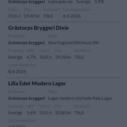
Grästorps bryggeri
India pale ale
Sverige
5,9%
Volym
Pris
Sortiment
Lanseringsdatum
33,0 cl
29,40 kr
TSLS
8/6 2026
Grästorps Bryggeri Dixie
Producent
Öltyp
Grästorps bryggeri
New England IPA/Hazy IPA
Ursprung
ABV
Volym
Pris
Sortiment
Sverige
6,7%
33,0 cl
29,50 kr
TSLS
Lanseringsdatum
8/6 2026
Lilla Edet Modern Lager
Producent
Öltyp
Grästorps bryggeri
Lager modern stil/India Pale Lager
Ursprung
ABV
Volym
Pris
Sortiment
Sverige
5,6%
33,0 cl
25,80 kr
TSLS
Lanseringsdatum