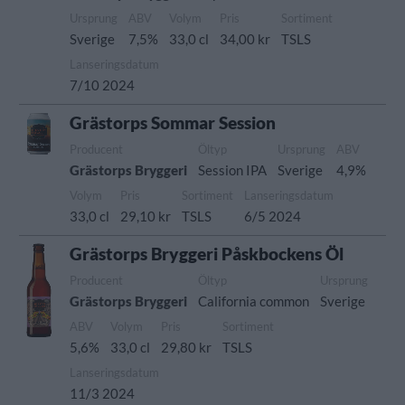
Ursprung
ABV
Volym
Pris
Sortiment
Sverige
7,5%
33,0 cl
34,00 kr
TSLS
Lanseringsdatum
7/10 2024
Grästorps Sommar Session
Producent
Öltyp
Ursprung
ABV
Grästorps Bryggeri
Session IPA
Sverige
4,9%
Volym
Pris
Sortiment
Lanseringsdatum
33,0 cl
29,10 kr
TSLS
6/5 2024
Grästorps Bryggeri Påskbockens Öl
Producent
Öltyp
Ursprung
Grästorps Bryggeri
California common
Sverige
ABV
Volym
Pris
Sortiment
5,6%
33,0 cl
29,80 kr
TSLS
Lanseringsdatum
11/3 2024