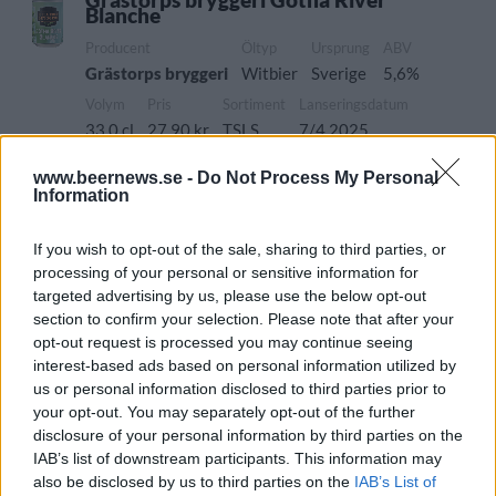
Blanche
Producent
Öltyp
Ursprung
ABV
Grästorps bryggeri
Witbier
Sverige
5,6%
Volym
Pris
Sortiment
Lanseringsdatum
33,0 cl
27,90 kr
TSLS
7/4 2025
Grästorps bryggeri Påskbockens öl
www.beernews.se -
Do Not Process My Personal
Information
Producent
Öltyp
Ursprung
Grästorps bryggeri
California common
Sverige
If you wish to opt-out of the sale, sharing to third parties, or
ABV
Volym
Pris
Sortiment
processing of your personal or sensitive information for
5,6%
33,0 cl
29,40 kr
TSLS
targeted advertising by us, please use the below opt-out
section to confirm your selection. Please note that after your
Lanseringsdatum
opt-out request is processed you may continue seeing
31/3 2025
interest-based ads based on personal information utilized by
us or personal information disclosed to third parties prior to
Lilla Edet Bryggeri Black River Stout
your opt-out. You may separately opt-out of the further
Producent
Öltyp
disclosure of your personal information by third parties on the
Grästorps bryggeri
Söt porter och stout
IAB’s list of downstream participants. This information may
also be disclosed by us to third parties on the
IAB’s List of
Ursprung
ABV
Volym
Pris
Sortiment