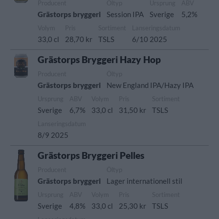
Producent
Öltyp
Ursprung
ABV
Grästorps bryggeri
Session IPA
Sverige
5,2%
Volym
Pris
Sortiment
Lanseringsdatum
33,0 cl
28,70 kr
TSLS
6/10 2025
Grästorps Bryggeri Hazy Hop
Producent
Öltyp
Grästorps bryggeri
New England IPA/Hazy IPA
Ursprung
ABV
Volym
Pris
Sortiment
Sverige
6,7%
33,0 cl
31,50 kr
TSLS
Lanseringsdatum
8/9 2025
Grästorps Bryggeri Pelles
Producent
Öltyp
Grästorps bryggeri
Lager internationell stil
Ursprung
ABV
Volym
Pris
Sortiment
Sverige
4,8%
33,0 cl
25,30 kr
TSLS