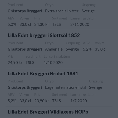
Producent
Öltyp
Ursprung
Grästorps Bryggeri
Extra special bitter
Sverige
ABV
Volym
Pris
Sortiment
Lanseringsdatum
5,0%
33,0 cl
24,30 kr
TSLS
2/11 2020
Lilla Edet bryggeri Slottsöl 1852
Producent
Öltyp
Ursprung
ABV
Volym
Grästorps Bryggeri
Amber ale
Sverige
5,2%
33,0 cl
Pris
Sortiment
Lanseringsdatum
24,90 kr
TSLS
1/10 2020
Lilla Edet Bryggeri Bruket 1881
Producent
Öltyp
Ursprung
Grästorps Bryggeri
Lager internationell stil
Sverige
ABV
Volym
Pris
Sortiment
Lanseringsdatum
5,2%
33,0 cl
23,90 kr
TSLS
1/7 2020
Lilla Edet Bryggeri Vildlaxens HOPp