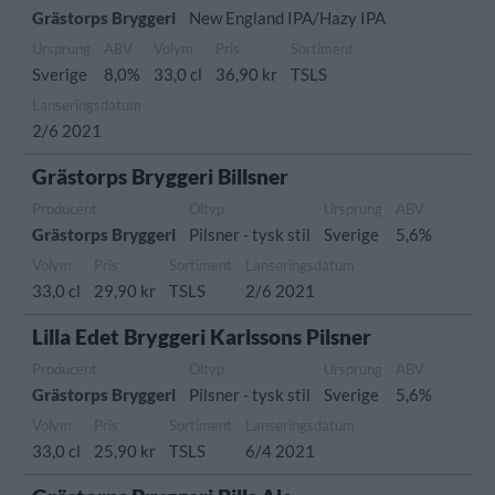
Grästorps Bryggeri
New England IPA/Hazy IPA
Ursprung
ABV
Volym
Pris
Sortiment
Sverige
8,0%
33,0 cl
36,90 kr
TSLS
Lanseringsdatum
2/6 2021
Grästorps Bryggeri Billsner
Producent
Öltyp
Ursprung
ABV
Grästorps Bryggeri
Pilsner - tysk stil
Sverige
5,6%
Volym
Pris
Sortiment
Lanseringsdatum
33,0 cl
29,90 kr
TSLS
2/6 2021
Lilla Edet Bryggeri Karlssons Pilsner
Producent
Öltyp
Ursprung
ABV
Grästorps Bryggeri
Pilsner - tysk stil
Sverige
5,6%
Volym
Pris
Sortiment
Lanseringsdatum
33,0 cl
25,90 kr
TSLS
6/4 2021