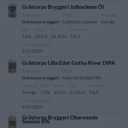
Grästorps Bryggeri Julbockens Öl
Producent
Öltyp
Ursprung
Grästorps bryggeri
California common
Sverige
ABV
Volym
Pris
Sortiment
5,6%
33,0 cl
28,70 kr
TSLS
Lanseringsdatum
3/11 2025
Grästorps Lilla Edet Gotha River DIPA
Producent
Öltyp
Grästorps bryggeri
Imperial/Dubbel IPA
Ursprung
ABV
Volym
Pris
Sortiment
Sverige
7,5%
33,0 cl
31,40 kr
TSLS
Lanseringsdatum
6/10 2025
Grästorps Bryggeri Oberoende
Session IPA