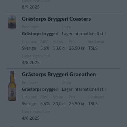
Lanseringsdatum
8/9 2025
Grästorps Bryggeri Coasters
Producent
Öltyp
Grästorps bryggeri
Lager internationell stil
Ursprung
ABV
Volym
Pris
Sortiment
Sverige
5,6%
33,0 cl
25,50 kr
TSLS
Lanseringsdatum
4/8 2025
Grästorps Bryggeri Granathen
Producent
Öltyp
Grästorps bryggeri
Lager internationell stil
Ursprung
ABV
Volym
Pris
Sortiment
Sverige
5,6%
33,0 cl
25,90 kr
TSLS
Lanseringsdatum
4/8 2025