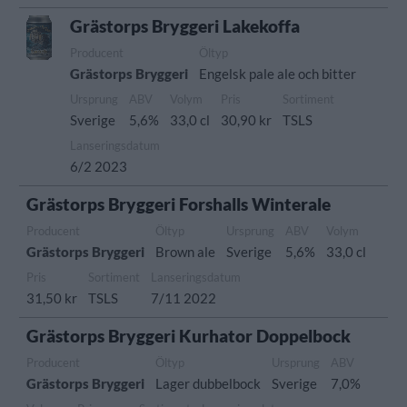
Grästorps Bryggeri Lakekoffa
Producent
Öltyp
Grästorps Bryggeri
Engelsk pale ale och bitter
Ursprung
ABV
Volym
Pris
Sortiment
Sverige
5,6%
33,0 cl
30,90 kr
TSLS
Lanseringsdatum
6/2 2023
Grästorps Bryggeri Forshalls Winterale
Producent
Öltyp
Ursprung
ABV
Volym
Grästorps Bryggeri
Brown ale
Sverige
5,6%
33,0 cl
Pris
Sortiment
Lanseringsdatum
31,50 kr
TSLS
7/11 2022
Grästorps Bryggeri Kurhator Doppelbock
Producent
Öltyp
Ursprung
ABV
Grästorps Bryggeri
Lager dubbelbock
Sverige
7,0%