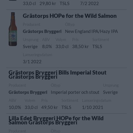
33,0 cl
29,80 kr
TSLS
7/2 2022
Grästorps HOPe for the Wild Salmon
Producent
Öltyp
Grästorps Bryggeri
New England IPA/Hazy IPA
Ursprung
ABV
Volym
Pris
Sortiment
Sverige
8,0%
33,0 cl
38,50 kr
TSLS
Lanseringsdatum
3/1 2022
Grästorps Bryggeri Bills Imperial Stout
Grästorps Bryggeri
Producent
Öltyp
Ursprung
Grästorps Bryggeri
Imperial porter och stout
Sverige
ABV
Volym
Pris
Sortiment
Lanseringsdatum
10,0%
33,0 cl
49,50 kr
TSLS
1/10 2021
Lilla Edet Bryggeri HOPe for the Wild
Salmon Grästorps Bryggeri
Producent
Öltyp