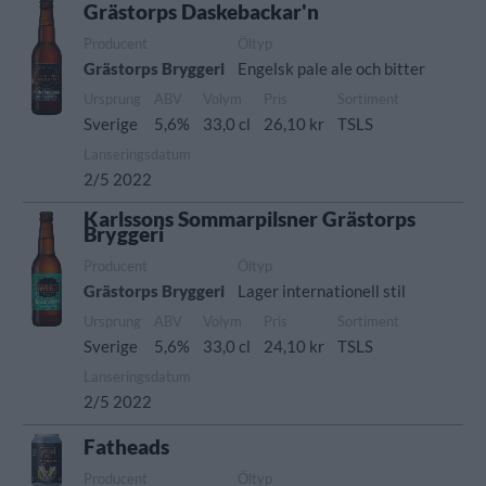
Grästorps Daskebackar'n
Producent
Öltyp
Grästorps Bryggeri
Engelsk pale ale och bitter
Ursprung
ABV
Volym
Pris
Sortiment
Sverige
5,6%
33,0 cl
26,10 kr
TSLS
Lanseringsdatum
2/5 2022
Karlssons Sommarpilsner Grästorps
Bryggeri
Producent
Öltyp
Grästorps Bryggeri
Lager internationell stil
Ursprung
ABV
Volym
Pris
Sortiment
Sverige
5,6%
33,0 cl
24,10 kr
TSLS
Lanseringsdatum
2/5 2022
Fatheads
Producent
Öltyp