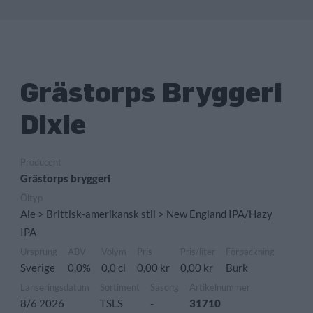
Grästorps Bryggeri
Dixie
Producent
Grästorps bryggeri
Öltyp
Ale > Brittisk-amerikansk stil > New England IPA/Hazy
IPA
Ursprung
ABV
Volym
Pris
Pris/liter
Förpackning
Sverige
0,0%
0,0 cl
0,00 kr
0,00 kr
Burk
Lanseringsdatum
Sortiment
Säsong
Artikelnummer
8/6 2026
TSLS
-
31710