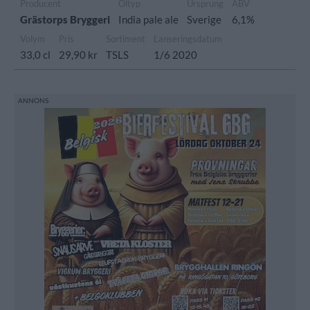
Producent
Öltyp
Ursprung
ABV
Grästorps Bryggeri
India pale ale
Sverige
6,1%
Volym
Pris
Sortiment
Lanseringsdatum
33,0 cl
29,90 kr
TSLS
1/6 2020