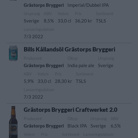
Grästorps Bryggeri
Imperial/Dubbel IPA
Ursprung
ABV
Volym
Pris
Sortiment
Sverige
8,5%
33,0 cl
36,20 kr
TSLS
Lanseringsdatum
7/3 2022
Bills Kållandsöl Grästorps Bryggeri
Producent
Öltyp
Ursprung
Grästorps Bryggeri
India pale ale
Sverige
ABV
Volym
Pris
Sortiment
5,9%
33,0 cl
28,30 kr
TSLS
Lanseringsdatum
7/3 2022
Grästorps Bryggeri Craftwerket 2.0
Producent
Öltyp
Ursprung
ABV
Grästorps Bryggeri
Black IPA
Sverige
6,5%
Volym
Pris
Sortiment
Lanseringsdatum