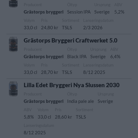
Producent
Öltyp
Ursprung
ABV
Grästorps bryggeri
Session IPA
Sverige
5,2%
Volym
Pris
Sortiment
Lanseringsdatum
33,0 cl
24,80 kr
TSLS
2/3 2026
Grästorps Bryggeri Craftwerket 5.0
Producent
Öltyp
Ursprung
ABV
Grästorps bryggeri
Black IPA
Sverige
6,4%
Volym
Pris
Sortiment
Lanseringsdatum
33,0 cl
28,70 kr
TSLS
8/12 2025
Lilla Edet Bryggeri Nya Slussen 2030
Producent
Öltyp
Ursprung
Grästorps bryggeri
India pale ale
Sverige
ABV
Volym
Pris
Sortiment
5,8%
33,0 cl
28,60 kr
TSLS
Lanseringsdatum
8/12 2025