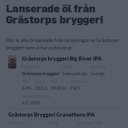
Lanserade öl från
Grästorps bryggeri
Här är alla öl samlade från lanseringar av Grästorps
bryggeri som vi har publicerat.
Grästorps bryggeri Big River IPA
Producent
Öltyp
Ursprung
Grästorps bryggeri
India pale ale
Sverige
ABV
Volym
Pris
Sortiment
5,9%
33,0 cl
29,00 kr
TSLS
Lanseringsdatum
6/7 2026
Grästorps Bryggeri Granathens IPA
Producent
Öltyp
Ursprung
ABV