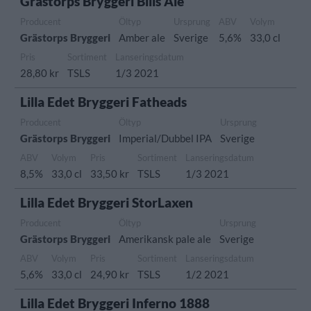
Grästorps Bryggeri Bills Ale
Producent
Öltyp
Ursprung
ABV
Volym
Grästorps Bryggeri
Amber ale
Sverige
5,6%
33,0 cl
Pris
Sortiment
Lanseringsdatum
28,80 kr
TSLS
1/3 2021
Lilla Edet Bryggeri Fatheads
Producent
Öltyp
Ursprung
Grästorps Bryggeri
Imperial/Dubbel IPA
Sverige
ABV
Volym
Pris
Sortiment
Lanseringsdatum
8,5%
33,0 cl
33,50 kr
TSLS
1/3 2021
Lilla Edet Bryggeri StorLaxen
Producent
Öltyp
Ursprung
Grästorps Bryggeri
Amerikansk pale ale
Sverige
ABV
Volym
Pris
Sortiment
Lanseringsdatum
5,6%
33,0 cl
24,90 kr
TSLS
1/2 2021
Lilla Edet Bryggeri Inferno 1888