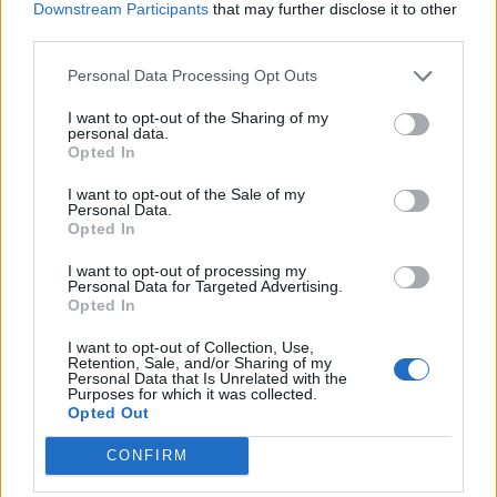
Downstream Participants
that may further disclose it to other
Sverige
8,5%
33,0 cl
34,80 kr
TSLS
third parties.
Lanseringsdatum
3/3 2025
Personal Data Processing Opt Outs
Lilla Edet Bryggeri Black River Stout
I want to opt-out of the Sharing of my
personal data.
Producent
Öltyp
Opted In
Grästorps bryggeri
Söt porter och stout
I want to opt-out of the Sale of my
Ursprung
ABV
Volym
Pris
Sortiment
Personal Data.
Sverige
8,5%
33,0 cl
34,80 kr
TSLS
Opted In
Lanseringsdatum
I want to opt-out of processing my
3/3 2025
Personal Data for Targeted Advertising.
Opted In
Grästorps Bryggeri Dark River
I want to opt-out of Collection, Use,
Retention, Sale, and/or Sharing of my
Producent
Öltyp
Ursprung
Personal Data that Is Unrelated with the
Grästorps bryggeri
California common
Sverige
Purposes for which it was collected.
Opted Out
ABV
Volym
Pris
Sortiment
5,6%
33,0 cl
26,50 kr
TSLS
CONFIRM
Lanseringsdatum