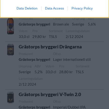
3/2 2025
Data Deletion
Data Access
Privacy Policy
Grästorps Bryggeri Julbockens Öl
Producent
Öltyp
Ursprung
ABV
Grästorps bryggeri
Brown ale
Sverige
5,6%
Volym
Pris
Sortiment
Lanseringsdatum
33,0 cl
29,80 kr
TSLS
2/12 2024
Grästorps bryggeri Drängarna
Producent
Öltyp
Grästorps bryggeri
Lager internationell stil
Ursprung
ABV
Volym
Pris
Sortiment
Sverige
5,2%
33,0 cl
28,80 kr
TSLS
Lanseringsdatum
2/12 2024
Grästorps bryggeri V-Twin 2.0
Producent
Öltyp
Grästorps bryggeri
Imperial/Dubbel IPA