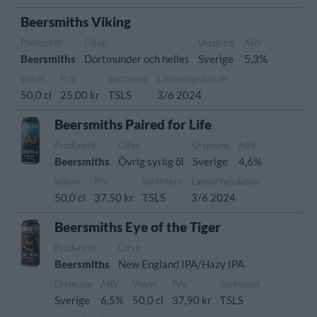
Beersmiths Viking
Producent
Öltyp
Ursprung
ABV
Beersmiths
Dortmunder och helles
Sverige
5,3%
Volym
Pris
Sortiment
Lanseringsdatum
50,0 cl
25,00 kr
TSLS
3/6 2024
Beersmiths Paired for Life
Producent
Öltyp
Ursprung
ABV
Beersmiths
Övrig syrlig öl
Sverige
4,6%
Volym
Pris
Sortiment
Lanseringsdatum
50,0 cl
37,50 kr
TSLS
3/6 2024
Beersmiths Eye of the Tiger
Producent
Öltyp
Beersmiths
New England IPA/Hazy IPA
Ursprung
ABV
Volym
Pris
Sortiment
Sverige
6,5%
50,0 cl
37,90 kr
TSLS