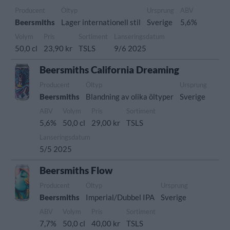
Producent
Öltyp
Ursprung
ABV
Beersmiths
Lager internationell stil
Sverige
5,6%
Volym
Pris
Sortiment
Lanseringsdatum
50,0 cl
23,90 kr
TSLS
9/6 2025
Beersmiths California Dreaming
Producent
Öltyp
Ursprung
Beersmiths
Blandning av olika öltyper
Sverige
ABV
Volym
Pris
Sortiment
5,6%
50,0 cl
29,00 kr
TSLS
Lanseringsdatum
5/5 2025
Beersmiths Flow
Producent
Öltyp
Ursprung
Beersmiths
Imperial/Dubbel IPA
Sverige
ABV
Volym
Pris
Sortiment
7,7%
50,0 cl
40,00 kr
TSLS