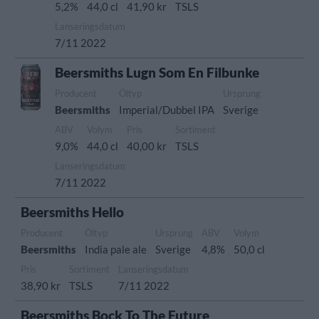
5,2%
44,0 cl
41,90 kr
TSLS
Lanseringsdatum
7/11 2022
Beersmiths Lugn Som En Filbunke
Producent
Öltyp
Ursprung
Beersmiths
Imperial/Dubbel IPA
Sverige
ABV
Volym
Pris
Sortiment
9,0%
44,0 cl
40,00 kr
TSLS
Lanseringsdatum
7/11 2022
Beersmiths Hello
Producent
Öltyp
Ursprung
ABV
Volym
Beersmiths
India pale ale
Sverige
4,8%
50,0 cl
Pris
Sortiment
Lanseringsdatum
38,90 kr
TSLS
7/11 2022
Beersmiths Bock To The Future