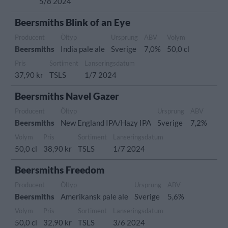
5/8 2024
Beersmiths Blink of an Eye
Producent
Öltyp
Ursprung
ABV
Volym
Beersmiths
India pale ale
Sverige
7,0%
50,0 cl
Pris
Sortiment
Lanseringsdatum
37,90 kr
TSLS
1/7 2024
Beersmiths Navel Gazer
Producent
Öltyp
Ursprung
ABV
Beersmiths
New England IPA/Hazy IPA
Sverige
7,2%
Volym
Pris
Sortiment
Lanseringsdatum
50,0 cl
38,90 kr
TSLS
1/7 2024
Beersmiths Freedom
Producent
Öltyp
Ursprung
ABV
Beersmiths
Amerikansk pale ale
Sverige
5,6%
Volym
Pris
Sortiment
Lanseringsdatum
50,0 cl
32,90 kr
TSLS
3/6 2024