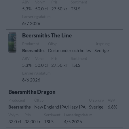
ABV
Volym
Pris
Sortiment
5,3%
50,0 cl
27,50 kr
TSLS
Lanseringsdatum
6/7 2026
Beersmiths The Line
Producent
Öltyp
Ursprung
Beersmiths
Dortmunder och helles
Sverige
ABV
Volym
Pris
Sortiment
5,3%
50,0 cl
27,50 kr
TSLS
Lanseringsdatum
8/6 2026
Beersmiths Dragon
Producent
Öltyp
Ursprung
ABV
Beersmiths
New England IPA/Hazy IPA
Sverige
6,8%
Volym
Pris
Sortiment
Lanseringsdatum
33,0 cl
33,00 kr
TSLS
4/5 2026