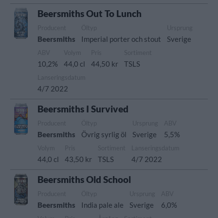
Beersmiths Out To Lunch
Producent
Öltyp
Ursprung
Beersmiths
Imperial porter och stout
Sverige
ABV
Volym
Pris
Sortiment
10,2%
44,0 cl
44,50 kr
TSLS
Lanseringsdatum
4/7 2022
Beersmiths I Survived
Producent
Öltyp
Ursprung
ABV
Beersmiths
Övrig syrlig öl
Sverige
5,5%
Volym
Pris
Sortiment
Lanseringsdatum
44,0 cl
43,50 kr
TSLS
4/7 2022
Beersmiths Old School
Producent
Öltyp
Ursprung
ABV
Beersmiths
India pale ale
Sverige
6,0%