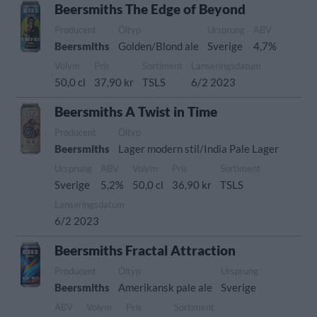
Beersmiths The Edge of Beyond
Producent
Öltyp
Ursprung
ABV
Beersmiths
Golden/Blond ale
Sverige
4,7%
Volym
Pris
Sortiment
Lanseringsdatum
50,0 cl
37,90 kr
TSLS
6/2 2023
Beersmiths A Twist in Time
Producent
Öltyp
Beersmiths
Lager modern stil/India Pale Lager
Ursprung
ABV
Volym
Pris
Sortiment
Sverige
5,2%
50,0 cl
36,90 kr
TSLS
Lanseringsdatum
6/2 2023
Beersmiths Fractal Attraction
Producent
Öltyp
Ursprung
Beersmiths
Amerikansk pale ale
Sverige
ABV
Volym
Pris
Sortiment