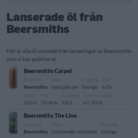
Lanserade öl från
Beersmiths
Här är alla öl samlade från lanseringar av Beersmiths
som vi har publicerat.
Beersmiths Carpel
Producent
Öltyp
Ursprung
ABV
Beersmiths
India pale ale
Sverige
6,0%
Volym
Pris
Sortiment
Lanseringsdatum
50,0 cl
35,00 kr
TSLS
6/7 2026
Beersmiths The Line
Producent
Öltyp
Ursprung
Beersmiths
Dortmunder och helles
Sverige