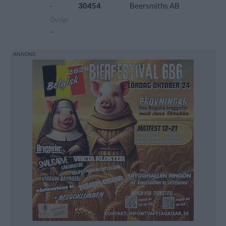
-
30454
Beersmiths AB
Övrigt
-