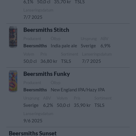
6,1%
50,0 cl
35,70 kr
TSLS
Lanseringsdatum
7/7 2025
Beersmiths Stitch
Producent
Öltyp
Ursprung
ABV
Beersmiths
India pale ale
Sverige
6,9%
Volym
Pris
Sortiment
Lanseringsdatum
50,0 cl
36,80 kr
TSLS
7/7 2025
Beersmiths Funky
Producent
Öltyp
Beersmiths
New England IPA/Hazy IPA
Ursprung
ABV
Volym
Pris
Sortiment
Sverige
6,2%
50,0 cl
35,90 kr
TSLS
Lanseringsdatum
9/6 2025
Beersmiths Sunset