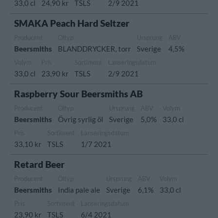
33,0 cl
24,90 kr
TSLS
2/9 2021
SMAKA Peach Hard Seltzer
Producent
Öltyp
Ursprung
ABV
Beersmiths
BLANDDRYCKER, torr
Sverige
4,5%
Volym
Pris
Sortiment
Lanseringsdatum
33,0 cl
23,90 kr
TSLS
2/9 2021
Raspberry Sour Beersmiths AB
Producent
Öltyp
Ursprung
ABV
Volym
Beersmiths
Övrig syrlig öl
Sverige
5,0%
33,0 cl
Pris
Sortiment
Lanseringsdatum
33,10 kr
TSLS
1/7 2021
Retard Beer
Producent
Öltyp
Ursprung
ABV
Volym
Beersmiths
India pale ale
Sverige
6,1%
33,0 cl
Pris
Sortiment
Lanseringsdatum
23,90 kr
TSLS
6/4 2021