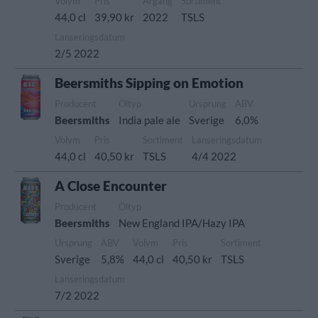
Volym
Pris
Årgång
Sortiment
44,0 cl
39,90 kr
2022
TSLS
Lanseringsdatum
2/5 2022
Beersmiths Sipping on Emotion
Producent
Öltyp
Ursprung
ABV
Beersmiths
India pale ale
Sverige
6,0%
Volym
Pris
Sortiment
Lanseringsdatum
44,0 cl
40,50 kr
TSLS
4/4 2022
A Close Encounter
Producent
Öltyp
Beersmiths
New England IPA/Hazy IPA
Ursprung
ABV
Volym
Pris
Sortiment
Sverige
5,8%
44,0 cl
40,50 kr
TSLS
Lanseringsdatum
7/2 2022