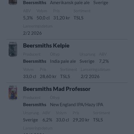
Beersmiths
Amerikansk pale ale
Sverige
ABV
Volym
Pris
Sortiment
5,3%
50,0 cl
31,20 kr
TSLS
Lanseringsdatum
2/2 2026
Beersmiths Kelpie
Producent
Öltyp
Ursprung
ABV
Beersmiths
India pale ale
Sverige
7,2%
Volym
Pris
Sortiment
Lanseringsdatum
33,0 cl
28,60 kr
TSLS
2/2 2026
Beersmiths Mad Professor
Producent
Öltyp
Beersmiths
New England IPA/Hazy IPA
Ursprung
ABV
Volym
Pris
Sortiment
Sverige
6,2%
33,0 cl
29,20 kr
TSLS
Lanseringsdatum