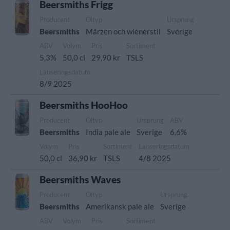
Beersmiths Frigg
Producent
Öltyp
Ursprung
Beersmiths
Märzen och wienerstil
Sverige
ABV
Volym
Pris
Sortiment
5,3%
50,0 cl
29,90 kr
TSLS
Lanseringsdatum
8/9 2025
Beersmiths HooHoo
Producent
Öltyp
Ursprung
ABV
Beersmiths
India pale ale
Sverige
6,6%
Volym
Pris
Sortiment
Lanseringsdatum
50,0 cl
36,90 kr
TSLS
4/8 2025
Beersmiths Waves
Producent
Öltyp
Ursprung
Beersmiths
Amerikansk pale ale
Sverige
ABV
Volym
Pris
Sortiment