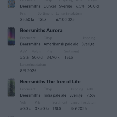
Producent
Öltyp
Ursprung
ABV
Volym
Beersmiths
Dunkel
Sverige
6,5%
50,0 cl
Pris
Sortiment
Lanseringsdatum
35,60 kr
TSLS
6/10 2025
Beersmiths Aurora
Producent
Öltyp
Ursprung
Beersmiths
Amerikansk pale ale
Sverige
ABV
Volym
Pris
Sortiment
5,2%
50,0 cl
34,90 kr
TSLS
Lanseringsdatum
8/9 2025
Beersmiths The Tree of Life
Producent
Öltyp
Ursprung
ABV
Beersmiths
India pale ale
Sverige
7,6%
Volym
Pris
Sortiment
Lanseringsdatum
50,0 cl
37,50 kr
TSLS
8/9 2025