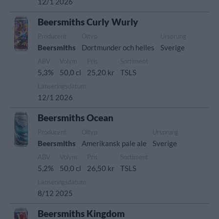
12/1 2026
Beersmiths Curly Wurly
Producent
Öltyp
Ursprung
Beersmiths
Dortmunder och helles
Sverige
ABV
Volym
Pris
Sortiment
5,3%
50,0 cl
25,20 kr
TSLS
Lanseringsdatum
12/1 2026
Beersmiths Ocean
Producent
Öltyp
Ursprung
Beersmiths
Amerikansk pale ale
Sverige
ABV
Volym
Pris
Sortiment
5,2%
50,0 cl
26,50 kr
TSLS
Lanseringsdatum
8/12 2025
Beersmiths Kingdom