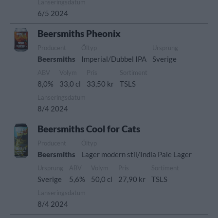
Lanseringsdatum
6/5 2024
Beersmiths Pheonix
Producent
Öltyp
Ursprung
Beersmiths
Imperial/Dubbel IPA
Sverige
ABV
Volym
Pris
Sortiment
8,0%
33,0 cl
33,50 kr
TSLS
Lanseringsdatum
8/4 2024
Beersmiths Cool for Cats
Producent
Öltyp
Beersmiths
Lager modern stil/India Pale Lager
Ursprung
ABV
Volym
Pris
Sortiment
Sverige
5,6%
50,0 cl
27,90 kr
TSLS
Lanseringsdatum
8/4 2024