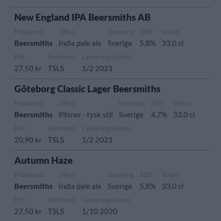
New England IPA Beersmiths AB
Producent
Öltyp
Ursprung
ABV
Volym
Beersmiths
India pale ale
Sverige
5,8%
33,0 cl
Pris
Sortiment
Lanseringsdatum
27,50 kr
TSLS
1/2 2021
Göteborg Classic Lager Beersmiths
Producent
Öltyp
Ursprung
ABV
Volym
Beersmiths
Pilsner - tysk stil
Sverige
4,7%
33,0 cl
Pris
Sortiment
Lanseringsdatum
20,90 kr
TSLS
1/2 2021
Autumn Haze
Producent
Öltyp
Ursprung
ABV
Volym
Beersmiths
India pale ale
Sverige
5,8%
33,0 cl
Pris
Sortiment
Lanseringsdatum
27,50 kr
TSLS
1/10 2020