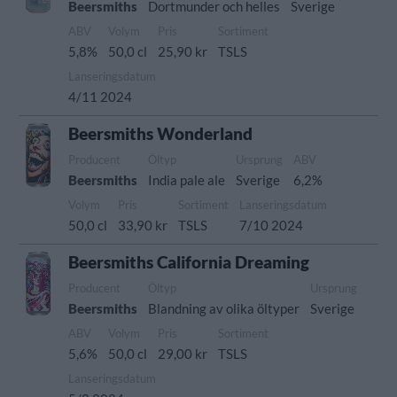
Beersmiths
Dortmunder och helles
Sverige
ABV
Volym
Pris
Sortiment
5,8%
50,0 cl
25,90 kr
TSLS
Lanseringsdatum
4/11 2024
Beersmiths Wonderland
Producent
Öltyp
Ursprung
ABV
Beersmiths
India pale ale
Sverige
6,2%
Volym
Pris
Sortiment
Lanseringsdatum
50,0 cl
33,90 kr
TSLS
7/10 2024
Beersmiths California Dreaming
Producent
Öltyp
Ursprung
Beersmiths
Blandning av olika öltyper
Sverige
ABV
Volym
Pris
Sortiment
5,6%
50,0 cl
29,00 kr
TSLS
Lanseringsdatum