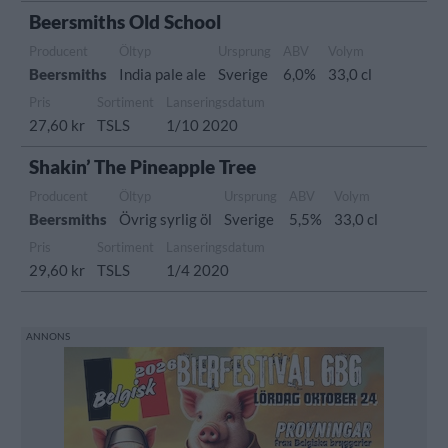
Beersmiths Old School
Producent
Öltyp
Ursprung
ABV
Volym
Beersmiths
India pale ale
Sverige
6,0%
33,0 cl
Pris
Sortiment
Lanseringsdatum
27,60 kr
TSLS
1/10 2020
Shakin’ The Pineapple Tree
Producent
Öltyp
Ursprung
ABV
Volym
Beersmiths
Övrig syrlig öl
Sverige
5,5%
33,0 cl
Pris
Sortiment
Lanseringsdatum
29,60 kr
TSLS
1/4 2020