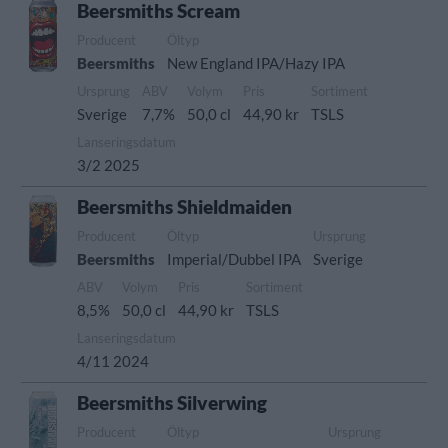
Beersmiths Scream
Producent
Öltyp
Beersmiths
New England IPA/Hazy IPA
Ursprung
ABV
Volym
Pris
Sortiment
Sverige
7,7%
50,0 cl
44,90 kr
TSLS
Lanseringsdatum
3/2 2025
Beersmiths Shieldmaiden
Producent
Öltyp
Ursprung
Beersmiths
Imperial/Dubbel IPA
Sverige
ABV
Volym
Pris
Sortiment
8,5%
50,0 cl
44,90 kr
TSLS
Lanseringsdatum
4/11 2024
Beersmiths Silverwing
Producent
Öltyp
Ursprung