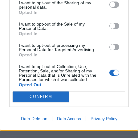
Producent
Öltyp
Ursprung
ABV
I want to opt-out of the Sharing of my
personal data.
Beersmiths
Övrig syrlig öl
Sverige
5,8%
Opted In
Volym
Pris
Sortiment
Lanseringsdatum
50,0 cl
43,90 kr
TSLS
7/4 2025
I want to opt-out of the Sale of my
Personal Data.
Opted In
Beersmiths Bunny Hop
I want to opt-out of processing my
Producent
Öltyp
Ursprung
ABV
Volym
Personal Data for Targeted Advertising.
Beersmiths
Dunkel
Sverige
5,8%
50,0 cl
Opted In
Pris
Sortiment
Lanseringsdatum
I want to opt-out of Collection, Use,
29,90 kr
TSLS
31/3 2025
Retention, Sale, and/or Sharing of my
Personal Data that Is Unrelated with the
Purposes for which it was collected.
Beersmiths Electric Discharge
Opted Out
Producent
Öltyp
Ursprung
CONFIRM
Beersmiths
Amerikansk pale ale
Sverige
ABV
Volym
Pris
Sortiment
5,9%
50,0 cl
33,90 kr
TSLS
Data Deletion
Data Access
Privacy Policy
Lanseringsdatum
3/3 2025