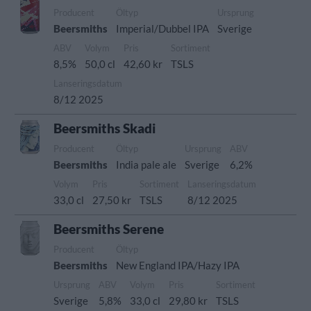
Producent
Öltyp
Ursprung
Beersmiths
Imperial/Dubbel IPA
Sverige
ABV
Volym
Pris
Sortiment
8,5%
50,0 cl
42,60 kr
TSLS
Lanseringsdatum
8/12 2025
Beersmiths Skadi
Producent
Öltyp
Ursprung
ABV
Beersmiths
India pale ale
Sverige
6,2%
Volym
Pris
Sortiment
Lanseringsdatum
33,0 cl
27,50 kr
TSLS
8/12 2025
Beersmiths Serene
Producent
Öltyp
Beersmiths
New England IPA/Hazy IPA
Ursprung
ABV
Volym
Pris
Sortiment
Sverige
5,8%
33,0 cl
29,80 kr
TSLS