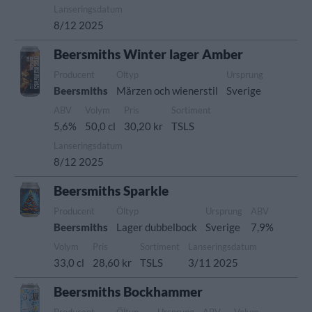
Lanseringsdatum
8/12 2025
Beersmiths Winter lager Amber
Producent
Öltyp
Ursprung
Beersmiths
Märzen och wienerstil
Sverige
ABV
Volym
Pris
Sortiment
5,6%
50,0 cl
30,20 kr
TSLS
Lanseringsdatum
8/12 2025
Beersmiths Sparkle
Producent
Öltyp
Ursprung
ABV
Beersmiths
Lager dubbelbock
Sverige
7,9%
Volym
Pris
Sortiment
Lanseringsdatum
33,0 cl
28,60 kr
TSLS
3/11 2025
Beersmiths Bockhammer