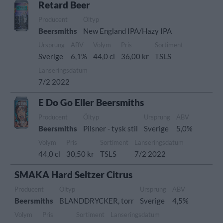
Retard Beer
Producent
Öltyp
Beersmiths
New England IPA/Hazy IPA
Ursprung
ABV
Volym
Pris
Sortiment
Sverige
6,1%
44,0 cl
36,00 kr
TSLS
Lanseringsdatum
7/2 2022
E Do Go Eller Beersmiths
Producent
Öltyp
Ursprung
ABV
Beersmiths
Pilsner - tysk stil
Sverige
5,0%
Volym
Pris
Sortiment
Lanseringsdatum
44,0 cl
30,50 kr
TSLS
7/2 2022
SMAKA Hard Seltzer Citrus
Producent
Öltyp
Ursprung
ABV
Beersmiths
BLANDDRYCKER, torr
Sverige
4,5%
Volym
Pris
Sortiment
Lanseringsdatum