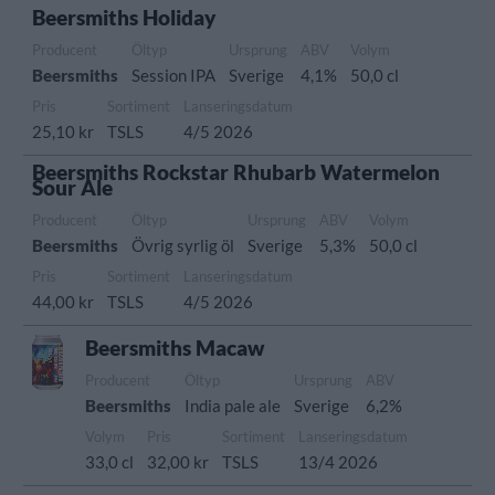
Beersmiths Holiday
Producent
Öltyp
Ursprung
ABV
Volym
Beersmiths
Session IPA
Sverige
4,1%
50,0 cl
Pris
Sortiment
Lanseringsdatum
25,10 kr
TSLS
4/5 2026
Beersmiths Rockstar Rhubarb Watermelon
Sour Ale
Producent
Öltyp
Ursprung
ABV
Volym
Beersmiths
Övrig syrlig öl
Sverige
5,3%
50,0 cl
Pris
Sortiment
Lanseringsdatum
44,00 kr
TSLS
4/5 2026
Beersmiths Macaw
Producent
Öltyp
Ursprung
ABV
Beersmiths
India pale ale
Sverige
6,2%
Volym
Pris
Sortiment
Lanseringsdatum
33,0 cl
32,00 kr
TSLS
13/4 2026