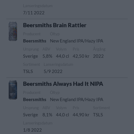
Lanseringsdatum
7/11 2022
Beersmiths Brain Rattler
Producent
Öltyp
Beersmiths
New England IPA/Hazy IPA
Ursprung
ABV
Volym
Pris
Årgång
Sverige
5,8%
44,0 cl
42,50 kr
2022
Sortiment
Lanseringsdatum
TSLS
5/9 2022
Beersmiths Always Had It NIPA
Producent
Öltyp
Beersmiths
New England IPA/Hazy IPA
Ursprung
ABV
Volym
Pris
Sortiment
Sverige
8,1%
44,0 cl
44,90 kr
TSLS
Lanseringsdatum
1/8 2022