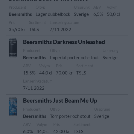
Producent
Öltyp
Ursprung
ABV
Volym
Beersmiths
Lager dubbelbock
Sverige
6,5%
50,0 cl
Pris
Sortiment
Lanseringsdatum
35,90 kr
TSLS
7/11 2022
Beersmiths Darkness Unleashed
Producent
Öltyp
Ursprung
Beersmiths
Imperial porter och stout
Sverige
ABV
Volym
Pris
Sortiment
15,5%
44,0 cl
70,00 kr
TSLS
Lanseringsdatum
7/11 2022
Beersmiths Just Beam Me Up
Producent
Öltyp
Ursprung
Beersmiths
Torr porter och stout
Sverige
ABV
Volym
Pris
Sortiment
6,0%
44,0 cl
42,00 kr
TSLS