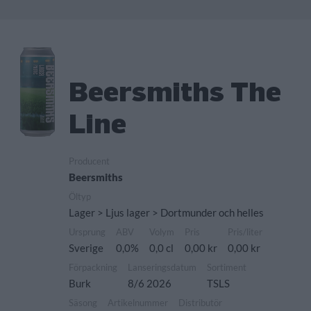
Beersmiths The
Line
Producent
Beersmiths
Öltyp
Lager > Ljus lager > Dortmunder och helles
Ursprung
ABV
Volym
Pris
Pris/liter
Sverige
0,0%
0,0 cl
0,00 kr
0,00 kr
Förpackning
Lanseringsdatum
Sortiment
Burk
8/6 2026
TSLS
Säsong
Artikelnummer
Distributör