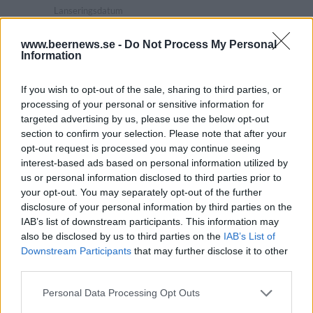
Lanseringsdatum
7/4 2025
www.beernews.se -
Do Not Process My Personal
Beersmiths Cyborg
Information
Producent
Öltyp
Ursprung
ABV
If you wish to opt-out of the sale, sharing to third parties, or
Beersmiths
India pale ale
Sverige
7,2%
processing of your personal or sensitive information for
Volym
Pris
Sortiment
Lanseringsdatum
targeted advertising by us, please use the below opt-out
50,0 cl
42,90 kr
TSLS
7/4 2025
section to confirm your selection. Please note that after your
opt-out request is processed you may continue seeing
Beersmiths Viking
interest-based ads based on personal information utilized by
us or personal information disclosed to third parties prior to
Producent
Öltyp
Ursprung
your opt-out. You may separately opt-out of the further
Beersmiths
Dortmunder och helles
Sverige
disclosure of your personal information by third parties on the
ABV
Volym
Pris
Sortiment
IAB’s list of downstream participants. This information may
5,3%
50,0 cl
25,00 kr
TSLS
also be disclosed by us to third parties on the
IAB’s List of
Lanseringsdatum
Downstream Participants
that may further disclose it to other
7/4 2025
third parties.
Beersmiths Follow The Yellow
Personal Data Processing Opt Outs