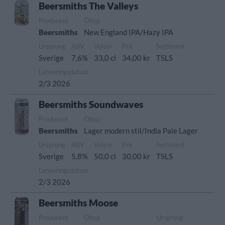
Beersmiths The Valleys
Producent
Öltyp
Beersmiths
New England IPA/Hazy IPA
Ursprung
ABV
Volym
Pris
Sortiment
Sverige
7,6%
33,0 cl
34,00 kr
TSLS
Lanseringsdatum
2/3 2026
Beersmiths Soundwaves
Producent
Öltyp
Beersmiths
Lager modern stil/India Pale Lager
Ursprung
ABV
Volym
Pris
Sortiment
Sverige
5,8%
50,0 cl
30,00 kr
TSLS
Lanseringsdatum
2/3 2026
Beersmiths Moose
Producent
Öltyp
Ursprung