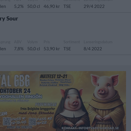
len
5,2%
50,0 cl
46,90 kr
TSE
29/4 2022
ry Sour
sprung
ABV
Volym
Pris
Sortiment
Lanseringsdatum
len
7,8%
50,0 cl
53,90 kr
TSE
8/4 2022