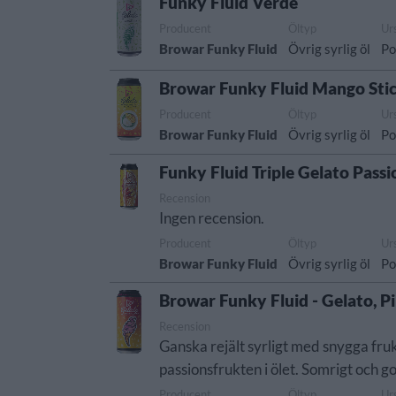
Funky Fluid Verde
Producent
Öltyp
Ur
Browar Funky Fluid
Övrig syrlig öl
Po
Browar Funky Fluid Mango Stic
Producent
Öltyp
Ur
Browar Funky Fluid
Övrig syrlig öl
Po
Funky Fluid Triple Gelato Passi
Recension
Ingen recension.
Producent
Öltyp
Ur
Browar Funky Fluid
Övrig syrlig öl
Po
Browar Funky Fluid - Gelato, P
Recension
Ganska rejält syrligt med snygga fru
passionsfrukten i ölet. Somrigt och go
Producent
Öltyp
Ur