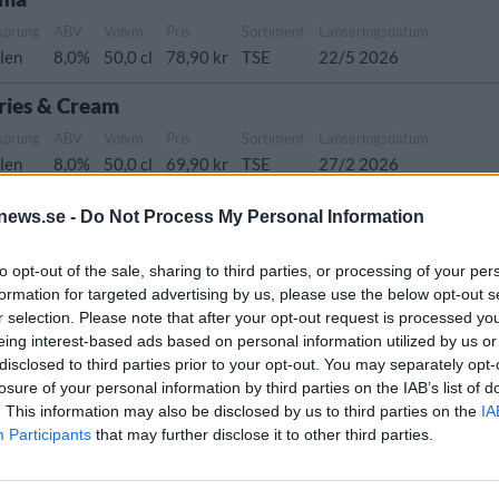
sprung
ABV
Volym
Pris
Sortiment
Lanseringsdatum
len
8,0%
50,0 cl
78,90 kr
TSE
22/5 2026
ries & Cream
sprung
ABV
Volym
Pris
Sortiment
Lanseringsdatum
len
8,0%
50,0 cl
69,90 kr
TSE
27/2 2026
p
news.se -
Do Not Process My Personal Information
Ursprung
ABV
Volym
Pris
Sortiment
h stout
Polen
12,0%
50,0 cl
83,00 kr
TSE
to opt-out of the sale, sharing to third parties, or processing of your per
formation for targeted advertising by us, please use the below opt-out s
r selection. Please note that after your opt-out request is processed y
eing interest-based ads based on personal information utilized by us or
disclosed to third parties prior to your opt-out. You may separately opt-
dra
losure of your personal information by third parties on the IAB’s list of
sprung
ABV
Volym
Pris
Sortiment
Lanseringsdatum
. This information may also be disclosed by us to third parties on the
IA
len
8,0%
50,0 cl
72,50 kr
TSE
20/2 2026
Participants
that may further disclose it to other third parties.
go Sticky Rice