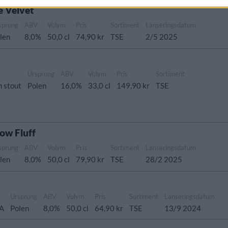
e Velvet
sprung
ABV
Volym
Pris
Sortiment
Lanseringsdatum
len
8,0%
50,0 cl
74,90 kr
TSE
2/5 2025
Ursprung
ABV
Volym
Pris
Sortiment
h stout
Polen
16,0%
33,0 cl
149,90 kr
TSE
ow Fluff
sprung
ABV
Volym
Pris
Sortiment
Lanseringsdatum
len
8,0%
50,0 cl
79,90 kr
TSE
28/2 2025
Ursprung
ABV
Volym
Pris
Sortiment
Lanseringsdatum
PA
Polen
8,0%
50,0 cl
64,90 kr
TSE
13/9 2024