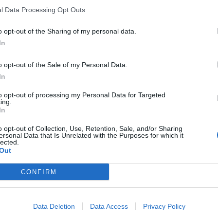
sprung
ABV
Volym
Pris
Sortiment
Lanseringsdatum
l Data Processing Opt Outs
len
8,0%
50,0 cl
76,90 kr
TSE
17/10 2025
o opt-out of the Sharing of my personal data.
In
sprung
ABV
Volym
Pris
Sortiment
Lanseringsdatum
len
5,5%
50,0 cl
62,90 kr
TSE
10/10 2025
o opt-out of the Sale of my Personal Data.
In
ie French Vanilla Coffee
to opt-out of processing my Personal Data for Targeted
Ursprung
ABV
Volym
Pris
Sortiment
ing.
In
h stout
Polen
12,0%
33,0 cl
69,00 kr
TSE
o opt-out of Collection, Use, Retention, Sale, and/or Sharing
ersonal Data that Is Unrelated with the Purposes for which it
lected.
Out
al Cookie S’mores
Ursprung
ABV
Volym
Pris
Sortiment
CONFIRM
h stout
Polen
13,0%
33,0 cl
99,00 kr
TSE
Data Deletion
Data Access
Privacy Policy