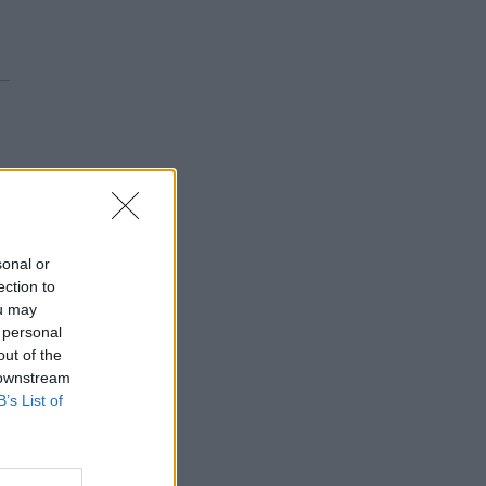
sonal or
ection to
ou may
 personal
out of the
 downstream
B’s List of