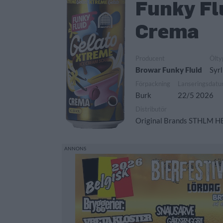
Funky Fl
Crema
Producent
Ölty
Browar Funky Fluid
Syrl
Förpackning
Lanseringsdat
Burk
22/5 2026
Distributör
Original Brands STHLM H