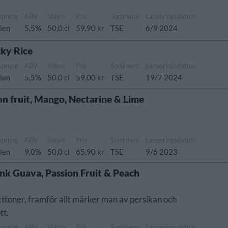
sprung
ABV
Volym
Pris
Sortiment
Lanseringsdatum
len
5,5%
50,0 cl
59,90 kr
TSE
6/9 2024
ky Rice
sprung
ABV
Volym
Pris
Sortiment
Lanseringsdatum
len
5,5%
50,0 cl
59,00 kr
TSE
19/7 2024
on fruit, Mango, Nectarine & Lime
sprung
ABV
Volym
Pris
Sortiment
Lanseringsdatum
len
9,0%
50,0 cl
65,90 kr
TSE
9/6 2023
ink Guava, Passion Fruit & Peach
kttoner, framför allt märker man av persikan och
tt.
sprung
ABV
Volym
Pris
Sortiment
Lanseringsdatum