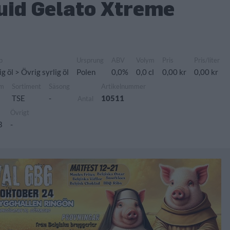
uid Gelato Xtreme
p
Ursprung
ABV
Volym
Pris
Pris/liter
ig öl > Övrig syrlig öl
Polen
0,0%
0,0 cl
0,00 kr
0,00 kr
um
Sortiment
Säsong
Artikelnummer
TSE
-
10511
Antal
Övrigt
B
-