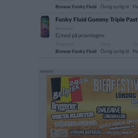
Browar Funky Fluid
Övrig syrlig öl
Po
Funky Fluid Gummy Triple Past
Recension
Ej med på provningen.
Producent
Öltyp
Ur
Browar Funky Fluid
Övrig syrlig öl
Po