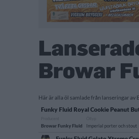
Lanserade
Browar Fu
Här är alla öl samlade från lanseringar av
Funky Fluid Royal Cookie Peanut Bu
Producent
Öltyp
Browar Funky Fluid
Imperial porter och stout
Funky Fluid Gelato Xtreme Cr