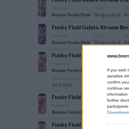
Producent
Öltyp
Ur
Browar Funky Fluid
Övrig syrlig öl
Po
Funky Fluid Gelato Xtreme Ber
Producent
Öltyp
Ur
Browar Funky Fluid
Övrig syrlig öl
Po
Funky Fluid Royal Cookie Scoo
www.beer
Producent
Öltyp
Browar Funky Fluid
Imperial porter oc
If you wish 
sensitive in
Lanseringsdatum
confirm you
20/2 2026
continue se
information 
Funky Fluid Gelato Xtreme Hy
further disc
Producent
Öltyp
Ur
participants
Browar Funky Fluid
Övrig syrlig öl
Po
Downstream 
Funky Fluid Gelato Xtreme Man