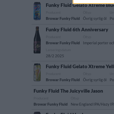
Funky Fluid Gelato Xtreme Blu
Producent
Öltyp
Ur
Browar Funky Fluid
Övrig syrlig öl
Po
Funky Fluid 6th Anniversary
Producent
Öltyp
Browar Funky Fluid
Imperial porter oc
Lanseringsdatum
28/2 2025
Funky Fluid Gelato Xtreme Yell
Producent
Öltyp
Ur
Browar Funky Fluid
Övrig syrlig öl
Po
Funky Fluid The Juicyville Jason
Producent
Öltyp
Browar Funky Fluid
New England IPA/Hazy I