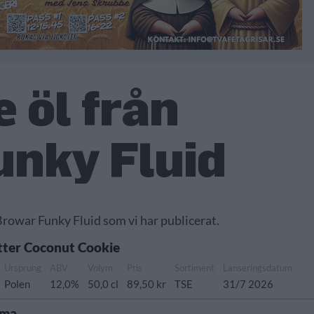
 öl från
nky Fluid
 Browar Funky Fluid som vi har publicerat.
tter Coconut Cookie
Ursprung
ABV
Volym
Pris
Sortiment
Lanseringsdatum
Polen
12,0%
50,0 cl
89,50 kr
TSE
31/7 2026
ema