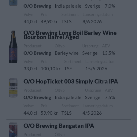
O/O Brewing
India pale ale
Sverige
7,0%
Volym
Pris
Sortiment
Lanseringsdatum
44,0 cl
49,90 kr
TSLS
8/6 2026
O/O Brewing Long Boil Barley Wine
Bourbon Barrel Aged
Producent
Öltyp
Ursprung
ABV
O/O Brewing
Barley wine
Sverige
13,5%
Volym
Pris
Sortiment
Lanseringsdatum
33,0 cl
100,10 kr
TSE
15/5 2026
O/O HopTicket 003 Simply Citra IPA
Producent
Öltyp
Ursprung
ABV
O/O Brewing
India pale ale
Sverige
7,5%
Volym
Pris
Sortiment
Lanseringsdatum
44,0 cl
59,90 kr
TSLS
4/5 2026
O/O Brewing Bangatan IPA
Producent
Öltyp