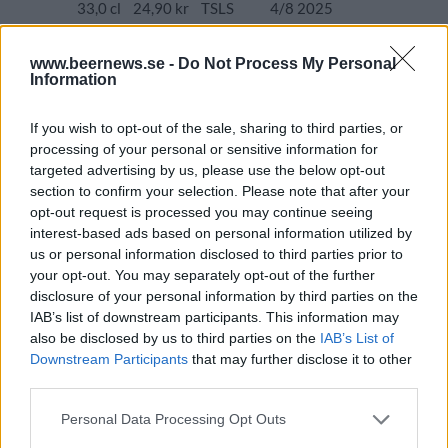
33,0 cl
24,90 kr
TSLS
4/8 2025
O/O Brewing Hopback Golden Ale
www.beernews.se -
Do Not Process My Personal
Information
Producent
Öltyp
Ursprung
ABV
O/O Brewing
Golden/Blond ale
Sverige
4,5%
If you wish to opt-out of the sale, sharing to third parties, or
Volym
Pris
Sortiment
Lanseringsdatum
processing of your personal or sensitive information for
33,0 cl
24,90 kr
TSLS
9/6 2025
targeted advertising by us, please use the below opt-out
section to confirm your selection. Please note that after your
O/O Brewing Hefeweizen
opt-out request is processed you may continue seeing
Producent
Öltyp
Ursprung
ABV
interest-based ads based on personal information utilized by
O/O Brewing
Hefeweizen
Sverige
5,5%
us or personal information disclosed to third parties prior to
your opt-out. You may separately opt-out of the further
Volym
Pris
Sortiment
Lanseringsdatum
disclosure of your personal information by third parties on the
33,0 cl
26,90 kr
TSLS
9/6 2025
IAB’s list of downstream participants. This information may
O/O Long Boil Barley Wine BBA
also be disclosed by us to third parties on the
IAB’s List of
Downstream Participants
that may further disclose it to other
Producent
Öltyp
Ursprung
ABV
third parties.
O/O Brewing
Barley wine
Sverige
12,3%
Personal Data Processing Opt Outs
Volym
Pris
Sortiment
Lanseringsdatum
33,0 cl
100,00 kr
TSE
16/5 2025