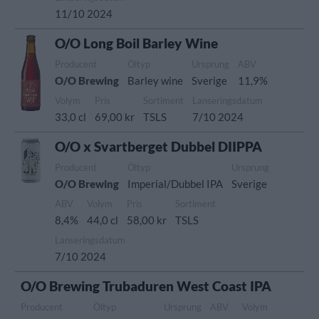
11/10 2024
O/O Long Boil Barley Wine
Producent
Öltyp
Ursprung
ABV
O/O Brewing
Barley wine
Sverige
11,9%
Volym
Pris
Sortiment
Lanseringsdatum
33,0 cl
69,00 kr
TSLS
7/10 2024
O/O x Svartberget Dubbel DIIPPA
Producent
Öltyp
Ursprung
O/O Brewing
Imperial/Dubbel IPA
Sverige
ABV
Volym
Pris
Sortiment
8,4%
44,0 cl
58,00 kr
TSLS
Lanseringsdatum
7/10 2024
O/O Brewing Trubaduren West Coast IPA
Producent
Öltyp
Ursprung
ABV
Volym