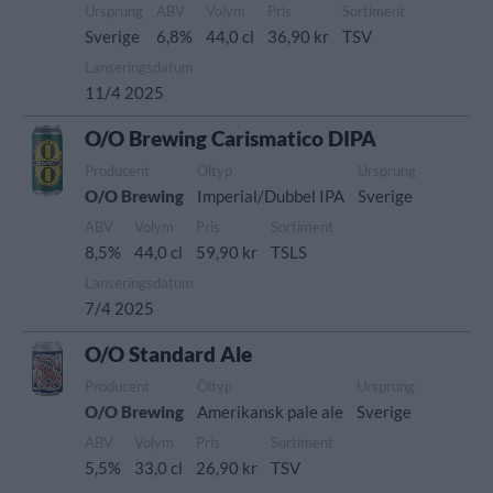
Ursprung
ABV
Volym
Pris
Sortiment
Sverige
6,8%
44,0 cl
36,90 kr
TSV
Lanseringsdatum
11/4 2025
O/O Brewing Carismatico DIPA
Producent
Öltyp
Ursprung
O/O Brewing
Imperial/Dubbel IPA
Sverige
ABV
Volym
Pris
Sortiment
8,5%
44,0 cl
59,90 kr
TSLS
Lanseringsdatum
7/4 2025
O/O Standard Ale
Producent
Öltyp
Ursprung
O/O Brewing
Amerikansk pale ale
Sverige
ABV
Volym
Pris
Sortiment
5,5%
33,0 cl
26,90 kr
TSV