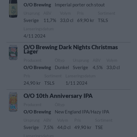
O/O Brewing
Imperial porter och stout
Ursprung
ABV
Volym
Pris
Sortiment
Sverige
11,7%
33,0 cl
69,90 kr
TSLS
Lanseringsdatum
4/11 2024
O/O Brewing Dark Nights Christmas
Lager
Producent
Öltyp
Ursprung
ABV
Volym
O/O Brewing
Dunkel
Sverige
4,5%
33,0 cl
Pris
Sortiment
Lanseringsdatum
24,90 kr
TSLS
1/11 2024
O/O 10th Anniversary IPA
Producent
Öltyp
O/O Brewing
New England IPA/Hazy IPA
Ursprung
ABV
Volym
Pris
Sortiment
Sverige
7,5%
44,0 cl
49,90 kr
TSE
Lanseringsdatum