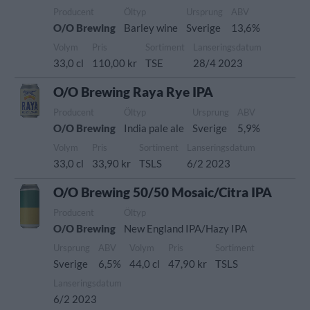
Producent
Öltyp
Ursprung
ABV
O/O Brewing
Barley wine
Sverige
13,6%
Volym
Pris
Sortiment
Lanseringsdatum
33,0 cl
110,00 kr
TSE
28/4 2023
O/O Brewing Raya Rye IPA
Producent
Öltyp
Ursprung
ABV
O/O Brewing
India pale ale
Sverige
5,9%
Volym
Pris
Sortiment
Lanseringsdatum
33,0 cl
33,90 kr
TSLS
6/2 2023
O/O Brewing 50/50 Mosaic/Citra IPA
Producent
Öltyp
O/O Brewing
New England IPA/Hazy IPA
Ursprung
ABV
Volym
Pris
Sortiment
Sverige
6,5%
44,0 cl
47,90 kr
TSLS
Lanseringsdatum
6/2 2023