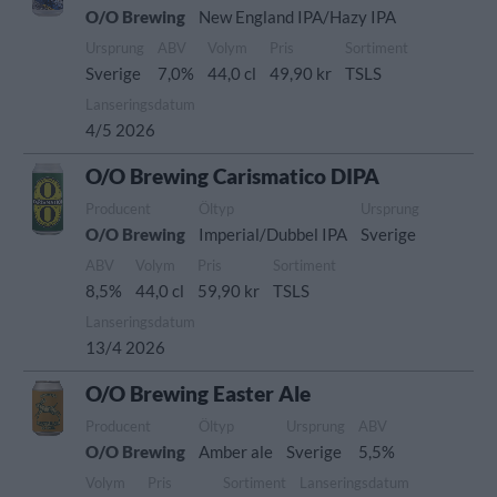
O/O Brewing
New England IPA/Hazy IPA
Ursprung
ABV
Volym
Pris
Sortiment
Sverige
7,0%
44,0 cl
49,90 kr
TSLS
Lanseringsdatum
4/5 2026
O/O Brewing Carismatico DIPA
Producent
Öltyp
Ursprung
O/O Brewing
Imperial/Dubbel IPA
Sverige
ABV
Volym
Pris
Sortiment
8,5%
44,0 cl
59,90 kr
TSLS
Lanseringsdatum
13/4 2026
O/O Brewing Easter Ale
Producent
Öltyp
Ursprung
ABV
O/O Brewing
Amber ale
Sverige
5,5%
Volym
Pris
Sortiment
Lanseringsdatum