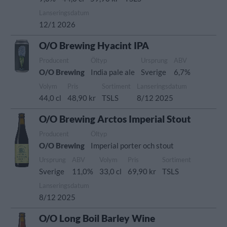
Lanseringsdatum
12/1 2026
O/O Brewing Hyacint IPA
Producent
Öltyp
Ursprung
ABV
O/O Brewing
India pale ale
Sverige
6,7%
Volym
Pris
Sortiment
Lanseringsdatum
44,0 cl
48,90 kr
TSLS
8/12 2025
O/O Brewing Arctos Imperial Stout
Producent
Öltyp
O/O Brewing
Imperial porter och stout
Ursprung
ABV
Volym
Pris
Sortiment
Sverige
11,0%
33,0 cl
69,90 kr
TSLS
Lanseringsdatum
8/12 2025
O/O Long Boil Barley Wine