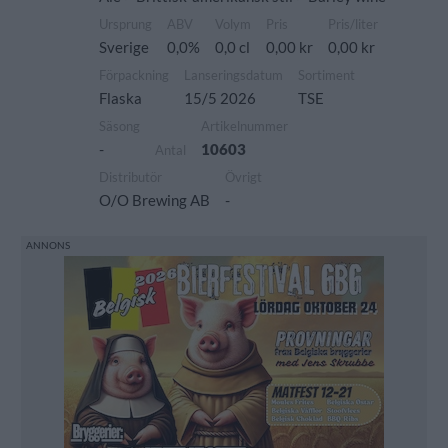
Ursprung
ABV
Volym
Pris
Pris/liter
Sverige
0,0%
0,0 cl
0,00 kr
0,00 kr
Förpackning
Lanseringsdatum
Sortiment
Flaska
15/5 2026
TSE
Säsong
Artikelnummer
-
10603
Antal
Distributör
Övrigt
O/O Brewing AB
-