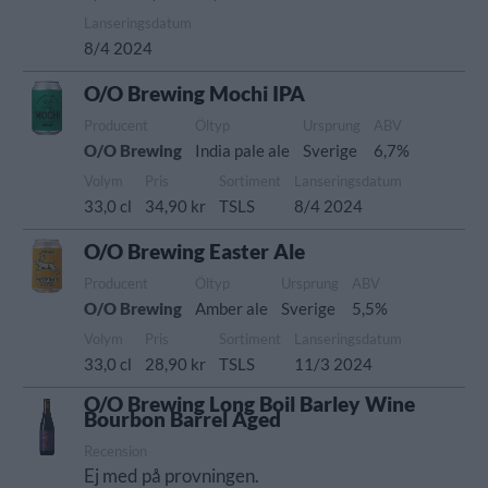
Lanseringsdatum
8/4 2024
O/O Brewing Mochi IPA
Producent
Öltyp
Ursprung
ABV
O/O Brewing
India pale ale
Sverige
6,7%
Volym
Pris
Sortiment
Lanseringsdatum
33,0 cl
34,90 kr
TSLS
8/4 2024
O/O Brewing Easter Ale
Producent
Öltyp
Ursprung
ABV
O/O Brewing
Amber ale
Sverige
5,5%
Volym
Pris
Sortiment
Lanseringsdatum
33,0 cl
28,90 kr
TSLS
11/3 2024
O/O Brewing Long Boil Barley Wine
Bourbon Barrel Aged
Recension
Ej med på provningen.