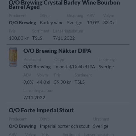
O/O Brewing Crystal Barley Wine Bourbon
Barrel Aged
Producent
Öltyp
Ursprung
ABV
Volym
O/O Brewing
Barley wine
Sverige
13,0%
33,0 cl
Pris
Sortiment
Lanseringsdatum
100,00 kr
TSLS
7/11 2022
O/O Brewing Näktar DIPA
Producent
Öltyp
Ursprung
O/O Brewing
Imperial/Dubbel IPA
Sverige
ABV
Volym
Pris
Sortiment
9,0%
44,0 cl
59,90 kr
TSLS
Lanseringsdatum
7/11 2022
O/O Forte Imperial Stout
Producent
Öltyp
Ursprung
O/O Brewing
Imperial porter och stout
Sverige
ABV
Volym
Pris
Sortiment
Lanseringsdatum