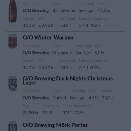
Producent
Öltyp
Ursprung
ABV
O/O Brewing
Barley wine
Sverige
11,3%
Volym
Pris
Sortiment
Lanseringsdatum
33,0 cl
69,90 kr
TSLS
3/11 2025
O/O Winter Warmer
Producent
Öltyp
Ursprung
ABV
O/O Brewing
Strong ale
Sverige
8,0%
Volym
Pris
Sortiment
Lanseringsdatum
33,0 cl
34,90 kr
TSLS
3/11 2025
O/O Brewing Dark Nights Christmas
Lager
Producent
Öltyp
Ursprung
ABV
Volym
O/O Brewing
Dunkel
Sverige
4,5%
33,0 cl
Pris
Sortiment
Lanseringsdatum
24,90 kr
TSLS
3/11 2025
O/O Brewing Mörk Porter