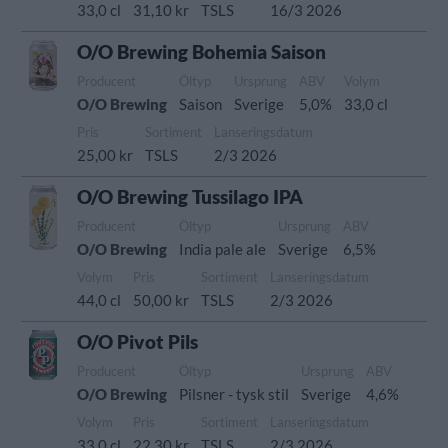
33,0 cl
31,10 kr
TSLS
16/3 2026
O/O Brewing Bohemia Saison
Producent
Öltyp
Ursprung
ABV
Volym
O/O Brewing
Saison
Sverige
5,0%
33,0 cl
Pris
Sortiment
Lanseringsdatum
25,00 kr
TSLS
2/3 2026
O/O Brewing Tussilago IPA
Producent
Öltyp
Ursprung
ABV
O/O Brewing
India pale ale
Sverige
6,5%
Volym
Pris
Sortiment
Lanseringsdatum
44,0 cl
50,00 kr
TSLS
2/3 2026
O/O Pivot Pils
Producent
Öltyp
Ursprung
ABV
O/O Brewing
Pilsner - tysk stil
Sverige
4,6%
Volym
Pris
Sortiment
Lanseringsdatum
33,0 cl
22,30 kr
TSLS
2/3 2026