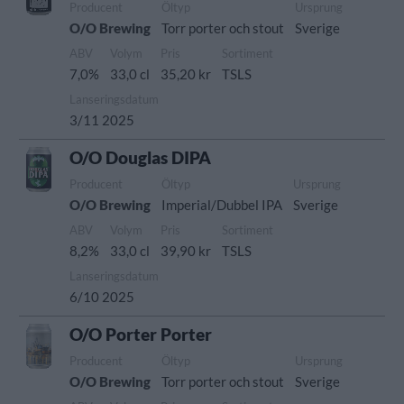
Producent
Öltyp
Ursprung
O/O Brewing
Torr porter och stout
Sverige
ABV
Volym
Pris
Sortiment
7,0%
33,0 cl
35,20 kr
TSLS
Lanseringsdatum
3/11 2025
O/O Douglas DIPA
Producent
Öltyp
Ursprung
O/O Brewing
Imperial/Dubbel IPA
Sverige
ABV
Volym
Pris
Sortiment
8,2%
33,0 cl
39,90 kr
TSLS
Lanseringsdatum
6/10 2025
O/O Porter Porter
Producent
Öltyp
Ursprung
O/O Brewing
Torr porter och stout
Sverige