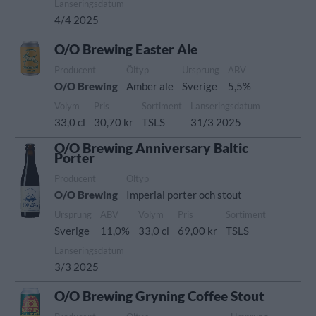
Lanseringsdatum
4/4 2025
O/O Brewing Easter Ale
Producent
Öltyp
Ursprung
ABV
O/O Brewing
Amber ale
Sverige
5,5%
Volym
Pris
Sortiment
Lanseringsdatum
33,0 cl
30,70 kr
TSLS
31/3 2025
O/O Brewing Anniversary Baltic
Porter
Producent
Öltyp
O/O Brewing
Imperial porter och stout
Ursprung
ABV
Volym
Pris
Sortiment
Sverige
11,0%
33,0 cl
69,00 kr
TSLS
Lanseringsdatum
3/3 2025
O/O Brewing Gryning Coffee Stout