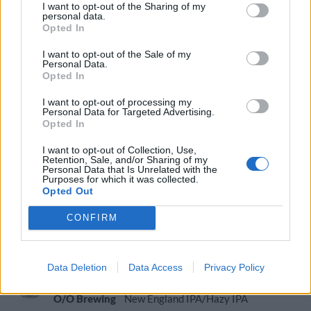
I want to opt-out of the Sharing of my
personal data.
O/O Cichi IPA
Opted In
Producent
Öltyp
Ursprung
ABV
I want to opt-out of the Sale of my
O/O Brewing
India pale ale
Sverige
6,7%
Personal Data.
Opted In
Volym
Pris
Sortiment
Lanseringsdatum
33,0 cl
39,90 kr
TSLS
5/5 2025
I want to opt-out of processing my
Personal Data for Targeted Advertising.
Opted In
O/O 100 Nelson IPA
Producent
Öltyp
I want to opt-out of Collection, Use,
Retention, Sale, and/or Sharing of my
O/O Brewing
New England IPA/Hazy IPA
Personal Data that Is Unrelated with the
Purposes for which it was collected.
Ursprung
ABV
Volym
Pris
Sortiment
Opted Out
Sverige
6,5%
44,0 cl
53,90 kr
TSLS
Lanseringsdatum
CONFIRM
5/5 2025
O/O Narangi DDH IPA
Data Deletion
Data Access
Privacy Policy
Producent
Öltyp
O/O Brewing
New England IPA/Hazy IPA