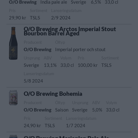
O/O Brewing
India pale ale
Sverige
6,5%
33,0 cl
Pris
Sortiment
Lanseringsdatum
29,90 kr
TSLS
2/9 2024
O/O Brewing Arctos Imperial Stout
Bourbon Barrel Aged
Producent
Öltyp
O/O Brewing
Imperial porter och stout
Ursprung
ABV
Volym
Pris
Sortiment
Sverige
13,1%
33,0 cl
100,00 kr
TSLS
Lanseringsdatum
5/8 2024
O/O Brewing Bohemia
Producent
Öltyp
Ursprung
ABV
Volym
O/O Brewing
Saison
Sverige
5,0%
33,0 cl
Pris
Sortiment
Lanseringsdatum
24,90 kr
TSLS
1/7 2024