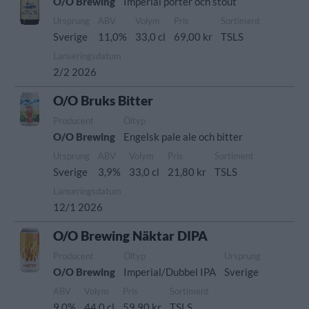
O/O Brewing
Imperial porter och stout
Ursprung
ABV
Volym
Pris
Sortiment
Sverige
11,0%
33,0 cl
69,00 kr
TSLS
Lanseringsdatum
2/2 2026
O/O Bruks Bitter
Producent
Öltyp
O/O Brewing
Engelsk pale ale och bitter
Ursprung
ABV
Volym
Pris
Sortiment
Sverige
3,9%
33,0 cl
21,80 kr
TSLS
Lanseringsdatum
12/1 2026
O/O Brewing Näktar DIPA
Producent
Öltyp
Ursprung
O/O Brewing
Imperial/Dubbel IPA
Sverige
ABV
Volym
Pris
Sortiment
9,0%
44,0 cl
59,90 kr
TSLS