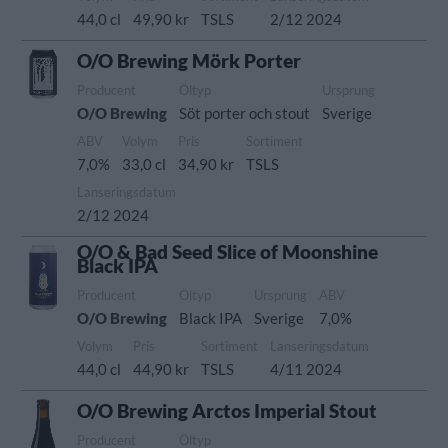
44,0 cl
49,90 kr
TSLS
2/12 2024
O/O Brewing Mörk Porter
Producent
Öltyp
Ursprung
O/O Brewing
Söt porter och stout
Sverige
ABV
Volym
Pris
Sortiment
7,0%
33,0 cl
34,90 kr
TSLS
Lanseringsdatum
2/12 2024
O/O & Bad Seed Slice of Moonshine
Black IPA
Producent
Öltyp
Ursprung
ABV
O/O Brewing
Black IPA
Sverige
7,0%
Volym
Pris
Sortiment
Lanseringsdatum
44,0 cl
44,90 kr
TSLS
4/11 2024
O/O Brewing Arctos Imperial Stout
Producent
Öltyp