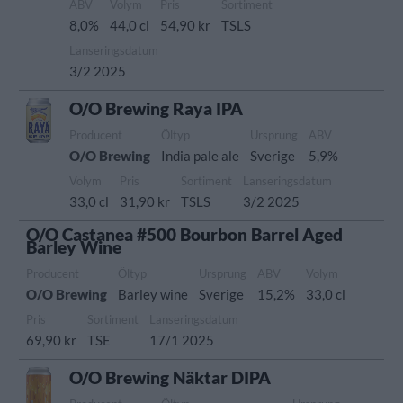
ABV
Volym
Pris
Sortiment
8,0%
44,0 cl
54,90 kr
TSLS
Lanseringsdatum
3/2 2025
O/O Brewing Raya IPA
Producent
Öltyp
Ursprung
ABV
O/O Brewing
India pale ale
Sverige
5,9%
Volym
Pris
Sortiment
Lanseringsdatum
33,0 cl
31,90 kr
TSLS
3/2 2025
O/O Castanea #500 Bourbon Barrel Aged
Barley Wine
Producent
Öltyp
Ursprung
ABV
Volym
O/O Brewing
Barley wine
Sverige
15,2%
33,0 cl
Pris
Sortiment
Lanseringsdatum
69,90 kr
TSE
17/1 2025
O/O Brewing Näktar DIPA