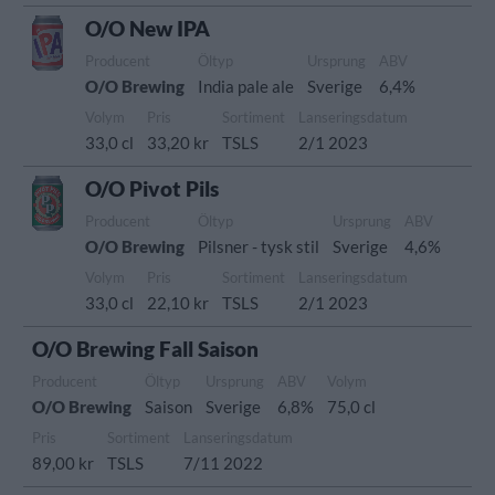
O/O New IPA
Producent
Öltyp
Ursprung
ABV
O/O Brewing
India pale ale
Sverige
6,4%
Volym
Pris
Sortiment
Lanseringsdatum
33,0 cl
33,20 kr
TSLS
2/1 2023
O/O Pivot Pils
Producent
Öltyp
Ursprung
ABV
O/O Brewing
Pilsner - tysk stil
Sverige
4,6%
Volym
Pris
Sortiment
Lanseringsdatum
33,0 cl
22,10 kr
TSLS
2/1 2023
O/O Brewing Fall Saison
Producent
Öltyp
Ursprung
ABV
Volym
O/O Brewing
Saison
Sverige
6,8%
75,0 cl
Pris
Sortiment
Lanseringsdatum
89,00 kr
TSLS
7/11 2022