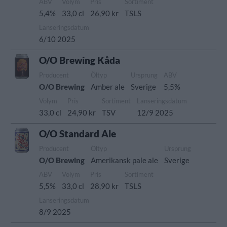
ABV
Volym
Pris
Sortiment
5,4%
33,0 cl
26,90 kr
TSLS
Lanseringsdatum
6/10 2025
O/O Brewing Kåda
Producent
Öltyp
Ursprung
ABV
O/O Brewing
Amber ale
Sverige
5,5%
Volym
Pris
Sortiment
Lanseringsdatum
33,0 cl
24,90 kr
TSV
12/9 2025
O/O Standard Ale
Producent
Öltyp
Ursprung
O/O Brewing
Amerikansk pale ale
Sverige
ABV
Volym
Pris
Sortiment
5,5%
33,0 cl
28,90 kr
TSLS
Lanseringsdatum
8/9 2025