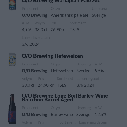
O/O Brewing Mariaplan Pale Ale
Producent
Öltyp
Ursprung
O/O Brewing
Amerikansk pale ale
Sverige
ABV
Volym
Pris
Sortiment
4,9%
33,0 cl
26,90 kr
TSLS
Lanseringsdatum
3/6 2024
O/O Brewing Hefeweizen
Producent
Öltyp
Ursprung
ABV
O/O Brewing
Hefeweizen
Sverige
5,5%
Volym
Pris
Sortiment
Lanseringsdatum
33,0 cl
24,90 kr
TSLS
3/6 2024
O/O Brewing Long Boil Barley Wine
Bourbon Barrel Aged
Producent
Öltyp
Ursprung
ABV
O/O Brewing
Barley wine
Sverige
12,5%
Volym
Pris
Sortiment
Lanseringsdatum