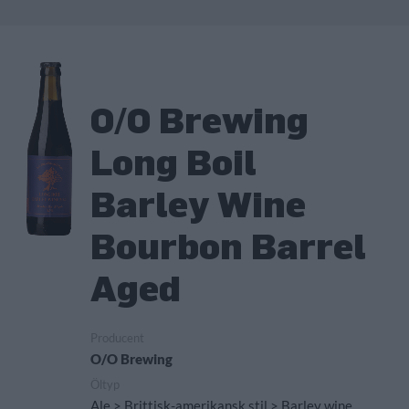
O/O Brewing
Long Boil
Barley Wine
Bourbon Barrel
Aged
Producent
O/O Brewing
Öltyp
Ale > Brittisk-amerikansk stil > Barley wine