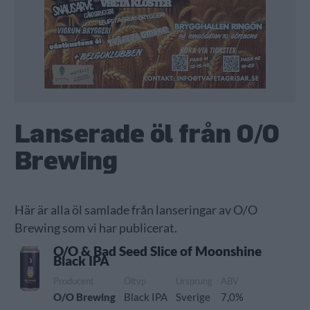
Lanserade öl från O/O
Brewing
Här är alla öl samlade från lanseringar av O/O
Brewing som vi har publicerat.
O/O & Bad Seed Slice of Moonshine
Black IPA
Producent
Öltyp
Ursprung
ABV
O/O Brewing
Black IPA
Sverige
7,0%