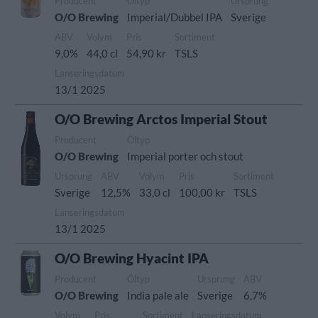
Producent
Öltyp
Ursprung
O/O Brewing
Imperial/Dubbel IPA
Sverige
ABV
Volym
Pris
Sortiment
9,0%
44,0 cl
54,90 kr
TSLS
Lanseringsdatum
13/1 2025
O/O Brewing Arctos Imperial Stout
Producent
Öltyp
O/O Brewing
Imperial porter och stout
Ursprung
ABV
Volym
Pris
Sortiment
Sverige
12,5%
33,0 cl
100,00 kr
TSLS
Lanseringsdatum
13/1 2025
O/O Brewing Hyacint IPA
Producent
Öltyp
Ursprung
ABV
O/O Brewing
India pale ale
Sverige
6,7%
Volym
Pris
Sortiment
Lanseringsdatum