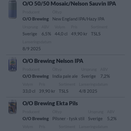
O/O 50/50 Mosaic/Nelson Sauvin IPA
Producent
Öltyp
O/O Brewing
New England IPA/Hazy IPA
Ursprung
ABV
Volym
Pris
Sortiment
Sverige
6,5%
44,0 cl
49,90 kr
TSLS
Lanseringsdatum
8/9 2025
O/O Brewing Nelson IPA
Producent
Öltyp
Ursprung
ABV
O/O Brewing
India pale ale
Sverige
7,2%
Volym
Pris
Sortiment
Lanseringsdatum
33,0 cl
39,90 kr
TSLS
4/8 2025
O/O Brewing Ekta Pils
Producent
Öltyp
Ursprung
ABV
O/O Brewing
Pilsner - tysk stil
Sverige
5,2%
Volym
Pris
Sortiment
Lanseringsdatum