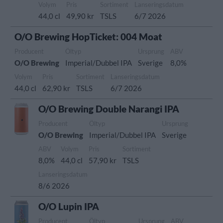
Volym
Pris
Sortiment
Lanseringsdatum
44,0 cl
49,90 kr
TSLS
6/7 2026
O/O Brewing HopTicket: 004 Moat
Producent
Öltyp
Ursprung
ABV
O/O Brewing
Imperial/Dubbel IPA
Sverige
8,0%
Volym
Pris
Sortiment
Lanseringsdatum
44,0 cl
62,90 kr
TSLS
6/7 2026
O/O Brewing Double Narangi IPA
Producent
Öltyp
Ursprung
O/O Brewing
Imperial/Dubbel IPA
Sverige
ABV
Volym
Pris
Sortiment
8,0%
44,0 cl
57,90 kr
TSLS
Lanseringsdatum
8/6 2026
O/O Lupin IPA
Producent
Öltyp
Ursprung
ABV