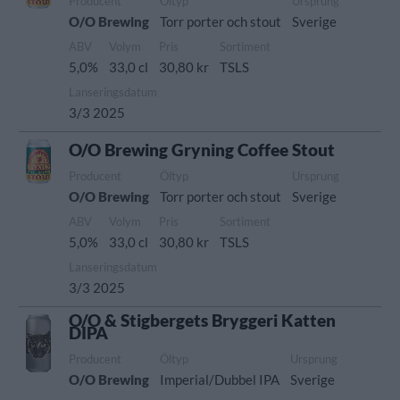
Producent
Öltyp
Ursprung
O/O Brewing
Torr porter och stout
Sverige
ABV
Volym
Pris
Sortiment
5,0%
33,0 cl
30,80 kr
TSLS
Lanseringsdatum
3/3 2025
O/O Brewing Gryning Coffee Stout
Producent
Öltyp
Ursprung
O/O Brewing
Torr porter och stout
Sverige
ABV
Volym
Pris
Sortiment
5,0%
33,0 cl
30,80 kr
TSLS
Lanseringsdatum
3/3 2025
O/O & Stigbergets Bryggeri Katten
DIPA
Producent
Öltyp
Ursprung
O/O Brewing
Imperial/Dubbel IPA
Sverige