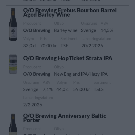
O/O Brewing Erebus Bourbon Barrel
Aged Barley Wine
Producent
Öltyp
Ursprung
ABV
O/O Brewing
Barley wine
Sverige
14,5%
Volym
Pris
Sortiment
Lanseringsdatum
33,0 cl
70,00 kr
TSE
20/2 2026
O/O Brewing HopTicket Strata IPA
Producent
Öltyp
O/O Brewing
New England IPA/Hazy IPA
Ursprung
ABV
Volym
Pris
Sortiment
Sverige
7,1%
44,0 cl
59,00 kr
TSLS
Lanseringsdatum
2/2 2026
O/O Brewing Anniversary Baltic
Porter
Producent
Öltyp