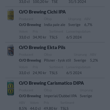
33,0 cl
100,20 kr
TSE
31/5 2024
O/O Brewing Cichi IPA
Producent
Öltyp
Ursprung
ABV
O/O Brewing
India pale ale
Sverige
6,7%
Volym
Pris
Sortiment
Lanseringsdatum
33,0 cl
34,90 kr
TSLS
6/5 2024
O/O Brewing Ekta Pils
Producent
Öltyp
Ursprung
ABV
O/O Brewing
Pilsner - tysk stil
Sverige
5,2%
Volym
Pris
Sortiment
Lanseringsdatum
33,0 cl
24,90 kr
TSLS
6/5 2024
O/O Brewing Carismatico DIPA
Producent
Öltyp
Ursprung
O/O Brewing
Imperial/Dubbel IPA
Sverige
ABV
Volym
Pris
Sortiment
8,5%
44,0 cl
49,80 kr
TSLS