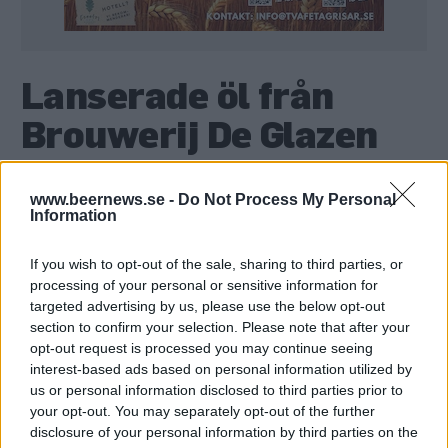
Lanserade öl från
Brouwerij De Glazen
Toren
www.beernews.se -
Do Not Process My Personal
Information
Här är alla öl samlade från lanseringar av Brouwerij
If you wish to opt-out of the sale, sharing to third parties, or
De Glazen Toren som vi har publicerat.
processing of your personal or sensitive information for
De Glazen Toren Saison d’Erpe-Mere
targeted advertising by us, please use the below opt-out
Lentebier
section to confirm your selection. Please note that after your
opt-out request is processed you may continue seeing
Producent
Öltyp
Ursprung
interest-based ads based on personal information utilized by
Brouwerij De Glazen Toren
Saison
Belgien
us or personal information disclosed to third parties prior to
ABV
Volym
Pris
Sortiment
your opt-out. You may separately opt-out of the further
9,0%
75,0 cl
99,90 kr
TSE
disclosure of your personal information by third parties on the