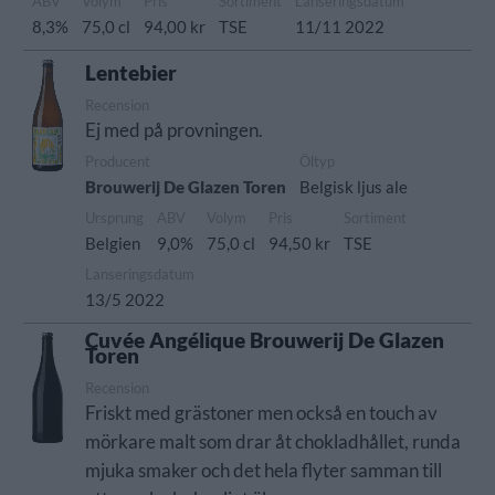
ABV
Volym
Pris
Sortiment
Lanseringsdatum
8,3%
75,0 cl
94,00 kr
TSE
11/11 2022
Lentebier
Recension
Ej med på provningen.
Producent
Öltyp
Brouwerij De Glazen Toren
Belgisk ljus ale
Ursprung
ABV
Volym
Pris
Sortiment
Belgien
9,0%
75,0 cl
94,50 kr
TSE
Lanseringsdatum
13/5 2022
Cuvée Angélique Brouwerij De Glazen
Toren
Recension
Friskt med grästoner men också en touch av
mörkare malt som drar åt chokladhållet, runda
mjuka smaker och det hela flyter samman till