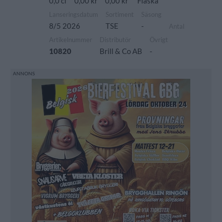
0,0 cl
0,00 kr
0,00 kr
Flaska
Lanseringsdatum
Sortiment
Säsong
8/5 2026
TSE
-
Antal
Artikelnummer
Distributör
Övrigt
10820
Brill & Co AB
-