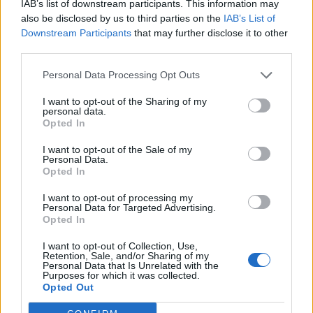
Lanseringsdatum
IAB’s list of downstream participants. This information may
8/5 2026
also be disclosed by us to third parties on the
IAB’s List of
Downstream Participants
that may further disclose it to other
De Glazen Toren Saison d’Erpe-Mere
third parties.
Lentebier
Producent
Öltyp
Ursprung
Personal Data Processing Opt Outs
Brouwerij De Glazen Toren
Saison
Belgien
I want to opt-out of the Sharing of my
ABV
Volym
Pris
Sortiment
personal data.
Opted In
9,0%
75,0 cl
99,90 kr
TSE
Lanseringsdatum
I want to opt-out of the Sale of my
Personal Data.
16/5 2025
Opted In
De Glazen Toren Lentebier
I want to opt-out of processing my
Personal Data for Targeted Advertising.
Producent
Opted In
Brouwerij De Glazen Toren
I want to opt-out of Collection, Use,
Öltyp
Ursprung
Retention, Sale, and/or Sharing of my
Öl>Ale>Ljus stark belgisk ale/Trippel>
Belgien
Personal Data that Is Unrelated with the
Purposes for which it was collected.
ABV
Volym
Pris
Sortiment
Opted Out
9,0%
75,0 cl
99,90 kr
TSE