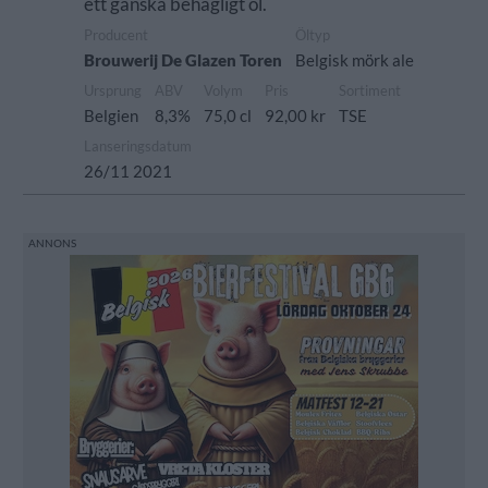
ett ganska behagligt öl.
Producent
Öltyp
Brouwerij De Glazen Toren
Belgisk mörk ale
Ursprung
ABV
Volym
Pris
Sortiment
Belgien
8,3%
75,0 cl
92,00 kr
TSE
Lanseringsdatum
26/11 2021