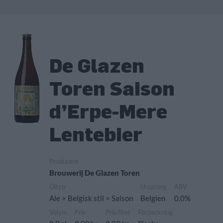
De Glazen
Toren Saison
d’Erpe-Mere
Lentebier
Producent
Brouwerij De Glazen Toren
Öltyp
Ursprung
ABV
Ale > Belgisk stil > Saison
Belgien
0,0%
Volym
Pris
Pris/liter
Förpackning