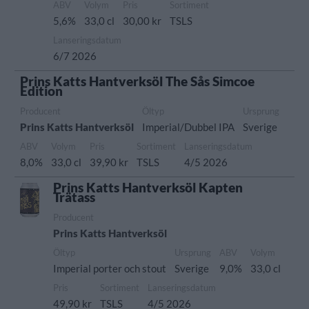
ABV
Volym
Pris
Sortiment
5,6%
33,0 cl
30,00 kr
TSLS
Lanseringsdatum
6/7 2026
Prins Katts Hantverksöl The Sås Simcoe
Edition
Producent
Öltyp
Ursprung
Prins Katts Hantverksöl
Imperial/Dubbel IPA
Sverige
ABV
Volym
Pris
Sortiment
Lanseringsdatum
8,0%
33,0 cl
39,90 kr
TSLS
4/5 2026
Prins Katts Hantverksöl Kapten
Trätass
Producent
Prins Katts Hantverksöl
Öltyp
Ursprung
ABV
Volym
Imperial porter och stout
Sverige
9,0%
33,0 cl
Pris
Sortiment
Lanseringsdatum
49,90 kr
TSLS
4/5 2026