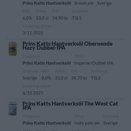
Prins Katts Hantverksöl
Brown ale
Sverige
ABV
Volym
Pris
Sortiment
6,0%
33,0 cl
34,90 kr
TSLS
Lanseringsdatum
3/11 2025
Prins Katts Hantverksöl Oberoende
Hazy Dubbel-IPA
Producent
Öltyp
Prins Katts Hantverksöl
Imperial/Dubbel IPA
Ursprung
ABV
Volym
Pris
Sortiment
Sverige
8,0%
33,0 cl
38,70 kr
TSLS
Lanseringsdatum
6/10 2025
Prins Katts Hantverksöl The West Cat
IPA
Producent
Öltyp
Ursprung
Prins Katts Hantverksöl
India pale ale
Sverige