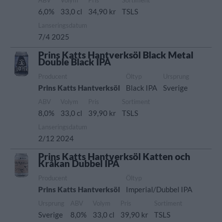
ABV
Volym
Pris
Sortiment
6,0%
33,0 cl
34,90 kr
TSLS
Lanseringsdatum
7/4 2025
Prins Katts Hantverksöl Black Metal
Double Black IPA
Producent
Öltyp
Ursprung
Prins Katts Hantverksöl
Black IPA
Sverige
ABV
Volym
Pris
Sortiment
8,0%
33,0 cl
39,90 kr
TSLS
Lanseringsdatum
2/12 2024
Prins Katts Hantverksöl Katten och
Kråkan Dubbel IPA
Producent
Öltyp
Prins Katts Hantverksöl
Imperial/Dubbel IPA
Ursprung
ABV
Volym
Pris
Sortiment
Sverige
8,0%
33,0 cl
39,90 kr
TSLS