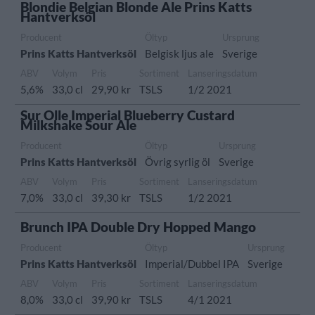
Blondie Belgian Blonde Ale Prins Katts
Hantverksöl
Producent
Öltyp
Ursprung
Prins Katts Hantverksöl
Belgisk ljus ale
Sverige
ABV
Volym
Pris
Sortiment
Lanseringsdatum
5,6%
33,0 cl
29,90 kr
TSLS
1/2 2021
Sur Olle Imperial Blueberry Custard
Milkshake Sour Ale
Producent
Öltyp
Ursprung
Prins Katts Hantverksöl
Övrig syrlig öl
Sverige
ABV
Volym
Pris
Sortiment
Lanseringsdatum
7,0%
33,0 cl
39,30 kr
TSLS
1/2 2021
Brunch IPA Double Dry Hopped Mango
Producent
Öltyp
Ursprung
Prins Katts Hantverksöl
Imperial/Dubbel IPA
Sverige
ABV
Volym
Pris
Sortiment
Lanseringsdatum
8,0%
33,0 cl
39,90 kr
TSLS
4/1 2021