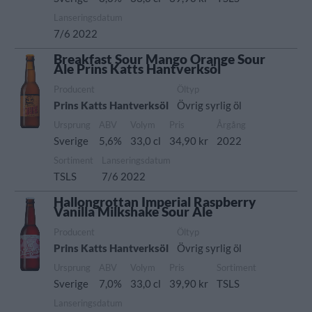
Lanseringsdatum
7/6 2022
Breakfast Sour Mango Orange Sour
Ale Prins Katts Hantverksöl
Producent
Öltyp
Prins Katts Hantverksöl
Övrig syrlig öl
Ursprung
ABV
Volym
Pris
Årgång
Sverige
5,6%
33,0 cl
34,90 kr
2022
Sortiment
Lanseringsdatum
TSLS
7/6 2022
Hallongrottan Imperial Raspberry
Vanilla Milkshake Sour Ale
Producent
Öltyp
Prins Katts Hantverksöl
Övrig syrlig öl
Ursprung
ABV
Volym
Pris
Sortiment
Sverige
7,0%
33,0 cl
39,90 kr
TSLS
Lanseringsdatum