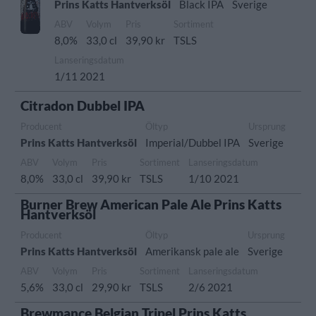
Prins Katts Hantverksöl
Black IPA
Sverige
ABV
Volym
Pris
Sortiment
8,0%
33,0 cl
39,90 kr
TSLS
Lanseringsdatum
1/11 2021
Citradon Dubbel IPA
Producent
Öltyp
Ursprung
Prins Katts Hantverksöl
Imperial/Dubbel IPA
Sverige
ABV
Volym
Pris
Sortiment
Lanseringsdatum
8,0%
33,0 cl
39,90 kr
TSLS
1/10 2021
Burner Brew American Pale Ale Prins Katts
Hantverksöl
Producent
Öltyp
Ursprung
Prins Katts Hantverksöl
Amerikansk pale ale
Sverige
ABV
Volym
Pris
Sortiment
Lanseringsdatum
5,6%
33,0 cl
29,90 kr
TSLS
2/6 2021
Brewmance Belgian Tripel Prins Katts