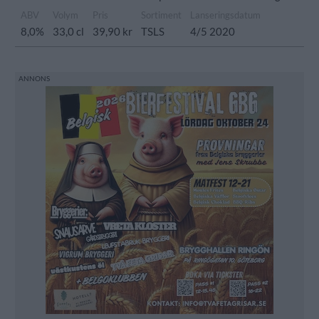
ABV
Volym
Pris
Sortiment
Lanseringsdatum
8,0%
33,0 cl
39,90 kr
TSLS
4/5 2020