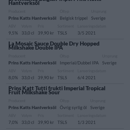
Hantverksöl
Producent
Öltyp
Ursprung
Prins Katts Hantverksöl
Belgisk trippel
Sverige
ABV
Volym
Pris
Sortiment
Lanseringsdatum
9,5%
33,0 cl
39,90 kr
TSLS
3/5 2021
La Mosaic Sauce Double Dry Hopped
Milkshake Double IPA
Producent
Öltyp
Ursprung
Prins Katts Hantverksöl
Imperial/Dubbel IPA
Sverige
ABV
Volym
Pris
Sortiment
Lanseringsdatum
8,0%
33,0 cl
39,90 kr
TSLS
6/4 2021
Prins Katt Tutti frukti Imperial Tropical
Fruit Milkshake Sour
Producent
Öltyp
Ursprung
Prins Katts Hantverksöl
Övrig syrlig öl
Sverige
ABV
Volym
Pris
Sortiment
Lanseringsdatum
7,0%
33,0 cl
39,90 kr
TSLS
1/3 2021