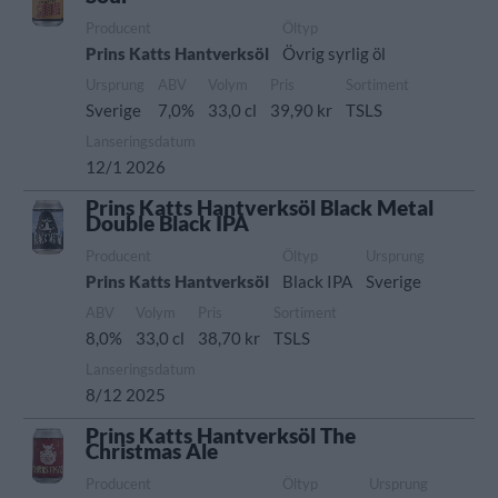
Producent
Öltyp
Prins Katts Hantverksöl
Övrig syrlig öl
Ursprung
ABV
Volym
Pris
Sortiment
Sverige
7,0%
33,0 cl
39,90 kr
TSLS
Lanseringsdatum
12/1 2026
Prins Katts Hantverksöl Black Metal
Double Black IPA
Producent
Öltyp
Ursprung
Prins Katts Hantverksöl
Black IPA
Sverige
ABV
Volym
Pris
Sortiment
8,0%
33,0 cl
38,70 kr
TSLS
Lanseringsdatum
8/12 2025
Prins Katts Hantverksöl The
Christmas Ale
Producent
Öltyp
Ursprung