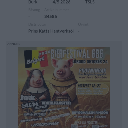
Burk
4/5 2026
TSLS
Säsong
Artikelnummer
-
34585
Distributör
Övrigt
Prins Katts Hantverksöl
-