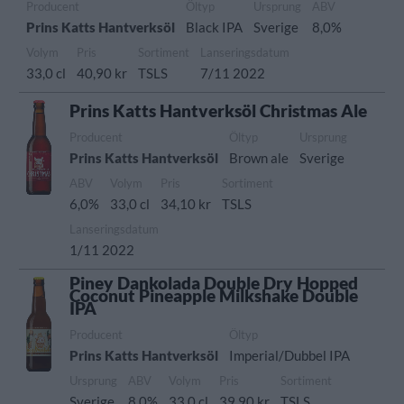
Producent
Öltyp
Ursprung
ABV
Prins Katts Hantverksöl
Black IPA
Sverige
8,0%
Volym
Pris
Sortiment
Lanseringsdatum
33,0 cl
40,90 kr
TSLS
7/11 2022
Prins Katts Hantverksöl Christmas Ale
Producent
Öltyp
Ursprung
Prins Katts Hantverksöl
Brown ale
Sverige
ABV
Volym
Pris
Sortiment
6,0%
33,0 cl
34,10 kr
TSLS
Lanseringsdatum
1/11 2022
Piney Dankolada Double Dry Hopped
Coconut Pineapple Milkshake Double
IPA
Producent
Öltyp
Prins Katts Hantverksöl
Imperial/Dubbel IPA
Ursprung
ABV
Volym
Pris
Sortiment
Sverige
8,0%
33,0 cl
39,90 kr
TSLS