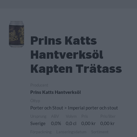
Prins Katts
Hantverksöl
Kapten Trätass
Producent
Prins Katts Hantverksöl
Öltyp
Porter och Stout > Imperial porter och stout
Ursprung
ABV
Volym
Pris
Pris/liter
Sverige
0,0%
0,0 cl
0,00 kr
0,00 kr
Förpackning
Lanseringsdatum
Sortiment