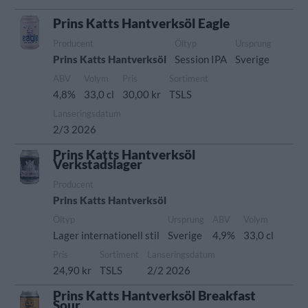
Prins Katts Hantverksöl Eagle
Producent
Öltyp
Ursprung
Prins Katts Hantverksöl
Session IPA
Sverige
ABV
Volym
Pris
Sortiment
4,8%
33,0 cl
30,00 kr
TSLS
Lanseringsdatum
2/3 2026
Prins Katts Hantverksöl
Verkstadslager
Producent
Prins Katts Hantverksöl
Öltyp
Ursprung
ABV
Volym
Lager internationell stil
Sverige
4,9%
33,0 cl
Pris
Sortiment
Lanseringsdatum
24,90 kr
TSLS
2/2 2026
Prins Katts Hantverksöl Breakfast
Sour