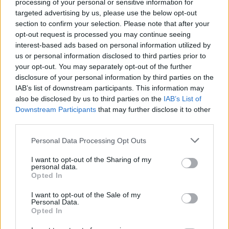
processing of your personal or sensitive information for
targeted advertising by us, please use the below opt-out
Prins Katts Hantverksöl The Eagle
Session IPA
section to confirm your selection. Please note that after your
opt-out request is processed you may continue seeing
Producent
Öltyp
Ursprung
interest-based ads based on personal information utilized by
Prins Katts Hantverksöl
Session IPA
Sverige
us or personal information disclosed to third parties prior to
ABV
Volym
Pris
Sortiment
your opt-out. You may separately opt-out of the further
disclosure of your personal information by third parties on the
4,5%
33,0 cl
29,90 kr
TSLS
IAB’s list of downstream participants. This information may
Lanseringsdatum
also be disclosed by us to third parties on the
IAB’s List of
3/6 2024
Downstream Participants
that may further disclose it to other
third parties.
Prins Katts Hantverksöl Tuttifrukti
Imperial Pineapple Milkshake Sour Ale
Personal Data Processing Opt Outs
Producent
Öltyp
Prins Katts Hantverksöl
Övrig syrlig öl
I want to opt-out of the Sharing of my
personal data.
Ursprung
ABV
Volym
Pris
Sortiment
Opted In
Sverige
7,0%
33,0 cl
39,90 kr
TSLS
I want to opt-out of the Sale of my
Lanseringsdatum
Personal Data.
3/6 2024
Opted In