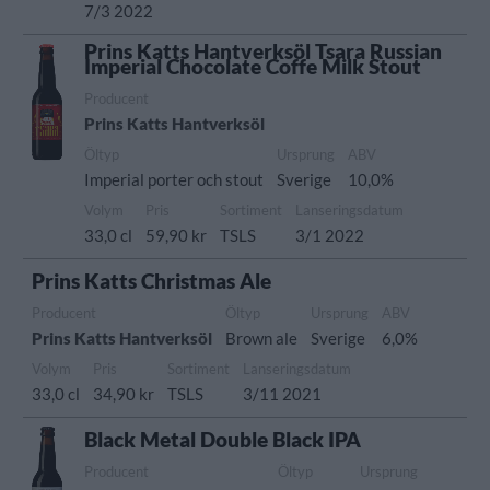
7/3 2022
Prins Katts Hantverksöl Tsara Russian
Imperial Chocolate Coffe Milk Stout
Producent
Prins Katts Hantverksöl
Öltyp
Ursprung
ABV
Imperial porter och stout
Sverige
10,0%
Volym
Pris
Sortiment
Lanseringsdatum
33,0 cl
59,90 kr
TSLS
3/1 2022
Prins Katts Christmas Ale
Producent
Öltyp
Ursprung
ABV
Prins Katts Hantverksöl
Brown ale
Sverige
6,0%
Volym
Pris
Sortiment
Lanseringsdatum
33,0 cl
34,90 kr
TSLS
3/11 2021
Black Metal Double Black IPA
Producent
Öltyp
Ursprung