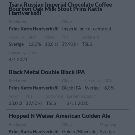
Tsara Russian Imperial Chocolate Coffee
Bourbon Oak Milk Stout Prins Katts
Hantverksöl
Producent
Öltyp
Prins Katts Hantverksöl
Imperial porter och stout
Ursprung
ABV
Volym
Pris
Sortiment
Sverige
12,0%
33,0 cl
59,90 kr
TSLS
Lanseringsdatum
4/1 2021
Black Metal Double Black IPA
Producent
Öltyp
Ursprung
ABV
Prins Katts Hantverksöl
Black IPA
Sverige
8,0%
Volym
Pris
Sortiment
Lanseringsdatum
33,0 cl
39,90 kr
TSLS
2/11 2020
Hopped N Weiser American Golden Ale
Producent
Öltyp
Ursprung
Prins Katts Hantverksöl
Golden/Blond ale
Sverige