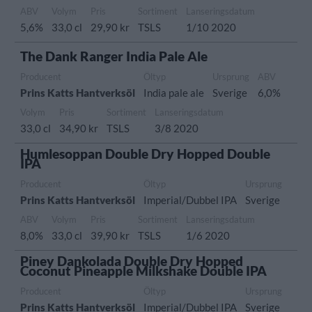
ABV
Volym
Pris
Sortiment
Lanseringsdatum
5,6%
33,0 cl
29,90 kr
TSLS
1/10 2020
The Dank Ranger India Pale Ale
Producent
Öltyp
Ursprung
ABV
Prins Katts Hantverksöl
India pale ale
Sverige
6,0%
Volym
Pris
Sortiment
Lanseringsdatum
33,0 cl
34,90 kr
TSLS
3/8 2020
Humlesoppan Double Dry Hopped Double
IPA
Producent
Öltyp
Ursprung
Prins Katts Hantverksöl
Imperial/Dubbel IPA
Sverige
ABV
Volym
Pris
Sortiment
Lanseringsdatum
8,0%
33,0 cl
39,90 kr
TSLS
1/6 2020
Piney Dankolada Double Dry Hopped
Coconut Pineapple Milkshake Double IPA
Producent
Öltyp
Ursprung
Prins Katts Hantverksöl
Imperial/Dubbel IPA
Sverige