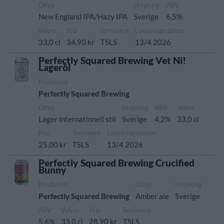
Öltyp
Ursprung
ABV
New England IPA/Hazy IPA
Sverige
6,5%
Volym
Pris
Sortiment
Lanseringsdatum
33,0 cl
34,90 kr
TSLS
13/4 2026
Perfectly Squared Brewing Vet Ni!
Lageröl
Producent
Perfectly Squared Brewing
Öltyp
Ursprung
ABV
Volym
Lager internationell stil
Sverige
4,2%
33,0 cl
Pris
Sortiment
Lanseringsdatum
25,00 kr
TSLS
13/4 2026
Perfectly Squared Brewing Crucified
Bunny
Producent
Öltyp
Ursprung
Perfectly Squared Brewing
Amber ale
Sverige
ABV
Volym
Pris
Sortiment
5,6%
33,0 cl
28,90 kr
TSLS