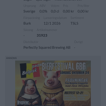
Ursprung
ABV
Volym
Pris
Pris/liter
Sverige
0,0%
0,0 cl
0,00 kr
0,00 kr
Förpackning
Lanseringsdatum
Sortiment
Burk
12/1 2026
TSLS
Säsong
Artikelnummer
-
31923
Distributör
Övrigt
Perfectly Squared Brewing AB
-