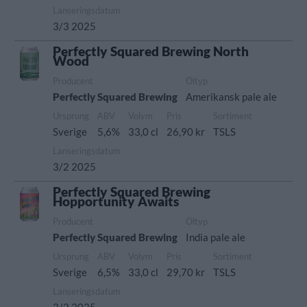
Lanseringsdatum
3/3 2025
Perfectly Squared Brewing North
Wood
Producent
Öltyp
Perfectly Squared Brewing
Amerikansk pale ale
Ursprung
ABV
Volym
Pris
Sortiment
Sverige
5,6%
33,0 cl
26,90 kr
TSLS
Lanseringsdatum
3/2 2025
Perfectly Squared Brewing
Hopportunity Awaits
Producent
Öltyp
Perfectly Squared Brewing
India pale ale
Ursprung
ABV
Volym
Pris
Sortiment
Sverige
6,5%
33,0 cl
29,70 kr
TSLS
Lanseringsdatum