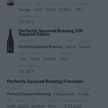
Ursprung
ABV
Volym
Pris
Sortiment
Sverige
4,6%
33,0 cl
22,90 kr
TSLS
Lanseringsdatum
6/2 2023
Perfectly Squared Brewing 100
Squared Saison
Producent
Öltyp
Ursprung
Perfectly Squared Brewing
Saison
Sverige
ABV
Volym
Pris
Sortiment
7,3%
75,0 cl
99,90 kr
TSLS
Lanseringsdatum
2/1 2023
Perfectly Squared Brewing Frontside
Producent
Öltyp
Ursprung
Perfectly Squared Brewing
India pale ale
Sverige
ABV
Volym
Pris
Sortiment
Lanseringsdatum
6,3%
33,0 cl
32,90 kr
TSLS
7/11 2022