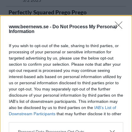
3/2 2025
Perfectly Squared Prego Prego
Producent
www.beernews.se -
Do Not Process My Personal
Perfectly Squared Brewing
Information
Öltyp
Ursprung
ABV
Lager modern stil/India Pale Lager
Sverige
5,3%
If you wish to opt-out of the sale, sharing to third parties, or
Volym
Pris
Sortiment
Lanseringsdatum
processing of your personal or sensitive information for
33,0 cl
26,90 kr
TSLS
3/2 2025
targeted advertising by us, please use the below opt-out
section to confirm your selection. Please note that after your
Perfectly Squared Yes, You can pet
opt-out request is processed you may continue seeing
that dawg!
interest-based ads based on personal information utilized by
Producent
Öltyp
us or personal information disclosed to third parties prior to
Perfectly Squared Brewing
India pale ale
your opt-out. You may separately opt-out of the further
disclosure of your personal information by third parties on the
Ursprung
ABV
Volym
Pris
Sortiment
IAB’s list of downstream participants. This information may
Sverige
6,3%
33,0 cl
29,90 kr
TSLS
also be disclosed by us to third parties on the
IAB’s List of
Lanseringsdatum
Downstream Participants
that may further disclose it to other
2/12 2024
third parties.
Perfectly Squared Oopsie Dhazy Hazy
Personal Data Processing Opt Outs