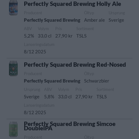
Perfectly Squared Brewing Holly Ale
Producent
Öltyp
Ursprung
Perfectly Squared Brewing
Amber ale
Sverige
ABV
Volym
Pris
Sortiment
5,2%
33,0 cl
27,90 kr
TSLS
Lanseringsdatum
8/12 2025
Perfectly Squared Brewing Red-Nosed
Producent
Öltyp
Perfectly Squared Brewing
Schwarzbier
Ursprung
ABV
Volym
Pris
Sortiment
Sverige
5,8%
33,0 cl
27,90 kr
TSLS
Lanseringsdatum
8/12 2025
Perfectly Squared Brewing Simcoe
DoubleIPA
Producent
Öltyp