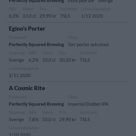
Perfectly Squared Brewing
India pale ale
Sverige
ABV
Volym
Pris
Sortiment
Lanseringsdatum
6,3%
33,0 cl
29,90 kr
TSLS
1/12 2020
Egino’s Porter
Producent
Öltyp
Perfectly Squared Brewing
Torr porter och stout
Ursprung
ABV
Volym
Pris
Sortiment
Sverige
6,2%
33,0 cl
30,20 kr
TSLS
Lanseringsdatum
2/11 2020
A Cosmic Rite
Producent
Öltyp
Perfectly Squared Brewing
Imperial/Dubbel IPA
Ursprung
ABV
Volym
Pris
Sortiment
Sverige
7,8%
33,0 cl
29,90 kr
TSLS
Lanseringsdatum
1/10 2020