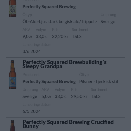
Perfectly Squared Brewing
Öltyp
Ursprung
Öl>Ale>Ljus stark belgisk ale/Trippel>
Sverige
ABV
Volym
Pris
Sortiment
9,0%
33,0 cl
32,20 kr
TSLS
Lanseringsdatum
3/6 2024
Perfectly Squared Brewbuilding´s
Sleepy Grandpa
Producent
Öltyp
Perfectly Squared Brewing
Pilsner - tjeckisk stil
Ursprung
ABV
Volym
Pris
Sortiment
Sverige
5,0%
33,0 cl
29,50 kr
TSLS
Lanseringsdatum
6/5 2024
Perfectly Squared Brewing Crucified
Bunny