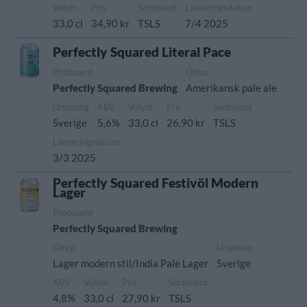
Volym
Pris
Sortiment
Lanseringsdatum
33,0 cl
34,90 kr
TSLS
7/4 2025
Perfectly Squared Literal Pace
Producent
Öltyp
Perfectly Squared Brewing
Amerikansk pale ale
Ursprung
ABV
Volym
Pris
Sortiment
Sverige
5,6%
33,0 cl
26,90 kr
TSLS
Lanseringsdatum
3/3 2025
Perfectly Squared Festivöl Modern
Lager
Producent
Perfectly Squared Brewing
Öltyp
Ursprung
Lager modern stil/India Pale Lager
Sverige
ABV
Volym
Pris
Sortiment
4,8%
33,0 cl
27,90 kr
TSLS