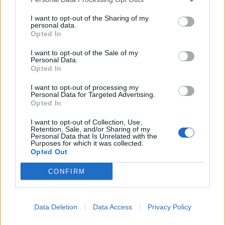
IPA
Producent
I want to opt-out of the Sharing of my
personal data.
Perfectly Squared Brewing
Opted In
Öltyp
Ursprung
ABV
I want to opt-out of the Sale of my
New England IPA/Hazy IPA
Sverige
6,5%
Personal Data.
Volym
Pris
Sortiment
Lanseringsdatum
Opted In
33,0 cl
34,90 kr
TSLS
2/12 2024
I want to opt-out of processing my
Personal Data for Targeted Advertising.
Perfectly Squared Brewing 200
Opted In
Squared
Producent
I want to opt-out of Collection, Use,
Retention, Sale, and/or Sharing of my
Perfectly Squared Brewing
Personal Data that Is Unrelated with the
Purposes for which it was collected.
Öltyp
Ursprung
ABV
Volym
Opted Out
Imperial porter och stout
Sverige
7,5%
33,0 cl
Pris
Sortiment
Lanseringsdatum
CONFIRM
49,90 kr
TSLS
4/11 2024
Perfectly Squared Brewing Original
Gravity
Data Deletion
Data Access
Privacy Policy
Producent
Öltyp