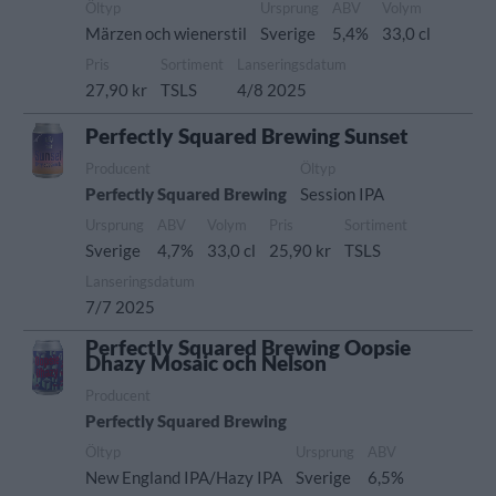
Öltyp
Ursprung
ABV
Volym
Märzen och wienerstil
Sverige
5,4%
33,0 cl
Pris
Sortiment
Lanseringsdatum
27,90 kr
TSLS
4/8 2025
Perfectly Squared Brewing Sunset
Producent
Öltyp
Perfectly Squared Brewing
Session IPA
Ursprung
ABV
Volym
Pris
Sortiment
Sverige
4,7%
33,0 cl
25,90 kr
TSLS
Lanseringsdatum
7/7 2025
Perfectly Squared Brewing Oopsie
Dhazy Mosaic och Nelson
Producent
Perfectly Squared Brewing
Öltyp
Ursprung
ABV
New England IPA/Hazy IPA
Sverige
6,5%