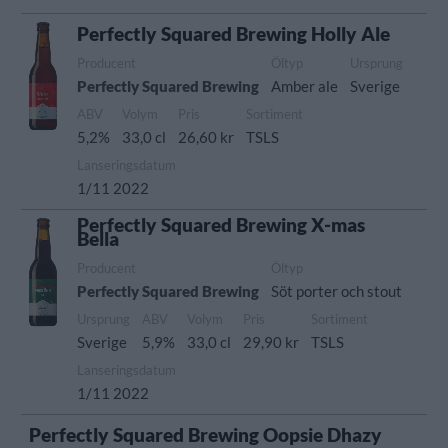
Perfectly Squared Brewing Holly Ale
Producent
Öltyp
Ursprung
Perfectly Squared Brewing
Amber ale
Sverige
ABV
Volym
Pris
Sortiment
5,2%
33,0 cl
26,60 kr
TSLS
Lanseringsdatum
1/11 2022
Perfectly Squared Brewing X-mas
Bella
Producent
Öltyp
Perfectly Squared Brewing
Söt porter och stout
Ursprung
ABV
Volym
Pris
Sortiment
Sverige
5,9%
33,0 cl
29,90 kr
TSLS
Lanseringsdatum
1/11 2022
Perfectly Squared Brewing Oopsie Dhazy