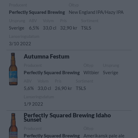
Producent
Öltyp
Perfectly Squared Brewing
New England IPA/Hazy IPA
Ursprung
ABV
Volym
Pris
Sortiment
Sverige
6,5%
33,0 cl
32,90 kr
TSLS
Lanseringsdatum
3/10 2022
Autumna Festum
Producent
Öltyp
Ursprung
Perfectly Squared Brewing
Witbier
Sverige
ABV
Volym
Pris
Sortiment
5,6%
33,0 cl
26,90 kr
TSLS
Lanseringsdatum
1/9 2022
Perfectly Squared Brewing Idaho
Sunset
Producent
Öltyp
Perfectly Squared Brewing
Amerikansk pale ale