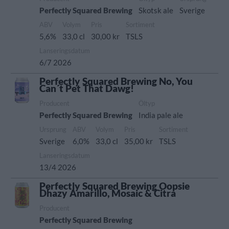
Perfectly Squared Brewing
Skotsk ale
Sverige
ABV
Volym
Pris
Sortiment
5,6%
33,0 cl
30,00 kr
TSLS
Lanseringsdatum
6/7 2026
Perfectly Squared Brewing No, You
Can´t Pet That Dawg!
Producent
Öltyp
Perfectly Squared Brewing
India pale ale
Ursprung
ABV
Volym
Pris
Sortiment
Sverige
6,0%
33,0 cl
35,00 kr
TSLS
Lanseringsdatum
13/4 2026
Perfectly Squared Brewing Oopsie
Dhazy Amarillo, Mosaic & Citra
Producent
Perfectly Squared Brewing