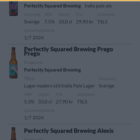
Perfectly Squared Brewing
India pale ale
Ursprung
ABV
Volym
Pris
Sortiment
Sverige
7,5%
33,0 cl
29,90 kr
TSLS
Lanseringsdatum
1/7 2024
Perfectly Squared Brewing Prego
Prego
Producent
Perfectly Squared Brewing
Öltyp
Ursprung
Lager modern stil/India Pale Lager
Sverige
ABV
Volym
Pris
Sortiment
5,3%
33,0 cl
27,90 kr
TSLS
Lanseringsdatum
1/7 2024
Perfectly Squared Brewing Alexis
Producent