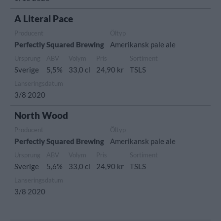
A Literal Pace
Producent
Öltyp
Perfectly Squared Brewing
Amerikansk pale ale
Ursprung
ABV
Volym
Pris
Sortiment
Sverige
5,5%
33,0 cl
24,90 kr
TSLS
Lanseringsdatum
3/8 2020
North Wood
Producent
Öltyp
Perfectly Squared Brewing
Amerikansk pale ale
Ursprung
ABV
Volym
Pris
Sortiment
Sverige
5,6%
33,0 cl
24,90 kr
TSLS
Lanseringsdatum
3/8 2020