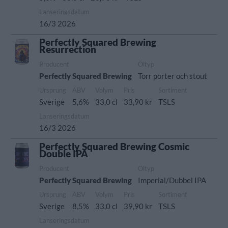
Lanseringsdatum
16/3 2026
Perfectly Squared Brewing
Resurrection
Producent
Öltyp
Perfectly Squared Brewing
Torr porter och stout
Ursprung
ABV
Volym
Pris
Sortiment
Sverige
5,6%
33,0 cl
33,90 kr
TSLS
Lanseringsdatum
16/3 2026
Perfectly Squared Brewing Cosmic
Double IPA
Producent
Öltyp
Perfectly Squared Brewing
Imperial/Dubbel IPA
Ursprung
ABV
Volym
Pris
Sortiment
Sverige
8,5%
33,0 cl
39,90 kr
TSLS
Lanseringsdatum