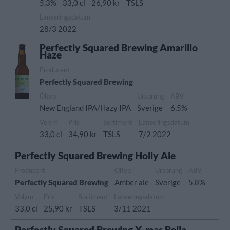
5,3%
33,0 cl
26,90 kr
TSLS
Lanseringsdatum
28/3 2022
Perfectly Squared Brewing Amarillo
Haze
Producent
Perfectly Squared Brewing
Öltyp
Ursprung
ABV
New England IPA/Hazy IPA
Sverige
6,5%
Volym
Pris
Sortiment
Lanseringsdatum
33,0 cl
34,90 kr
TSLS
7/2 2022
Perfectly Squared Brewing Holly Ale
Producent
Öltyp
Ursprung
ABV
Perfectly Squared Brewing
Amber ale
Sverige
5,8%
Volym
Pris
Sortiment
Lanseringsdatum
33,0 cl
25,90 kr
TSLS
3/11 2021
Perfectly Squared Brewing X-mas Bella