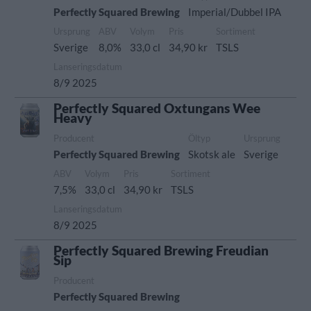
Perfectly Squared Brewing
Imperial/Dubbel IPA
Ursprung
ABV
Volym
Pris
Sortiment
Sverige
8,0%
33,0 cl
34,90 kr
TSLS
Lanseringsdatum
8/9 2025
Perfectly Squared Oxtungans Wee
Heavy
Producent
Öltyp
Ursprung
Perfectly Squared Brewing
Skotsk ale
Sverige
ABV
Volym
Pris
Sortiment
7,5%
33,0 cl
34,90 kr
TSLS
Lanseringsdatum
8/9 2025
Perfectly Squared Brewing Freudian
Sip
Producent
Perfectly Squared Brewing