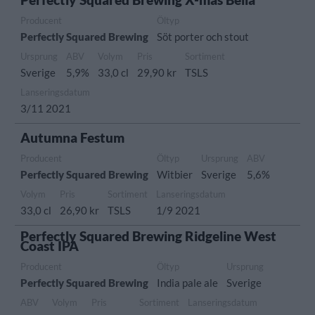
Producent
Öltyp
Perfectly Squared Brewing
Söt porter och stout
Ursprung
ABV
Volym
Pris
Sortiment
Sverige
5,9%
33,0 cl
29,90 kr
TSLS
Lanseringsdatum
3/11 2021
Autumna Festum
Producent
Öltyp
Ursprung
ABV
Perfectly Squared Brewing
Witbier
Sverige
5,6%
Volym
Pris
Sortiment
Lanseringsdatum
33,0 cl
26,90 kr
TSLS
1/9 2021
Perfectly Squared Brewing Ridgeline West
Coast IPA
Producent
Öltyp
Ursprung
Perfectly Squared Brewing
India pale ale
Sverige
ABV
Volym
Pris
Sortiment
Lanseringsdatum