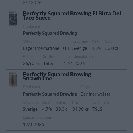
2/2 2026
Perfectly Squared Brewing El Birra Del
Taco Sueco
Producent
Perfectly Squared Brewing
Öltyp
Ursprung
ABV
Volym
Lager internationell stil
Sverige
4,5%
33,0 cl
Pris
Sortiment
Lanseringsdatum
26,90 kr
TSLS
12/1 2026
Perfectly Squared Brewing
Strawblime
Producent
Öltyp
Perfectly Squared Brewing
Berliner weisse
Ursprung
ABV
Volym
Pris
Sortiment
Sverige
4,7%
33,0 cl
34,90 kr
TSLS
Lanseringsdatum
12/1 2026