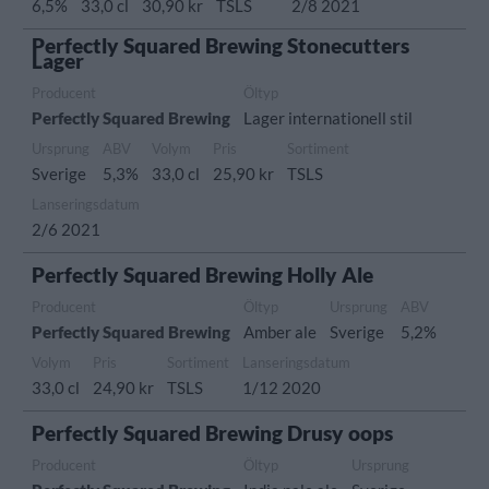
6,5%
33,0 cl
30,90 kr
TSLS
2/8 2021
Perfectly Squared Brewing Stonecutters
Lager
Producent
Öltyp
Perfectly Squared Brewing
Lager internationell stil
Ursprung
ABV
Volym
Pris
Sortiment
Sverige
5,3%
33,0 cl
25,90 kr
TSLS
Lanseringsdatum
2/6 2021
Perfectly Squared Brewing Holly Ale
Producent
Öltyp
Ursprung
ABV
Perfectly Squared Brewing
Amber ale
Sverige
5,2%
Volym
Pris
Sortiment
Lanseringsdatum
33,0 cl
24,90 kr
TSLS
1/12 2020
Perfectly Squared Brewing Drusy oops
Producent
Öltyp
Ursprung