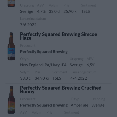
Ursprung
ABV
Volym
Pris
Sortiment
Sverige
4,7%
33,0 cl
25,90 kr
TSLS
Lanseringsdatum
7/6 2022
Perfectly Squared Brewing Simcoe
Haze
Producent
Perfectly Squared Brewing
Öltyp
Ursprung
ABV
New England IPA/Hazy IPA
Sverige
6,5%
Volym
Pris
Sortiment
Lanseringsdatum
33,0 cl
34,90 kr
TSLS
4/4 2022
Perfectly Squared Brewing Crucified
Bunny
Producent
Öltyp
Ursprung
Perfectly Squared Brewing
Amber ale
Sverige
ABV
Volym
Pris
Sortiment