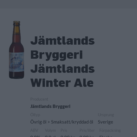
Jämtlands
Bryggeri
Jämtlands
Winter Ale
Producent
Jämtlands Bryggeri
Öltyp
Ursprung
Övrig öl > Smaksatt/kryddad öl
Sverige
ABV
Volym
Pris
Pris/liter
Förpackning