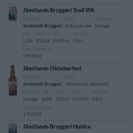
Jämtlands Bryggeri Troll IPA
Producent
Öltyp
Ursprung
Jämtlands Bryggeri
India pale ale
Sverige
ABV
Volym
Pris
Sortiment
5,2%
33,0 cl
29,90 kr
TSLS
Lanseringsdatum
5/9 2022
Jämtlands Oktoberfest
Producent
Öltyp
Jämtlands Bryggeri
Märzen och wienerstil
Ursprung
ABV
Volym
Pris
Sortiment
Sverige
6,0%
33,0 cl
24,90 kr
TSLS
Lanseringsdatum
1/9 2022
Jämtlands Bryggeri Huldra