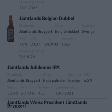
Lanseringsdatum
28/3 2022
Jämtlands Belgian Dubbel
Producent
Öltyp
Ursprung
Jämtlands Bryggeri
Belgisk dubbel
Sverige
ABV
Volym
Pris
Sortiment
7,0%
33,0 cl
24,90 kr
TSLS
Lanseringsdatum
7/3 2022
Jämtlands Jubileums IPA
Producent
Öltyp
Ursprung
ABV
Jämtlands Bryggeri
India pale ale
Sverige
6,5%
Volym
Pris
Sortiment
Lanseringsdatum
33,0 cl
29,90 kr
TSE
13/7 2021
Jämtlands Weiss President Jämtlands
Bryggeri