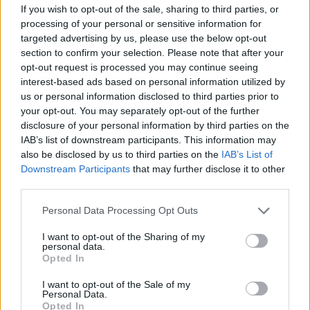
Jämtlands Bryggeri
Märzen och wienerstil
If you wish to opt-out of the sale, sharing to third parties, or
Ursprung
ABV
Volym
Pris
Sortiment
processing of your personal or sensitive information for
Sverige
6,0%
33,0 cl
26,90 kr
TSLS
targeted advertising by us, please use the below opt-out
section to confirm your selection. Please note that after your
Lanseringsdatum
opt-out request is processed you may continue seeing
2/9 2024
interest-based ads based on personal information utilized by
us or personal information disclosed to third parties prior to
Jämtlands Bryggeri Ananas IPA
your opt-out. You may separately opt-out of the further
Producent
Öltyp
Ursprung
disclosure of your personal information by third parties on the
Jämtlands Bryggeri
India pale ale
Sverige
IAB’s list of downstream participants. This information may
also be disclosed by us to third parties on the
IAB’s List of
ABV
Volym
Pris
Sortiment
Downstream Participants
that may further disclose it to other
5,1%
33,0 cl
26,90 kr
TSLS
third parties.
Lanseringsdatum
6/5 2024
Personal Data Processing Opt Outs
Jämtlands Bryggeri Jämtlands Cask
I want to opt-out of the Sharing of my
Edition
personal data.
Opted In
Producent
Öltyp
Ursprung
ABV
Jämtlands Bryggeri
Strong ale
Sverige
8,0%
I want to opt-out of the Sale of my
Personal Data.
Volym
Pris
Sortiment
Lanseringsdatum
Opted In