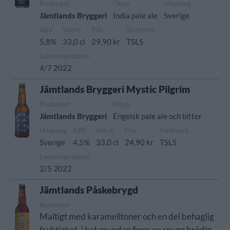
Producent
Öltyp
Ursprung
Jämtlands Bryggeri
India pale ale
Sverige
ABV
Volym
Pris
Sortiment
5,8%
33,0 cl
29,90 kr
TSLS
Lanseringsdatum
4/7 2022
Jämtlands Bryggeri Mystic Pilgrim
Producent
Öltyp
Jämtlands Bryggeri
Engelsk pale ale och bitter
Ursprung
ABV
Volym
Pris
Sortiment
Sverige
4,5%
33,0 cl
24,90 kr
TSLS
Lanseringsdatum
2/5 2022
Jämtlands Påskebrygd
Recension
Maltigt med karamelltoner och en del behaglig
fruktighet, i bakgrunden finns en snygg brödig