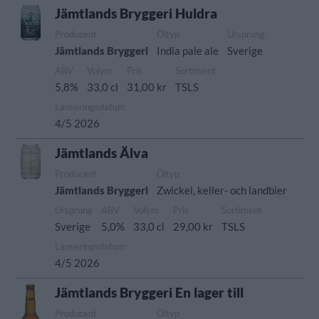
Jämtlands Bryggeri Huldra
Producent
Öltyp
Ursprung
Jämtlands Bryggeri
India pale ale
Sverige
ABV
Volym
Pris
Sortiment
5,8%
33,0 cl
31,00 kr
TSLS
Lanseringsdatum
4/5 2026
Jämtlands Älva
Producent
Öltyp
Jämtlands Bryggeri
Zwickel, keller- och landbier
Ursprung
ABV
Volym
Pris
Sortiment
Sverige
5,0%
33,0 cl
29,00 kr
TSLS
Lanseringsdatum
4/5 2026
Jämtlands Bryggeri En lager till
Producent
Öltyp