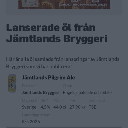
Lanserade öl från
Jämtlands Bryggeri
Här är alla öl samlade från lanseringar av Jämtlands
Bryggeri som vi har publicerat.
Jämtlands Pilgrim Ale
Producent
Öltyp
Jämtlands Bryggeri
Engelsk pale ale och bitter
Ursprung
ABV
Volym
Pris
Sortiment
Sverige
4,5%
44,0 cl
27,90 kr
TSE
Lanseringsdatum
8/5 2026