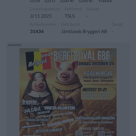
0,0%
0,0 cl
0,00 kr
0,00 kr
Flaska
Lanseringsdatum
Sortiment
Säsong
3/11 2025
TSLS
-
Artikelnummer
Distributör
Övrigt
31434
Jämtlands Bryggeri AB
-