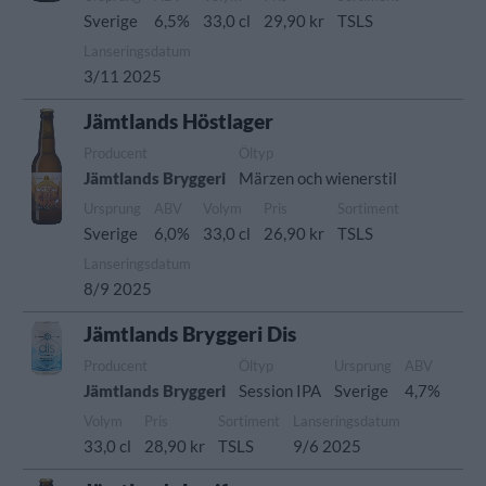
Sverige
6,5%
33,0 cl
29,90 kr
TSLS
Lanseringsdatum
3/11 2025
Jämtlands Höstlager
Producent
Öltyp
Jämtlands Bryggeri
Märzen och wienerstil
Ursprung
ABV
Volym
Pris
Sortiment
Sverige
6,0%
33,0 cl
26,90 kr
TSLS
Lanseringsdatum
8/9 2025
Jämtlands Bryggeri Dis
Producent
Öltyp
Ursprung
ABV
Jämtlands Bryggeri
Session IPA
Sverige
4,7%
Volym
Pris
Sortiment
Lanseringsdatum
33,0 cl
28,90 kr
TSLS
9/6 2025