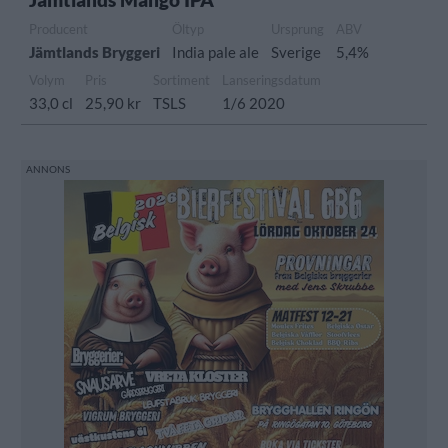
Producent
Öltyp
Ursprung
ABV
Jämtlands Bryggeri
India pale ale
Sverige
5,4%
Volym
Pris
Sortiment
Lanseringsdatum
33,0 cl
25,90 kr
TSLS
1/6 2020