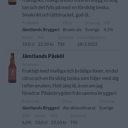
ton och det fylls på med en försiktig beska.
Smakrikt och lättdrucket, god öl.
Producent
Öltyp
Ursprung
ABV
Jämtlands Bryggeri
Brown ale
Sverige
4,5%
Volym
Pris
Sortiment
Lanseringsdatum
33,0 cl
22,50 kr
TSS
28/3 2022
Jämtlands Påsköl
Recension
Fruktigt med maltiga och brödiga toner, en del
citrus och en försiktig beska som följer med dig
i eftersmaken. Helt okej öl, även om jag
föredrar Påskebrygden från samma bryggeri.
Producent
Öltyp
Ursprung
Jämtlands Bryggeri
Ale oklassificerat
Sverige
ABV
Volym
Pris
Sortiment
6,0%
33,0 cl
23,50 kr
TSS