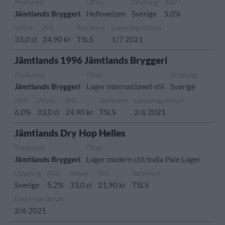
Producent
Öltyp
Ursprung
ABV
Jämtlands Bryggeri
Hefeweizen
Sverige
5,0%
Volym
Pris
Sortiment
Lanseringsdatum
33,0 cl
24,90 kr
TSLS
1/7 2021
Jämtlands 1996 Jämtlands Bryggeri
Producent
Öltyp
Ursprung
Jämtlands Bryggeri
Lager internationell stil
Sverige
ABV
Volym
Pris
Sortiment
Lanseringsdatum
6,0%
33,0 cl
24,90 kr
TSLS
2/6 2021
Jämtlands Dry Hop Helles
Producent
Öltyp
Jämtlands Bryggeri
Lager modern stil/India Pale Lager
Ursprung
ABV
Volym
Pris
Sortiment
Sverige
5,2%
33,0 cl
21,90 kr
TSLS
Lanseringsdatum
2/6 2021