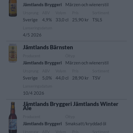
Jämtlands Bryggeri
Märzen och wienerstil
Ursprung
ABV
Volym
Pris
Sortiment
Sverige
4,9%
33,0 cl
25,90 kr
TSLS
Lanseringsdatum
4/5 2026
Jämtlands Bärnsten
Producent
Öltyp
Jämtlands Bryggeri
Märzen och wienerstil
Ursprung
ABV
Volym
Pris
Sortiment
Sverige
5,0%
44,0 cl
28,90 kr
TSV
Lanseringsdatum
10/4 2026
Jämtlands Bryggeri Jämtlands Winter
Ale
Producent
Öltyp
Jämtlands Bryggeri
Smaksatt/kryddad öl
Ursprung
ABV
Volym
Pris
Sortiment