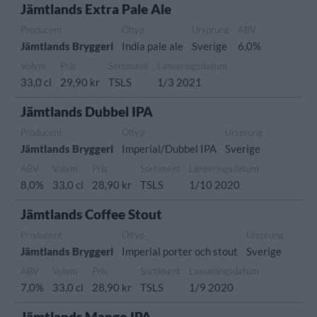
Jämtlands Extra Pale Ale
Producent
Öltyp
Ursprung
ABV
Jämtlands Bryggeri
India pale ale
Sverige
6,0%
Volym
Pris
Sortiment
Lanseringsdatum
33,0 cl
29,90 kr
TSLS
1/3 2021
Jämtlands Dubbel IPA
Producent
Öltyp
Ursprung
Jämtlands Bryggeri
Imperial/Dubbel IPA
Sverige
ABV
Volym
Pris
Sortiment
Lanseringsdatum
8,0%
33,0 cl
28,90 kr
TSLS
1/10 2020
Jämtlands Coffee Stout
Producent
Öltyp
Ursprung
Jämtlands Bryggeri
Imperial porter och stout
Sverige
ABV
Volym
Pris
Sortiment
Lanseringsdatum
7,0%
33,0 cl
28,90 kr
TSLS
1/9 2020
Jämtlands Mango IPA