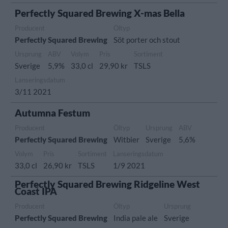
Perfectly Squared Brewing X-mas Bella
Producent
Öltyp
Perfectly Squared Brewing
Söt porter och stout
Ursprung
ABV
Volym
Pris
Sortiment
Sverige
5,9%
33,0 cl
29,90 kr
TSLS
Lanseringsdatum
3/11 2021
Autumna Festum
Producent
Öltyp
Ursprung
ABV
Perfectly Squared Brewing
Witbier
Sverige
5,6%
Volym
Pris
Sortiment
Lanseringsdatum
33,0 cl
26,90 kr
TSLS
1/9 2021
Perfectly Squared Brewing Ridgeline West
Coast IPA
Producent
Öltyp
Ursprung
Perfectly Squared Brewing
India pale ale
Sverige