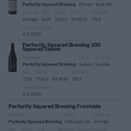
Perfectly Squared Brewing
Pilsner - tysk stil
Ursprung
ABV
Volym
Pris
Sortiment
Sverige
4,6%
33,0 cl
22,90 kr
TSLS
Lanseringsdatum
6/2 2023
Perfectly Squared Brewing 100
Squared Saison
Producent
Öltyp
Ursprung
Perfectly Squared Brewing
Saison
Sverige
ABV
Volym
Pris
Sortiment
7,3%
75,0 cl
99,90 kr
TSLS
Lanseringsdatum
2/1 2023
Perfectly Squared Brewing Frontside
Producent
Öltyp
Ursprung
Perfectly Squared Brewing
India pale ale
Sverige
ABV
Volym
Pris
Sortiment
Lanseringsdatum