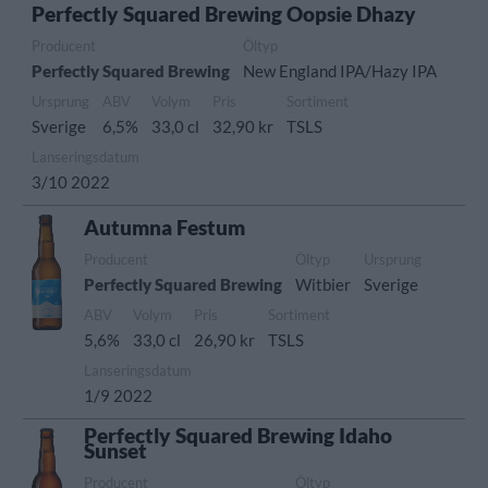
Perfectly Squared Brewing Oopsie Dhazy
Producent
Öltyp
Perfectly Squared Brewing
New England IPA/Hazy IPA
Ursprung
ABV
Volym
Pris
Sortiment
Sverige
6,5%
33,0 cl
32,90 kr
TSLS
Lanseringsdatum
3/10 2022
Autumna Festum
Producent
Öltyp
Ursprung
Perfectly Squared Brewing
Witbier
Sverige
ABV
Volym
Pris
Sortiment
5,6%
33,0 cl
26,90 kr
TSLS
Lanseringsdatum
1/9 2022
Perfectly Squared Brewing Idaho
Sunset
Producent
Öltyp