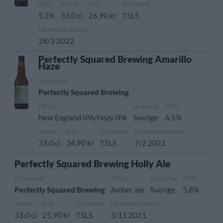
ABV
Volym
Pris
Sortiment
5,3%
33,0 cl
26,90 kr
TSLS
Lanseringsdatum
28/3 2022
Perfectly Squared Brewing Amarillo
Haze
Producent
Perfectly Squared Brewing
Öltyp
Ursprung
ABV
New England IPA/Hazy IPA
Sverige
6,5%
Volym
Pris
Sortiment
Lanseringsdatum
33,0 cl
34,90 kr
TSLS
7/2 2022
Perfectly Squared Brewing Holly Ale
Producent
Öltyp
Ursprung
ABV
Perfectly Squared Brewing
Amber ale
Sverige
5,8%
Volym
Pris
Sortiment
Lanseringsdatum
33,0 cl
25,90 kr
TSLS
3/11 2021