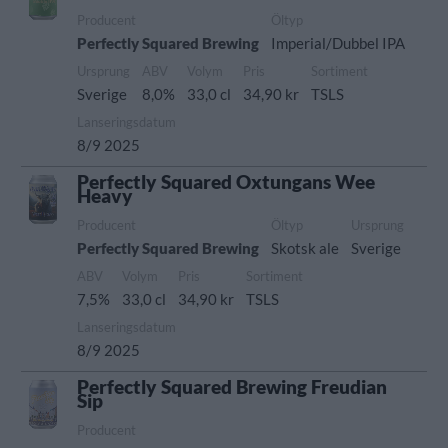
Producent
Öltyp
Perfectly Squared Brewing
Imperial/Dubbel IPA
Ursprung
ABV
Volym
Pris
Sortiment
Sverige
8,0%
33,0 cl
34,90 kr
TSLS
Lanseringsdatum
8/9 2025
Perfectly Squared Oxtungans Wee
Heavy
Producent
Öltyp
Ursprung
Perfectly Squared Brewing
Skotsk ale
Sverige
ABV
Volym
Pris
Sortiment
7,5%
33,0 cl
34,90 kr
TSLS
Lanseringsdatum
8/9 2025
Perfectly Squared Brewing Freudian
Sip
Producent