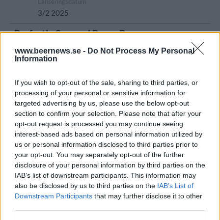
Lanseringsdatum
3/2 2025
Perfectly Squared Prego Prego
Producent
www.beernews.se -
Do Not Process My Personal
Information
Perfectly Squared Brewing
Öltyp
Ursprung
ABV
If you wish to opt-out of the sale, sharing to third parties, or
Lager modern stil/India Pale Lager
Sverige
5,3%
processing of your personal or sensitive information for
Volym
Pris
Sortiment
Lanseringsdatum
targeted advertising by us, please use the below opt-out
33,0 cl
26,90 kr
TSLS
3/2 2025
section to confirm your selection. Please note that after your
opt-out request is processed you may continue seeing
Perfectly Squared Yes, You can pet
that dawg!
interest-based ads based on personal information utilized by
us or personal information disclosed to third parties prior to
Producent
Öltyp
your opt-out. You may separately opt-out of the further
Perfectly Squared Brewing
India pale ale
disclosure of your personal information by third parties on the
Ursprung
ABV
Volym
Pris
Sortiment
IAB’s list of downstream participants. This information may
Sverige
6,3%
33,0 cl
29,90 kr
TSLS
also be disclosed by us to third parties on the
IAB’s List of
Downstream Participants
that may further disclose it to other
Lanseringsdatum
third parties.
2/12 2024