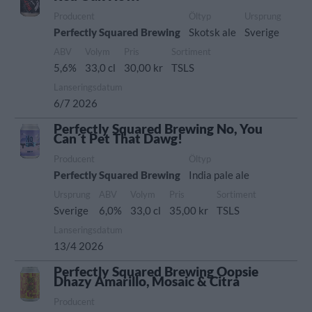
Producent
Öltyp
Ursprung
Perfectly Squared Brewing
Skotsk ale
Sverige
ABV
Volym
Pris
Sortiment
5,6%
33,0 cl
30,00 kr
TSLS
Lanseringsdatum
6/7 2026
Perfectly Squared Brewing No, You
Can´t Pet That Dawg!
Producent
Öltyp
Perfectly Squared Brewing
India pale ale
Ursprung
ABV
Volym
Pris
Sortiment
Sverige
6,0%
33,0 cl
35,00 kr
TSLS
Lanseringsdatum
13/4 2026
Perfectly Squared Brewing Oopsie
Dhazy Amarillo, Mosaic & Citra
Producent