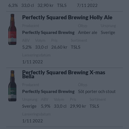
6,3%
33,0 cl
32,90 kr
TSLS
7/11 2022
Perfectly Squared Brewing Holly Ale
Producent
Öltyp
Ursprung
Perfectly Squared Brewing
Amber ale
Sverige
ABV
Volym
Pris
Sortiment
5,2%
33,0 cl
26,60 kr
TSLS
Lanseringsdatum
1/11 2022
Perfectly Squared Brewing X-mas
Bella
Producent
Öltyp
Perfectly Squared Brewing
Söt porter och stout
Ursprung
ABV
Volym
Pris
Sortiment
Sverige
5,9%
33,0 cl
29,90 kr
TSLS
Lanseringsdatum
1/11 2022