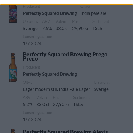
Producent
Öltyp
Perfectly Squared Brewing
India pale ale
Ursprung
ABV
Volym
Pris
Sortiment
Sverige
7,5%
33,0 cl
29,90 kr
TSLS
Lanseringsdatum
1/7 2024
Perfectly Squared Brewing Prego
Prego
Producent
Perfectly Squared Brewing
Öltyp
Ursprung
Lager modern stil/India Pale Lager
Sverige
ABV
Volym
Pris
Sortiment
5,3%
33,0 cl
27,90 kr
TSLS
Lanseringsdatum
1/7 2024
Perfectly Squared Brewing Alexis