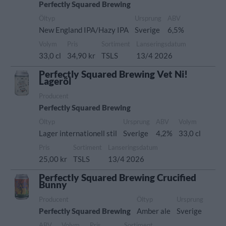
Perfectly Squared Brewing
Öltyp
Ursprung
ABV
New England IPA/Hazy IPA
Sverige
6,5%
Volym
Pris
Sortiment
Lanseringsdatum
33,0 cl
34,90 kr
TSLS
13/4 2026
Perfectly Squared Brewing Vet Ni!
Lageröl
Producent
Perfectly Squared Brewing
Öltyp
Ursprung
ABV
Volym
Lager internationell stil
Sverige
4,2%
33,0 cl
Pris
Sortiment
Lanseringsdatum
25,00 kr
TSLS
13/4 2026
Perfectly Squared Brewing Crucified
Bunny
Producent
Öltyp
Ursprung
Perfectly Squared Brewing
Amber ale
Sverige
ABV
Volym
Pris
Sortiment