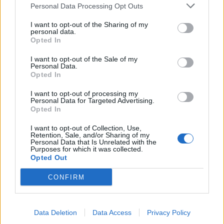
Personal Data Processing Opt Outs
Perfectly Squared Oopsie Dhazy Hazy
IPA
I want to opt-out of the Sharing of my
Producent
personal data.
Opted In
Perfectly Squared Brewing
Öltyp
Ursprung
ABV
I want to opt-out of the Sale of my
Personal Data.
New England IPA/Hazy IPA
Sverige
6,5%
Opted In
Volym
Pris
Sortiment
Lanseringsdatum
33,0 cl
34,90 kr
TSLS
2/12 2024
I want to opt-out of processing my
Personal Data for Targeted Advertising.
Perfectly Squared Brewing 200
Opted In
Squared
I want to opt-out of Collection, Use,
Producent
Retention, Sale, and/or Sharing of my
Personal Data that Is Unrelated with the
Perfectly Squared Brewing
Purposes for which it was collected.
Opted Out
Öltyp
Ursprung
ABV
Volym
Imperial porter och stout
Sverige
7,5%
33,0 cl
CONFIRM
Pris
Sortiment
Lanseringsdatum
49,90 kr
TSLS
4/11 2024
Perfectly Squared Brewing Original
Data Deletion
Data Access
Privacy Policy
Gravity