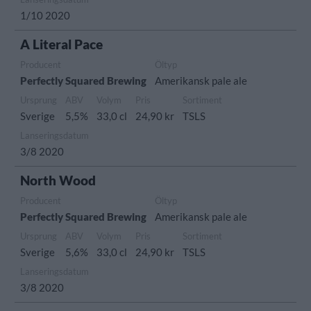
1/10 2020
A Literal Pace
Producent
Öltyp
Perfectly Squared Brewing
Amerikansk pale ale
Ursprung
ABV
Volym
Pris
Sortiment
Sverige
5,5%
33,0 cl
24,90 kr
TSLS
Lanseringsdatum
3/8 2020
North Wood
Producent
Öltyp
Perfectly Squared Brewing
Amerikansk pale ale
Ursprung
ABV
Volym
Pris
Sortiment
Sverige
5,6%
33,0 cl
24,90 kr
TSLS
Lanseringsdatum
3/8 2020