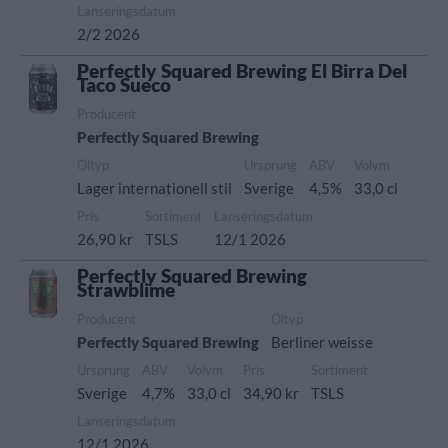
Lanseringsdatum
2/2 2026
Perfectly Squared Brewing El Birra Del
Taco Sueco
Producent
Perfectly Squared Brewing
Öltyp
Ursprung
ABV
Volym
Lager internationell stil
Sverige
4,5%
33,0 cl
Pris
Sortiment
Lanseringsdatum
26,90 kr
TSLS
12/1 2026
Perfectly Squared Brewing
Strawblime
Producent
Öltyp
Perfectly Squared Brewing
Berliner weisse
Ursprung
ABV
Volym
Pris
Sortiment
Sverige
4,7%
33,0 cl
34,90 kr
TSLS
Lanseringsdatum
12/1 2026