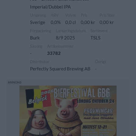
Imperial/Dubbel IPA
Ursprung
ABV
Volym
Pris
Pris/liter
Sverige
0,0%
0,0 cl
0,00 kr
0,00 kr
Förpackning
Lanseringsdatum
Sortiment
Burk
8/9 2025
TSLS
Säsong
Artikelnummer
-
33782
Distributör
Övrigt
Perfectly Squared Brewing AB
-