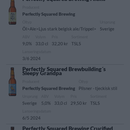
Producent
Perfectly Squared Brewing
Öltyp
Ursprung
Öl>Ale>Ljus stark belgisk ale/Trippel>
Sverige
ABV
Volym
Pris
Sortiment
9,0%
33,0 cl
32,20 kr
TSLS
Lanseringsdatum
3/6 2024
Perfectly Squared Brewbuilding´s
Sleepy Grandpa
Producent
Öltyp
Perfectly Squared Brewing
Pilsner - tjeckisk stil
Ursprung
ABV
Volym
Pris
Sortiment
Sverige
5,0%
33,0 cl
29,50 kr
TSLS
Lanseringsdatum
6/5 2024
Perfectly Squared Brewing Crucified