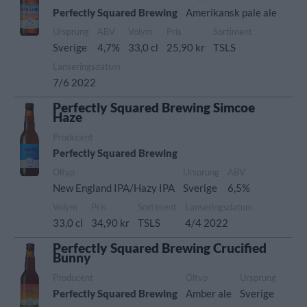
Perfectly Squared Brewing
Amerikansk pale ale
Ursprung
ABV
Volym
Pris
Sortiment
Sverige
4,7%
33,0 cl
25,90 kr
TSLS
Lanseringsdatum
7/6 2022
Perfectly Squared Brewing Simcoe
Haze
Producent
Perfectly Squared Brewing
Öltyp
Ursprung
ABV
New England IPA/Hazy IPA
Sverige
6,5%
Volym
Pris
Sortiment
Lanseringsdatum
33,0 cl
34,90 kr
TSLS
4/4 2022
Perfectly Squared Brewing Crucified
Bunny
Producent
Öltyp
Ursprung
Perfectly Squared Brewing
Amber ale
Sverige