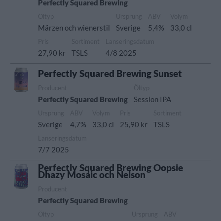
Perfectly Squared Brewing
Öltyp
Ursprung
ABV
Volym
Märzen och wienerstil
Sverige
5,4%
33,0 cl
Pris
Sortiment
Lanseringsdatum
27,90 kr
TSLS
4/8 2025
Perfectly Squared Brewing Sunset
Producent
Öltyp
Perfectly Squared Brewing
Session IPA
Ursprung
ABV
Volym
Pris
Sortiment
Sverige
4,7%
33,0 cl
25,90 kr
TSLS
Lanseringsdatum
7/7 2025
Perfectly Squared Brewing Oopsie
Dhazy Mosaic och Nelson
Producent
Perfectly Squared Brewing
Öltyp
Ursprung
ABV