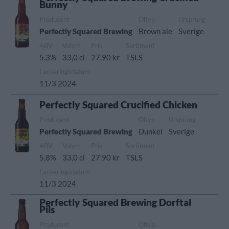
Bunny
Producent
Öltyp
Ursprung
Perfectly Squared Brewing
Brown ale
Sverige
ABV
Volym
Pris
Sortiment
5,3%
33,0 cl
27,90 kr
TSLS
Lanseringsdatum
11/3 2024
Perfectly Squared Crucified Chicken
Producent
Öltyp
Ursprung
Perfectly Squared Brewing
Dunkel
Sverige
ABV
Volym
Pris
Sortiment
5,8%
33,0 cl
27,90 kr
TSLS
Lanseringsdatum
11/3 2024
Perfectly Squared Brewing Dorftal
Pils
Producent
Öltyp