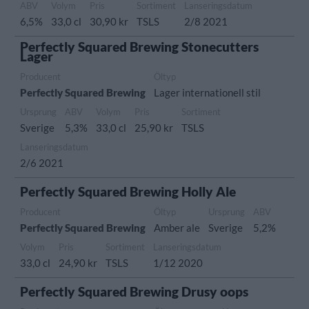
ABV
Volym
Pris
Sortiment
Lanseringsdatum
6,5%
33,0 cl
30,90 kr
TSLS
2/8 2021
Perfectly Squared Brewing Stonecutters
Lager
Producent
Öltyp
Perfectly Squared Brewing
Lager internationell stil
Ursprung
ABV
Volym
Pris
Sortiment
Sverige
5,3%
33,0 cl
25,90 kr
TSLS
Lanseringsdatum
2/6 2021
Perfectly Squared Brewing Holly Ale
Producent
Öltyp
Ursprung
ABV
Perfectly Squared Brewing
Amber ale
Sverige
5,2%
Volym
Pris
Sortiment
Lanseringsdatum
33,0 cl
24,90 kr
TSLS
1/12 2020
Perfectly Squared Brewing Drusy oops