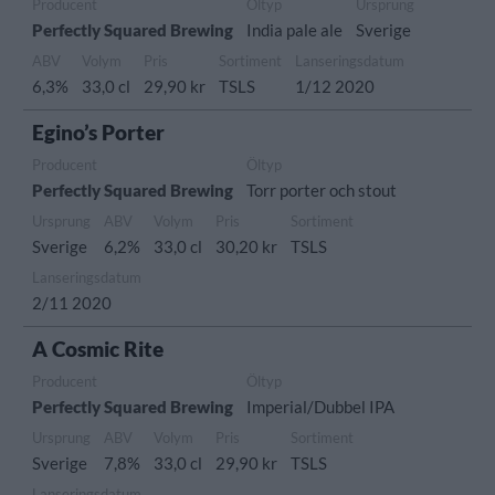
Producent
Öltyp
Ursprung
Perfectly Squared Brewing
India pale ale
Sverige
ABV
Volym
Pris
Sortiment
Lanseringsdatum
6,3%
33,0 cl
29,90 kr
TSLS
1/12 2020
Egino’s Porter
Producent
Öltyp
Perfectly Squared Brewing
Torr porter och stout
Ursprung
ABV
Volym
Pris
Sortiment
Sverige
6,2%
33,0 cl
30,20 kr
TSLS
Lanseringsdatum
2/11 2020
A Cosmic Rite
Producent
Öltyp
Perfectly Squared Brewing
Imperial/Dubbel IPA
Ursprung
ABV
Volym
Pris
Sortiment
Sverige
7,8%
33,0 cl
29,90 kr
TSLS
Lanseringsdatum