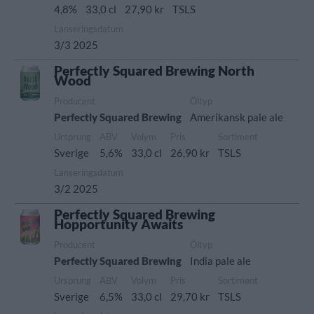
4,8%
33,0 cl
27,90 kr
TSLS
Lanseringsdatum
3/3 2025
Perfectly Squared Brewing North
Wood
Producent
Öltyp
Perfectly Squared Brewing
Amerikansk pale ale
Ursprung
ABV
Volym
Pris
Sortiment
Sverige
5,6%
33,0 cl
26,90 kr
TSLS
Lanseringsdatum
3/2 2025
Perfectly Squared Brewing
Hopportunity Awaits
Producent
Öltyp
Perfectly Squared Brewing
India pale ale
Ursprung
ABV
Volym
Pris
Sortiment
Sverige
6,5%
33,0 cl
29,70 kr
TSLS