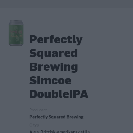
Perfectly
Squared
Brewing
Simcoe
DoubleIPA
Producent
Perfectly Squared Brewing
Öltyp
Ale > Brittisk-amerikansk stil >