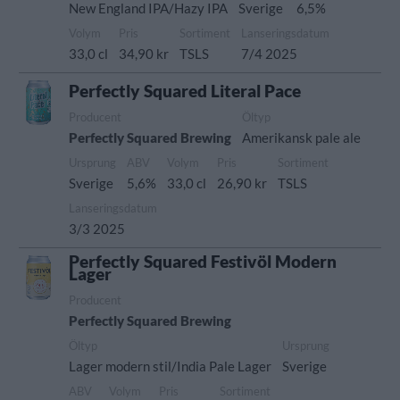
New England IPA/Hazy IPA
Sverige
6,5%
Volym
Pris
Sortiment
Lanseringsdatum
33,0 cl
34,90 kr
TSLS
7/4 2025
Perfectly Squared Literal Pace
Producent
Öltyp
Perfectly Squared Brewing
Amerikansk pale ale
Ursprung
ABV
Volym
Pris
Sortiment
Sverige
5,6%
33,0 cl
26,90 kr
TSLS
Lanseringsdatum
3/3 2025
Perfectly Squared Festivöl Modern
Lager
Producent
Perfectly Squared Brewing
Öltyp
Ursprung
Lager modern stil/India Pale Lager
Sverige
ABV
Volym
Pris
Sortiment