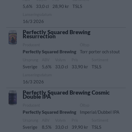
5,6%
33,0 cl
28,90 kr
TSLS
Lanseringsdatum
16/3 2026
Perfectly Squared Brewing
Resurrection
Producent
Öltyp
Perfectly Squared Brewing
Torr porter och stout
Ursprung
ABV
Volym
Pris
Sortiment
Sverige
5,6%
33,0 cl
33,90 kr
TSLS
Lanseringsdatum
16/3 2026
Perfectly Squared Brewing Cosmic
Double IPA
Producent
Öltyp
Perfectly Squared Brewing
Imperial/Dubbel IPA
Ursprung
ABV
Volym
Pris
Sortiment
Sverige
8,5%
33,0 cl
39,90 kr
TSLS