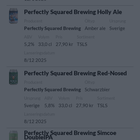
Perfectly Squared Brewing Holly Ale
Producent
Öltyp
Ursprung
Perfectly Squared Brewing
Amber ale
Sverige
ABV
Volym
Pris
Sortiment
5,2%
33,0 cl
27,90 kr
TSLS
Lanseringsdatum
8/12 2025
Perfectly Squared Brewing Red-Nosed
Producent
Öltyp
Perfectly Squared Brewing
Schwarzbier
Ursprung
ABV
Volym
Pris
Sortiment
Sverige
5,8%
33,0 cl
27,90 kr
TSLS
Lanseringsdatum
8/12 2025
Perfectly Squared Brewing Simcoe
DoubleIPA