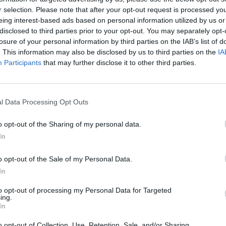
Ursprung
ABV
Volym
Pris
Sortiment
r selection. Please note that after your opt-out request is processed y
wienerstil
Sverige
4,5%
33,0 cl
28,20 kr
TSLS
eing interest-based ads based on personal information utilized by us or
disclosed to third parties prior to your opt-out. You may separately opt-
losure of your personal information by third parties on the IAB’s list of
. This information may also be disclosed by us to third parties on the
IA
ö Straken Pils
Participants
that may further disclose it to other third parties.
Ursprung
ABV
Volym
Pris
Sortiment
 stil
Sverige
4,9%
33,0 cl
29,00 kr
TSLS
l Data Processing Opt Outs
o opt-out of the Sharing of my personal data.
sjö Gammelskogen
In
Ursprung
ABV
Volym
Pris
Sortiment
och stout
Sverige
4,9%
33,0 cl
35,00 kr
TSLS
o opt-out of the Sale of my Personal Data.
In
to opt-out of processing my Personal Data for Targeted
ing.
 Jul
In
Ursprung
ABV
Volym
Pris
Sortiment
o opt-out of Collection, Use, Retention, Sale, and/or Sharing