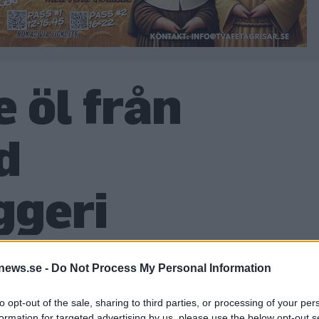
 öl från
d
ggeri
news.se -
Do Not Process My Personal Information
 Bäckalund Gårdsbryggeri som vi har publicerat.
jö Lancashire Lager
to opt-out of the sale, sharing to third parties, or processing of your per
formation for targeted advertising by us, please use the below opt-out s