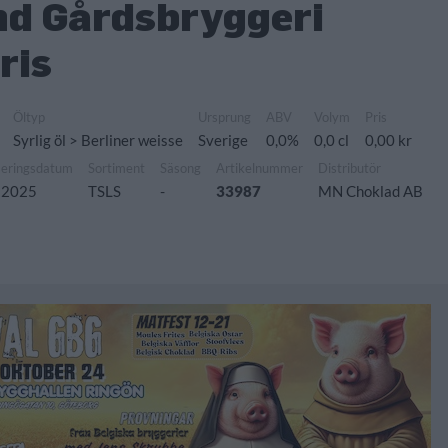
d Gårdsbryggeri
ris
Öltyp
Ursprung
ABV
Volym
Pris
Syrlig öl > Berliner weisse
Sverige
0,0%
0,0 cl
0,00 kr
seringsdatum
Sortiment
Säsong
Artikelnummer
Distributör
 2025
TSLS
-
33987
MN Choklad AB