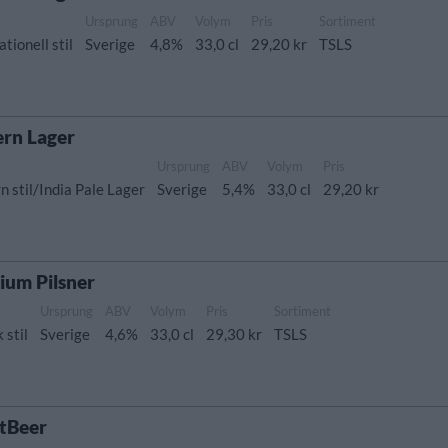
Ursprung
ABV
Volym
Pris
Sortiment
tionell stil
Sverige
4,8%
33,0 cl
29,20 kr
TSLS
rn Lager
Ursprung
ABV
Volym
Pris
 stil/India Pale Lager
Sverige
5,4%
33,0 cl
29,20 kr
ium Pilsner
Ursprung
ABV
Volym
Pris
Sortiment
 stil
Sverige
4,6%
33,0 cl
29,30 kr
TSLS
ftBeer