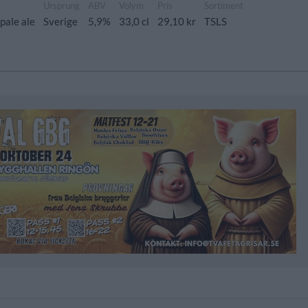
Ursprung
ABV
Volym
Pris
Sortiment
pale ale
Sverige
5,9%
33,0 cl
29,10 kr
TSLS