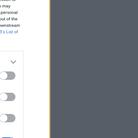
ou may
 personal
out of the
 downstream
B’s List of