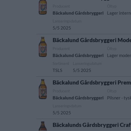
Producent
Öltyp
Bäckalund Gårdsbryggeri
Lager interna
Lanseringsdatum
5/5 2025
Bäckalund Gårdsbryggeri Mode
Producent
Öltyp
Bäckalund Gårdsbryggeri
Lager modern
Sortiment
Lanseringsdatum
TSLS
5/5 2025
Bäckalund Gårdsbryggeri Prem
Producent
Öltyp
Bäckalund Gårdsbryggeri
Pilsner - tysk
Lanseringsdatum
5/5 2025
Bäckalunds Gårdsbryggeri Cra