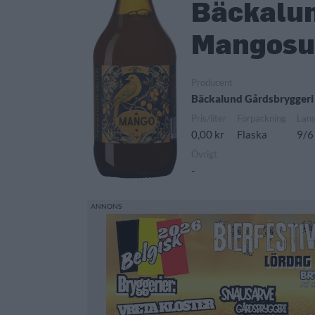
Bäckalun
Mangosu
Producent
Bäckalund Gårdsbryggeri
Pris/liter
Förpackning
Lan
0,00 kr
Flaska
9/6
Övrigt
-