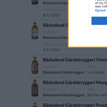
Bäckalund Gårdsbryggeri
California 
of my P
was col
Lanseringsdatum
Opted 
8/12 2025
Bäckalund Gårdsbryggeri Smås
Producent
Öltyp
Bäckalund Gårdsbryggeri
Dortmunder 
Lanseringsdatum
3/11 2025
Bäckalund Gårdsbryggeri Vint
Producent
Öltyp
Bäckalund Gårdsbryggeri
Ljus bocköl
Bäckalund Gårdsbryggeri Mang
Producent
Öltyp
Bäckalund Gårdsbryggeri
Berliner wei
Bäckalund Gårdsbryggeri Prem