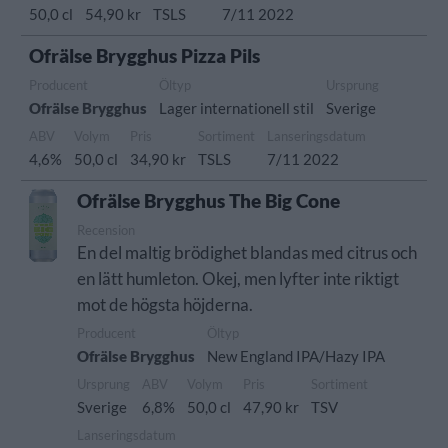
50,0 cl
54,90 kr
TSLS
7/11 2022
Ofrälse Brygghus Pizza Pils
Producent
Öltyp
Ursprung
Ofrälse Brygghus
Lager internationell stil
Sverige
ABV
Volym
Pris
Sortiment
Lanseringsdatum
4,6%
50,0 cl
34,90 kr
TSLS
7/11 2022
Ofrälse Brygghus The Big Cone
Recension
En del maltig brödighet blandas med citrus och
en lätt humleton. Okej, men lyfter inte riktigt
mot de högsta höjderna.
Producent
Öltyp
Ofrälse Brygghus
New England IPA/Hazy IPA
Ursprung
ABV
Volym
Pris
Sortiment
Sverige
6,8%
50,0 cl
47,90 kr
TSV
Lanseringsdatum