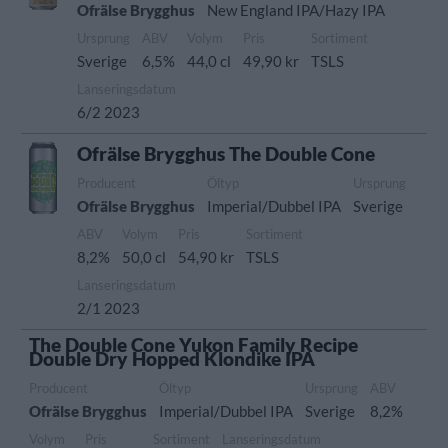
Ofrälse Brygghus
New England IPA/Hazy IPA
Ursprung
ABV
Volym
Pris
Sortiment
Sverige
6,5%
44,0 cl
49,90 kr
TSLS
Lanseringsdatum
6/2 2023
Ofrälse Brygghus The Double Cone
Producent
Öltyp
Ursprung
Ofrälse Brygghus
Imperial/Dubbel IPA
Sverige
ABV
Volym
Pris
Sortiment
8,2%
50,0 cl
54,90 kr
TSLS
Lanseringsdatum
2/1 2023
The Double Cone Yukon Family Recipe
Double Dry Hopped Klondike IPA
Producent
Öltyp
Ursprung
ABV
Ofrälse Brygghus
Imperial/Dubbel IPA
Sverige
8,2%
Volym
Pris
Sortiment
Lanseringsdatum