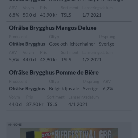
ABV
Volym
Pris
Sortiment
Lanseringsdatum
6,8%
50,0 cl
43,90 kr
TSLS
1/7 2021
Ofrälse Brygghus Mangos Deluxe
Producent
Öltyp
Ursprung
Ofrälse Brygghus
Gose och lichtenhainer
Sverige
ABV
Volym
Pris
Sortiment
Lanseringsdatum
5,6%
44,0 cl
43,90 kr
TSLS
1/3 2021
Ofrälse Brygghus Pomme de Bière
Producent
Öltyp
Ursprung
ABV
Ofrälse Brygghus
Belgisk ljus ale
Sverige
6,2%
Volym
Pris
Sortiment
Lanseringsdatum
44,0 cl
37,90 kr
TSLS
4/1 2021