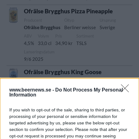
Ofrälse Brygghus Pizza Pineapple
Producent
Öltyp
Ursprung
Ofrälse Brygghus
Berliner weisse
Sverige
ABV
Volym
Pris
Sortiment
4,5%
33,0 cl
34,90 kr
TSLS
Lanseringsdatum
9/6 2025
Ofrälse Brygghus King Goose
Producent
Öltyp
Ofrälse Brygghus
New England IPA/Hazy IPA
www.beernews.se -
Do Not Process My Personal
Information
Ursprung
ABV
Volym
Pris
Sortiment
Sverige
6,5%
44,0 cl
52,90 kr
TSLS
If you wish to opt-out of the sale, sharing to third parties, or
Lanseringsdatum
processing of your personal or sensitive information for
5/5 2025
targeted advertising by us, please use the below opt-out
section to confirm your selection. Please note that after your
Ofrälse Brygghus Single Cone
opt-out request is processed you may continue seeing