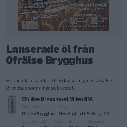
Lanserade öl från
Ofrälse Brygghus
Här är alla öl samlade från lanseringar av Ofrälse
Brygghus som vi har publicerat.
Ofrälse Brygghuset Sillen IPA
Producent
Öltyp
Ofrälse Brygghus
New England IPA/Hazy IPA
Ursprung
ABV
Volym
Pris
Sortiment