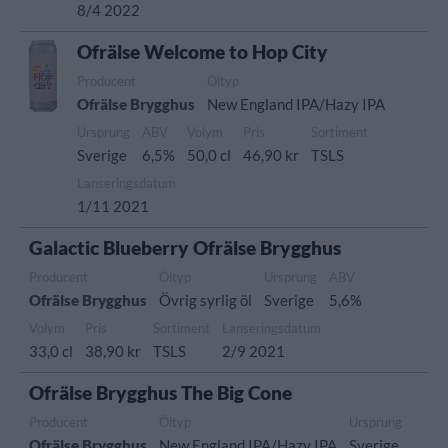
8/4 2022
Ofrälse Welcome to Hop City
Producent
Öltyp
Ofrälse Brygghus
New England IPA/Hazy IPA
Ursprung
ABV
Volym
Pris
Sortiment
Sverige
6,5%
50,0 cl
46,90 kr
TSLS
Lanseringsdatum
1/11 2021
Galactic Blueberry Ofrälse Brygghus
Producent
Öltyp
Ursprung
ABV
Ofrälse Brygghus
Övrig syrlig öl
Sverige
5,6%
Volym
Pris
Sortiment
Lanseringsdatum
33,0 cl
38,90 kr
TSLS
2/9 2021
Ofrälse Brygghus The Big Cone
Producent
Öltyp
Ursprung
Ofrälse Brygghus
New England IPA/Hazy IPA
Sverige