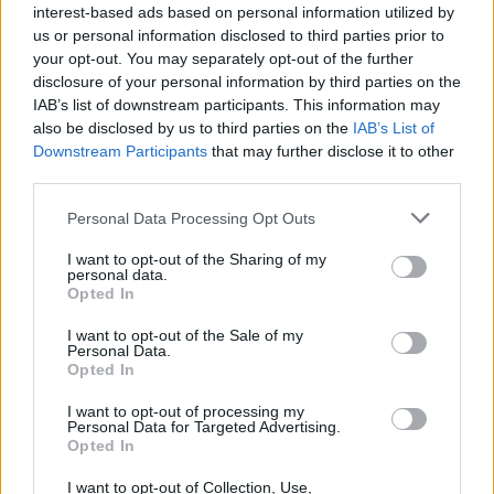
Producent
Öltyp
interest-based ads based on personal information utilized by
Ofrälse Brygghus
New England IPA/Hazy IPA
us or personal information disclosed to third parties prior to
your opt-out. You may separately opt-out of the further
Ursprung
ABV
Volym
Pris
Sortiment
disclosure of your personal information by third parties on the
Sverige
6,5%
44,0 cl
51,90 kr
TSLS
IAB’s list of downstream participants. This information may
Lanseringsdatum
also be disclosed by us to third parties on the
IAB’s List of
5/5 2025
Downstream Participants
that may further disclose it to other
third parties.
Ofrälse Brygghus The Big Oak
Personal Data Processing Opt Outs
Producent
Öltyp
Ofrälse Brygghus
Imperial porter och stout
I want to opt-out of the Sharing of my
personal data.
Ursprung
ABV
Volym
Pris
Sortiment
Opted In
Sverige
12,0%
33,0 cl
49,90 kr
TSV
I want to opt-out of the Sale of my
Lanseringsdatum
Personal Data.
29/11 2024
Opted In
Ofrälse Brygghus Golden Harvest
I want to opt-out of processing my
Personal Data for Targeted Advertising.
Producent
Öltyp
Ursprung
ABV
Opted In
Ofrälse Brygghus
Barley wine
Sverige
10,0%
I want to opt-out of Collection, Use,