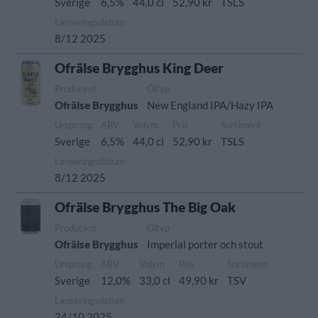
Sverige
6,5%
44,0 cl
52,90 kr
TSLS
Lanseringsdatum
8/12 2025
Ofrälse Brygghus King Deer
Producent
Öltyp
Ofrälse Brygghus
New England IPA/Hazy IPA
Ursprung
ABV
Volym
Pris
Sortiment
Sverige
6,5%
44,0 cl
52,90 kr
TSLS
Lanseringsdatum
8/12 2025
Ofrälse Brygghus The Big Oak
Producent
Öltyp
Ofrälse Brygghus
Imperial porter och stout
Ursprung
ABV
Volym
Pris
Sortiment
Sverige
12,0%
33,0 cl
49,90 kr
TSV
Lanseringsdatum
24/10 2025