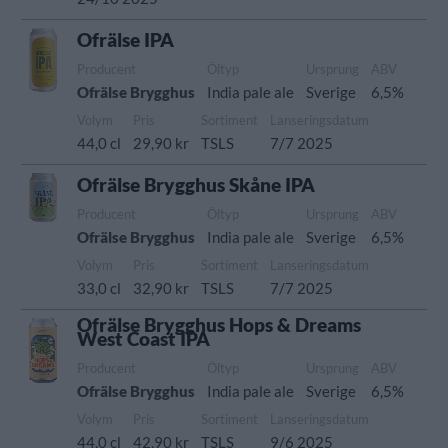
Ofrälse IPA
Producent
Öltyp
Ursprung
ABV
Ofrälse Brygghus
India pale ale
Sverige
6,5%
Volym
Pris
Sortiment
Lanseringsdatum
44,0 cl
29,90 kr
TSLS
7/7 2025
Ofrälse Brygghus Skåne IPA
Producent
Öltyp
Ursprung
ABV
Ofrälse Brygghus
India pale ale
Sverige
6,5%
Volym
Pris
Sortiment
Lanseringsdatum
33,0 cl
32,90 kr
TSLS
7/7 2025
Ofrälse Brygghus Hops & Dreams
West Coast IPA
Producent
Öltyp
Ursprung
ABV
Ofrälse Brygghus
India pale ale
Sverige
6,5%
Volym
Pris
Sortiment
Lanseringsdatum
44,0 cl
42,90 kr
TSLS
9/6 2025