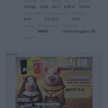
Ursprung
ABV
Volym
Pris
Pris/liter
Sverige
0,0%
0,0 cl
0,00 kr
0,00 kr
Förpackning
Lanseringsdatum
Sortiment
Burk
9/6 2025
TSLS
Säsong
Artikelnummer
Distributör
-
34431
Ofrälse Brygghus AB
Övrigt
-