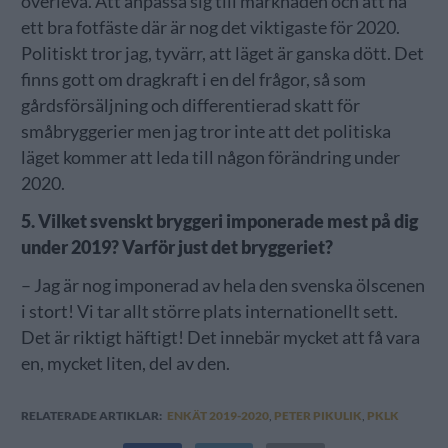
överleva. Att anpassa sig till marknaden och att ha
ett bra fotfäste där är nog det viktigaste för 2020.
Politiskt tror jag, tyvärr, att läget är ganska dött. Det
finns gott om dragkraft i en del frågor, så som
gårdsförsäljning och differentierad skatt för
småbryggerier men jag tror inte att det politiska
läget kommer att leda till någon förändring under
2020.
5. Vilket svenskt bryggeri imponerade mest på dig
under 2019? Varför just det bryggeriet?
– Jag är nog imponerad av hela den svenska ölscenen
i stort! Vi tar allt större plats internationellt sett.
Det är riktigt häftigt! Det innebär mycket att få vara
en, mycket liten, del av den.
RELATERADE ARTIKLAR:
ENKÄT 2019-2020
,
PETER PIKULIK
,
PKLK