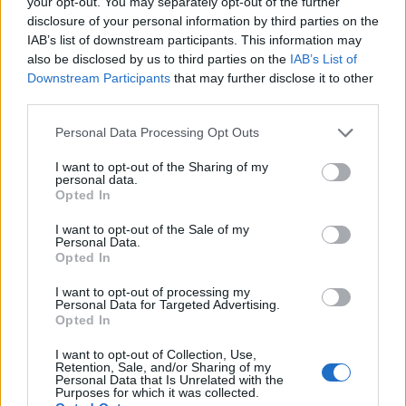
your opt-out. You may separately opt-out of the further
i verksamheten under 2020?
disclosure of your personal information by third parties on the
IAB’s list of downstream participants. This information may
– 2020 kommer mest att vara ett år där nya rutiner
also be disclosed by us to third parties on the
IAB’s List of
verkligen ska få sättas och att ”landa lite” efter ett
Downstream Participants
that may further disclose it to other
turbulent 2019. Inte för att vi ska sakta ner på något
third parties.
sätt, vi kommer fortfarande köra på i en rasande
Personal Data Processing Opt Outs
takt! Men mer att komma in i ett sätt att arbeta i nya
bryggeriet och att få en struktur i samarbetet mellan
I want to opt-out of the Sharing of my
personal data.
mig och Jocke (Unibärsum). Sen får vi se, det kanske
Opted In
sker en del roliga nya projekt under 2020 också…
I want to opt-out of the Sale of my
3. Hur mycket öl producerade ni 2019 och hur
Personal Data.
Opted In
mycket räknar ni med att producera under 2020?
I want to opt-out of processing my
– 2019 producerar vi cirka 19 000 liter. 2020 siktar vi
Personal Data for Targeted Advertising.
Opted In
på 25 000 liter
I want to opt-out of Collection, Use,
Retention, Sale, and/or Sharing of my
Personal Data that Is Unrelated with the
Purposes for which it was collected.