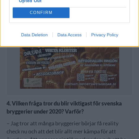
Opted Out
CONFIRM
Data Deletion
Data Access
Privacy Policy
4. Vilken fråga tror du blir viktigast för svenska
bryggerier under 2020? Varför?
– Jag tror att många bryggerier börjar få reality
check nu och att det blir allt mer kämpa för att