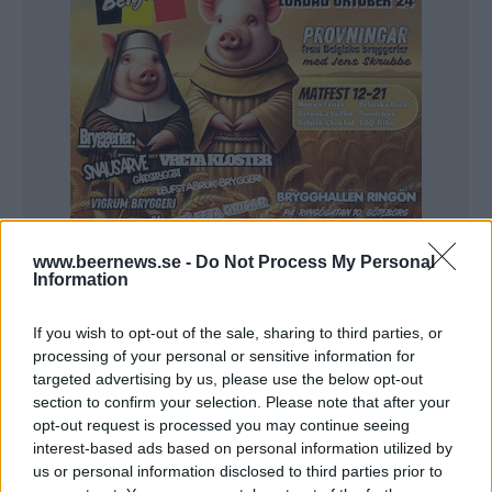
www.beernews.se -
Do Not Process My Personal
Information
If you wish to opt-out of the sale, sharing to third parties, or
– Det är utan tvekan öppnandet av vår
processing of your personal or sensitive information for
bar/restaurang tillsammans med Brisket & Friends!
targeted advertising by us, please use the below opt-out
section to confirm your selection. Please note that after your
Nu har vi varit igång sedan februari och det går
opt-out request is processed you may continue seeing
fortfarande som tåget! Där är otroligt kul!
interest-based ads based on personal information utilized by
us or personal information disclosed to third parties prior to
2. Vad blir era största satsningar eller förändringar