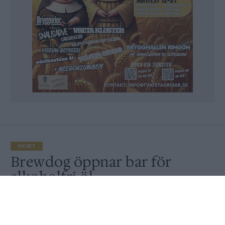
NYHET
Brewdog öppnar bar för
alkoholfri öl
Av
Ronny Karlsson
Publicerat
2020-01-06